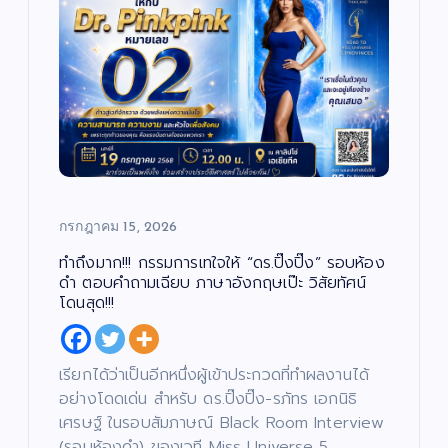
กรกฎาคม 15, 2026
ทำถึงมาก!!! กรรมการเทใจให้ “ดร.ปิ๊งปิ๊ง” รอบห้อง
ดำ ตอบคำถามเฉียบ ภาษาอังกฤษเป๊ะ วิสัยทัศน์
โดนสุด!!!
เรียกได้ว่าเป็นอีกหนึ่งผู้เข้าประกวดที่ทำผลงานได้
อย่างโดดเด่น สำหรับ ดร.ปิ๊งปิ๊ง-รภัทร เอกนิธิ
เศรษฐ์ ในรอบสัมภาษณ์ Black Room Interview
(รอบห้องดำ) ของเวที Miss Universe 5