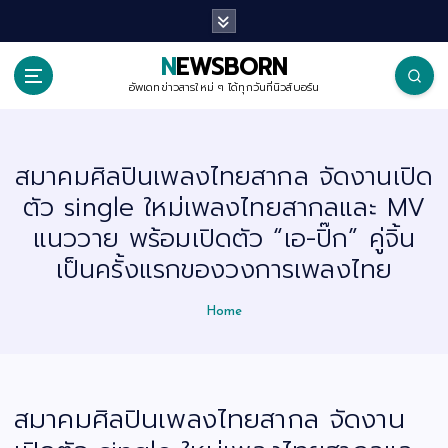
S
k
i
p
NEWSBORN
t
o
อัพเดทข่าวสารใหม่ ๆ ได้ทุกวันที่นิวส์บอร์น
c
o
n
t
สมาคมศิลปินเพลงไทยสากล จัดงานเปิด
e
n
ตัว single ใหม่เพลงไทยสากลและ MV
t
แนววาย พร้อมเปิดตัว “เอ-ปิ๊ก” คู่จิ้น
เป็นครั้งแรกของวงการเพลงไทย
Home
สมาคมศิลปินเพลงไทยสากล จัดงาน