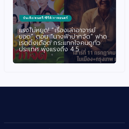
บันเทิง/ดนตรี/ซีรีส์/ภาพยนตร์
แรงไม่หยุด! “เรื่องเล่าอาจารย์
ยอด” ตอน “นางฟ้าปากจัด” ฟาด
เรตติ้งเดือด กระแทกใจคนดูทั่ว
ประเทศ พุ่งแรงถึง 4.5