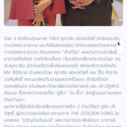
โดย 3 นักร้องคุณภาพ ได้แก่ ศุภาชัย ผ่องสวัสดิ์ นักร้องระดับ
รางวัลพระราชทาน และศิลปินยอดนิยม นักร้องเพลงไทยสากล
รางวัลพระราชทาน กับบทเพลง “อีกกี่วัน” ผลงานการประพันธ์
อาจารย์ชัยรัตน์ วงศ์เกียรติ์ขจร เรียบเรียงเสียงประสานโดย จเร
อับดุลราฮิม (นักดนตรีวงพิ้งค์แพนเตอร์) พร้อมกับการเปิดตัว
MV ซีรีส์วาย นำแสดงโดย ศุภาชัย ผ่องสวัสดิ์ และ ปิ๊ก-ธีรราช
วงศ์มุสิทธิ์ พระเอกใหม่กับงานแสดงครั้งแรก ดีกรีอดีตนัก
วอลเล่ย์บอล สโมสรมหาวิทยาลัยเกษตรศาสตร์ และ เต้-ปฏิพัทธ์
กันฉาย ซึ่งคาดว่ากลายเป็น “คู่จิ้น” “เอ-ปิ๊ก” อีกคู่ในวงการเพลง
ไทยบ้านเรา
นอกจากนี้ยังมีนักร้องเสียงคุณภาพอีก 2 ท่านได้แก่ ภูริช ปริ
วิสุทธิ์ ผู้ประกวดแข่งขันจากรายการ THE GOLDEN SONG ใน
บทเพลง “ขวัญใจมโนรมย์” ผลงานการประพันธ์ของ อาจารย์
วิภาส รวิภาส และเพลง “สมน้ำหน้าตัวเอง” ขับร้องโดย จรวยพร