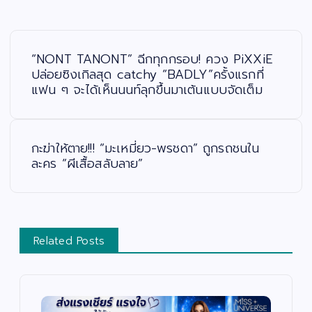
แ
น
ะ
“NONT TANONT” ฉีกทุกกรอบ! ควง PiXXiE
แ
น
ปล่อยซิงเกิลสุด catchy “BADLY”ครั้งแรกที่
ว
แฟน ๆ จะได้เห็นนนท์ลุกขึ้นมาเต้นแบบจัดเต็ม
เ
รื่
อ
ง
กะฆ่าให้ตาย!!! “มะเหมี่ยว-พรชดา” ถูกรถชนใน
ละคร “ผีเสื้อสลับลาย”
Related Posts