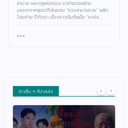
สาบาน และกฎแห่งกรรม มาถ่ายทอดผ่าน
บรรยากาศสุดระทึกในตอน “ทวงสาบานตาย” ผลิต
โดยค่าย จ๊ะทิงจา เรื่องราวเริ่มต้นเมื่อ “แกร่ง…
ข่าวอื่น ๆ ที่น่าสนใจ