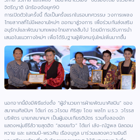
จิตรีญาติ นักร้องดังยุค90
การเปิดตัวในครั้งนี้ ถือเป็นครั้งแรกในรอบทศวรรษ วงการเพลง
ไทยสากลที่ไม่มีผลงานใหม่ๆ ออกมาสู่วงการ เพื่อร่วมกันส่งเสริม
อนุรักษ์และพัฒนาบทเพลงไทยสากลสืบไป โดยมีการปรับการนำ
เสนอในแนวทางใหม่ๆ เพื่อได้รับฐานผู้ฟังคนรุ่นใหม่เพิ่มมากขึ้น
นอกจากนี้ยังมีพิธีแต่งตั้ง “ผู้อำนวยการฝ่ายพัฒนาศิลปิน“ ของ
สมาคมศิลปินฯ ได้แก่ ดร.วโรดม ศิริสุข โดย พลโท ม.ร.ว. วโรรส
บริพัตร นายกสมาคมฯ เป็นผู้มอบเกียรติบัตร รวมทั้งสองนัก
แสดงหนุ่มซีรีส์วายสุดฮิต “ลอยแก้ว” ได้แก่ เล้ง-ณัฐพล นิลดอน
หวาย และ แสตมป์-พรวศิน เรืองนุกูล มาร่วมแสดงความยินดี