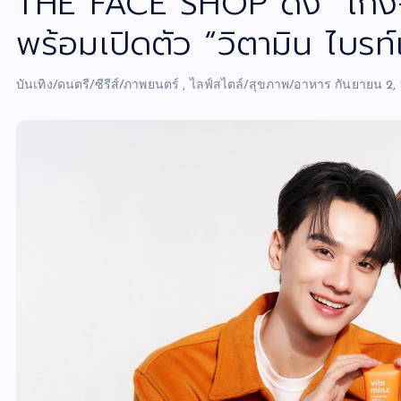
THE FACE SHOP ดึง “เก่ง-น
พร้อมเปิดตัว “วิตามิน ไบรท์
บันเทิง/ดนตรี/ซีรีส์/ภาพยนตร์
,
ไลฟ์สไตล์/สุขภาพ/อาหาร
กันยายน 2,