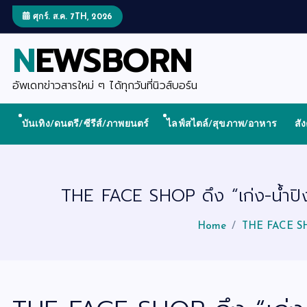
S
k
ศุกร์. ส.ค. 7TH, 2026
i
p
NEWSBORN
t
o
c
o
อัพเดทข่าวสารใหม่ ๆ ได้ทุกวันที่นิวส์บอร์น
n
t
e
บันเทิง/ดนตรี/ซีรีส์/ภาพยนตร์
ไลฟ์สไตล์/สุขภาพ/อาหาร
สั
n
t
THE FACE SHOP ดึง “เก่ง-น้ำปิง” 
Home
THE FACE SHOP 