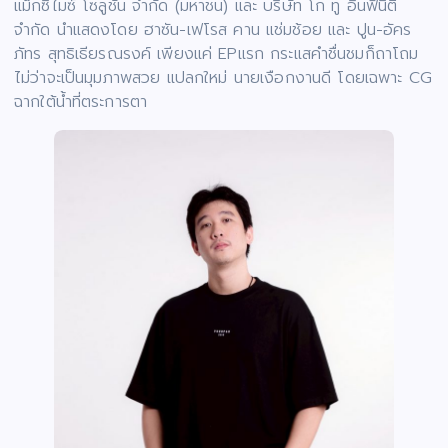
แม็กซิไมซ์ โซลูชั่น จำกัด (มหาชน) และ บริษัท โก ทู อินฟินิตี้
จำกัด นำแสดงโดย ฮาซัน-เฟโรส คาน แช่มช้อย และ ปูน-อัคร
ภัทร สุทธิเธียรณรงค์ เพียงแค่ EPแรก กระแสคำชื่นชมก็ถาโถม
ไม่ว่าจะเป็นมุมภาพสวย แปลกใหม่ นายเงือกงานดี โดยเฉพาะ CG
ฉากใต้น้ำที่ตระการตา