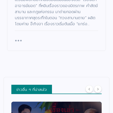
อาจารย์ยอด” ที่หยิบเรื่องราวของมิตรภาพ คำสัตย์
สาบาน และกฎแห่งกรรม มาถ่ายทอดผ่าน
บรรยากาศสุดระทึกในตอน “ทวงสาบานตาย” ผลิต
โดยค่าย จ๊ะทิงจา เรื่องราวเริ่มต้นเมื่อ “แกร่ง…
ข่าวอื่น ๆ ที่น่าสนใจ