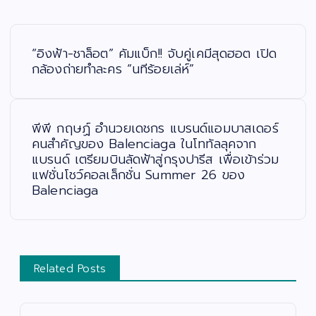
แ
น
ะ
“อิงฟ้า-ชาล็อต” คัมแบ็ก!! จับคู่เคมีสุดฮอต เปิด
แ
น
กล้องถ่ายทำละคร “นทีร้อยเล่ห์”
ว
เ
รื่
อ
ง
พีพี กฤษฏ์ อำนวยเดชกร แบรนด์แอมบาสเดอร์
คนสำคัญของ Balenciaga ในโททัลลุคจาก
แบรนด์ เตรียมบินลัดฟ้าสู่กรุงปารีส เพื่อเข้าร่วม
แฟชั่นโชว์คอลเล็กชั่น Summer 26 ของ
Balenciaga
Related Posts