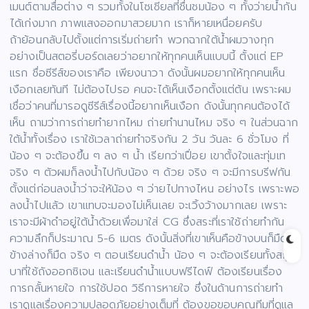
เมนต์ตามสื่อต่าง ๆ รวมทั้งในโซเชียลที่ชื่นชมน้อง ๆ ทั้งว่ายน้ำกัน
ได้เก่งมาก ภาพแสงออกมาสวยมาก เราก็หายเหนื่อยครับ
ถ้าย้อนกลับไปตั้งแต่การเริ่มถ่ายทำ พวกฉากใต้น้ำผมวางทุก
อย่างเป็นสตอรี่บอร์ดเลยว่าอยากให้ทุกคนเห็นแบบนี้ ตั้งแต่ EP
แรก ชื่อซีรีส์ของเราคือ เพียงนาวา ดังนั้นผมอยากให้ทุกคนเห็น
เงือกเลยทันที ไม่ต้องไปรอ คนจะได้เห็นเงือกตั้งแต่ต้น เพราะผม
เชื่อว่าคนที่มารอดูซีรีส์เรื่องนี้อยากเห็นเงือก ดังนั้นทุกคนต้องได้
เห็น ถามว่าการถ่ายทำยากไหม ถ่ายทำนานไหม จริง ๆ ในส่วนฉาก
ใต้น้ำทั้งเรื่อง เราใช้เวลาถ่ายทำจริงกัน 2 วัน วันละ 6 ชั่วโมง ที่
น้อง ๆ จะต้องขึ้น ๆ ลง ๆ น้ำ เรียกว่าเปื่อย เขาตั้งใจและทุ่มเท
จริง ๆ ตัวผมก็ลงน้ำไปกับน้อง ๆ ด้วย จริง ๆ จะมีการบรีฟกัน
ตั้งแต่ก่อนลงน้ำว่าจะให้น้อง ๆ ว่ายไปทางไหน อย่างไร เพราะพอ
ลงน้ำไปแล้ว เขาแทบจะมองไม่เห็นเลย จะเวิ้งว้างมากเลย เพราะ
เราจะมีผ้าดำอยู่ใต้น้ำด้วยเพื่อมาใส่ CG ซึ่งสระที่เราใช้ถ่ายทำกัน
ความลึกก็ประมาณ 5-6 เมตร ดังนั้นสิ่งที่เขาเห็นคือข้างบนก็มืด
ข้างล่างก็มืด จริง ๆ ตอนเรียนดำน้ำ น้อง ๆ จะต้องเรียนทั้งสกู
บาที่ใช้ถังออกซิเจน และเรียนดำน้ำแบบฟรีไดฟ์ ต้องเรียนเรื่อง
การกลั้นหายใจ การใช้ปอด วิธีการหายใจ ซึ่งในด้านการถ่ายทำ
เราดูแลเรื่องความปลอดภัยอย่างเต็มที่ ต้องขอขอบคุณทีมที่ดูแล