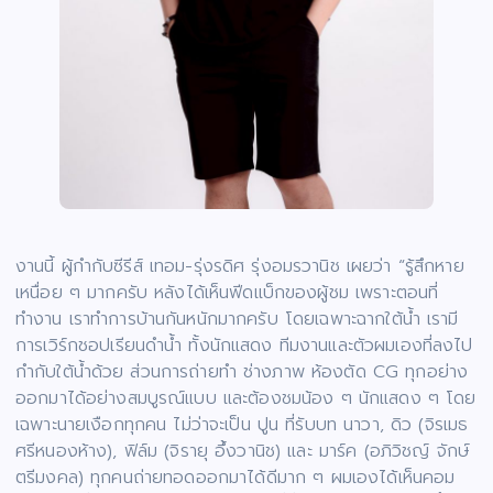
งานนี้ ผู้กำกับซีรีส์ เทอม-รุ่งรดิศ รุ่งอมรวานิช เผยว่า “รู้สึกหาย
เหนื่อย ๆ มากครับ หลังได้เห็นฟีดแบ็กของผู้ชม เพราะตอนที่
ทำงาน เราทำการบ้านกันหนักมากครับ โดยเฉพาะฉากใต้น้ำ เรามี
การเวิร์กชอปเรียนดำน้ำ ทั้งนักแสดง ทีมงานและตัวผมเองที่ลงไป
กำกับใต้น้ำด้วย ส่วนการถ่ายทำ ช่างภาพ ห้องตัด CG ทุกอย่าง
ออกมาได้อย่างสมบูรณ์แบบ และต้องชมน้อง ๆ นักแสดง ๆ โดย
เฉพาะนายเงือกทุกคน ไม่ว่าจะเป็น ปูน ที่รับบท นาวา, ดิว (จิรเมธ
ศรีหนองห้าง), ฟิล์ม (จิรายุ อึ้งวานิช) และ มาร์ค (อภิวิชญ์ จักษ์
ตรีมงคล) ทุกคนถ่ายทอดออกมาได้ดีมาก ๆ ผมเองได้เห็นคอม