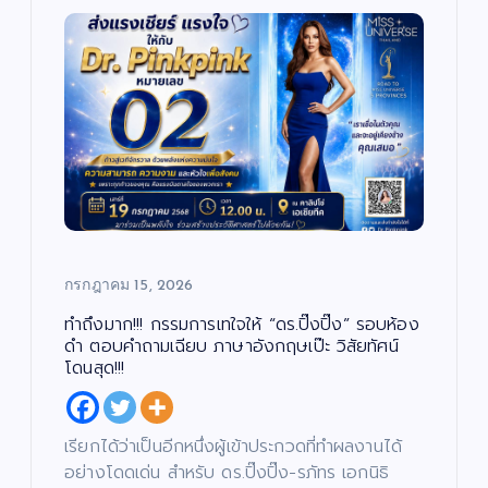
กรกฎาคม 15, 2026
ทำถึงมาก!!! กรรมการเทใจให้ “ดร.ปิ๊งปิ๊ง” รอบห้อง
ดำ ตอบคำถามเฉียบ ภาษาอังกฤษเป๊ะ วิสัยทัศน์
โดนสุด!!!
เรียกได้ว่าเป็นอีกหนึ่งผู้เข้าประกวดที่ทำผลงานได้
อย่างโดดเด่น สำหรับ ดร.ปิ๊งปิ๊ง-รภัทร เอกนิธิ