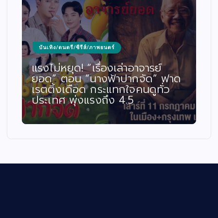
บันเทิง/ดนตรี/ซีรีส์/ภาพยนตร์
แรงไม่หยุด! “เรื่องเล่าอาจารย์
ยอด” ตอน “นางฟ้าปากจัด” ฟาด
เรตติ้งเดือด กระแทกใจคนดูทั่ว
ประเทศ พุ่งแรงถึง 4.5