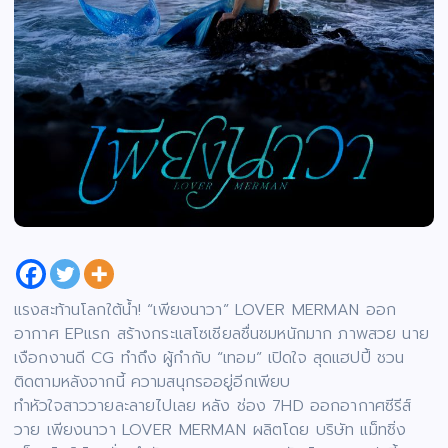
แรงสะท้านโลกใต้น้ำ! “เพียงนาวา” LOVER MERMAN ออก
อากาศ EPแรก สร้างกระแสโซเชียลชื่นชมหนักมาก ภาพสวย นาย
เงือกงานดี CG ทำถึง ผู้กำกับ “เทอม” เปิดใจ สุดแฮปปี้ ชวน
ติดตามหลังจากนี้ ความสนุกรออยู่อีกเพียบ
ทำหัวใจสาววายละลายไปเลย หลัง ช่อง 7HD ออกอากาศซีรีส์
วาย เพียงนาวา LOVER MERMAN ผลิตโดย บริษัท แม็ทชิ่ง