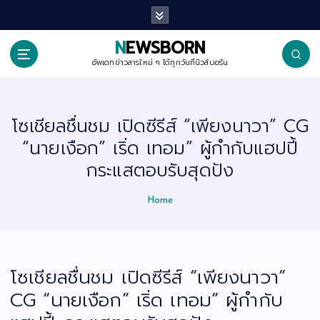
S
k
i
p
NEWSBORN
t
o
อัพเดทข่าวสารใหม่ ๆ ได้ทุกวันที่นิวส์บอร์น
c
o
n
t
โซเชียลชื่นชม เปิดซีรีส์ “เพียงนาวา” CG
e
n
“นายเงือก” เริ่ด เทอม” ผู้กำกับแฮปปี้
t
กระแสตอบรับสุดปัง
Home
โซเชียลชื่นชม เปิดซีรีส์ “เพียงนาวา”
CG “นายเงือก” เริ่ด เทอม” ผู้กำกับ