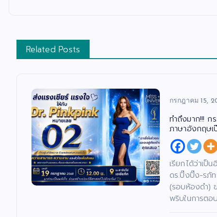
Related Posts
กรกฎาคม 15, 2
ทำถึงมาก!!! ก
ภาษาอังกฤษเป๊ะ
เรียกได้ว่าเป็
ดร.ปิ๊งปิ๊ง-ร
(รอบห้องดำ) 
พริบในการตอบค