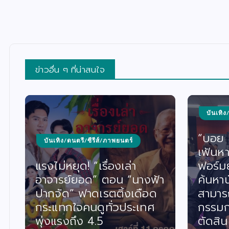
ข่าวอื่น ๆ ที่น่าสนใจ
บันเทิง
“บอย เ
บันเทิง/ดนตรี/ซีรีส์/ภาพยนตร์
เฟ้นหา
แรงไม่หยุด! “เรื่องเล่า
ฟอร์ม
อาจารย์ยอด” ตอน “นางฟ้า
ค้นหา
ปากจัด” ฟาดเรตติ้งเดือด
สามาร
กระแทกใจคนดูทั่วประเทศ
กรรมก
พุ่งแรงถึง 4.5
ตัดสิน