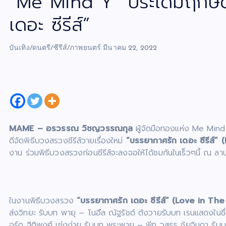
“Me Mind Y” ประเดิมฤกษ์
เดอะ ซีรีส์”
บันเทิง/ดนตรี/ซีรีส์/ภาพยนตร์
มีนาคม 22, 2022
MAME – อรวรรณ วิชญวรรณกุล
ผู้จัดมือทองแห่ง Me Mind 
ดีจัดพิธีบวงสรวงซีรีส์วายเรื่องใหม่
“บรรยากาศรัก เดอะ ซีรีส์
งาน ร่วมพิธีบวงสรวงก่อนซีรีส์จะลงจอให้ได้ชมกันในเร็วๆนี้ ณ ลาน
ในงานพิธีบวงสรวง
“บรรยากาศรัก เดอะ ซีรีส์” (Love in Th
ส่งวิทยะ รับบท พายุ – โนอึล ณัฐรัชต์ ตังวายรับบท เรนแสดง
อร์ด ฐิติพงศ์ เซ่งง่าย รับบท พระพาย – พีท วสุธร ชัยจินดา รับบ