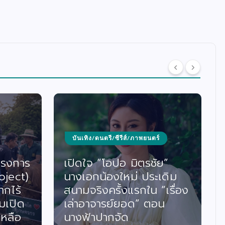
บันเทิง/ดนตรี/ซีรีส์/ภาพยนตร์
ครงการ
เปิดใจ “โอปอ มิตรชัย”
oject)
นางเอกน้องใหม่ ประเดิม
ากไร้
สนามจริงครั้งแรกใน “เรื่อง
มเปิด
เล่าอาจารย์ยอด” ตอน
เหลือ
นางฟ้าปากจัด