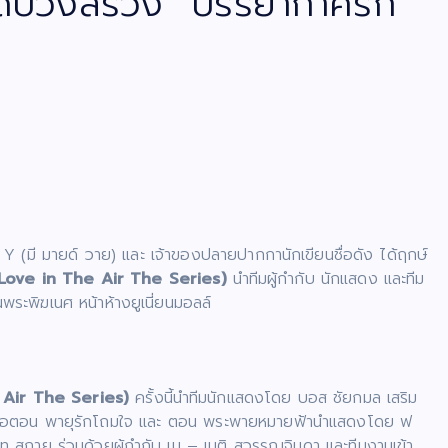
ดีบวงสรวง “บรรยากาศรัก
Y (มี มายด์ วาย) และ เจ้าของปลายปากกานักเขียนชื่อดัง ได้ฤกษ์
” (Love in The Air The Series)
นำทีมผู้กำกับ นักแสดง และทีม
พระพิฆเนศ หน้าห้างยูเนี่ยนมอลล์
e Air The Series)
ครั้งนี้นำทีมนักแสดงโดย บอส ชัยกมล เสริม
ในชื่อตอน พายุรักโถมใจ และ ตอน พระพายหมายฟ้านำแสดงโดย ฟ
ท สกาย ร่วมด้วยผู้กำกับ เน – เนติ สุวรรณจินดา และทีมงานเข้า