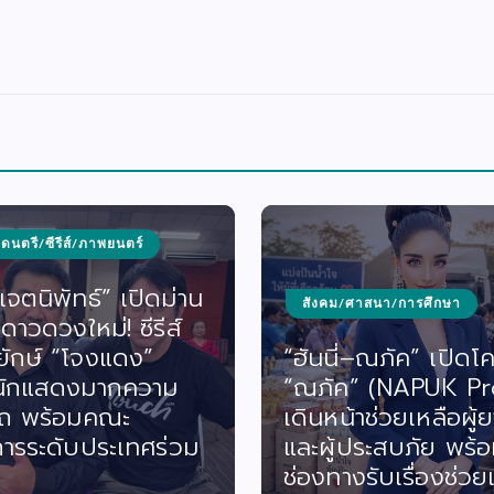
/ดนตรี/ซีรีส์/ภาพยนตร์
จตนิพัทธ์” เปิดม่าน
สังคม/ศาสนา/การศึกษา
ดาวดวงใหม่! ซีรีส์
ยักษ์ “โจงแดง”
“ฮันนี่–ณภัค” เปิดโ
นักแสดงมากความ
“ณภัค” (NAPUK Pr
ถ พร้อมคณะ
เดินหน้าช่วยเหลือผู้ย
ารระดับประเทศร่วม
และผู้ประสบภัย พร้อ
ช่องทางรับเรื่องช่วย