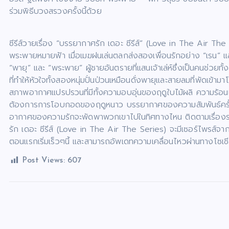
ร่วมพิธีบวงสรวงครั้งนี้ด้วย
ซีรีส์วายเรื่อง “บรรยากาศรัก เดอะ ซีรีส์”
(Love in The Air The Ser
พระพายหมายฟ้า เมื่อเมฆฝนเล่นตลกส่งสองเพื่อนรักอย่าง “เรน” และ
“พายุ” และ “พระพาย” ผู้ชายอันตรายที่แสนเจ้าเล่ห์ซึ่งเป็นคนช่วย
ที่ทำให้หัวใจทั้งสองหนุ่มปั่นป่วนเหมือนดั่งพายุและสายลมที่พัดเข
สภาพอากาศแปรปรวนที่มีทั้งความอบอุ่นของฤดูใบไม้ผลิ ความร้อน
ต้องการการโอบกอดของฤดูหนาว บรรยากาศของความสัมพันธ์ครั้งน
อากาศของความรักจะพัดพาพวกเขาไปในทิศทางไหน ติดตามเรื่องร
รัก เดอะ ซีรีส์ (Love in The Air The Series) จะมีเซอร์ไพรส์จากน
ตอนแรกเริ่มเร็วๆนี้ และสามารถอัพเดทความเคลื่อนไหวผ่านทางโ
Post Views:
607