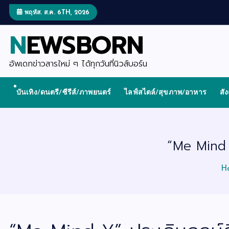
S
k
พฤหัส. ส.ค. 6TH, 2026
i
p
NEWSBORN
t
o
c
o
อัพเดทข่าวสารใหม่ ๆ ได้ทุกวันที่นิวส์บอร์น
n
t
e
บันเทิง/ดนตรี/ซีรีส์/ภาพยนตร์
ไลฟ์สไตล์/สุขภาพ/อาหาร
สั
n
t
“Me Mind Y
H