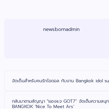
newsbornadmin
แ
น
ะ
จัดเต็มสำหรับคนรักไอดอล กับงาน Bangkok idol 
แ
น
ว
เ
รื่
อ
กลับมาตามสัญญา “ยองแจ GOT7” จัดเต็มความส
ง
BANGKOK ‘Nice To Meet Ars’