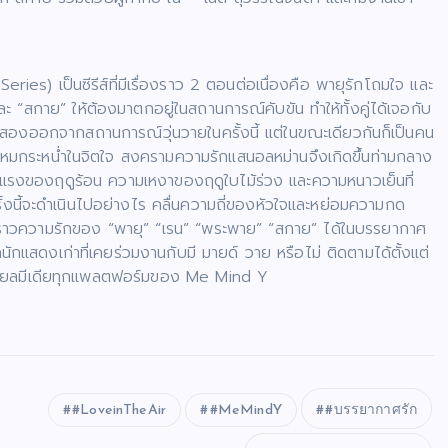
ies) เป็นซีรีส์ที่มีเรื่องราว 2 ตอนต่อเนื่องคือ พายุรักโถมใจ และ
 “สกาย” ให้ต้องมาตกอยู่ในสถานการณ์คับขัน ทำให้ทั้งคู่ได้เจอกับ
ทั้งสองออกจากสถานการณ์วุ่นวายในครั้งนี้ แต่ในขณะเดียวกันก็เป็นคน
้ามาโหมกระหน่ำในจิตใจ สงครามความรักแสนอลหม่านจึงเกิดขึ้นท่ามกลาง
แรงของฤดูร้อน ความเหงาของฤดูใบไม้ร่วง และความหนาวเย็นที่
ี้จะดำเนินไปอย่างไร คลื่นความถี่ของหัวใจและหย่อมความกด
าวความรักของ “พายุ” “เรน” “พระพาย” “สกาย” ได้ในบรรยากาศ
ักแสดงเก่าที่เคยร่วมงานกับมี มายด์ วาย หรือไม่ ติดตามได้ตั้งแต่
ซเชียลมีเดียทุกแพลตฟอร์มของ Me Mind Y
#LoveinTheAir
#MeMindY
#บรรยากาศรัก