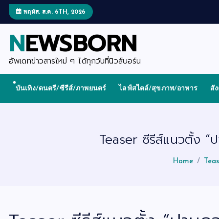
S
k
พฤหัส. ส.ค. 6TH, 2026
i
p
NEWSBORN
t
o
c
o
อัพเดทข่าวสารใหม่ ๆ ได้ทุกวันที่นิวส์บอร์น
n
t
e
บันเทิง/ดนตรี/ซีรีส์/ภาพยนตร์
ไลฟ์สไตล์/สุขภาพ/อาหาร
สั
n
t
Teaser ซีรีส์แนวตั้ง
Home
Teas