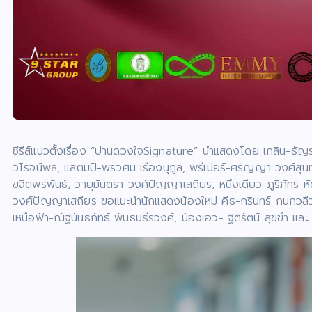
ซีรีส์แนวตั้งเรื่อง “ปานดวงใจSignature” นำแสดงโดย เกลิน-ธัญร
วิโรจน์พล, แสตมป์-พรวศิน เรืองนุกูล, พรีเมียร์-ศรัญญา วงศ์สุน
ขจิตพรพันธ์, วายุมันตรา วงศ์ปัญญาเสถียร, หนึ่งเดียว-ภูริภัทร ห
วงศ์ปัญญาเสถียร ขอแนะนำนักแสดงน้องใหม่ คีธ-กรินทร์ กนกวลีวง
เหนือฟ้า-ณัฐนันธภัทธ์ พันธนธีรวงศ์, น้องเอว- ฐิติรัตน์ สุขขำ แล