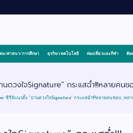
งคม/ศาสนา/การศึกษา
ธุรกิจ/เทคโนโลยี
ท่องเที่ยวและกีฬา
ติด
 “ปานดวงใจSignature” กระแสฉ่ำ!!!หลายคน
er ซีรีส์แนวตั้ง “ปานดวงใจSignature” กระแสฉ่ำ!!!หลายคนชอบ…หลา