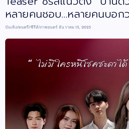
Teaser ซีรีส์แนวตั้ง “ปานด
หลายคนชอบ…หลายคนบอกว่า
บันเทิง/ดนตรี/ซีรีส์/ภาพยนตร์
ธันวาคม 15, 2025