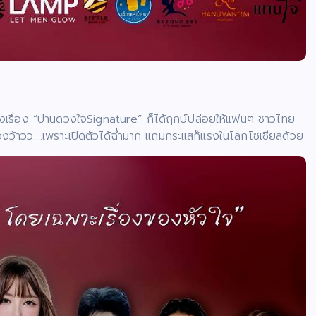
แนวตั้งเรื่อง “ปานดวงใจSignature” ก็ได้ฤกษ์ปล่อยให้แฟนๆ ชาวไทย
งว้าวว….เพราะเปิดตัวได้ฉ่ำมาก แถมกระแสก็แรงในโลกโซเชียลด้วย