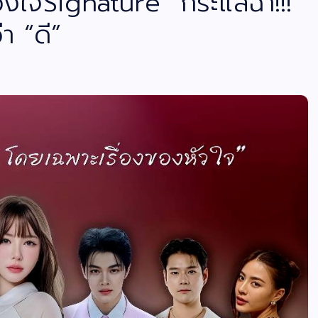
วงใจSignature” กระแสฉ่ำ!!!
 “ดี”