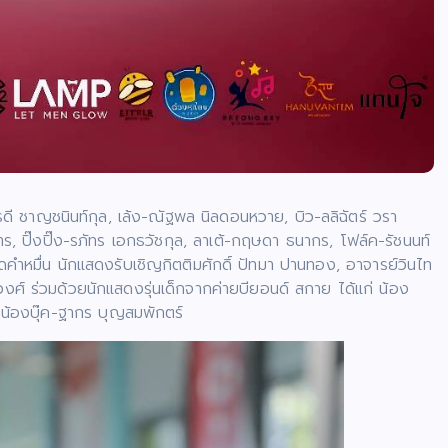
ดี ชาญชนินท์กุล, เล้ง-ณัฐพล นิลดอนหวาย, บิว-ลลิฉัตร์ วรา
ทร, ปิ๊งปิ๊ง-รภัทร เอกธวัชกุล, ลาเต้-กฤษดา ธนากร, โฟล์ค-รัชนนท์
ัดคำหมื่น นักแสดงรับเชิญกิตติมศักดิ์ ปัทมา ปานทอง, อาจารย์วินไท
ศ์ ร่วมด้วยนักแสดงรุ่นเด็กจากค่ายบียอนด์ สกาย ได้แก่ น้อง
ะ น้องบุ๊ค-ฐากร บุญสมพักตร์