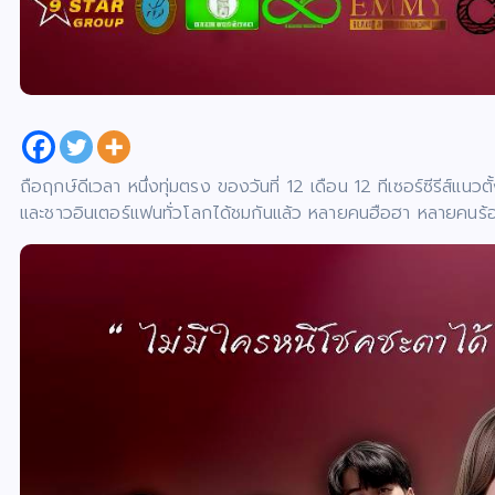
ถือฤกษ์ดีเวลา หนึ่งทุ่มตรง ของวันที่ 12 เดือน 12 ทีเซอร์ซีรีส์
และชาวอินเตอร์แฟนทั่วโลกได้ชมกันแล้ว หลายคนฮือฮา หลายคนร้อ