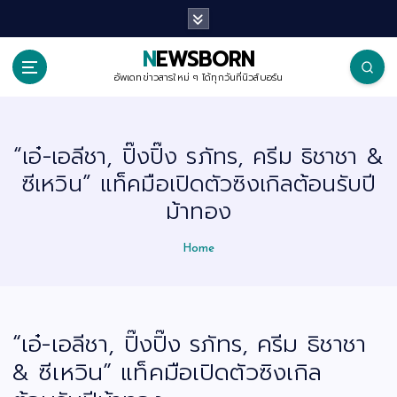
S
k
i
p
NEWSBORN
t
o
อัพเดทข่าวสารใหม่ ๆ ได้ทุกวันที่นิวส์บอร์น
c
o
n
t
“เอ๋-เอลีชา, ปิ๊งปิ๊ง รภัทร, ครีม ธิชาชา &
e
n
ซีเหวิน” แท็คมือเปิดตัวซิงเกิลต้อนรับปี
t
ม้าทอง
Home
“เอ๋-เอลีชา, ปิ๊งปิ๊ง รภัทร, ครีม ธิชาชา
& ซีเหวิน” แท็คมือเปิดตัวซิงเกิล