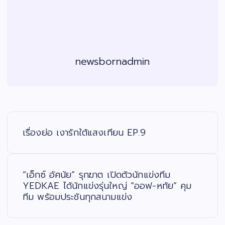
newsbornadmin
แ
น
ะ
เรื่องย่อ เงารักใต้แสงเทียน EP.9
แ
น
ว
เ
รื่
อ
“เอ็กซ์ อัศนัย” รุกฆาต เปิดตัวนักแข่งทีม
ง
YEDKAE ได้นักแข่งรุ่นใหญ่ “ออฟ-หทัย” คุม
ทีม พร้อมประชันทุกสนามแข่ง