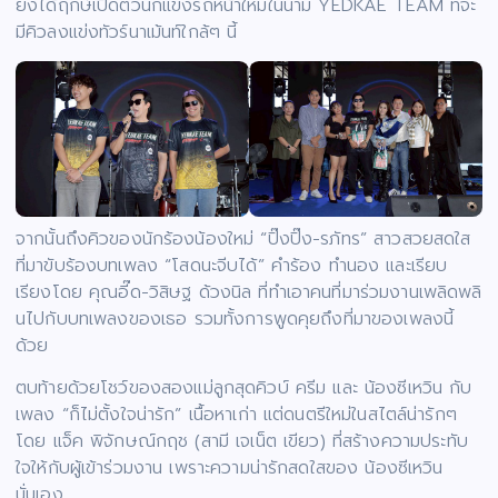
ยังได้ฤกษ์เปิดตัวนักแข่งรถหน้าใหม่ในนาม YEDKAE TEAM ที่จะ
มีคิวลงแข่งทัวร์นาเม้นท์ใกล้ๆ นี้
จากนั้นถึงคิวของนักร้องน้องใหม่ “ปิ๊งปิ๊ง-รภัทร” สาวสวยสดใส
ที่มาขับร้องบทเพลง “โสดนะจีบได้” คำร้อง ทำนอง และเรียบ
เรียงโดย คุณอี๊ด-วิสิษฐ ด้วงนิล ที่ทำเอาคนที่มาร่วมงานเพลิดพลิ
นไปกับบทเพลงของเธอ รวมทั้งการพูดคุยถึงที่มาของเพลงนี้
ด้วย
ตบท้ายด้วยโชว์ของสองแม่ลูกสุดคิวบ์ ครีม และ น้องซีเหวิน กับ
เพลง “ก็ไม่ตั้งใจน่ารัก” เนื้อหาเก่า แต่ดนตรีใหม่ในสไตล์น่ารักๆ
โดย แจ็ค พิจักษณ์กฤช (สามี เจเน็ต เขียว) ที่สร้างความประทับ
ใจให้กับผู้เข้าร่วมงาน เพราะความน่ารักสดใสของ น้องซีเหวิน
นั่นเอง