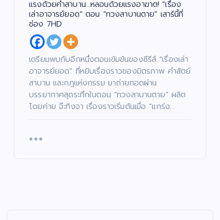
แรงด้วยคำสาบาน…หลอนด้วยแรงอาฆาต! “เรื่อง
เล่าอาจารย์ยอด” ตอน “ทวงสาบานตาย” เสาร์นี้ที่
ช่อง 7HD
เตรียมพบกับอีกหนึ่งตอนเข้มข้นของซีรีส์ “เรื่องเล่า
อาจารย์ยอด” ที่หยิบเรื่องราวของมิตรภาพ คำสัตย์
สาบาน และกฎแห่งกรรม มาถ่ายทอดผ่าน
บรรยากาศสุดระทึกในตอน “ทวงสาบานตาย” ผลิต
โดยค่าย จ๊ะทิงจา เรื่องราวเริ่มต้นเมื่อ “แกร่ง…