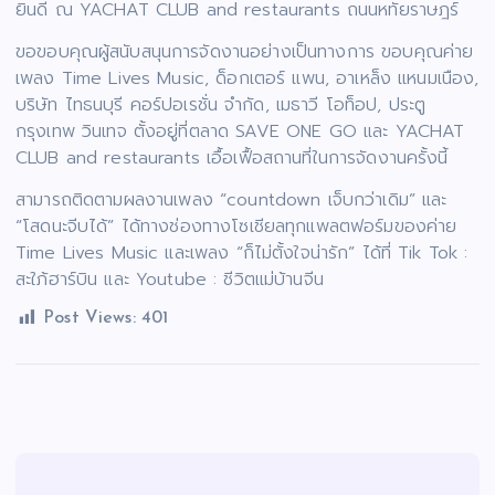
ยินดี ณ YACHAT CLUB and restaurants ถนนหทัยราษฎร์
ขอขอบคุณผู้สนับสนุนการจัดงานอย่างเป็นทางการ ขอบคุณค่าย
เพลง Time Lives Music, ด็อกเตอร์ แพน, อาเหล็ง แหนมเนือง,
บริษัท ไทธนบุรี คอร์ปอเรชั่น จำกัด, เมธาวี โอท็อป, ประตู
กรุงเทพ วินเทจ ตั้งอยู่ที่ตลาด SAVE ONE GO และ YACHAT
CLUB and restaurants เอื้อเฟื้อสถานที่ในการจัดงานครั้งนี้
สามารถติดตามผลงานเพลง “countdown เจ็บกว่าเดิม” และ
“โสดนะจีบได้” ได้ทางช่องทางโซเชียลทุกแพลตฟอร์มของค่าย
Time Lives Music และเพลง “ก็ไม่ตั้งใจน่ารัก” ได้ที่ Tik Tok :
สะใภ้ฮาร์บิน และ Youtube : ชีวิตแม่บ้านจีน
Post Views:
401