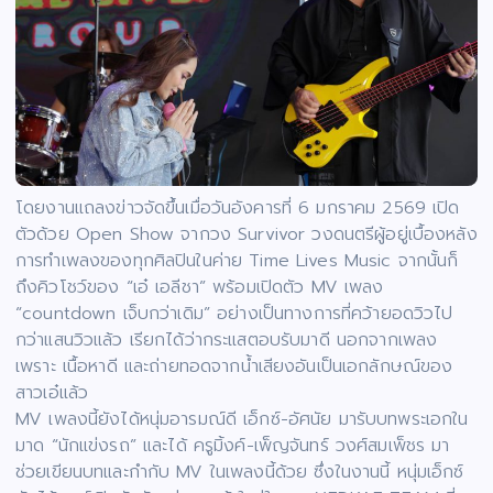
โดยงานแถลงข่าวจัดขึ้นเมื่อวันอังคารที่ 6 มกราคม 2569 เปิด
ตัวด้วย Open Show จากวง Survivor วงดนตรีผู้อยู่เบื้องหลัง
การทำเพลงของทุกศิลปินในค่าย Time Lives Music จากนั้นก็
ถึงคิวโชว์ของ “เอ๋ เอลีชา” พร้อมเปิดตัว MV เพลง
“countdown เจ็บกว่าเดิม” อย่างเป็นทางการที่คว้ายอดวิวไป
กว่าแสนวิวแล้ว เรียกได้ว่ากระแสตอบรับมาดี นอกจากเพลง
เพราะ เนื้อหาดี และถ่ายทอดจากน้ำเสียงอันเป็นเอกลักษณ์ของ
สาวเอ๋แล้ว
MV เพลงนี้ยังได้หนุ่มอารมณ์ดี เอ็กซ์-อัศนัย มารับบทพระเอกใน
มาด “นักแข่งรถ” และได้ ครูมิ้งค์-เพ็ญจันทร์ วงศ์สมเพ็ชร มา
ช่วยเขียนบทและกำกับ MV ในเพลงนี้ด้วย ซึ่งในงานนี้ หนุ่มเอ็กซ์