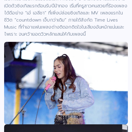
เปิดตัวซิงเกิลแรกต้อนรับปีม้าทอง เริ่มที่ครูสาวคนสวยที่ร้องเพลง
ได้ดีอย่าง “เอ๋ เอลีชา” ที่เพิ่งปล่อยซิงเกิลและ MV เพลงแรกใน
ชีวิต “countdown เจ็บกว่าเดิม” ภายใต้สังกัด Time Lives
Music ที่ทำเอาแฟนเพลงต่างติดอกติดใจในเสียงอันหนักแน่นและ
ไพเราะ จนคว้ายอดวิวหลักแสนให้กับเพลงนี้