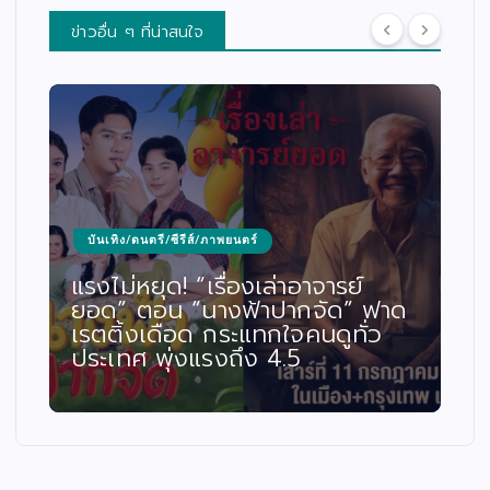
ข่าวอื่น ๆ ที่น่าสนใจ
บันเทิง/ดนตรี/ซีรีส์/ภาพยนตร์
แรงไม่หยุด! “เรื่องเล่าอาจารย์
ยอด” ตอน “นางฟ้าปากจัด” ฟาด
เรตติ้งเดือด กระแทกใจคนดูทั่ว
ประเทศ พุ่งแรงถึง 4.5