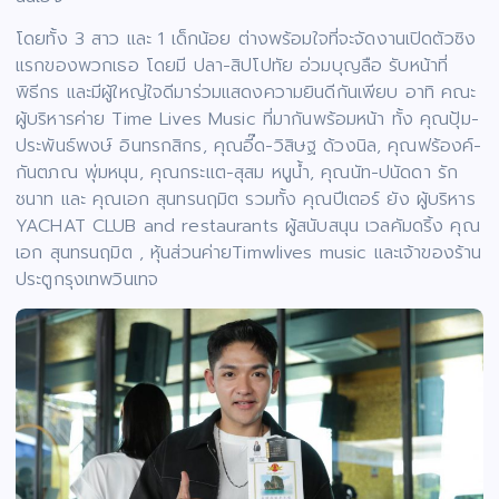
โดยทั้ง 3 สาว และ 1 เด็กน้อย ต่างพร้อมใจที่จะจัดงานเปิดตัวซิง
แรกของพวกเธอ โดยมี ปลา-สิปโปทัย อ่วมบุญลือ รับหน้าที่
พิธีกร และมีผู้ใหญ่ใจดีมาร่วมแสดงความยินดีกันเพียบ อาทิ คณะ
ผู้บริหารค่าย Time Lives Music ที่มากันพร้อมหน้า ทั้ง คุณปุ้ม-
ประพันธ์พงษ์ อินทรกสิกร, คุณอี๊ด-วิสิษฐ ด้วงนิล, คุณฟร้องค์-
กันตภณ พุ่มหนุน, คุณกระแต-สุสม หนูน้ำ, คุณนัท-ปนัดดา รัก
ชนาท และ คุณเอก สุนทรนฤมิต รวมทั้ง คุณปีเตอร์ ยัง ผู้บริหาร
YACHAT CLUB and restaurants ผู้สนับสนุน เวลคัมดริ้ง คุณ
เอก สุนทรนฤมิต , หุ้นส่วนค่ายTimwlives music และเจ้าของร้าน
ประตูกรุงเทพวินเทจ