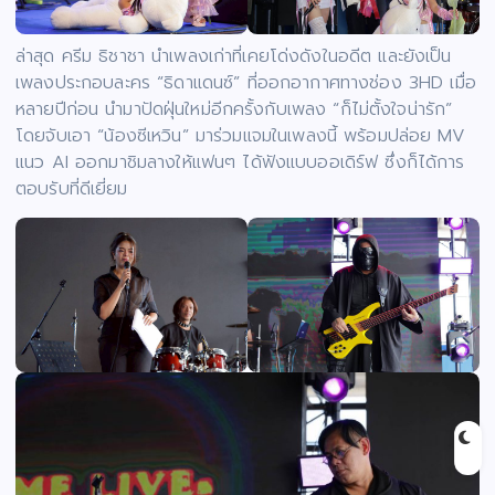
ล่าสุด ครีม ธิชาชา นำเพลงเก่าที่เคยโด่งดังในอดีต และยังเป็น
เพลงประกอบละคร “ธิดาแดนซ์” ที่ออกอากาศทางช่อง 3HD เมื่อ
หลายปีก่อน นำมาปัดฝุ่นใหม่อีกครั้งกับเพลง “ก็ไม่ตั้งใจน่ารัก”
โดยจับเอา “น้องซีเหวิน” มาร่วมแจมในเพลงนี้ พร้อมปล่อย MV
แนว AI ออกมาชิมลางให้แฟนๆ ได้ฟังแบบออเดิร์ฟ ซึ่งก็ได้การ
ตอบรับที่ดีเยี่ยม