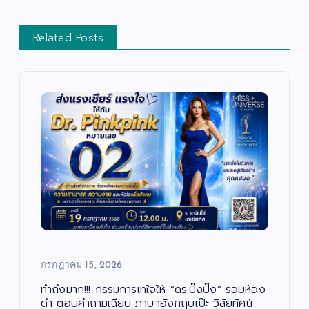
Related Posts
กรกฎาคม 15, 2026
ทำถึงมาก!!! กรรมการเทใจให้ “ดร.ปิ๊งปิ๊ง” รอบห้อง
ดำ ตอบคำถามเฉียบ ภาษาอังกฤษเป๊ะ วิสัยทัศน์