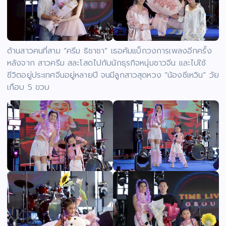
ด้านสาวคนที่สาม “ครีม ธิชาชา” เธอคัมแบ็กวงการเพลงอีกครั้ง
หลังจาก สาวครีม สละโสดไปกับนักธุรกิจหนุ่มชาวจีน และไปใช้
ชีวิตอยู่ประเทศจีนอยู่หลายปี จนมีลูกสาวสุดหวง “น้องซีเหวิน” วัย
เกือบ 5 ขวบ