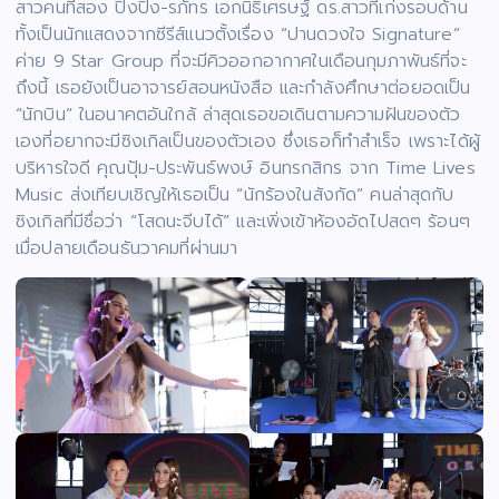
สาวคนที่สอง ปิ๊งปิ๊ง-รภัทร เอกนิธิเศรษฐ์ ดร.สาวที่เก่งรอบด้าน
ทั้งเป็นนักแสดงจากซีรีส์แนวตั้งเรื่อง “ปานดวงใจ Signature”
ค่าย 9 Star Group ที่จะมีคิวออกอากาศในเดือนกุมภาพันธ์ที่จะ
ถึงนี้ เธอยังเป็นอาจารย์สอนหนังสือ และกำลังศึกษาต่อยอดเป็น
“นักบิน” ในอนาคตอันใกล้ ล่าสุดเธอขอเดินตามความฝันของตัว
เองที่อยากจะมีซิงเกิลเป็นของตัวเอง ซึ่งเธอก็ทำสำเร็จ เพราะได้ผู้
บริหารใจดี คุณปุ้ม-ประพันธ์พงษ์ อินทรกสิกร จาก Time Lives
Music ส่งเทียบเชิญให้เธอเป็น “นักร้องในสังกัด” คนล่าสุดกับ
ซิงเกิลที่มีชื่อว่า “โสดนะจีบได้” และเพิ่งเข้าห้องอัดไปสดๆ ร้อนๆ
เมื่อปลายเดือนธันวาคมที่ผ่านมา