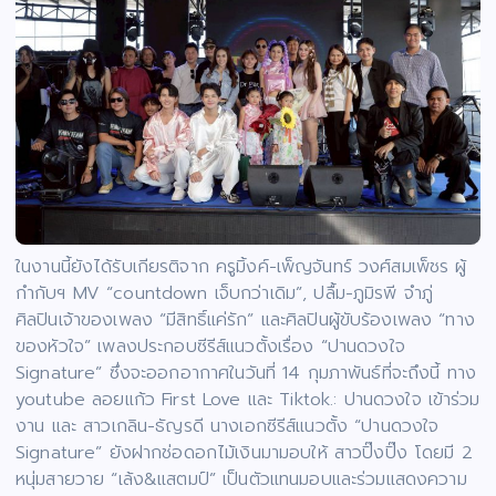
ในงานนี้ยังได้รับเกียรติจาก ครูมิ้งค์-เพ็ญจันทร์ วงศ์สมเพ็ชร ผู้
กำกับฯ MV “countdown เจ็บกว่าเดิม”, ปลื้ม-ภูมิรพี จำภู่
ศิลปินเจ้าของเพลง “มีสิทธิ์แค่รัก” และศิลปินผู้ขับร้องเพลง “ทาง
ของหัวใจ” เพลงประกอบซีรีส์แนวตั้งเรื่อง “ปานดวงใจ
Signature” ซึ่งจะออกอากาศในวันที่ 14 กุมภาพันธ์ที่จะถึงนี้ ทาง
youtube ลอยแก้ว First Love และ Tiktok.: ปานดวงใจ เข้าร่วม
งาน และ สาวเกลิน-ธัญรดี นางเอกซีรีส์แนวตั้ง “ปานดวงใจ
Signature” ยังฝากช่อดอกไม้เงินมามอบให้ สาวปิ๊งปิ๊ง โดยมี 2
หนุ่มสายวาย “เล้ง&แสตมป์” เป็นตัวแทนมอบและร่วมแสดงความ