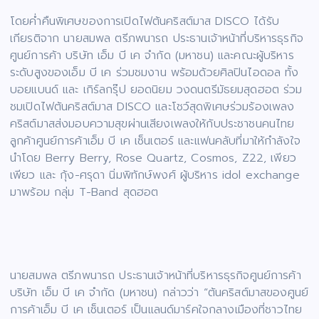
โดยค่ำคืนพิเศษของการเปิดไฟต้นคริสต์มาส DISCO ได้รับ
เกียรติจาก นายสมพล ตรีภพนารถ ประธานเจ้าหน้าที่บริหารธุรกิจ
ศูนย์การค้า บริษัท เอ็ม บี เค จำกัด (มหาชน) และคณะผู้บริหาร
ระดับสูงของเอ็ม บี เค ร่วมชมงาน พร้อมด้วยศิลปินไอดอล ทั้ง
บอยแบนด์ และ เกิร์ลกรุ๊ป ยอดนิยม วงดนตรีมัธยมสุดฮอต ร่วม
ชมเปิดไฟต้นคริสต์มาส DISCO และโชว์สุดพิเศษร่วมร้องเพลง
คริสต์มาสส่งมอบความสุขผ่านเสียงเพลงให้กับประชาชนคนไทย
ลูกค้าศูนย์การค้าเอ็ม บี เค เซ็นเตอร์ และแฟนคลับที่มาให้กำลังใจ
นำโดย Berry Berry, Rose Quartz, Cosmos, Z22, เพียว
เพียว และ กุ้ง-ศรุดา นิ่มพิทักษ์พงศ์ ผู้บริหาร idol exchange
มาพร้อม กลุ่ม T-Band สุดฮอต
นายสมพล ตรีภพนารถ ประธานเจ้าหน้าที่บริหารธุรกิจศูนย์การค้า
บริษัท เอ็ม บี เค จำกัด (มหาชน) กล่าวว่า “ต้นคริสต์มาสของศูนย์
การค้าเอ็ม บี เค เซ็นเตอร์ เป็นแลนด์มาร์คใจกลางเมืองที่ชาวไทย