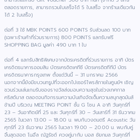
สามารถแลกรับ Gift Voucher 500 บาท ทันที (จำกัด 3 สิทธิ์
ตลอดรายการ, สามารถรวมใบเสร็จได้ 5 ใบเสร็จ จากร้านเดียวกัน
ได้ 2 ใบเสร็จ)
ต่อที่ 3 ใช้ MBK POINTS 600 POINTS รับส่วนลด 100 บาท
(เฉพาะร้านค้าที่ร่วมรายการ) 800 POINTS แลกรับฟรี
SHOPPING BAG มูลค่า 490 บาท 1 ใบ
ต่อที่ 4 แลกรับสิทธิพิเศษจากบัตรเครดิตที่ร่วมรายการ อาทิ บัตร
เครดิตธนาคารออมสิน บัตรเครดิตเคทีซี บัตรเครดิตทีทีบี บัตร
เครดิตธนาคารกรุงเทพ ตั้งแต่วันนี้ – 31 มกราคม 2566
นอกจากนี้ยังมีขบวนทรูปที่จะออกไปเซอร์ไพรส์ภายในศูนย์ฯ เชิญ
ชวนร่วมเล่นเกมรับของรางวัลส่งมอบความสุขในช่วงเทศกาล
คริสต์มาส ตลอดจนกิจกรรมความบันเทิงจัดเต็มความสนุกสุดมันส์
ข้ามปี บริเวณ MEETING POINT ชั้น G โซน A อาทิ วันศุกร์ที่
23 – วันอาทิตย์ที่ 25 และ วันศุกร์ที่ 30 – วันเสาร์ที่ 31 ธันวาคม
2565 ในเวลา 13.00 – 18.00 น. พบกับวงดนตรี Acoustic วัน
ศุกร์ที่ 23 ธันวาคม 2565 ในเวลา 19.00 – 20.00 น. พบกับคู่
จิ้นสุดฮอต โนอึล ณัฐรัชต์ ควงคู่มากับ บอส ชัยกมล วันศุกร์ที่