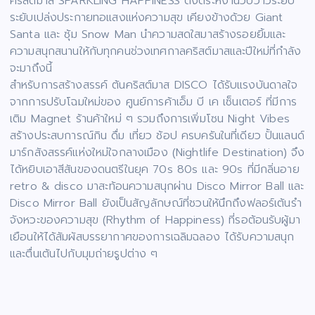
คริสต์มาส SPARKLING HAPPINESS ตั้งตระหง่านวิบวาวระยิบ
ระยับเปล่งประกายทอแสงแห่งความสุข เคียงข้างด้วย Giant
Santa และ ซุ้ม Snow Man นำความสดใสมาสร้างรอยยิ้มและ
ความสนุกสนานให้กับทุกคนช่วงเทศกาลคริสต์มาสและปีใหม่ที่กำลัง
จะมาถึงนี้
สำหรับการสร้างสรรค์ ต้นคริสต์มาส DISCO ได้รับแรงบันดาลใจ
จากการปรับโฉมใหม่ของ ศูนย์การค้าเอ็ม บี เค เซ็นเตอร์ ที่มีการ
เติม Magnet ร้านค้าใหม่ ๆ รวมถึงการเพิ่มโซน Night Vibes
สร้างประสบการณ์กิน ดื่ม เที่ยว ช้อป ครบครันในที่เดียว ปั้นแลนด์
มาร์กสังสรรค์แห่งใหม่ใจกลางเมือง (Nightlife Destination) จึง
ได้หยิบเอาสีสันของดนตรีในยุค 70s 80s และ 90s ที่มีกลิ่นอาย
retro & disco มาสะท้อนความสนุกผ่าน Disco Mirror Ball และ
Disco Mirror Ball ยังเป็นสัญลักษณ์ที่ชวนให้นึกถึงฟลอร์เต้นรำ
จังหวะของความสุข (Rhythm of Happiness) ที่รอต้อนรับผู้มา
เยือนให้ได้สัมผัสบรรยากาศของการเฉลิมฉลอง ได้รับความสนุก
และตื่นเต้นไปกับมุมถ่ายรูปต่าง ๆ