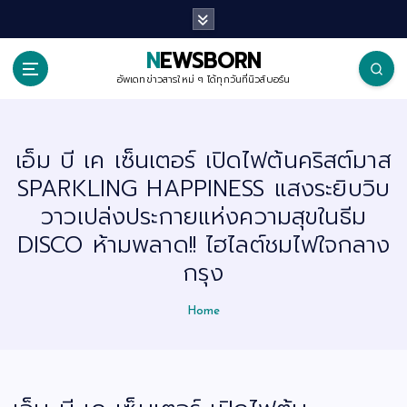
S
k
i
p
NEWSBORN
t
o
อัพเดทข่าวสารใหม่ ๆ ได้ทุกวันที่นิวส์บอร์น
c
o
n
t
เอ็ม บี เค เซ็นเตอร์ เปิดไฟต้นคริสต์มาส
e
n
SPARKLING HAPPINESS แสงระยิบวิบ
t
วาวเปล่งประกายแห่งความสุขในธีม
DISCO ห้ามพลาด!! ไฮไลต์ชมไฟใจกลาง
กรุง
Home