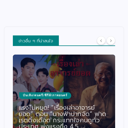
ข่าวอื่น ๆ ที่น่าสนใจ
บันเทิง/ดนตรี/ซีรีส์/ภาพยนตร์
แรงไม่หยุด! “เรื่องเล่าอาจารย์
ยอด” ตอน “นางฟ้าปากจัด” ฟาด
เรตติ้งเดือด กระแทกใจคนดูทั่ว
ประเทศ พุ่งแรงถึง 4.5