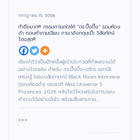
กรกฎาคม 15, 2026
ทำถึงมาก!!! กรรมการเทใจให้ “ดร.ปิ๊งปิ๊ง” รอบห้อง
ดำ ตอบคำถามเฉียบ ภาษาอังกฤษเป๊ะ วิสัยทัศน์
โดนสุด!!!
เรียกได้ว่าเป็นอีกหนึ่งผู้เข้าประกวดที่ทำผลงานได้
อย่างโดดเด่น สำหรับ ดร.ปิ๊งปิ๊ง-รภัทร เอกนิธิ
เศรษฐ์ ในรอบสัมภาษณ์ Black Room Interview
(รอบห้องดำ) ของเวที Miss Universe 5
Provinces 2026 หลังโชว์ไหวพริบในการตอบ
คำถามได้อย่างมั่นใจ พร้อมสื่อสารภาษ…