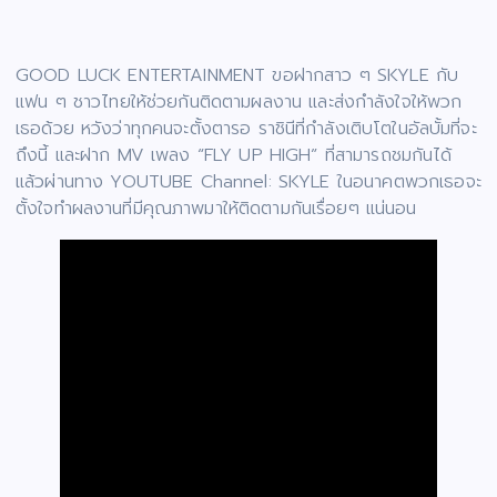
GOOD LUCK ENTERTAINMENT ขอฝากสาว ๆ SKYLE กับ
แฟน ๆ ชาวไทยให้ช่วยกันติดตามผลงาน และส่งกำลังใจให้พวก
เธอด้วย หวังว่าทุกคนจะตั้งตารอ ราชินีที่กำลังเติบโตในอัลบั้มที่จะ
ถึงนี้ และฝาก MV เพลง “FLY UP HIGH” ที่สามารถชมกันได้
แล้วผ่านทาง YOUTUBE Channel: SKYLE ในอนาคตพวกเธอจะ
ตั้งใจทำผลงานที่มีคุณภาพมาให้ติดตามกันเรื่อยๆ แน่นอน