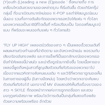
(Y)outh (L)eading a new (E)pisode ‘ ซึ่งหมายถึง การ
เคลื่อนไหวอันสวยงามของเหล่าดรุณ ที่เริ่มต้นขึ้น ด้วยเกิร์ลกรุ๊ป
กลุ่มนี้ ที่จะมาเปิดบทบาทใหม่ของ K-POP และทำให้สมบูรณ์แบบ
นั่นเอง รวมทั้งทางต้นสังกัดของพวกเธอหวังให้แฟน ๆ ทั่วโลก
มองพวกเธอเป็นราชินีที่โตเต็มที่ หรือเปรียบเป็น ไอดอลที่สมบูรณ์
แบบ ที่พร้อมจะพบเจอกับแฟน ๆ ทั่วโลกแล้ว
“FLY UP HIGH” เพลงเดบิวต์ของสาว ๆ เป็นเพลงเร็วชวนเต้นที่
ผสมผสานท่วงทำนองที่น่าติดตาม และจังหวะหนักแน่น พอรวมกับ
เสียงร้องอันทรงพลัง และการแร็พที่เป็นเอกลักษณ์ของพวกเธอ
ยิ่งทำให้เพลงนี้น่าสนใจ และน่าดึงดูดใจมากยิ่งขึ้น โดยเนื้อหาของ
เพลงนี้พูดถึงหนุ่มสาวที่สูญเสียตัวตนที่แท้จริงของพวกเขาไป
เนื่องจากแนวคิดทางสังคมแบบเดิม ๆ และวิธีที่พวกเขาถูกมองเห็น
ในสายตาของผู้อื่น (ในทางมืดหม่น) โดยหวังว่าพวกเขาจะค้นพบ
ตัวตนที่แท้จริงได้ นอกจากนี้ MV ยังแสดงให้เห็นถึงเรื่องราวของ
สาว ๆ SKYLE ที่ถอดหน้ากากแห่งการถูกกดขี่ออก และสวม
มงกุฎแห่งอิสรภาพ พร้อมโชว์การเต้นเป็นกลุ่มที่แสดงถึงพลัง
ด้วยความพร้อมเพรียง อีกด้วย