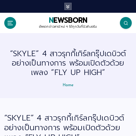
S
k
i
p
NEWSBORN
t
o
อัพเดทข่าวสารใหม่ ๆ ได้ทุกวันที่นิวส์บอร์น
c
o
n
t
“SKYLE” 4 สาวรุกกี้เกิร์ลกรุ๊ปเดบิวต์
e
n
อย่างเป็นทางการ พร้อมเปิดตัวด้วย
t
เพลง “FLY UP HIGH”
Home
“SKYLE” 4 สาวรุกกี้เกิร์ลกรุ๊ปเดบิวต์
อย่างเป็นทางการ พร้อมเปิดตัวด้วย