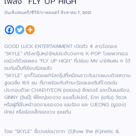
เพลง “FLY UP HIGH”
บันเทิง/ดนตรี/ซีรีส์/ภาพยนตร์
สิงหาคม 7, 2021
GOOD LUCK ENTERTAINMENT เปิดตัว 4 สาวไอดอล
“SKYLE” เกิร์ลกรุ๊ปหน้าใหม่ประดับวงการ K-POP โดยพวกเธอ
เดบิวต์ด้วยเพลง “FLY UP HIGH” ที่ปล่อย MV มาให้แฟน ๆ ได้
ชมกันเป็นที่เรียบร้อยแล้ว
“SKYLE” รุกกี้ไอดอลเกิร์ลกรุ๊ปที่เหมือนราวกับนางแบบด้วยความ
สูงเฉลี่ย 169 ซม. ที่มาพร้อมกับทักษะร้องและเต้นที่โดดเด่น
ประกอบด้วย CHAEHYEON (แชยอน) ลีดเดอร์ และเป็นเมนร้อง,
GINNY (จินนี่) พี่ใหญ่ของวง เมนแร็ปเปอร์, Erin (เอริน) วิชวล
หรือผู้ที่มีใบหน้างดงามของวง เมนร้อง และ UJEONG (ยูจอง)
มักเน่ หรือน้องเล็กของวง เมนเต้น
โดย “SKYLE” ชื่อวงย่อมาจาก ‘(S)how the (K)inetic &