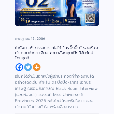
กรกฎาคม 15, 2026
ทำถึงมาก!!! กรรมการเทใจให้ “ดร.ปิ๊งปิ๊ง” รอบห้อง
ดำ ตอบคำถามเฉียบ ภาษาอังกฤษเป๊ะ วิสัยทัศน์
โดนสุด!!!
เรียกได้ว่าเป็นอีกหนึ่งผู้เข้าประกวดที่ทำผลงานได้
อย่างโดดเด่น สำหรับ ดร.ปิ๊งปิ๊ง-รภัทร เอกนิธิ
เศรษฐ์ ในรอบสัมภาษณ์ Black Room Interview
(รอบห้องดำ) ของเวที Miss Universe 5
Provinces 2026 หลังโชว์ไหวพริบในการตอบ
คำถามได้อย่างมั่นใจ พร้อมสื่อสารภาษ…