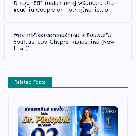
น
ปี ควง “ซีดี” มาเล่นเกมหาคู่ พร้อมปะทะ ว่าน-
ว
แซนดี้ ใน Couple or not? คู่ไหน…ใช่เลย
เ
รื่
อ
ง
#อยากให้เธอเจอความรักใหม่ เตรียมพบกับ
ซิงเกิลแรกของ Chypre ‘ความรักใหม่ (New
Love)’
Related Posts