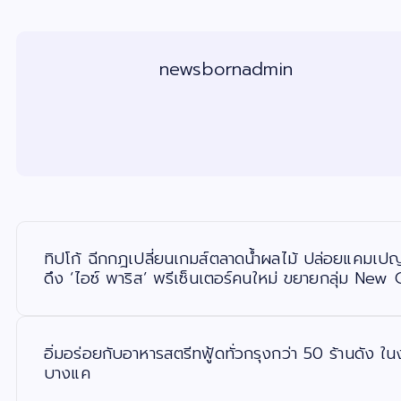
newsbornadmin
แ
น
ะ
ทิปโก้ ฉีกกฎเปลี่ยนเกมส์ตลาดน้ำผลไม้ ปล่อยแคมเปญ 
แ
น
ดึง ‘ไอซ์ พาริส’ พรีเซ็นเตอร์คนใหม่ ขยายกลุ่ม New
ว
เ
รื่
อ
ง
อิ่มอร่อยกับอาหารสตรีทฟู้ดทั่วกรุงกว่า 50 ร้านดัง 
บางแค