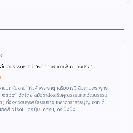
26
อิ่มเอมธรรมชาติที่ “หนำตามฝันคาเฟ่ ณ วังปริง”
งานบุญในงาน “ห่มผ้าพระธาตุ เสริมบารมี สืบสานพระพุทธ
ี ๒๕๖๙” จัดโดย สมัชชาส่งเสริมคุณธรรมและวัฒนธรรม
ช.) ที่จังหวัดนครศรีธรรมราช เหล่าดาราสายบุญ อาทิ ดี้
ฮ็คส์ วโรดม, ดร.นุ้ย เกศริน, ดร.ปิ๊งปิ๊ง …