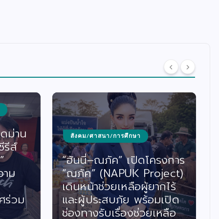
ิดม่าน
สังคม/ศาสนา/การศึกษา
รีส์
”
“ฮันนี่–ณภัค” เปิดโครงการ
วาม
“ณภัค” (NAPUK Project)
เดินหน้าช่วยเหลือผู้ยากไร้
ศร่วม
และผู้ประสบภัย พร้อมเปิด
ช่องทางรับเรื่องช่วยเหลือ