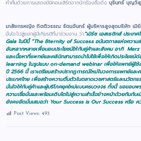
ค่ำคืนด้วยการแสดงมินิคอนเสิร์ตจากนักร้องชื่อดัง
บุรินทร์ บุญวิสุ
เภสัชกรหญิง กิตติวรรณ รัตนจันทร์ ผู้บริหารสูงสุดบริษัท เมิ
มั่นใจไปสู่แขกผู้มีเกียรติที่มาร่วมงาน ว่า
“เมิร์ซ เอสเธติกส์ ประเทศไ
Gala ในปีนี้ “
The 8ternity of Success อนันตกาลแห่งความสำเร
อันหลากหลายเพื่อมอบประโยชน์ให้กับคู่ค้าและสังคม อาทิ
Merz 
และเนื้อหาที่แพทย์และคลินิกสามารถนำไปใช้เพื่อให้เกิดประโยชน์ต่
learning ในรูปแบบ on-demand webinar เพื่อให้แพทย์ผู้ใช้ส
ปี 2566 นี้ เราเตรียมสร้างปรากฏการณ์ใหม่ในวงการแพทย์แล
ประเทศไทย เพื่อสร้างความตื่นตัวในตลาดเวชศาสตร์และนวัตกรร
มั่นใจให้กับคู่ค้าและผู้บริโภคยุคใหม่แบบครบวงจร ทั้งนี้ ขอขอบ
ความเชื่อมั่นและพร้อมเติบโตไปสู่ความสำเร็จข้างหน้าด้วยกันกับเม
ยังคงยึดมั่นเสมอว่า
Your Success is Our Success หรือ คว
Post Views:
493