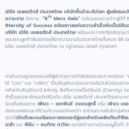
เมิร์ซ เอสเธติกส์ ประเทศไทย บริษัทชั้นนำระดับโลก ผู้ผลิตและ
th
ความงาม
จัดงาน
“8
Merz Gala”
เฉลิมฉลองการก้าวสู่ปีที่
8ternity of Success อนันตกาลแห่งความสำเร็จอันเป็นนิรัน
บริษัท เมิร์ซ เอสเธติกส์ ประเทศไทย
พร้อมประกาศเกียรติคุณแก่
ขอบคุณลูกค้าพันธมิตรคลินิกความงามในประเทศไทยทั้งหมด 88 แห่ง ที
เมิร์ซ เอสเธติกส์ ประเทศไทย ณ ทรูไอคอน ฮอลล์ กรุงเทพฯ
ภายในงานถูกออกแบบให้ผู้เข้าร่วมงานได้สัมผัสประสบการณ์ของ “อ
ใช้ “เวลา” และ “นาฬิกา” เป็นสัญลักษณ์ของการเดินไปข้างในอย่างต่
คล้ายกับสัญลักษณ์ Infinity สื่อถึงความเป็นนิรันดร์ (Eternity) 
สำเร็จของพาร์ทเนอร์คลินิกกับ เมิร์ซ เอสเธติกส์ ประเทศไทยสามารถสร้
ร้องชื่อดังอย่าง
เพียว – เอกพันธ์ วรรณสุทธิ์
หรือ
เพียว เด
อันทรงพลังบนเวทีร่วมกับวงออร์เคสตร้า สะท้อนความยิ่งใหญ่แห่งค่ำค
ยังได้
เปิดตัวแบรนด์แอมบาสเซเดอร์คู่แรกสำหรับผลิตภัณฑ์ฟิ
เกล้า
และ
ฟิล์ม – ธนภัทร กาวิละ
และปิดท้ายงานด้วยเมนูมื้อค่ำ 