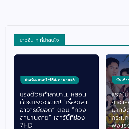
ข่าวอื่น ๆ ที่น่าสนใจ
บันเทิง/ดนตรี/ซีรีส์/ภาพยนตร์
บันเทิง
แรงด้วยคำสาบาน…หลอน
แรงไม่ห
ด้วยแรงอาฆาต! “เรื่องเล่า
อาจาร
อาจารย์ยอด” ตอน “ทวง
ปากจั
สาบานตาย” เสาร์นี้ที่ช่อง
กระแท
7HD
พุ่งแร