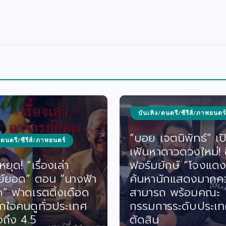
บันเทิง/ดนตรี/ซีรีส์/ภาพยนตร์
“บอย เจตนิพัทธ์” เป
/ดนตรี/ซีรีส์/ภาพยนตร์
เฟ้นหาดาวดวงใหม่! ซี
ยุด! “เรื่องเล่า
ฟอร์มยักษ์ “โจงแดง
ย์ยอด” ตอน “นางฟ้า
ค้นหานักแสดงมากค
ด” ฟาดเรตติ้งเดือด
สามารถ พร้อมคณะ
กใจคนดูทั่วประเทศ
กรรมการระดับประเท
งถึง 4.5
ตัดสิน