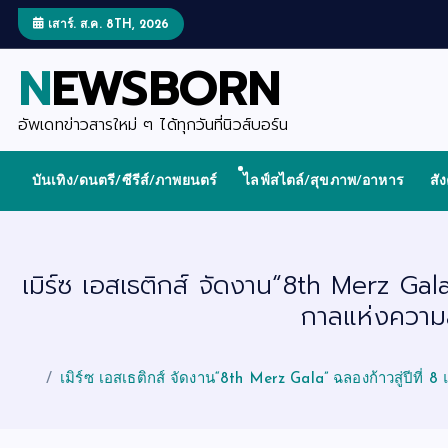
S
k
เสาร์. ส.ค. 8TH, 2026
i
p
NEWSBORN
t
o
c
o
อัพเดทข่าวสารใหม่ ๆ ได้ทุกวันที่นิวส์บอร์น
n
t
e
บันเทิง/ดนตรี/ซีรีส์/ภาพยนตร์
ไลฟ์สไตล์/สุขภาพ/อาหาร
สั
n
t
เมิร์ซ เอสเธติกส์ จัดงาน“8th Merz Gal
กาลแห่งความสำ
เมิร์ซ เอสเธติกส์ จัดงาน“8th Merz Gala” ฉลองก้าวสู่ปีที่