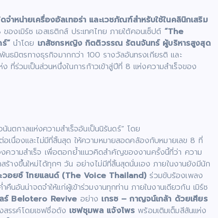
จัดจำหน่ายเครื่องอัลเทอร่า และเวชภัณฑ์สำหรับใช้ในคลินิกเสริม
 8 ของเมิร์ซ เอสเธติกส์ ประเทศไทย ภายใต้คอนเซ็ปต์
“
The
ดร์”
นำโดย
เภสัชกรหญิง กิตติวรรณ รัตนจันทร์ ผู้บริหารสูงสุด
พันธมิตรทางธุรกิจมากกว่า 100 รางวัลอันทรงเกียรติ และ
่ร่วมเป็นส่วนหนึ่งในการก้าวเข้าสู่ปีที่ 8 แห่งความสำเร็จของ
นันตกาลแห่งความสำเร็จอันเป็นนิรันดร์” โดย
อเนื่องและไม่มีที่สิ้นสุด ให้ความหมายสอดคล้องกับหมายเลข 8 ที่
ของความสำเร็จ เพื่อตอกย้ำแนวคิดสำคัญของงานครั้งนี้ที่ว่า ความ
างขึ้นใหม่ได้ทุกๆ วัน อย่างไม่มีที่สิ้นสุดนั่นเอง ภายในงานยังมีนัก
อะวอยซ์ ไทยแลนด์ (The Voice Thailand)
ร่วมขับร้องเพลง
ืนอันน่าจดจำให้แก่ผู้เข้าร่วมงานทุกท่าน ภายในงานเดียวกัน เมิร์ซ
ลเลร์ Belotero Revive
อย่าง
เกรซ – กาญจน์เกล้า ด้วยเศียร
รังสรรค์โดยเชฟชื่อดัง
เชฟชุมพล แจ้งไพร
พร้อมเติมเต็มสีสันแห่ง