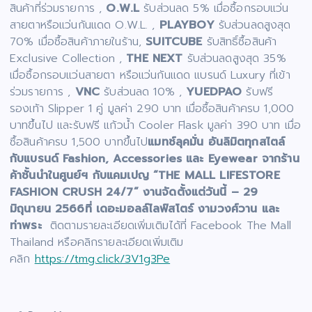
สินค้าที่ร่วมรายการ ,
O.W.L
รับส่วนลด 5% เมื่อซื้อกรอบแว่น
สายตาหรือแว่นกันแดด O.W.L. ,
PLAYBOY
รับส่วนลดสูงสุด
70% เมื่อซื้อสินค้าภายในร้าน,
SUITCUBE
รับสิทธิ์ซื้อสินค้า
Exclusive Collection ,
THE NEXT
รับส่วนลดสูงสุด 35%
เมื่อซื้อกรอบแว่นสายตา หรือแว่นกันแดด แบรนด์ Luxury ที่เข้า
ร่วมรายการ ,
VNC
รับส่วนลด 10% ,
YUEDPAO
รับฟรี
รองเท้า Slipper 1 คู่ มูลค่า 290 บาท เมื่อซื้อสินค้าครบ 1,000
บาทขึ้นไป และรับฟรี แก้วน้ำ Cooler Flask มูลค่า 390 บาท เมื่อ
ซื้อสินค้าครบ 1,500 บาทขึ้นไป
แมทช์ลุคมั่น อันลิมิตทุกสไตล์
กับแบรนด์ Fashion, Accessories และ Eyewear จากร้าน
ค้าชั้นนำในศูนย์ฯ กับแคมเปญ “THE MALL LIFESTORE
FASHION CRUSH 24/7” งานจัดตั้งแต่วันนี้ – 29
มิถุนายน 2566ที่ เดอะมอลล์ไลฟ์สโตร์ งามวงศ์วาน และ
ท่าพระ
ติดตามรายละเอียดเพิ่มเติมได้ที่ Facebook The Mall
Thailand หรือคลิกรายละเอียดเพิ่มเติม
คลิก
https://tmg.click/3V1g3Pe