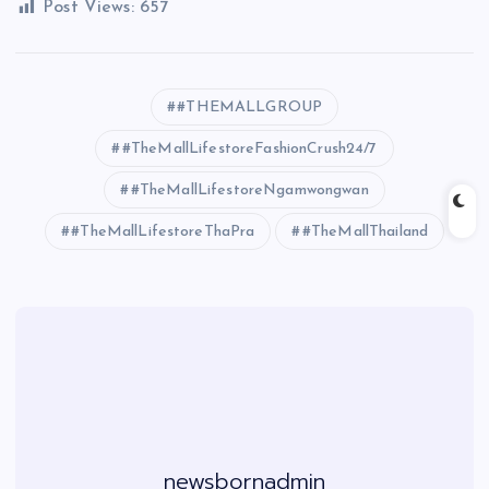
Post Views:
657
#THEMALLGROUP
#TheMallLifestoreFashionCrush24/7
#TheMallLifestoreNgamwongwan
#TheMallLifestoreThaPra
#TheMallThailand
newsbornadmin