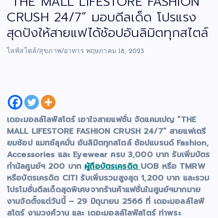
“THE MALL LIFESTORE FASHION
CRUSH 24/7” มอบดีลเด็ด โปรแรง
สุดปังให้สายแฟได้ช้อปอันลิมิตทุกสไตล์
ไลฟ์สไตล์/สุขภาพ/อาหาร
พฤษภาคม 18, 2023
เดอะมอลล์ไลฟ์สโตร์ เอาใจสายแฟชั่น จัดแคมเปญ “THE
MALL LIFESTORE FASHION CRUSH 24/7” สายแฟเตรี
ยมช้อป แมทช์ลุคมั่น อันลิมิตทุกสไตล์ ช้อปแบรนด์ Fashion,
Accessories และ Eyewear ครบ 3,000 บาท รับเพิ่มบัตร
กำนัลศูนย์ฯ 200 บาท
ผู้ถือบัตรเครดิต
UOB หรือ TMRW
หรือบัตรเครดิต CITI รับเพิ่มรวมสูงสุด 1,200 บาท และรวม
โปรโมชั่นดีลเด็ดสุดพิเศษจากร้านค้าแฟชั่นในศูนย์ฯมากมาย
งานจัดตั้งแต่วันนี้ – 29 มิถุนายน 2566
ที่ เดอะมอลล์ไลฟ์
สโตร์ งามวงศ์วาน และ เดอะมอลล์ไลฟ์สโตร์ ท่าพระ