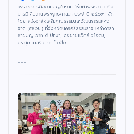
เพราะมีภารกิจงานบุญในงาน “ห่มผ้าพระธาตุ เสริม
บารมี สืบสานพระพุทธศาสนา ประจำปี ๒๕๖๙” จัด
โดย สมัชชาส่งเสริมคุณธรรมและวัฒนธรรมแห่ง
ชาติ (สส.วช.) ที่จังหวัดนครศรีธรรมราช เหล่าดารา
สายบุญ อาทิ ดี้ ปัทมา, ดร.ชายแฮ็คส์ วโรดม,
ดร.นุ้ย เกศริน, ดร.ปิ๊งปิ๊ง …