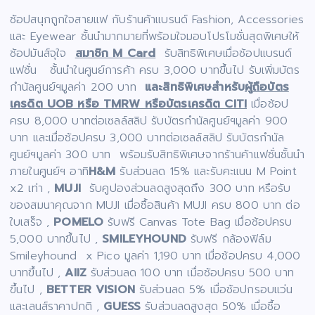
ช้อปสนุกถูกใจสายแฟ กับร้านค้าแบรนด์ Fashion, Accessories
และ Eyewear ชั้นนำมากมายที่พร้อมใจมอบโปรโมชั่นสุดพิเศษให้
ช้อปมันส์จุใจ
สมาชิก M Card
รับสิทธิพิเศษเมื่อช้อปแบรนด์
แฟชั่น ชั้นนำในศูนย์การค้า ครบ 3,000 บาทขึ้นไป รับเพิ่มบัตร
กำนัลศูนย์ฯมูลค่า 200 บาท
และสิทธิพิเศษสำหรับ
ผู้ถือบัตร
เครดิต UOB หรือ TMRW หรือบัตรเครดิต CITI
เมื่อช้อป
ครบ 8,000 บาทต่อเซลล์สลิป รับบัตรกำนัลศูนย์ฯมูลค่า 900
บาท และเมื่อช้อปครบ 3,000 บาทต่อเซลล์สลิป รับบัตรกำนัล
ศูนย์ฯมูลค่า 300 บาท พร้อมรับสิทธิพิเศษจากร้านค้าแฟชั่นชั้นนำ
ภายในศูนย์ฯ อาทิ
H&M
รับส่วนลด 15% และรับคะแนน M Point
x2 เท่า ,
MUJI
รับคูปองส่วนลดสูงสุดถึง 300 บาท หรือรับ
ของสมนาคุณจาก MUJI เมื่อซื้อสินค้า MUJI ครบ 800 บาท ต่อ
ใบเสร็จ ,
POMELO
รับฟรี Canvas Tote Bag เมื่อช้อปครบ
5,000 บาทขึ้นไป ,
SMILEYHOUND
รับฟรี กล้องฟิล์ม
Smileyhound x Pico มูลค่า 1,190 บาท เมื่อช้อปครบ 4,000
บาทขึ้นไป ,
AIIZ
รับส่วนลด 100 บาท เมื่อช้อปครบ 500 บาท
ขึ้นไป ,
BETTER VISION
รับส่วนลด 5% เมื่อช้อปกรอบแว่น
และเลนส์ราคาปกติ ,
GUESS
รับส่วนลดสูงสุด 50% เมื่อซื้อ