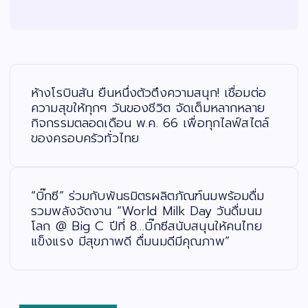
แ
น
ะ
ห้างโรบินสัน ยืนหนึ่งตัวตึงความสนุก! เชื่อมต่อ
แ
น
ความสุขให้ทุกๆ วันของชีวิต จัดเต็มหลากหลาย
ว
กิจกรรมตลอดเดือน พ.ค. 66 เพื่อทุกไลฟ์สไตล์
เ
รื่
ของครอบครัวทั่วไทย
อ
ง
“บิ๊กซี” ร่วมกับพันธมิตรผลิตภัณฑ์นมพร้อมดื่ม
รวมพลังจัดงาน “World Milk Day วันดื่มนม
โลก @ Big C ปีที่ 8…บิ๊กซีสนับสนุนให้คนไทย
แข็งแรง มีสุขภาพดี ดื่มนมดีมีคุณภาพ”