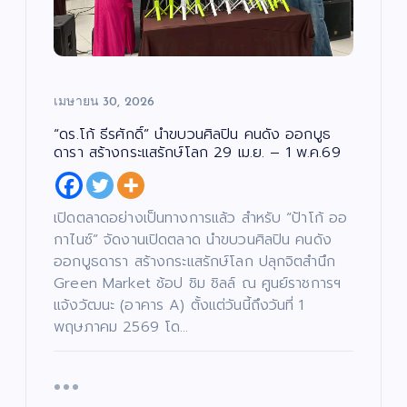
เมษายน 30, 2026
“ดร.โก้ ธีรศักดิ์” นำขบวนศิลปิน คนดัง ออกบูธ
ดารา สร้างกระแสรักษ์โลก 29 เม.ย. – 1 พ.ค.69
เปิดตลาดอย่างเป็นทางการแล้ว สำหรับ “ป้าโก้ ออ
กาไนซ์” จัดงานเปิดตลาด นำขบวนศิลปิน คนดัง
ออกบูธดารา สร้างกระแสรักษ์โลก ปลุกจิตสำนึก
Green Market ช้อป ชิม ชิลล์ ณ ศูนย์ราชการฯ
แจ้งวัฒนะ (อาคาร A) ตั้งแต่วันนี้ถึงวันที่ 1
พฤษภาคม 2569 โด…