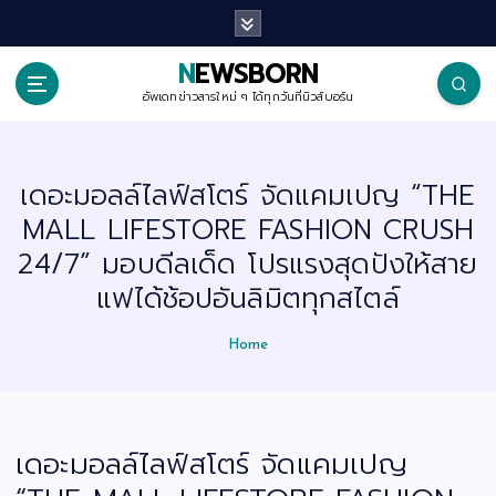
S
k
i
p
NEWSBORN
t
o
อัพเดทข่าวสารใหม่ ๆ ได้ทุกวันที่นิวส์บอร์น
c
o
n
t
เดอะมอลล์ไลฟ์สโตร์ จัดแคมเปญ “THE
e
n
MALL LIFESTORE FASHION CRUSH
t
24/7” มอบดีลเด็ด โปรแรงสุดปังให้สาย
แฟได้ช้อปอันลิมิตทุกสไตล์
Home
เดอะมอลล์ไลฟ์สโตร์ จัดแคมเปญ