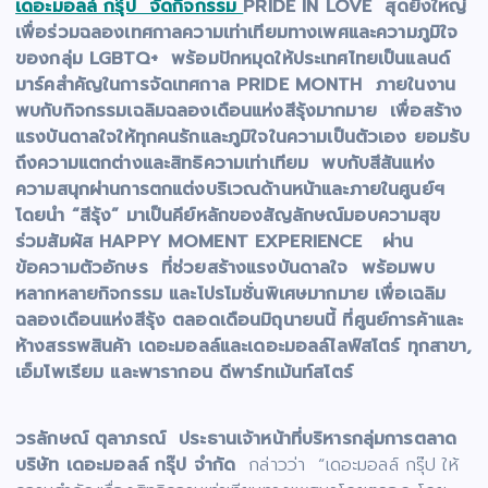
เดอะมอลล์ กรุ๊ป จัดกิจกรรม
PRIDE IN LOVE สุดยิ่งใหญ่
เพื่อร่วมฉลองเทศกาลความเท่าเทียมทางเพศและความภูมิใจ
ของกลุ่ม LGBTQ+ พร้อมปักหมุดให้ประเทศไทยเป็นแลนด์
มาร์คสำคัญในการจัดเทศกาล PRIDE MONTH ภายในงาน
พบกับกิจกรรมเฉลิมฉลองเดือนแห่งสีรุ้งมากมาย เพื่อสร้าง
แรงบันดาลใจให้ทุกคนรักและภูมิใจในความเป็นตัวเอง ยอมรับ
ถึงความแตกต่างและสิทธิความเท่าเทียม พบกับสีสันแห่ง
ความสนุกผ่านการตกแต่งบริเวณด้านหน้าและภายในศูนย์ฯ
โดยนำ “สีรุ้ง” มาเป็นคีย์หลักของสัญลักษณ์มอบความสุข
ร่วมสัมผัส HAPPY MOMENT EXPERIENCE ผ่าน
ข้อความตัวอักษร ที่ช่วยสร้างแรงบันดาลใจ พร้อมพบ
หลากหลายกิจกรรม และโปรโมชั่นพิเศษมากมาย เพื่อเฉลิม
ฉลองเดือนแห่งสีรุ้ง ตลอดเดือนมิถุนายนนี้ ที่ศูนย์การค้าและ
ห้างสรรพสินค้า เดอะมอลล์และเดอะมอลล์ไลฟ์สโตร์ ทุกสาขา,
เอ็มโพเรียม และพารากอน ดีพาร์ทเม้นท์สโตร์
วรลักษณ์ ตุลาภรณ์ ประธานเจ้าหน้าที่บริหารกลุ่มการตลาด
บริษัท เดอะมอลล์ กรุ๊ป จำกัด
กล่าวว่า “เดอะมอลล์ กรุ๊ป ให้