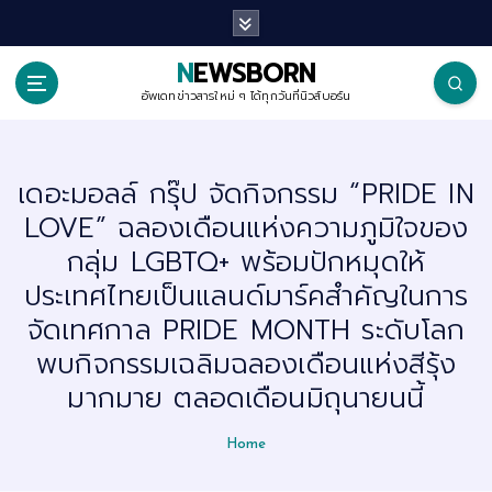
S
k
i
p
NEWSBORN
t
o
อัพเดทข่าวสารใหม่ ๆ ได้ทุกวันที่นิวส์บอร์น
c
o
n
t
เดอะมอลล์ กรุ๊ป จัดกิจกรรม “PRIDE IN
e
n
LOVE” ฉลองเดือนแห่งความภูมิใจของ
t
กลุ่ม LGBTQ+ พร้อมปักหมุดให้
ประเทศไทยเป็นแลนด์มาร์คสำคัญในการ
จัดเทศกาล PRIDE MONTH ระดับโลก
พบกิจกรรมเฉลิมฉลองเดือนแห่งสีรุ้ง
มากมาย ตลอดเดือนมิถุนายนนี้
Home