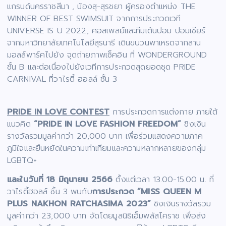
แกรนด์นครราชสีมา , น้องสุ-สุรชยา ผู้ครองตำแหน่ง THE
WINNER OF BEST SWIMSUIT จากการประกวดเวที
UNIVERSE IS U 2022, คอสเพลย์และทีมเต้นปอม ปอมเชียร์
จากมหาวิทยาลัยเทคโนโลยีสุรนารี เดินขบวนพาเหรดจากลาน
มอลล์พาร์คไปยัง จุดถ่ายภาพเช็คอิน ที่ WONDERGROUND
ชั้น B และต่อเนื่องไปยังเวทีการประกวดสุดยอดชุด PRIDE
CARNIVAL ที่วาไรตี้ ฮอลล์ ชั้น 3
PRIDE IN LOVE CONTEST
การประกวดการแต่งกาย ภายใต้
แนวคิด
“PRIDE IN LOVE FASHION FREEDOM”
ชิงเงิน
รางวัลรวมมูลค่ากว่า 20,000 บาท เพื่อร่วมแสดงความภาค
ภูมิใจและยืนหยัดในความเท่าเทียมและความหลากหลายของกลุ่ม
LGBTQ+
และในวันที่ 18 มิถุนายน 2566
ตั้งแต่เวลา 13.00-15.00 น. ที่
วาไรตี้ฮอลล์ ชั้น 3 พบกับ
การประกวด “MISS QUEEN M
PLUS NAKHON RATCHASIMA 2023”
ชิงเงินรางวัลรวม
มูลค่ากว่า 23,000 บาท จัดโดยมูลนิธิเอ็มพลัสโคราช เพื่อส่ง