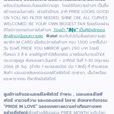
พร้อมร่วมส่งมอบโมเมนต์ความสุข โดยใช้ข้อความต่างๆ เป็นสื่อ
สร้างแรงบันดาลใจ ผ่านตัวอักษร อาทิ PRIDE LOOKS GOOD
ON YOU, NO FILTER NEEDED, SHINE ON!, ALL CURVES
WELCOMED, BE YOUR OWN BIGGEST FAN ร้อยเรียงผ่าน
ดีไซน์การตกแต่งภายในห้างฯ
โดยนำ
“สีรุ้ง”
เป็นคีย์หลักของ
สัญลักษณ์มอบความสุข
พิเศษ!
พบกับโปรโมชั่นแห่งความสุข
สมาชิก M CARD เมื่อช้อปภายในห้างฯ ครบ 1,500 บาทขึ้นไป/
วัน รับฟรี PRIDE YOU MIRROR มูลค่า 290 บาท โดยมี
ทั้งหมด 3 สี 6 ลายให้ลูกค้าได้เลือกสรร มาพร้อมกับกระเป๋าใส่
กระจกสุดคูล พิเศษเฉพาะวันเสาร์ – อาทิตย์ วันที่ 1-30 มิถุนายน
2566 (8 วัน) (จำกัด 1 หมายเลขบัตร ต่อ 1 สิทธิ์) ที่ ห้างสรรพ
สินค้า เดอะมอลล์และเดอะมอลล์ไลฟ์สโตร์ ทุกสาขา, เอ็มโพเรียม
และพารากอน ดีพาร์ทเม้นท์สโตร์
ศูนย์การค้าเดอะมอลล์ไลฟ์สโตร์ ท่าพระ , เดอะมอลล์ไลฟ์
สโตร์ งามวงศ์วาน และเดอะมอลล์ โคราช
อัดหลากกิจกรรม
“PRIDE IN LOVE” ฉลองเทศกาลความเท่าเทียมทางเพศ
อย่างยิ่งใหญ่
เพื่อสร้างสีสันฉลอง PRIDE MONTH ระดับโลก