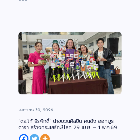
ง
พัท
–
บั
/
น
ด
เ
ธ์”
ณ
น
ทิ
ต
ง
เปิ
ภัค
รี
/
/
ด
ดม่
”
ซี
น
รี
ต
ส์
าน
เปิ
รี
/
/
ภ
เฟ้
ด
ซี
า
รี
พ
ส์
น
โค
ย
/
น
ภ
หา
รง
ต
า
ร์
พ
ดา
กา
ย
น
ว
ร
เปิ
ต
ร์
ดว
“ณ
ดใ
แร
ง
ภัค
จ
ง
ให
”
“โอ
ไม่
ม่!
(N
ปอ
หยุ
ซี
AP
มิต
ด!
รีส์
UK
รชั
เมษายน 30, 2026
“เรื่
ฟอ
Pr
ย”
อง
ร์ม
oj
นา
“ดร.โก้ ธีรศักดิ์” นำขบวนศิลปิน คนดัง ออกบูธ
เล่า
ยัก
ec
ง
ดารา สร้างกระแสรักษ์โลก 29 เม.ย. – 1 พ.ค.69
อา
ษ์
t)
เอ