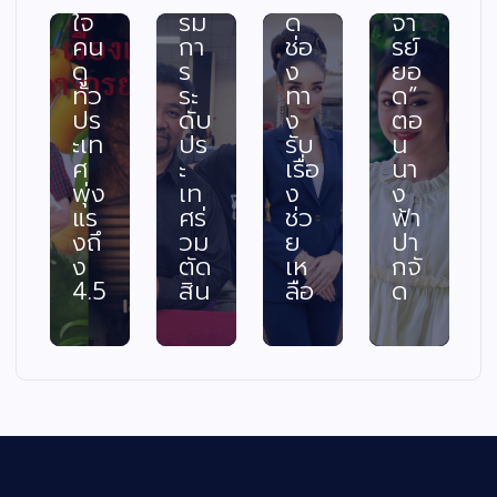
ใจ
รม
ด
จา
คน
กา
ช่อ
รย์
ดู
ร
ง
ยอ
ทั่ว
ระ
ทา
ด”
ปร
ดับ
ง
ตอ
ะเท
ปร
รับ
น
ศ
ะ
เรื่อ
นา
พุ่ง
เท
ง
ง
แร
ศร่
ช่ว
ฟ้า
งถึ
วม
ย
ปา
ง
ตัด
เห
กจั
4.5
สิน
ลือ
ด