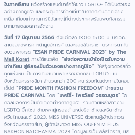
ในภาคอีสาน
หวังสร้างแลนด์มาร์คให้ชาว LGBTQ+ ได้เป็นตัวเอง
อย่างภาคภูมิใจ และกระตุ้นการท่องเที่ยวในภาคตะวันออกเฉียง
เหนือ เทียบเท่างานคาร์นิวัลใหญ่ที่ต่างประเทศพร้อมพบกิจกรรม
มากมายตลอดการจัดงาน
วันที่ 17 มิถุนายน 2566
ตั้งแต่เวลา 13.00-15.00 น. บริเวณ
ลานมอลล์พาร์ค หน้าศูนย์การค้าเดอะมอลล์โคราช ตระการตากับ
ขบวนพาเหรด
“ESAN PRIDE CARNIVAL 2023” by The
Mall Korat
ภายใต้แนวคิด
“ส่งต่อความเข้าใจเปิดรับความ
เท่าเทียม สู่อิสระเป็นตัวเองอย่างภาคภูมิใจ”
ให้สีรุ้งเจิดจรัสทั่ว
ทุกแห่งหน เป็นการเดินขบวนพาเหรดของกลุ่ม LGBTQ+ ใน
จังหวัดนครราชสีมา จำนวนกว่า 200 คน ร่วมกันแต่งกายในคอน
เซ็ปต์
“PRIDE MONTH FASHION FREEDOM”
นำ
ขบวน
PRIDE CARNIVAL
โดย
“แพร์รี่- ไพรวัลย์ วรรณบุตร”
ไอ
ดอลของการเป็นตัวเองอย่างภาคภูมิใจ ร่วมด้วยเหล่าสาวงาม
LGBTQ บิ๊กไซส์ ข้ามเพศผู้ครองตำแหน่งธิดาช้างและธิดาช้าง
ควีนไทยแลนด์ 2023, MISS UNIVERSE ตัวแทนผู้เข้าประกวด
จังหวัดนครราชสีมา, ผู้เข้าประกวด MISS QUEEN M PLUS
NAKHON RATCHASIMA 2023 โดยมูลนิธิเอ็มพลัสโคราช, มิส