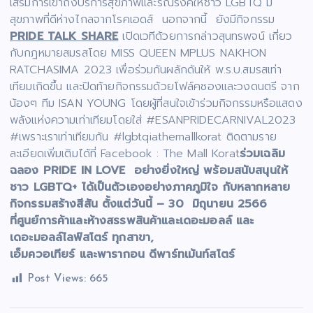
เสริมการเข้าถึงบริการสุขภาพและรณรงค์ให้ชาว LGBTQ มี
สุขภาพที่ดีห่างไกลจากโรคเอดส์ นอกจากนี้ ยังมีกิจกรรม
PRIDE TALK SHARE
เปิดเวทีด้วยการกล่าวสุนทรพจน์ เกี่ยว
กับกฎหมายสมรสโดย MISS QUEEN MPLUS NAKHON
RATCHASIMA 2023 เพื่อร่วมกันผลักดันให้ พ.ร.บ.สมรสเท่า
เทียมเกิดขึ้น และปิดท้ายกิจกรรมด้วยโฟล์คซองและวงดนตรี จาก
น้องๆ ทีม ISAN YOUNG โดยผู้ที่สนใจเข้าร่วมกิจกรรมหรือแสดง
พลังแห่งความเท่าเทียมโดยใส่ #ESANPRIDECARNIVAL2023
#เพราะเราเท่าเทียมกัน #lgbtqiathemallkorat ติดตามราย
ละเอียดเพิ่มเติมได้ที่ Facebook : The Mall Korat
ร่วมเฉลิม
ฉลอง PRIDE IN LOVE อย่างยิ่งใหญ่ พร้อมสนับสนุนให้
ชาว LGBTQ+ ได้เป็นตัวเองอย่างภาคภูมิใจ กับหลากหลาย
กิจกรรมสร้างสีสัน ตั้งแต่วันนี้ – 30 มิถุนายน 2566
ที่ศูนย์การค้าและห้างสรรพสินค้าและเดอะมอลล์ และ
เดอะมอลล์ไลฟ์สโตร์ ทุกสาขา,
เอ็มควอเทียร์ และพารากอน ดีพาร์ทเม้นท์สโตร์
Post Views:
665