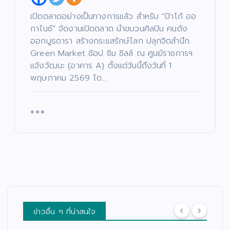
จา
“โจ
เดิ
กน้
รย์
งแ
น
อง
เปิดตลาดอย่างเป็นทางการแล้ว สำหรับ “ป้าโก้ ออ
ยอ
ดง
หน้
ให
กาไนซ์” จัดงานเปิดตลาด นำขบวนศิลปิน คนดัง
ด”
”
า
ม่
ออกบูธดารา สร้างกระแสรักษ์โลก ปลุกจิตสำนึก
ตอ
ค้น
ช่ว
ปร
Green Market ช้อป ชิม ชิลล์ ณ ศูนย์ราชการฯ
น
หา
ย
ะ
แจ้งวัฒนะ (อาคาร A) ตั้งแต่วันนี้ถึงวันที่ 1
“น
นัก
เห
เดิ
พฤษภาคม 2569 โด…
า
าง
แส
ลือ
ม
ฟ้า
ดง
ผู้
สน
ปา
มา
ยา
าม
กจั
ก
กไ
จริ
ด”
คว
ร้
ง
ฟา
าม
แล
ครั้
ดเ
สา
ะผู้
ง
รต
มา
ปร
แร
ติ้ง
รถ
ะ
กใ
เดื
พร้
สบ
น
อด
อม
ภัย
“เรื่
กร
ค
พร้
อง
ข่าวอื่น ๆ ที่น่าสนใจ
ะแ
ณะ
อม
เล่า
ทก
กร
เปิ
อา