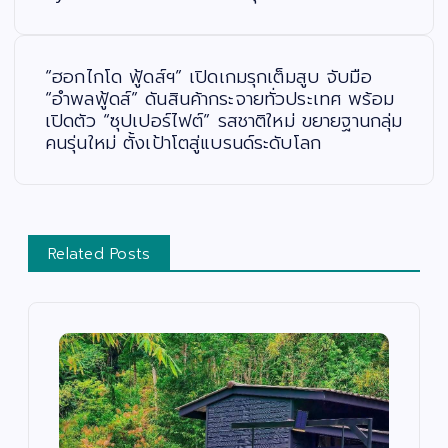
ง
“ฮอกไกโด ฟู้ดส์ฯ” เปิดเกมรุกเต็มสูบ จับมือ
“อำพลฟู้ดส์” ดันสินค้ากระจายทั่วประเทศ พร้อม
เปิดตัว “ซุปเปอร์ไฟต์” รสชาติใหม่ ขยายฐานกลุ่ม
คนรุ่นใหม่ ตั้งเป้าโตสู่แบรนด์ระดับโลก
Related Posts