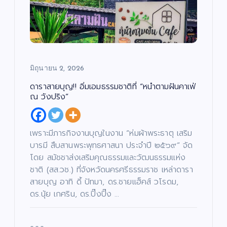
บั
มิถุนายน 2, 2026
น
เ
ทิ
ง
ดาราสายบุญ!! อิ่มเอมธรรมชาติที่ “หนำตามฝันคาเฟ่
/
ด
ณ วังปริง”
น
ต
สั
รี
ง
/
ค
ซี
ม
รี
/
ส์
เพราะมีภารกิจงานบุญในงาน “ห่มผ้าพระธาตุ เสริม
ศ
/
า
ภ
ส
บารมี สืบสานพระพุทธศาสนา ประจำปี ๒๕๖๙” จัด
า
น
พ
า
ย
โดย สมัชชาส่งเสริมคุณธรรมและวัฒนธรรมแห่ง
/
น
ก
ต
า
ชาติ (สส.วช.) ที่จังหวัดนครศรีธรรมราช เหล่าดารา
ร์
ร
ศึ
สายบุญ อาทิ ดี้ ปัทมา, ดร.ชายแฮ็คส์ วโรดม,
ก
“บ
ษ
ดร.นุ้ย เกศริน, ดร.ปิ๊งปิ๊ง …
า
อย
เจ
“ฮั
บั
น
เ
ตนิ
นนี่
ทิ