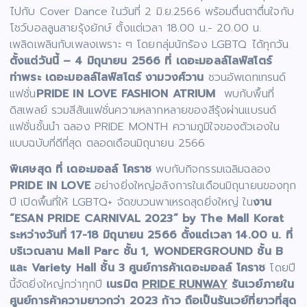
ไปกับ Cover Dance ในวันที่ 2 มิ.ย.2566 พร้อมตื่นตาตื่นใจกับ
โชว์บอลลูนสายรุ้งยักษ์ ตั้งแต่เวลา 18.00 น.- 20.00 น.
เพลิดเพลินกับเพลงเพราะ ๆ โดยกลุ่มนักร้อง LGBTQ ได้ทุกวัน
ตั้งแต่วันนี้ – 4 มิถุนายน 2566 ที่ เดอะมอลล์ไลฟ์สโตร์
ท่าพระ
เดอะมอลล์ไลฟ์สโตร์ งามวงศ์วาน
ชวนอัพเดทเทรนด์
แฟชั่น
PRIDE IN LOVE FASHION ATRIUM
พบกับพื้นที่
ดิสเพลย์ รวมสีสันแฟชั่นความหลากหลายของสีรุ้งผ่านแบรนด์
แฟชั่นชั้นนำ ฉลอง PRIDE MONTH ความภูมิใจของตัวเองใน
แบบฉบับที่ดีที่สุด ตลอดเดือนมิถุนายน 2566
พิเศษสุด ที่ เดอะมอลล์ โคราช
พบกับกิจกรรมเฉลิมฉลอง
PRIDE IN LOVE
อย่างยิ่งใหญ่อลังการในเดือนมิถุนายนของทุก
ปี เปิดพื้นที่ให้ LGBTQ+ จัดขบวนพาเหรดสุดยิ่งใหญ่ ใน
งาน
“ESAN PRIDE CARNIVAL 2023” by The Mall Korat
ระหว่างวันที่ 17-18 มิถุนายน 2566 ตั้งแต่เวลา 14.00 น.
ที่
บริเวณลาน Mall Parc ชั้น 1, WONDERGROUND ชั้น B
และ Variety Hall ชั้น 3 ศูนย์การค้าเดอะมอลล์ โคราช
โดยปี
นี้จัดยิ่งใหญ่กว่าทุกปี
เนรมิต
PRIDE RUNWAY
รันเวย์ภายใน
ศูนย์การค้าความยาวกว่า 2023 ก้าว ถือเป็นรันเวย์ที่ยาวที่สุด