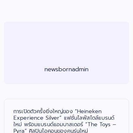
newsbornadmin
แ
น
ะ
การเปิดตัวครั้งยิ่งใหญ่ของ “Heineken
แ
น
Experience Silver” แฟชั่นไลฟ์สไตล์แบรนด์
ว
ใหม่ พร้อมแบรนด์แอมบาสเดอร์ “The Toys –
เ
รื่
Pyra” ศิลปินไอคอนของคนรุ่นใหม่
อ