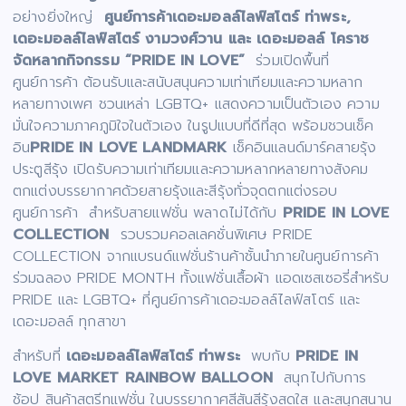
อย่างยิ่งใหญ่
ศูนย์การค้าเดอะมอลล์ไลฟ์สโตร์ ท่าพระ,
เดอะมอลล์ไลฟ์สโตร์ งามวงศ์วาน และ เดอะมอลล์ โคราช
จัดหลากกิจกรรม “PRIDE IN LOVE”
ร่วมเปิดพื้นที่
ศูนย์การค้า ต้อนรับและสนับสนุนความเท่าเทียมและความหลาก
หลายทางเพศ ชวนเหล่า LGBTQ+ แสดงความเป็นตัวเอง ความ
มั่นใจความภาคภูมิใจในตัวเอง ในรูปแบบที่ดีที่สุด พร้อมชวนเช็ค
อิน
PRIDE IN LOVE LANDMARK
เช็คอินแลนด์มาร์คสายรุ้ง
ประตูสีรุ้ง เปิดรับความเท่าเทียมและความหลากหลายทางสังคม
ตกแต่งบรรยากาศด้วยสายรุ้งและสีรุ้งทั่วจุดตกแต่งรอบ
ศูนย์การค้า สำหรับสายแฟชั่น พลาดไม่ได้กับ
PRIDE IN LOVE
COLLECTION
รวบรวมคอลเลคชั่นพิเศษ PRIDE
COLLECTION จากแบรนด์แฟชั่นร้านค้าชั้นนำภายในศูนย์การค้า
ร่วมฉลอง PRIDE MONTH ทั้งแฟชั่นเสื้อผ้า แอดเซสเซอรี่สำหรับ
PRIDE และ LGBTQ+ ที่ศูนย์การค้าเดอะมอลล์ไลฟ์สโตร์ และ
เดอะมอลล์ ทุกสาขา
สำหรับที่
เดอะมอลล์ไลฟ์สโตร์ ท่าพระ
พบกับ
PRIDE IN
LOVE MARKET RAINBOW BALLOON
สนุกไปกับการ
ช้อป สินค้าสตรีทแฟชั่น ในบรรยากาศสีสันสีรุ้งสดใส และสนุกสนาน