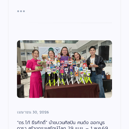
เจ
“ฮั
น
เ
ตนิ
นนี่
ทิ
ง
พัท
–
บั
/
น
ด
เ
ธ์”
ณ
น
ทิ
ต
ง
เปิ
ภัค
รี
/
/
ด
ดม่
”
ซี
น
รี
ต
ส์
าน
เปิ
รี
/
/
ภ
เฟ้
ด
ซี
า
รี
พ
ส์
น
โค
ย
/
น
ภ
หา
รง
ต
า
ร์
พ
ดา
กา
ย
น
ว
ร
เปิ
ต
ร์
ดว
“ณ
ดใ
แร
ง
ภัค
จ
ง
ให
”
“โอ
ไม่
ม่!
(N
ปอ
หยุ
ซี
AP
มิต
ด!
รีส์
UK
รชั
เมษายน 30, 2026
“เรื่
ฟอ
Pr
ย”
อง
ร์ม
oj
นา
“ดร.โก้ ธีรศักดิ์” นำขบวนศิลปิน คนดัง ออกบูธ
ดารา สร้างกระแสรักษ์โลก 29 เม.ย. – 1 พ.ค.69