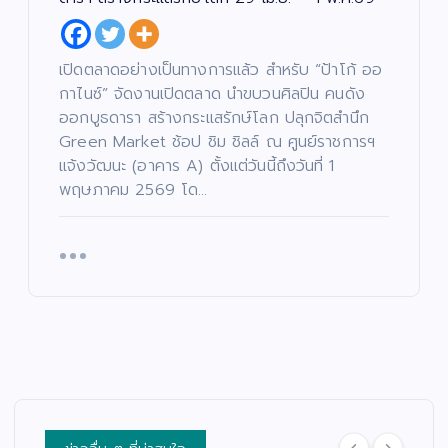
เล่า
ยัก
ec
ง
อา
ษ์
t)
เอ
จา
“โจ
เดิ
กน้
รย์
งแ
น
อง
เปิดตลาดอย่างเป็นทางการแล้ว สำหรับ “ป้าโก้ ออ
ยอ
ดง
หน้
ให
กาไนซ์” จัดงานเปิดตลาด นำขบวนศิลปิน คนดัง
ด”
”
า
ม่
ออกบูธดารา สร้างกระแสรักษ์โลก ปลุกจิตสำนึก
ตอ
ค้น
ช่ว
ปร
Green Market ช้อป ชิม ชิลล์ ณ ศูนย์ราชการฯ
น
หา
ย
ะ
แจ้งวัฒนะ (อาคาร A) ตั้งแต่วันนี้ถึงวันที่ 1
“น
นัก
เห
เดิ
พฤษภาคม 2569 โด…
า
าง
แส
ลือ
ม
ฟ้า
ดง
ผู้
สน
ปา
มา
ยา
าม
กจั
ก
กไ
จริ
ด”
คว
ร้
ง
ฟา
าม
แล
ครั้
ดเ
สา
ะผู้
ง
รต
มา
ปร
แร
ติ้ง
รถ
ะ
กใ
เดื
พร้
สบ
น
อด
อม
ภัย
“เรื่
กร
ค
พร้
อง