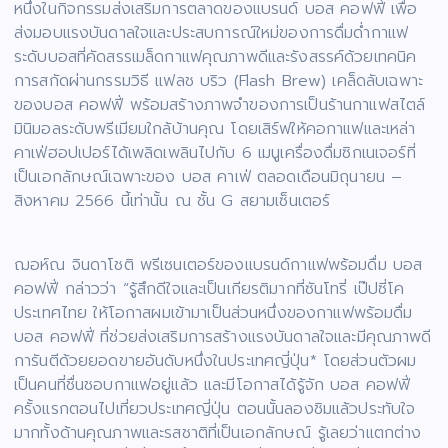
หนึ่งในกิจกรรมส่งเสริมการตลาดของแบรนด์ บอส คอฟฟี่ เพื่อ
ส่งมอบแรงบันดาลใจและประสบการณ์ใหม่ของการดื่มด่ำกาแฟ
ระดับบอสที่คัดสรรเมล็ดกาแฟคุณภาพดีและรังสรรค์ด้วยเทคนิค
การสกัดผ่านกรรมวิธี แฟลช บริว (Flash Brew) เคล็ดลับเฉพาะ
ของบอส คอฟฟี่ พร้อมสร้างภาพจำของการเป็นร้านกาแฟสไตล์
มินิมอลระดับพรีเมียมใกล้บ้านคุณ โดยเสิร์ฟให้คอกาแฟและเหล่า
คาเฟ่ฮอปเปอร์ได้เพลิดเพลินไปกับ 6 เมนูเครื่องดื่มซิกเนเจอร์ที่
เป็นเอกลักษณ์เฉพาะของ บอส คาเฟ่ ตลอดเดือนมิถุนายน –
สิงหาคม 2566 นี้เท่านั้น ณ ชั้น G สยามเซ็นเตอร์
ฌอห์ณ จินดาโชติ พรีเซนเตอร์ของแบรนด์กาแฟพร้อมดื่ม บอส
คอฟฟี่ กล่าวว่า “รู้สึกดีใจและเป็นเกียรติมากที่ซันโทรี่ เป๊ปซี่โค
ประเทศไทย ให้โอกาสผมเข้ามาเป็นส่วนหนึ่งของกาแฟพร้อมดื่ม
บอส คอฟฟี่ ที่ช่วยส่งเสริมการสร้างแรงบันดาลใจและมีคุณภาพดี
การันตีด้วยยอดขายอันดับหนึ่งในประเทศญี่ปุ่น* โดยส่วนตัวผม
เป็นคนที่ชื่นชอบกาแฟอยู่แล้ว และมีโอกาสได้รู้จัก บอส คอฟฟี่
ครั้งแรกตอนไปเที่ยวประเทศญี่ปุ่น ตอนนั้นลองชิมแล้วประทับใจ
มากทั้งด้านคุณภาพและรสชาติที่เป็นเอกลักษณ์ รู้เลยว่าแตกต่าง