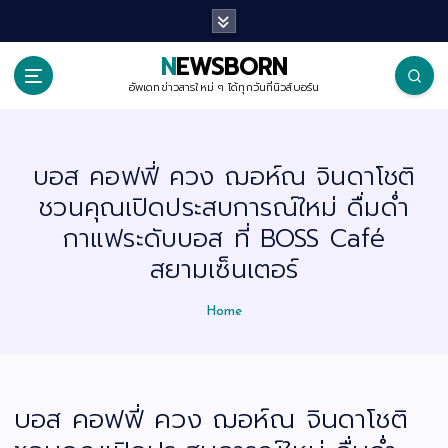
S
k
i
p
NEWSBORN
t
o
อัพเดทข่าวสารใหม่ ๆ ได้ทุกวันที่นิวส์บอร์น
c
o
n
t
บอส คอฟฟี่ ควง ฌอห์ณ จินดาโชติ
e
n
ชวนคุณเปิดประสบการณ์ใหม่ ดื่มด่ำ
t
กาแฟระดับบอส ที่ BOSS Café
สยามเซ็นเตอร์
Home
บอส คอฟฟี่ ควง ฌอห์ณ จินดาโชติ