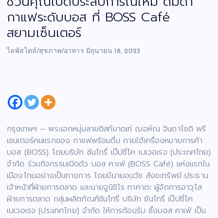
ชวนคุณเปิดประสบการณ์ใหม่ ดื่มด่ำ
กาแฟระดับบอส ที่ BOSS Café
สยามเซ็นเตอร์
ไลฟ์สไตล์/สุขภาพ/อาหาร
มิถุนายน 18, 2023
กรุงเทพฯ – พระเอกหนุ่มสายติสท์มาดเท่ ฌอห์ณ จินดาโชติ พรี
เซนเตอร์คนแรกของ กาแฟพร้อมดื่ม ภายใต้เครื่องหมายการค้า
บอส (BOSS) โดยบริษัท ซันโทรี่ เป๊ปซี่โค เบเวอเรจ (ประเทศไทย)
จำกัด ร่วมกิจกรรมเปิดตัว บอส คาเฟ่ (BOSS Café) แห่งแรกใน
เมืองไทยอย่างเป็นทางการ โดยมีนายอนวัช สังขะทรัพย์ ประธาน
เจ้าหน้าที่ฝ่ายการตลาด และนายจูนิชิโร ทาคาตะ ผู้จัดการอาวุโส
ฝ่ายการตลาด กลุ่มผลิตภัณฑ์ซันโทรี่ บริษัท ซันโทรี่ เป๊ปซี่โค
เบเวอเรจ (ประเทศไทย) จำกัด ให้การต้อนรับ ซึ่งบอส คาเฟ่ เป็น