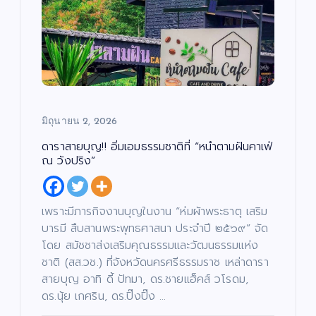
บั
มิถุนายน 2, 2026
น
เ
ทิ
ง
ดาราสายบุญ!! อิ่มเอมธรรมชาติที่ “หนำตามฝันคาเฟ่
/
ด
ณ วังปริง”
น
ต
สั
รี
ง
/
ค
ซี
ม
รี
/
ส์
เพราะมีภารกิจงานบุญในงาน “ห่มผ้าพระธาตุ เสริม
ศ
/
า
ภ
ส
บารมี สืบสานพระพุทธศาสนา ประจำปี ๒๕๖๙” จัด
า
น
พ
า
ย
โดย สมัชชาส่งเสริมคุณธรรมและวัฒนธรรมแห่ง
/
น
ก
ต
า
ชาติ (สส.วช.) ที่จังหวัดนครศรีธรรมราช เหล่าดารา
ร์
ร
ศึ
สายบุญ อาทิ ดี้ ปัทมา, ดร.ชายแฮ็คส์ วโรดม,
ก
“บ
ษ
ดร.นุ้ย เกศริน, ดร.ปิ๊งปิ๊ง …
า
อย
บั