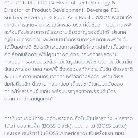
ด้าน นายโนโซมุ โทโยมุระ Head of Tech Strategy &
Director of Product Development, Beverage FCI,
Suntory Beverage & Food Asia Pacific อธิบายเพิ่มเติมถึง
เทคนิคการสกัดผ่านกรรมวิธีแฟลช บริว ที่ขึ้นชื่อว่า “บอส คอฟฟี่
สะท้อนถึงประสบการณ์และความเชี่ยวชาญของซันโทรี่ ประเทศ
ญี่ปุ่น ในการคิดค้นและพัฒนานวัตกรรมการผลิตกาแฟพร้อมดื่ม
ได้เป็นอย่างดี ซึ่งเรามีกระบวนการผลิตที่ให้ความสำคัญตั้งแต่การ
คัดเลือกเมล็ดกาแฟที่มีคุณภาพดี ด้วยเทคนิคการผลิตผ่าน
กระบวนการชงร้อนและล็อคเย็นในรูปแบบแฟลช บริว อันเป็นเคล็ด
ลับเฉพาะของ บอส คอฟฟี่ ซึ่งจะช่วยสกัดความเข้มข้น ดึงรสชาติ
ละมุน และความหอมกรุ่นจากกาแฟไว้อย่างลงตัว พร้อมให้รส
สัมผัสที่นุ่มลึก ดื่มง่าย กลมกล่อม เต็มรสชาติในแบบฉบับของ
กาแฟที่หลายคนชื่นชอบ พร้อมบรรจุลงขวดพร้อมดื่มโดย
ปราศจากสารกันบูดใดๆ”
ภายในงานยังมีการเปิดตัวบรรจุภัณฑ์ดีไซน์ใหม่ล่าสุดทั้ง 3 รสชาติ
ได้แก่ บอส แบล็ก (BOSS Black), บอส ลาเต้ (BOSS Latte)
และบอส อเมริกาโน่ (BOSS Americano) เป็นครั้งแรก ตอบ