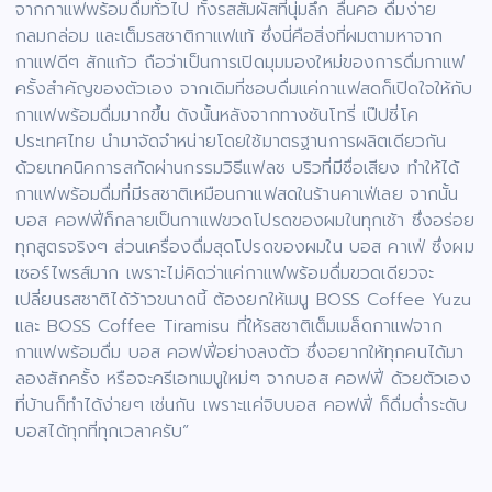
จากกาแฟพร้อมดื่มทั่วไป ทั้งรสสัมผัสที่นุ่มลึก ลื่นคอ ดื่มง่าย
กลมกล่อม และเต็มรสชาติกาแฟแท้ ซึ่งนี่คือสิ่งที่ผมตามหาจาก
กาแฟดีๆ สักแก้ว ถือว่าเป็นการเปิดมุมมองใหม่ของการดื่มกาแฟ
ครั้งสำคัญของตัวเอง จากเดิมที่ชอบดื่มแค่กาแฟสดก็เปิดใจให้กับ
กาแฟพร้อมดื่มมากขึ้น ดังนั้นหลังจากทางซันโทรี่ เป๊ปซี่โค
ประเทศไทย นำมาจัดจำหน่ายโดยใช้มาตรฐานการผลิตเดียวกัน
ด้วยเทคนิคการสกัดผ่านกรรมวิธีแฟลช บริวที่มีชื่อเสียง ทำให้ได้
กาแฟพร้อมดื่มที่มีรสชาติเหมือนกาแฟสดในร้านคาเฟ่เลย จากนั้น
บอส คอฟฟี่ก็กลายเป็นกาแฟขวดโปรดของผมในทุกเช้า ซึ่งอร่อย
ทุกสูตรจริงๆ ส่วนเครื่องดื่มสุดโปรดของผมใน บอส คาเฟ่ ซึ่งผม
เซอร์ไพรส์มาก เพราะไม่คิดว่าแค่กาแฟพร้อมดื่มขวดเดียวจะ
เปลี่ยนรสชาติได้ว้าวขนาดนี้ ต้องยกให้เมนู BOSS Coffee Yuzu
และ BOSS Coffee Tiramisu ที่ให้รสชาติเต็มเมล็ดกาแฟจาก
กาแฟพร้อมดื่ม บอส คอฟฟี่อย่างลงตัว ซึ่งอยากให้ทุกคนได้มา
ลองสักครั้ง หรือจะครีเอทเมนูใหม่ๆ จากบอส คอฟฟี่ ด้วยตัวเอง
ที่บ้านก็ทำได้ง่ายๆ เช่นกัน เพราะแค่จิบบอส คอฟฟี่ ก็ดื่มด่ำระดับ
บอสได้ทุกที่ทุกเวลาครับ”