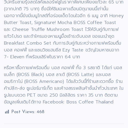
วิปครีมสายรุ้งสดใสคัลเลอร์ฟลูในราคาพิเศษเพียงแก้วละ 65 บาท
(จากปกติ 75 บาท) ซึ่งมีให้ชิมเฉพาะเดือนมิถุนายนนี้เท่านั้น
นอกจากนี้ยังมีเมนูโทสต์ที่อร่อยเด็ดโดนใจอีก 6 เมนู อาทิ Honey
Butter Toast, Signature! Mocha BOSS Coffee Toast
และ Cheese Truffle Mushroom Toast ไว้ให้จับคู่กับกาแฟ
แก้วโปรด และถ้าใครมองหาเมนูมื้อเช้าระดับบอส ขอแนะนำชุด
Breakfast Combo Set กับการจับคู่กันระหว่างกาแฟพร้อมดื่ม
บอส คอฟฟี่ และแซนวิชแฮมชีส Ezy Taste ขวัญใจมหาชนจาก
7- Eleven ที่พร้อมเสิร์ฟในราคา 64 บาท
หรือหาซื้อกาแฟพร้อมดื่ม บอส คอฟฟี่ ทั้ง 3 รสชาติ ได้แก่ บอส
แบล็ก (BOSS Black) บอส ลาเต้ (BOSS Latte) และบอส
อเมริกาโน่ (BOSS Americano) ได้แล้ววันนี้ที่ร้านสะดวกซื้อ ร้าน
ค้าปลีก-ส่ง ซูเปอร์มาร์เก็ต และห้างสรรพสินค้าชั้นนำทั่วประเทศ ใน
รูปแบบขวด PET ขนาด 250 มิลลิลิตร ราคา 35 บาท ติดตาม
ข้อมูลเพิ่มเติมได้ทาง Facebook: Boss Coffee Thailand
Post Views:
468