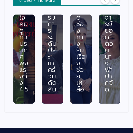
ข่าวอื่น ๆ ที่น่าสนใจ
ะแ
ณะ
อม
เล่า
ทก
กร
เปิ
อา
ใจ
รม
ด
จา
คน
กา
ช่อ
รย์
ดู
ร
ง
ยอ
ทั่ว
ระ
ทา
ด”
ปร
ดับ
ง
ตอ
ะเท
ปร
รับ
น
ศ
ะ
เรื่อ
นา
พุ่ง
เท
ง
ง
แร
ศร่
ช่ว
ฟ้า
งถึ
วม
ย
ปา
ง
ตัด
เห
กจั
4.5
สิน
ลือ
ด