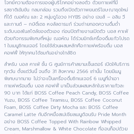
โจทย์ความต้องการของผู้บริโภคอย่างลงตัว ด้วยกาแฟที่มี
รสชาติเข้มข้น กลมกล่อม รวมถึงเปิดตัวภาพยนตร์โฆษณาชุดใหม่
ที่ได้ ฌอห์ณ และ 2 หนุ่มดูโอวง HYBS อย่าง เจมส์ – อลิน วี
และกานต์ – กษิดิ์เดช หงส์ลดารมภ์ ร่วมถ่ายทอดความดื่มด่ำ
ระดับบอสในสไตล์ของตัวเอง ก่อนปิดท้ายงานเปิดตัว บอส คาเฟ่
ด้วยกิจกรรมพิเศษที่หนุ่ม ฌอห์ณ ได้ร่วมมิกซ์เครื่องดื่มแก้วโปรด
1 ในเมนูซิกเนเจอร์ โดยใช้ส่วนผสมหลักคือกาแฟพร้อมดื่ม บอส
คอฟฟี่ ให้ทุกคนได้ชมกันอย่างใกล้ชิด
สำหรับ บอส คาเฟ่ ชั้น G ศูนย์การค้าสยามเซ็นเตอร์ เปิดให้บริการ
ทุกวัน ตั้งแต่วันนี้ จนถึง 31 สิงหาคม 2566 เท่านั้น โดยมีเมนู
พิเศษมากมาย ไม่ว่าจะเป็นเครื่องดื่มซิกเนเจอร์ 6 เมนูที่นำเอา
กาแฟพร้อมดื่ม บอส คอฟฟี่ มาเป็นส่วนผสมหลักในราคาแก้วละ
90 บาท ได้แก่ BOSS Coffee Peach Candy, BOSS Coffee
Yuzu, BOSS Coffee Tiramisu, BOSS Coffee Coconut
Foam, BOSS Coffee Dirty Mocha และ BOSS Coffee
Caramel Latte กับอีกหนึ่งสเปเชียลเมนูต้อนรับ Pride Month
อย่าง BOSS Coffee Topped With Rainbow Whipped
Cream, Marshmallow & White Chocolate ที่ออนท็อปด้วย