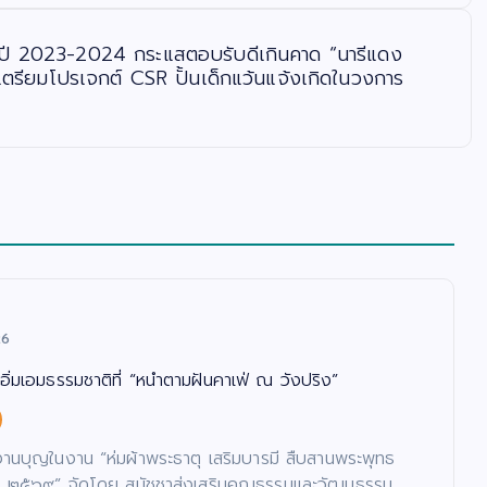
ิจปี 2023-2024 กระแสตอบรับดีเกินคาด “นารีแดง
เตรียมโปรเจกต์ CSR ปั้นเด็กแว้นแจ้งเกิดในวงการ
26
อิ่มเอมธรรมชาติที่ “หนำตามฝันคาเฟ่ ณ วังปริง”
งานบุญในงาน “ห่มผ้าพระธาตุ เสริมบารมี สืบสานพระพุทธ
ี ๒๕๖๙” จัดโดย สมัชชาส่งเสริมคุณธรรมและวัฒนธรรม