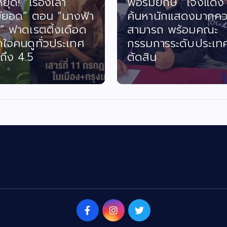
ยักษ์ “โจงแดง”
“ฮันนี่–ณภัค” เปิดโ
นักแสดงมากความ
“ณภัค” (NAPUK Pr
ถ พร้อมคณะ
เดินหน้าช่วยเหลือผู้ย
ารระดับประเทศร่วม
และผู้ประสบภัย พร้อ
ช่องทางรับเรื่องช่วย