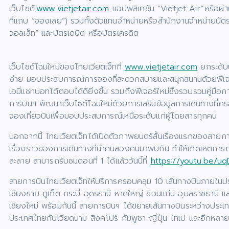
เว็บไซต์
www.vietjetair.com
แอปพลิเคชัน “Vietjet Air” หรือผ่า
ที่แถบ “จองเลย”) รวมทั้งตัวแทนจำหน่ายหรือสำนักงานจำหน่ายบัตรโ
วอลเล็ท” และบัตรเดบิต หรือบัตรเครดิต
เว็บไซต์โฉมใหม่ของไทยเวียตเจ็ทที่
www.vietjetair.com
ยกระดับบร
ง่าย มอบประสบการณ์การจองที่สะดวกสบายและสนุกสนานด้วยฟีเจอร์ต
เอมี่แชทบอทโต้ตอบได้ดียิ่งขึ้น รวมถึงฟีเจอร์ใหม่ซึ่งรวบรวมคู
การบินฯ พัฒนาเว็บไซต์โฉมใหม่ด้วยการเสริมข้อมูลการเดินทางที
จองเที่ยวบินเพื่อมอบประสบการณ์เหนือระดับแก่ผู้โดยสารทุกคน
นอกจากนี้ ไทยเวียตเจ็ทได้เปิดตัวภาพยนตร์สั้นเรื่องแรกของสายการ
เรื่องราวของการเดินทางที่นำคนสองคนมาพบกัน ทำให้เกิดเหตการณ์น่
ละลาย สามารถรับชมตอนที่ 1 ได้แล้ววันนี้ที่
https://youtu.be/uq
สายการบินไทยเวียตเจ็ทให้บริการครอบคลุม 10 เส้นทางบินภายในประเ
เชียงราย ภูเก็ต กระบี่ อุดรธานี หาดใหญ่ ขอนแก่น อุบลราชธานี และส
เชียงใหม่ พร้อมกันนี้ สายการบินฯ ได้ขยายเส้นทางบินระหว่างประเ
ประเทศไทยกับเวียดนาม สิงคโปร์ กัมพูชา ญี่ปุ่น ไทเป และอีกหลาย