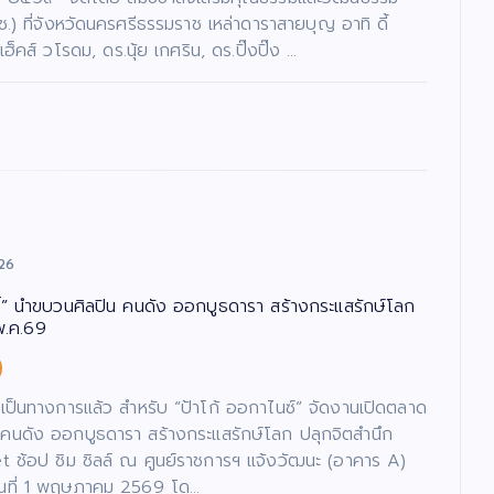
ช.) ที่จังหวัดนครศรีธรรมราช เหล่าดาราสายบุญ อาทิ ดี้
ฮ็คส์ วโรดม, ดร.นุ้ย เกศริน, ดร.ปิ๊งปิ๊ง …
26
กดิ์” นำขบวนศิลปิน คนดัง ออกบูธดารา สร้างกระแสรักษ์โลก
พ.ค.69
เป็นทางการแล้ว สำหรับ “ป้าโก้ ออกาไนซ์” จัดงานเปิดตลาด
คนดัง ออกบูธดารา สร้างกระแสรักษ์โลก ปลุกจิตสำนึก
ช้อป ชิม ชิลล์ ณ ศูนย์ราชการฯ แจ้งวัฒนะ (อาคาร A)
ึงวันที่ 1 พฤษภาคม 2569 โด…