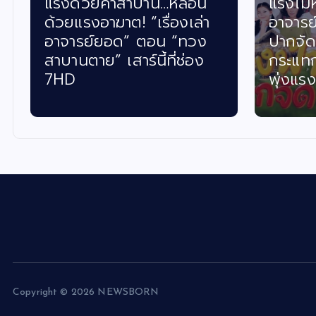
แรงไม่หยุด! “เรื่องเล่า
ฟอร์ม
อาจารย์ยอด” ตอน “นางฟ้า
ค้นหา
ปากจัด” ฟาดเรตติ้งเดือด
สามาร
กระแทกใจคนดูทั่วประเทศ
กรรมก
พุ่งแรงถึง 4.5
ตัดสิน
Copyright © 2026 NEWSBORN