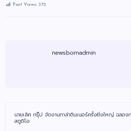
Post Views:
372
newsbornadmin
แ
น
ะ
นายเลิศ กรุ๊ป จัดงานกาล่าดินเนอร์ครั้งยิ่งใหญ่ ฉล
แ
น
สตูดิโอ
ว
เ
รื่