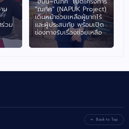
ครงการ
เปิดใจ “โอปอ มิตรชัย”
oject)
นางเอกน้องใหม่ ประเดิม
ากไร้
สนามจริงครั้งแรกใน “เรื่อง
มเปิด
เล่าอาจารย์ยอด” ตอน
เหลือ
นางฟ้าปากจัด
Back to Top