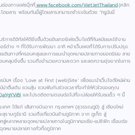
นช่องทางเฟซบุ๊กที่
www.facebook.com/VietJetThailand
(คลิก
ดยสาร พร้อมกันนี้ผู้โดยสารสามารถชำระเงินด้วย “ทรูมันนี่
ิการดิจิทัลให้ดียิ่งขึ้นด้วยอินเทอร์เฟซเว็บไซต์ที่ทันสมัยและใช้งาน
่าง ๆ ที่ได้รับการพัฒนา อาทิ หน้าเว็บเพจที่ได้รับการปรับปรุง
่มือการเดินทางที่ครอบคลุมและการแนะนำจุดหมายปลายทางยอดนิยม สาย
่ครอบคลุมยิ่งขึ้น รวมถึงอำนวยความสะดวก และลดความยุ่งยากในการ
บินฯ เรื่อง ‘Love at First (web)Site’ เพื่อแนะนำเว็บไซต์ใหม่ผ่าน
าตื่นเต้น ชวนลุ้น ชวนฟินกับช่วงเวลาที่จะทำให้หัวใจของคุณ
DaYgYVi8I
และโปรดติดตามตอนต่อไปที่จะปล่อยให้รับชมเร็ว ๆ นี้
ทศ ได้แก่ เส้นทางบินจาก กรุงเทพฯ (สุวรรณภูมิ) สู่ เชียงใหม่
ุราษฎร์ธานี รวมถึงเที่ยวบินข้ามภูมิภาค จาก ภูเก็ต สู่
ทศสู่หลากหลายจุดหมายปลายทางในภูมิภาคเอเชีย-แปซิฟิก เชื่อมต่อ
จุดหมายปลายทางทั่วทั้งภูมิภาค