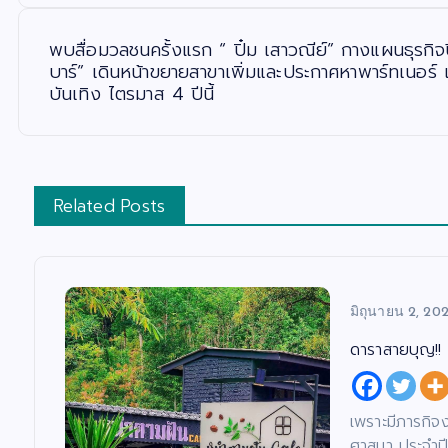
อ
ง
พบสื่อมวลชนครั้งแรก “ ปิ๋ม เสาวณีย์” กางแผนธุรก
บาร์” เดินหน้าขยายสาขาเพิ่มและประกาศหาพาร์ทเนอร์ 
บันเทิง ไตรมาส 4 ปีนี้
Related Posts
มิถุนายน 2, 20
ดาราสายบุญ!! 
เพราะมีภารกิจ
ศาสนา ประจำป