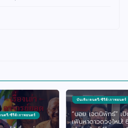
/ดนตรี/ซีรีส์/ภาพยนตร์
จตนิพัทธ์” เปิดม่าน
สังคม/ศาสนา/การศึกษา
ดาวดวงใหม่! ซีรีส์