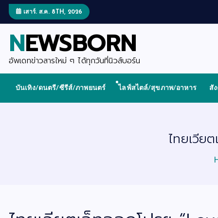
S
k
เสาร์. ส.ค. 8TH, 2026
i
p
NEWSBORN
t
o
c
o
อัพเดทข่าวสารใหม่ ๆ ได้ทุกวันที่นิวส์บอร์น
n
t
e
บันเทิง/ดนตรี/ซีรีส์/ภาพยนตร์
ไลฟ์สไตล์/สุขภาพ/อาหาร
สั
n
t
ไทยเวียตเ