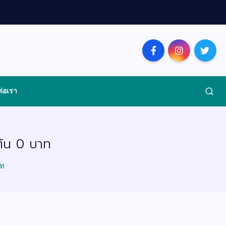
ต่อเรา
มต้น 0 บาท
าท