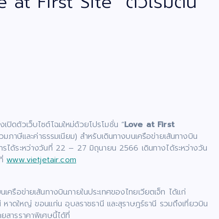
t First Site” ตั๋วเริ่มต้น
ปิดตัวเว็บไซต์โฉมใหม่ด้วยโปรโมชั่น “
Love at First
วมภาษีและค่าธรรมเนียม) สำหรับเดินทางบนเครือข่ายเส้นทางบิน
ด้ระหว่างวันที่ 22 – 27 มิถุนายน 2566 เดินทางได้ระหว่างวัน
ี่
www.vietjetair.com
บนเครือข่ายเส้นทางบินภายในประเทศของไทยเวียตเจ็ท ได้แก่
ธานี หาดใหญ่ ขอนแก่น อุบลราชธานี และสุราษฎร์ธานี รวมถึงเที่ยวบิน
ยสารราคาพิเศษนี้ได้ที่