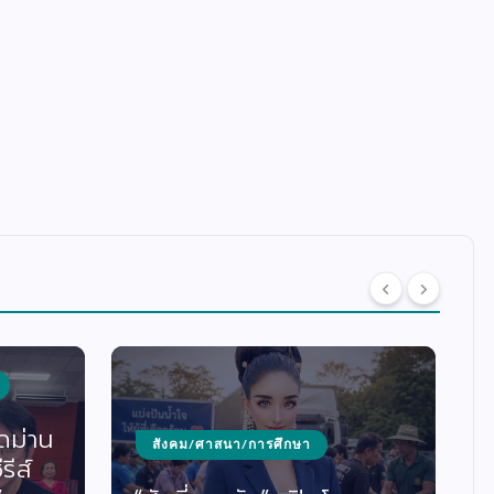
บันเทิง/ดนตรี/ซีรีส์/ภาพยนตร์