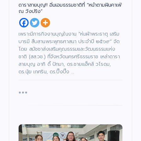
ง
ดาราสายบุญ!! อิ่มเอมธรรมชาติที่ “หนำตามฝันคาเฟ่
/
ด
ณ วังปริง”
น
ต
สั
รี
ง
/
ค
ซี
ม
รี
/
ส์
เพราะมีภารกิจงานบุญในงาน “ห่มผ้าพระธาตุ เสริม
ศ
/
า
ภ
ส
บารมี สืบสานพระพุทธศาสนา ประจำปี ๒๕๖๙” จัด
า
น
พ
า
ย
โดย สมัชชาส่งเสริมคุณธรรมและวัฒนธรรมแห่ง
/
น
ก
ต
า
ชาติ (สส.วช.) ที่จังหวัดนครศรีธรรมราช เหล่าดารา
ร์
ร
ศึ
สายบุญ อาทิ ดี้ ปัทมา, ดร.ชายแฮ็คส์ วโรดม,
ก
“บ
ษ
ดร.นุ้ย เกศริน, ดร.ปิ๊งปิ๊ง …
า
อย
เจ
“ฮั
ตนิ
นนี่
พัท
–
บั
น
เ
ธ์”
ณ
ทิ
ง
เปิ
ภัค
/
ด
ดม่
”
บั
น
น
ต
เ
าน
เปิ
รี
ทิ
/
ง
เฟ้
ด
ซี
/
รี
ด
ส์
น
โค
น
/
ต