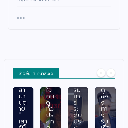
าฆา
าง
แส
ลือ
ต!
ฟ้า
ดง
ผู้
“เรื่
ปา
มา
ยา
อง
กจั
ก
กไ
เล่า
ด”
คว
ร้
อา
ฟา
าม
แล
จา
ดเ
สา
ะผู้
รย์
รต
มา
ปร
ยอ
ติ้ง
รถ
ะ
ด”
เดื
พร้
สบ
ตอ
อด
อม
ภัย
น
กร
ค
พร้
ข่าวอื่น ๆ ที่น่าสนใจ
“ท
ะแ
ณะ
อม
วง
ทก
กร
เปิ
สา
ใจ
รม
ด
บา
คน
กา
ช่อ
นต
ดู
ร
ง
าย
ทั่ว
ระ
ทา
”
ปร
ดับ
ง
เสา
ะเท
ปร
รับ
ร์นี้
ศ
ะ
เรื่อ