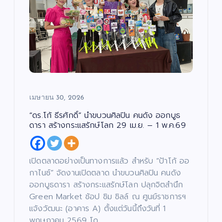
ภ
หา
รง
รี
า
/
พ
ดา
กา
ซี
ย
รี
น
ส์
ว
ร
ต
/
ร์
ภ
ดว
“ณ
า
พ
แร
ง
ภัค
ย
น
ง
ให
”
ต
ร์
ไม่
ม่!
(N
แร
หยุ
ซี
AP
งด้
ด!
รีส์
UK
เมษายน 30, 2026
วย
“เรื่
ฟอ
Pr
คำ
อง
ร์ม
oj
“ดร.โก้ ธีรศักดิ์” นำขบวนศิลปิน คนดัง ออกบูธ
สา
เล่า
ยัก
ec
ดารา สร้างกระแสรักษ์โลก 29 เม.ย. – 1 พ.ค.69
บา
อา
ษ์
t)
น…
จา
“โจ
เดิ
หล
รย์
งแ
น
เปิดตลาดอย่างเป็นทางการแล้ว สำหรับ “ป้าโก้ ออ
อน
ยอ
ดง
หน้
กาไนซ์” จัดงานเปิดตลาด นำขบวนศิลปิน คนดัง
ด้ว
ด”
”
า
ออกบูธดารา สร้างกระแสรักษ์โลก ปลุกจิตสำนึก
ย
ตอ
ค้น
ช่ว
Green Market ช้อป ชิม ชิลล์ ณ ศูนย์ราชการฯ
แร
น
หา
ย
แจ้งวัฒนะ (อาคาร A) ตั้งแต่วันนี้ถึงวันที่ 1
งอ
“น
นัก
เห
พฤษภาคม 2569 โด…