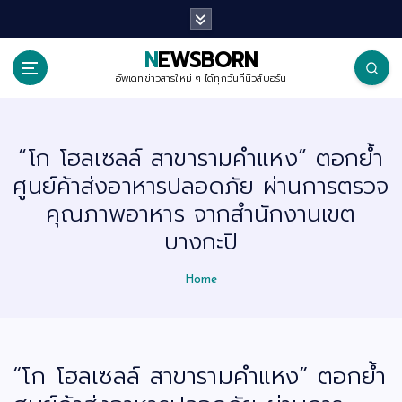
S
k
i
p
NEWSBORN
t
o
อัพเดทข่าวสารใหม่ ๆ ได้ทุกวันที่นิวส์บอร์น
c
o
n
t
“โก โฮลเซลล์ สาขารามคำแหง” ตอกย้ำ
e
n
ศูนย์ค้าส่งอาหารปลอดภัย ผ่านการตรวจ
t
คุณภาพอาหาร จากสำนักงานเขต
บางกะปิ
Home
“โก โฮลเซลล์ สาขารามคำแหง” ตอกย้ำ