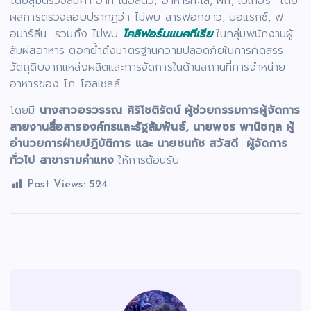
โดยสุ่มตรวจสินค้า อาทิ เนื้อสัตว์, อาหารทะเล, ผัก, เบเกอรี่ โดย
ผลการตรวจสอบปรากฏว่า ไม่พบ สารฟอกขาว, บอแรกซ์, ฟ
อมาร์ลีน รวมถึง ไม่พบ
โคลิฟอร์มแบคทีเรีย
ในกลุ่มพนักงานผู้
สัมผัสอาหาร ตอกย้ำถึงมาตรฐานความปลอดภัยในการคัดสรร
วัตถุดิบจากแหล่งผลิตและการจัดการในด้านสถานที่การจำหน่าย
อาหารของ โก โฮลเซลล์
โดยมี
นางสาวอรวรรณ ศิริโชติรัตน์ ผู้ช่วยกรรมการผู้จัดการ
สายงานสื่อสารองค์กรและรัฐสัมพันธ์, นายพชร พานิชกุล ผู้
อำนวยการฝ่ายปฏิบัติการ และ นายชนทัช สวัสดี ผู้จัดการ
ทั่วไป สาขารามคำแหง
ให้การต้อนรับ
Post Views:
524