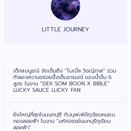
LITTLE JOURNEY
แ
น
ะ
เด็กสมบูรณ์ จัดเต็มดึง “ไบเบิ้ล วิชญ์ภาส” ร่วม
แ
น
ท้าลองความอร่อยจึ้งเต็มอารมณ์ ของน้ำจิ้ม 6
ว
สูตร ในงาน “DEK SOM BOON X BIBLE”
เ
รื่
LUCKY SAUCE LUCKY FAN
อ
ง
ยิ่งใหญ่ที่สุดในนนทบุรี! กับบุฟเฟ่ต์ทุเรียนหมอน
ทองลอยฟ้า ในงาน “มหัศจรรย์นนทบุรีทุเรียน
ลอยฟ้า”