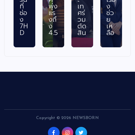
ที่
พุ่ง
เท
ง
ช่อ
แร
ศร่
ช่ว
ง
งถึ
วม
ย
7H
ง
ตัด
เห
D
4.5
สิน
ลือ
Copyright © 2026 NEWSBORN