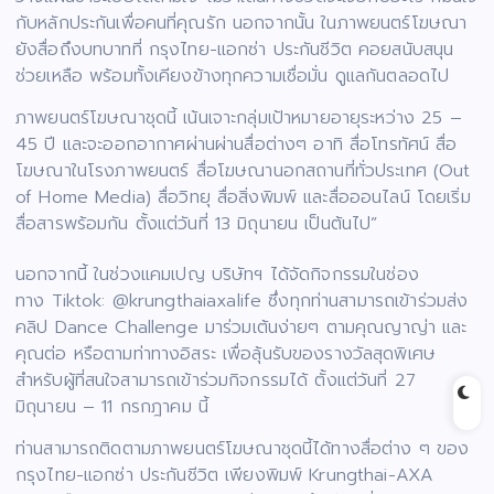
กับหลักประกันเพื่อคนที่คุณรัก นอกจากนั้น ในภาพยนตร์โฆษณา
ยังสื่อถึงบทบาทที่ กรุงไทย-แอกซ่า ประกันชีวิต คอยสนับสนุน
ช่วยเหลือ พร้อมทั้งเคียงข้างทุกความเชื่อมั่น ดูแลกันตลอดไป
ภาพยนตร์โฆษณาชุดนี้ เน้นเจาะกลุ่มเป้าหมายอายุระหว่าง 25 –
45 ปี และจะออกอากาศผ่านผ่านสื่อต่างๆ อาทิ สื่อโทรทัศน์ สื่อ
โฆษณาในโรงภาพยนตร์ สื่อโฆษณานอกสถานที่ทั่วประเทศ (Out
of Home Media) สื่อวิทยุ สื่อสิ่งพิมพ์ และสื่อออนไลน์ โดยเริ่ม
สื่อสารพร้อมกัน ตั้งแต่วันที่ 13 มิถุนายน เป็นต้นไป”
นอกจากนี้ ในช่วงแคมเปญ บริษัทฯ ได้จัดกิจกรรมในช่อง
ทาง Tiktok: @krungthaiaxalife ซึ่งทุกท่านสามารถเข้าร่วมส่ง
คลิป Dance Challenge มาร่วมเต้นง่ายๆ ตามคุณญาญ่า และ
คุณต่อ หรือตามท่าทางอิสระ เพื่อลุ้นรับของรางวัลสุดพิเศษ
สำหรับผู้ที่สนใจสามารถเข้าร่วมกิจกรรมได้ ตั้งแต่วันที่ 27
มิถุนายน – 11 กรกฎาคม นี้
ท่านสามารถติดตามภาพยนตร์โฆษณาชุดนี้ได้ทางสื่อต่าง ๆ ของ
กรุงไทย-แอกซ่า ประกันชีวิต เพียงพิมพ์ Krungthai-AXA