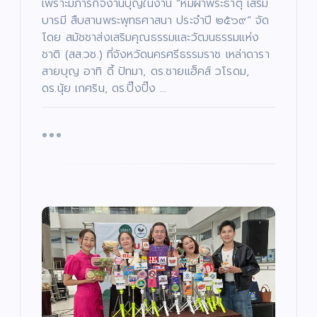
เพราะมีภารกิจงานบุญในงาน “ห่มผ้าพระธาตุ เสริม
บารมี สืบสานพระพุทธศาสนา ประจำปี ๒๕๖๙” จัด
โดย สมัชชาส่งเสริมคุณธรรมและวัฒนธรรมแห่ง
ชาติ (สส.วช.) ที่จังหวัดนครศรีธรรมราช เหล่าดารา
สายบุญ อาทิ ดี้ ปัทมา, ดร.ชายแฮ็คส์ วโรดม,
ดร.นุ้ย เกศริน, ดร.ปิ๊งปิ๊ง …