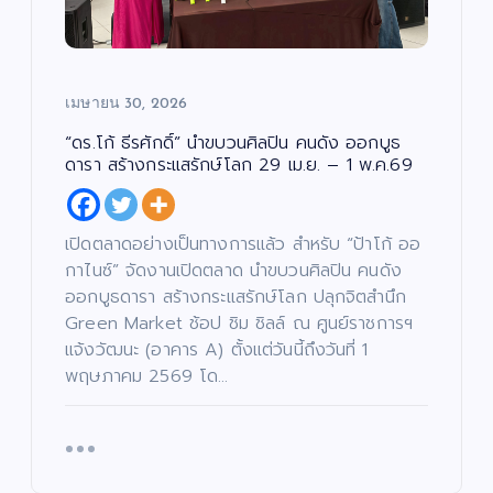
เมษายน 30, 2026
“ดร.โก้ ธีรศักดิ์” นำขบวนศิลปิน คนดัง ออกบูธ
ดารา สร้างกระแสรักษ์โลก 29 เม.ย. – 1 พ.ค.69
เปิดตลาดอย่างเป็นทางการแล้ว สำหรับ “ป้าโก้ ออ
กาไนซ์” จัดงานเปิดตลาด นำขบวนศิลปิน คนดัง
ออกบูธดารา สร้างกระแสรักษ์โลก ปลุกจิตสำนึก
Green Market ช้อป ชิม ชิลล์ ณ ศูนย์ราชการฯ
แจ้งวัฒนะ (อาคาร A) ตั้งแต่วันนี้ถึงวันที่ 1
พฤษภาคม 2569 โด…