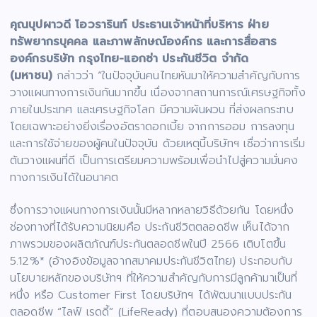
คุณบุปผาวดี โอวรารินท์ ประธานเจ้าหน้าที่บริหาร ฝ่าย
ทรัพยากรบุคคล และภาพลักษณ์องค์กร และการสื่อสาร
องค์กรบริษัท กรุงไทย-แอกซ่า ประกันชีวิต จำกัด
(มหาชน)
กล่าวว่า “ในปัจจุบันคนไทยหันมาให้ความสำคัญกับการ
วางแผนทางการเงินกันมากขึ้น เนื่องจากสถานการณ์เศรษฐกิจทั้ง
ภายในประเทศ และเศรษฐกิจโลก มีความผันผวน ที่ส่งผลกระทบ
โดยเฉพาะอย่างยิ่งเรื่องอัตราดอกเบี้ย จากการออม การลงทุน
และการใช้จ่ายของผู้คนในปัจจุบัน ด้วยเหตุนี้บริษัทฯ เชื่อว่าการเริ่ม
ต้นวางแผนที่ดี เป็นการเตรียมความพร้อมเพื่อนำไปสู่ความมั่นคง
ทางการเงินได้ในอนาคต
ซึ่งการวางแผนทางการเงินนั้นมีหลากหลายวิธีด้วยกัน โดยหนึ่ง
ช่องทางที่ได้รับความนิยมคือ ประกันชีวิตตลอดชีพ เห็นได้จาก
ภาพรวมของผลิตภัณฑ์ประกันตลอดชีพในปี 2566 เติบโตขึ้น
5.12%* (อ้างอิงข้อมูลจากสมาคมประกันชีวิตไทย) ประกอบกับ
นโยบายหลักของบริษัทฯ ที่ให้ความสำคัญกับการมีลูกค้ามาเป็นที่
หนึ่ง หรือ Customer First โดยบริษัทฯ ได้พัฒนาแบบประกัน
ตลอดชีพ “ไลฟ์ เรดดี้” (LifeReady) ที่ตอบสนองความต้องการ