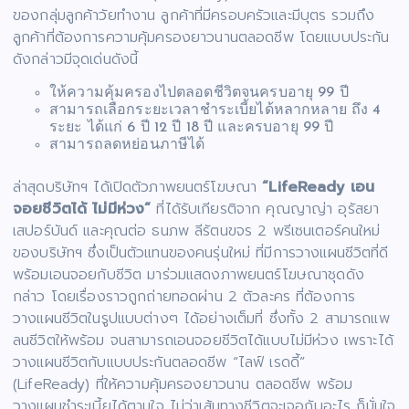
ของกลุ่มลูกค้าวัยทำงาน ลูกค้าที่มีครอบครัวและมีบุตร รวมถึง
ลูกค้าที่ต้องการความคุ้มครองยาวนานตลอดชีพ โดยแบบประกัน
ดังกล่าวมีจุดเด่นดังนี้
ให้ความคุ้มครองไปตลอดชีวิตจนครบอายุ 99 ปี
สามารถเลือกระยะเวลาชำระเบี้ยได้หลากหลาย ถึง 4
ระยะ ได้แก่ 6 ปี 12 ปี 18 ปี และครบอายุ 99 ปี
สามารถลดหย่อนภาษีได้
ล่าสุดบริษัทฯ ได้เปิดตัวภาพยนตร์โฆษณา
“LifeReady เอน
จอยชีวิตได้ ไม่มีห่วง”
ที่ได้รับเกียรติจาก คุณญาญ่า อุรัสยา
เสปอร์บันด์ และคุณต่อ ธนภพ ลีรัตนขจร 2 พรีเซนเตอร์คนใหม่
ของบริษัทฯ ซึ่งเป็นตัวแทนของคนรุ่นใหม่ ที่มีการวางแผนชีวิตที่ดี
พร้อมเอนจอยกับชีวิต มาร่วมแสดงภาพยนตร์โฆษณาชุดดัง
กล่าว โดยเรื่องราวถูกถ่ายทอดผ่าน 2 ตัวละคร ที่ต้องการ
วางแผนชีวิตในรูปแบบต่างๆ ได้อย่างเต็มที่ ซึ่งทั้ง 2 สามารถแพ
ลนชีวิตให้พร้อม จนสามารถเอนจอยชีวิตได้แบบไม่มีห่วง เพราะได้
วางแผนชีวิตกับแบบประกันตลอดชีพ “ไลฟ์ เรดดี้”
(LifeReady) ที่ให้ความคุ้มครองยาวนาน ตลอดชีพ พร้อม
วางแผนชำระเบี้ยได้ตามใจ ไม่ว่าเส้นทางชีวิตจะเจอกับอะไร ก็มั่นใจ