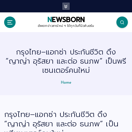
S
k
i
p
NEWSBORN
t
o
อัพเดทข่าวสารใหม่ ๆ ได้ทุกวันที่นิวส์บอร์น
c
o
n
t
กรุงไทย–แอกซ่า ประกันชีวิต ดึง
e
n
“ญาญ่า อุรัสยา และต่อ ธนภพ” เป็นพรี
t
เซนเตอร์คนใหม่
Home
กรุงไทย–แอกซ่า ประกันชีวิต ดึง
“ญาญ่า อุรัสยา และต่อ ธนภพ” เป็น