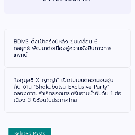
แ
น
ะ
BDMS ตั้งเป้าครึ่งปีหลัง ขับเคลื่อน 6
แ
น
กลยุทธ์ พัฒนาต่อเนื่องสู่ความยั่งยืนทางการ
ว
แพทย์
เ
รื่
อ
ง
‘โชกุบุสซึ X ญาญ่า” เปิดโมเมนต์ความอบอุ่น
กับ งาน “Shokubutsu Exclusive Party”
ฉลองความสำเร็จยอดขายครีมอาบน้ำอันดับ 1 ต่อ
เนื่อง 3 ปีซ้อนในประเทศไทย
Related Posts