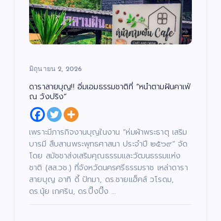
มิถุนายน 2, 2026
ดาราสายบุญ!! อิ่มเอมธรรมชาติที่ “หนำตามฝันคาเฟ่
ณ วังปริง”
เพราะมีภารกิจงานบุญในงาน “ห่มผ้าพระธาตุ เสริม
บารมี สืบสานพระพุทธศาสนา ประจำปี ๒๕๖๙” จัด
โดย สมัชชาส่งเสริมคุณธรรมและวัฒนธรรมแห่ง
ชาติ (สส.วช.) ที่จังหวัดนครศรีธรรมราช เหล่าดารา
สายบุญ อาทิ ดี้ ปัทมา, ดร.ชายแฮ็คส์ วโรดม,
ดร.นุ้ย เกศริน, ดร.ปิ๊งปิ๊ง …