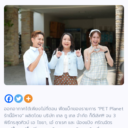
ออกอากาศได้เพียงไม่กี่ตอน ฟีดแบ็กของรายการ “PET Planet
รักนี้มีหาง” ผลิตโดย บริษัท เทล ทู เทล จำกัด ก็ดีเลิศ!!! จน 3
พิธีกรสุดคิวบ์ เอ ไชยา, เอ๋ ดาเรศ และ น้องแป้ง ศรัณฉัตร