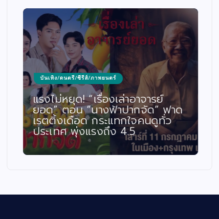
บันเทิง/ดนตรี/ซีรีส์/ภาพยนตร์
แรงไม่หยุด! “เรื่องเล่าอาจารย์
ยอด” ตอน “นางฟ้าปากจัด” ฟาด
เรตติ้งเดือด กระแทกใจคนดูทั่ว
ประเทศ พุ่งแรงถึง 4.5