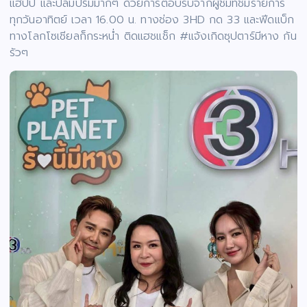
แฮปปี้ และปลื้มปริ่มมากๆ ด้วยการตอบรับจากผู้ชมที่ชมรายการ
ทุกวันอาทิตย์ เวลา 16.00 น. ทางช่อง 3HD กด 33 และฟีดแบ็ก
ทางโลกโซเชียลก็กระหน่ำ ติดแฮชแช็ก #แจ้งเกิดซุปตาร์มีหาง กัน
รัวๆ