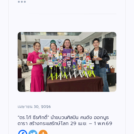
เมษายน 30, 2026
“ดร.โก้ ธีรศักดิ์” นำขบวนศิลปิน คนดัง ออกบูธ
ดารา สร้างกระแสรักษ์โลก 29 เม.ย. – 1 พ.ค.69