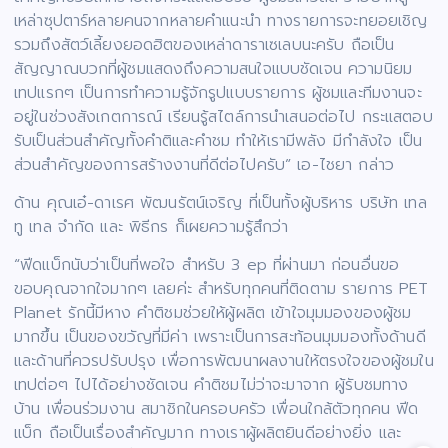
เหล่าซุปตาร์หลายคนจากหลายคำแนะนำ ทางรายการจะทยอยเชิญ
รวมถึงสัตว์เลี้ยงยอดฮิตของเหล่าดาราเซเลบนะครับ ถือเป็น
สัญญาณบวกที่ผู้ชมแสดงถึงความสนใจแบบชัดเจน ความนิยม
เทปแรกๆ เป็นการทำความรู้จักรูปแบบรายการ ผู้ชมและทีมงานจะ
อยู่ในช่วงสังเกตการณ์ เรียนรู้สไตล์การนำเสนอต่อไป กระแสตอบ
รับเป็นส่วนสำคัญทั้งคำติและคำชม ทำให้เรามีพลัง มีกำลังใจ เป็น
ส่วนสำคัญของการสร้างงานที่ดีต่อไปครับ” เอ-ไชยา กล่าว
ด้าน คุณเอ๋-ดาเรศ พัฒนรัตน์เจริญ ที่เป็นทั้งผู้บริหาร บริษัท เทล
ทู เทล จำกัด และ พิธีกร ก็เผยความรู้สึกว่า
“ฟีดแบ็กนับว่าเป็นที่พอใจ สำหรับ 3 ep ที่ผ่านมา ก่อนอื่นขอ
ขอบคุณจากใจมากๆ เลยค่ะ สำหรับทุกคนที่ติดตาม รายการ PET
Planet รักนี้มีหาง คำติชมช่วยให้ผู้ผลิต เข้าใจมุมมองของผู้ชม
มากขึ้น เป็นของขวัญที่มีค่า เพราะเป็นการสะท้อนมุมมองทั้งด้านดี
และด้านที่ควรปรับปรุง เพื่อการพัฒนาผลงานให้ตรงใจของผู้ชมใน
เทปต่อๆ ไปได้อย่างชัดเจน คำติชมไม่ว่าจะมาจาก ผู้รับชมทาง
บ้าน เพื่อนร่วมงาน สมาชิกในครอบครัว เพื่อนใกล้ตัวทุกคน ฟีด
แบ็ก ถือเป็นเรื่องสำคัญมาก ทางเราผู้ผลิตยินดีอย่างยิ่ง และ