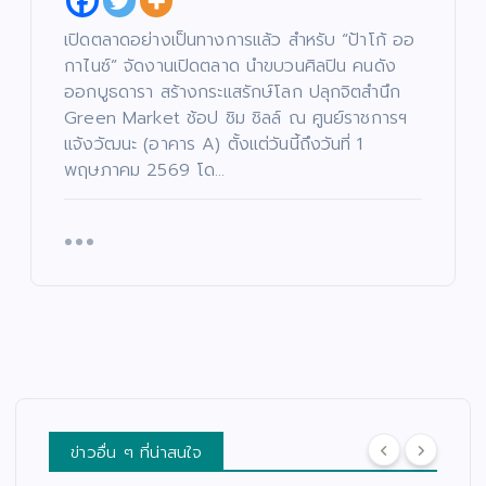
เปิดตลาดอย่างเป็นทางการแล้ว สำหรับ “ป้าโก้ ออ
กาไนซ์” จัดงานเปิดตลาด นำขบวนศิลปิน คนดัง
ออกบูธดารา สร้างกระแสรักษ์โลก ปลุกจิตสำนึก
Green Market ช้อป ชิม ชิลล์ ณ ศูนย์ราชการฯ
แจ้งวัฒนะ (อาคาร A) ตั้งแต่วันนี้ถึงวันที่ 1
พฤษภาคม 2569 โด…
ข่าวอื่น ๆ ที่น่าสนใจ