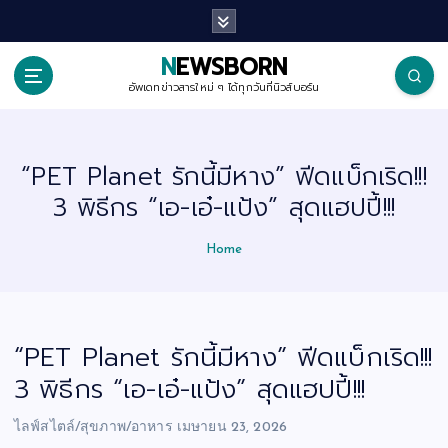
S
k
i
p
NEWSBORN
t
o
อัพเดทข่าวสารใหม่ ๆ ได้ทุกวันที่นิวส์บอร์น
c
o
n
t
“PET Planet รักนี้มีหาง” ฟีดแบ็กเริด!!!
e
n
3 พิธีกร “เอ-เอ๋-แป้ง” สุดแฮปปี้!!!
t
Home
“PET Planet รักนี้มีหาง” ฟีดแบ็กเริด!!!
3 พิธีกร “เอ-เอ๋-แป้ง” สุดแฮปปี้!!!
ไลฟ์สไตล์/สุขภาพ/อาหาร
เมษายน 23, 2026