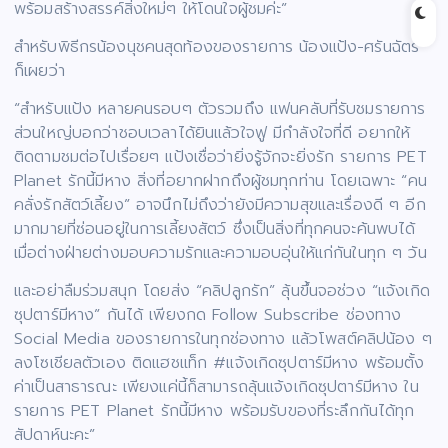
พร้อมสร้างสรรค์สิ่งใหม่ๆ ให้โดนใจผู้ชมค่ะ”
สำหรับพิธีกรน้องนุชคนสุดท้องของรายการ น้องแป้ง-ศรันฉัตร์
ก็เผยว่า
“สำหรับแป้ง หลายคนรอบๆ ตัวรวมถึง แฟนคลับที่รับชมรายการ
ส่วนใหญ่บอกว่าชอบเวลาได้ยินแล้วใจฟู มีกำลังใจที่ดี อยากให้
ติดตามชมต่อไปเรื่อยๆ แป้งเชื่อว่ายิ่งรู้จักจะยิ่งรัก รายการ PET
Planet รักนี้มีหาง สิ่งที่อยากฝากถึงผู้ชมทุกท่าน โดยเฉพาะ “คน
คลั่งรักสัตว์เลี้ยง” อาจนึกไม่ถึงว่ายังมีความสุขและเรื่องดี ๆ อีก
มากมายที่ซ่อนอยู่ในการเลี้ยงสัตว์ ซึ่งเป็นสิ่งที่ทุกคนจะค้นพบได้
เมื่อต่างฝ่ายต่างมอบความรักและความอบอุ่นให้แก่กันในทุก ๆ วัน
และอย่าลืมร่วมสนุก โดยส่ง “คลิปลูกรัก” ลุ้นขึ้นจอช่วง “แจ้งเกิด
ซุปตาร์มีหาง” กันได้ เพียงกด Follow Subscribe ช่องทาง
Social Media ของรายการในทุกช่องทาง แล้วโพสต์คลิปน้อง ๆ
ลงโซเชียลตัวเอง ติดแฮชแท็ก #แจ้งเกิดซุปตาร์มีหาง พร้อมตั้ง
ค่าเป็นสาธารณะ เพียงแค่นี้ก็สามารถลุ้นแจ้งเกิดซุปตาร์มีหาง ใน
รายการ PET Planet รักนี้มีหาง พร้อมรับของที่ระลึกกันได้ทุก
สัปดาห์นะคะ”