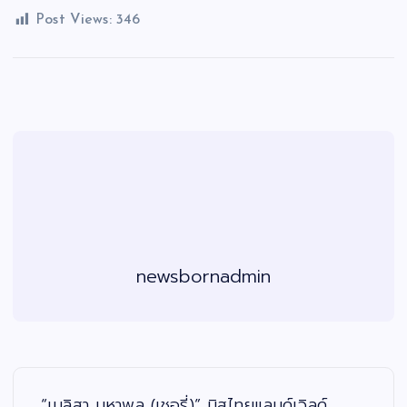
Post Views:
346
newsbornadmin
แ
น
ะ
“เมลิสา มหาพล (เชอรี่)” มิสไทยแลนด์เวิลด์