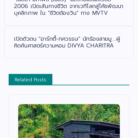
แ
น
2006 เปิดเส้นทางชีวิต จากเวทีโลกสู่โค้ชพัฒนา
ว
บุคลิกภาพ ใน “ชีวิตต้องวิน” ทาง MVTV
เ
รื่
อ
ง
เปิดตัวตน “อาร์ทตี้-ทศวรรษ” นักร้องสายมู….ผู้
คิดค้นศาสตร์ความหอม DIVYA CHARITRA
Related Posts