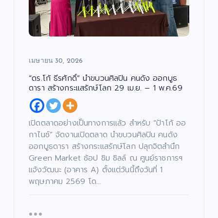
เมษายน 30, 2026
“ดร.โก้ ธีรศักดิ์” นำขบวนศิลปิน คนดัง ออกบูธ
ดารา สร้างกระแสรักษ์โลก 29 เม.ย. – 1 พ.ค.69
เปิดตลาดอย่างเป็นทางการแล้ว สำหรับ “ป้าโก้ ออ
กาไนซ์” จัดงานเปิดตลาด นำขบวนศิลปิน คนดัง
ออกบูธดารา สร้างกระแสรักษ์โลก ปลุกจิตสำนึก
Green Market ช้อป ชิม ชิลล์ ณ ศูนย์ราชการฯ
แจ้งวัฒนะ (อาคาร A) ตั้งแต่วันนี้ถึงวันที่ 1
พฤษภาคม 2569 โด…