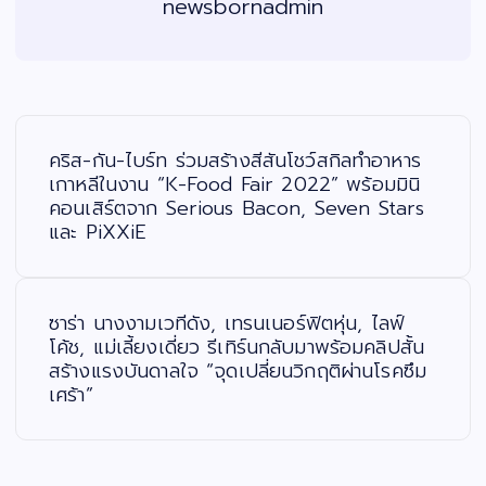
newsbornadmin
แ
น
ะ
คริส-กัน-ไบร์ท ร่วมสร้างสีสันโชว์สกิลทำอาหาร
แ
น
เกาหลีในงาน “K-Food Fair 2022” พร้อมมินิ
ว
คอนเสิร์ตจาก Serious Bacon, Seven Stars
เ
รื่
และ PiXXiE
อ
ง
ซาร่า นางงามเวทีดัง, เทรนเนอร์ฟิตหุ่น, ไลฟ์
โค้ช, แม่เลี้ยงเดี่ยว รีเทิร์นกลับมาพร้อมคลิปสั้น
สร้างแรงบันดาลใจ “จุดเปลี่ยนวิกฤติผ่านโรคซึม
เศร้า”