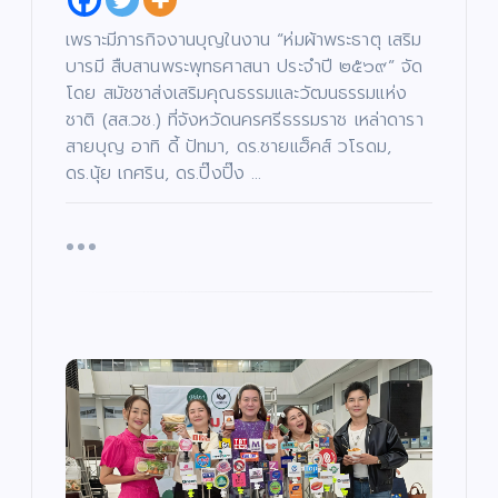
เพราะมีภารกิจงานบุญในงาน “ห่มผ้าพระธาตุ เสริม
บารมี สืบสานพระพุทธศาสนา ประจำปี ๒๕๖๙” จัด
โดย สมัชชาส่งเสริมคุณธรรมและวัฒนธรรมแห่ง
ชาติ (สส.วช.) ที่จังหวัดนครศรีธรรมราช เหล่าดารา
สายบุญ อาทิ ดี้ ปัทมา, ดร.ชายแฮ็คส์ วโรดม,
ดร.นุ้ย เกศริน, ดร.ปิ๊งปิ๊ง …