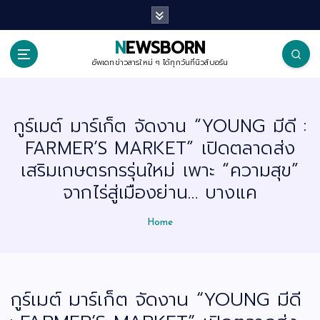
S
k
i
p
NEWSBORN
t
o
อัพเดทข่าวสารใหม่ ๆ ได้ทุกวันที่นิวส์บอร์น
c
o
n
t
กูร์เมต์ มาร์เก็ต จัดงาน “YOUNG มีดี :
e
n
FARMER’S MARKET” เปิดตลาดส่ง
t
เสริมเกษตรกรรุ่นใหม่ เพาะ “ความสุข”
จากไร่สู่เมืองย่าน… บางแค
Home
กูร์เมต์ มาร์เก็ต จัดงาน “YOUNG มีดี