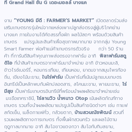
ที่ Grand Hall ชั้น G เดอะมอลล์ บางแค
งาน
“YOUNG มีดี : FARMER’S MARKET”
เปิดตลาดร่วมส่ง
เสริมเกษตรกรรุ่นใหม่จากแหล่งเพาะปลูกส่งตรงสู่ผู้บริโภคย่าน
บางแค ภายในงานได้คัดสรรทั้งผัก ผลไม้สดๆ พร้อมด้วยสินค้า
เกษตร แปรรูปและสินค้าเพื่อสุขภาพมากมาย จากกลุ่ม Young
Smart Farmer พ่อค้าแม่ค้าเกษตรกรตัวจริง กว่า 50 ร้าน
ค้า ที่การันตีสินค้าคุณภาพส่งตรงจากฟาร์ม อาทิ
พิลาฟาร์มสตู
ดิโอ
ที่นำสินค้าเกษตรจากฟาร์มมาจำหน่าย อาทิ ข้าวหอมมะลิ,
ข้าวไรซ์เบอร์รี่, หอมกระเทียม, เทียนหอม, ยาดมจากสมุนไพรท้อง
ถิ่น, เขียงไม้มะขาม,
ในไร่ฟาร์ม
เป็นฟาร์มที่เน้นปลูกแบบเกษตร
อินทรีย์เป็นหลักพบกับผักปลอดสาร, สโคนมะขาม, พายมะขาม,
ไร่
มีสุข
เป็นฟาร์มเกษตรอินทรีย์ที่พร้อมนำผลผลิตมาจำหน่ายเช่น
มะเขือเทศราชินี,
ไร่ลานวิว น้ำหนาว Otop
เน้นผลิตภัณฑ์ทาง
เกษตร รวมทั้งนำผลผลิตมาแปรรูปเป็นสินค้าชนิดต่างๆ เช่น กาแฟ
สกัดเย็น, เมล็ดกาแฟคั่ว, กล้วยตาก,
บ้านสวนณัชพัฒน์
สวนที่
รวมผลผลิตทางการเกษตร ทั้งพื้นผักสวนครัว และผลไม้ตาม
ฤดูกาลมากมาย อาทิ ส้มโอขาวแตงกวา ส้มโอทับทิบสยาม,