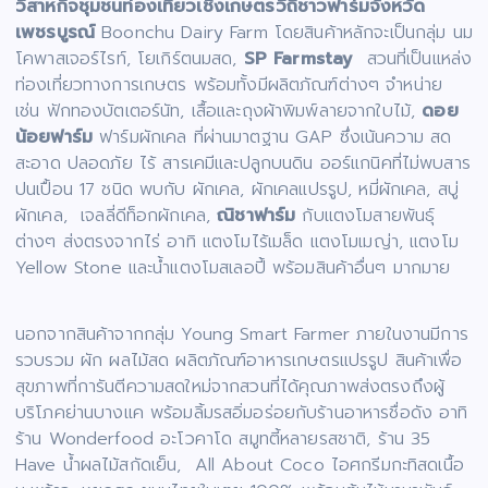
วิสาหกิจชุมชนท่องเที่ยวเชิงเกษตรวิถีชาวฟาร์มจังหวัด
เพชรบูรณ์
Boonchu Dairy Farm โดยสินค้าหลักจะเป็นกลุ่ม นม
โคพาสเจอร์ไรท์, โยเกิร์ตนมสด,
SP Farmstay
สวนที่เป็นแหล่ง
ท่องเที่ยวทางการเกษตร พร้อมทั้งมีผลิตภัณฑ์ต่างๆ จำหน่าย
เช่น ฟักทองบัตเตอร์นัท, เสื้อและถุงผ้าพิมพ์ลายจากใบไม้,
ดอย
น้อยฟาร์ม
ฟาร์มผักเคล ที่ผ่านมาตฐาน GAP ซึ่งเน้นความ สด
สะอาด ปลอดภัย ไร้ สารเคมีและปลูกบนดิน ออร์แกนิคที่ไม่พบสาร
ปนเปื้อน 17 ชนิด พบกับ ผักเคล, ผักเคลแปรรูป, หมี่ผักเคล, สบู่
ผักเคล, เจลลี่ดีท็อกผักเคล,
ณิชาฟาร์ม
กับแตงโมสายพันธุ์
ต่างๆ ส่งตรงจากไร่ อาทิ แตงโมไร้เมล็ด แตงโมเมญ่า, แตงโม
Yellow Stone และน้ำแตงโมสเลอปี้ พร้อมสินค้าอื่นๆ มากมาย
นอกจากสินค้าจากกลุ่ม Young Smart Farmer ภายในงานมีการ
รวบรวม ผัก ผลไม้สด ผลิตภัณฑ์อาหารเกษตรแปรรูป สินค้าเพื่อ
สุขภาพที่การันตีความสดใหม่จากสวนที่ได้คุณภาพส่งตรงถึงผู้
บริโภคย่านบางแค พร้อมลิ้มรสอิ่มอร่อยกับร้านอาหารชื่อดัง อาทิ
ร้าน Wonderfood อะโวคาโด สมูทตี้หลายรสชาติ, ร้าน 35
Have น้ำผลไม้สกัดเย็น, All About Coco ไอศกรีมกะทิสดเนื้อ