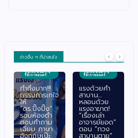
ข่าวอื่น ๆ ที่น่าสนใจ
บันเทิง/ดนตรี/ซี
บันเทิง/ดนตรี/ซี
รีส์/ภาพยนตร์
รีส์/ภาพยนตร์
ทำถึงมาก!!!
แรงด้วยคำ
กรรมการเทใจ
สาบาน…
ให้
หลอนด้วย
“ดร.ปิ๊งปิ๊ง”
แรงอาฆาต!
รอบห้องดำ
“เรื่องเล่า
ตอบคำถาม
อาจารย์ยอด”
เฉียบ ภาษา
ตอน “ทวง
อังกฤษเป๊ะ
สาบานตาย”