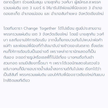
ตลาดอุ๊ยทา ช่วยสนับสนุน นายสุภคิน วงศ์ษา ผู้สมัครส.ส.พรรค
รวมแผ่นดิน เขต 3 เบอร์ 6 ให้มารับใช้พ่อแม่พี่น้องเขต 3 อำเภอ
ดอยสะเก็ด อำเภอแม่ออน และ อำเภอสันกำแพง จังหวัดเชียงใหม่
โดยทีมดารา Change Together ได้ไปเยือน ศูนย์ประสานงาน
พรรครวมแผ่นดิน เขต 3 จังหวัดเชียงใหม่ โดยมี นายสุภคิน วงศ์
ษา และทีมงานให้การต้อนรับ จากนั้นก็ยกขบวนกันไปพบปะพ่อค้า
แม่ค้า และพ่อแม่พี่น้องที่กำลังมาจับจ่ายข้าวของในตลาด ซึ่งแต่ละ
คนก็ให้การต้อนรับเป็นอย่างดี เพราะเหล่าดารานักแสดงก็เป็น
กันเอง จะขอถ่ายรูปหรือเซลฟี่ก็ไม่มีเกี่ยง บางคนถึงกับเข้า
สวมกอด แถมมีเสียงกรี๊ดเบา ๆ เพราะได้เจอนักแสดงในดวงใจ
แต่บางคนก็มีมาแอบราดน้ำเล่นน้ำสงกรานต์กันไปเลย เรียกได้ว่า
เป็นสีสันที่ พรรครวมแผ่นดิน มอบให้กับพี่น้องชาวเชียงใหม่กันแบบ
ใกล้ชิดเลยทีเดียว