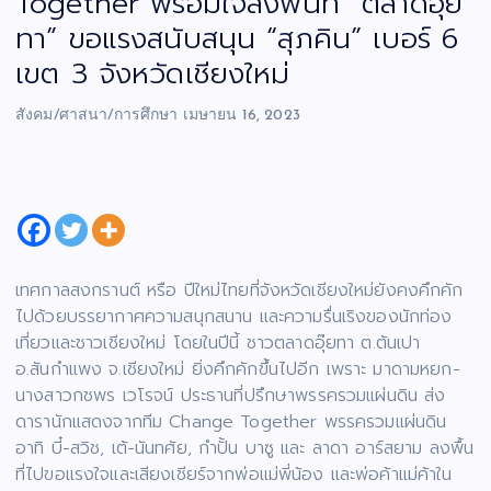
Together พร้อมใจลงพื้นที่ “ตลาดอุ๊ย
ทา” ขอแรงสนับสนุน “สุภคิน” เบอร์ 6
เขต 3 จังหวัดเชียงใหม่
สังคม/ศาสนา/การศึกษา
เมษายน 16, 2023
เทศกาลสงกรานต์ หรือ ปีใหม่ไทยที่จังหวัดเชียงใหม่ยังคงคึกคัก
ไปด้วยบรรยากาศความสนุกสนาน และความรื่นเริงของนักท่อง
เที่ยวและชาวเชียงใหม่ โดยในปีนี้ ชาวตลาดอุ๊ยทา ต.ต้นเปา
อ.สันกำแพง จ.เชียงใหม่ ยิ่งคึกคักขึ้นไปอีก เพราะ มาดามหยก-
นางสาวกชพร เวโรจน์ ประธานที่ปรึกษาพรรครวมแผ่นดิน ส่ง
ดารานักแสดงจากทีม Change Together พรรครวมแผ่นดิน
อาทิ บี๋-สวิช, เต้-นันทศัย, กำปั้น บาซู และ ลาดา อาร์สยาม ลงพื้น
ที่ไปขอแรงใจและเสียงเชียร์จากพ่อแม่พี่น้อง และพ่อค้าแม่ค้าใน