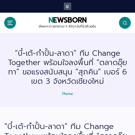
S
k
i
p
NEWSBORN
t
o
อัพเดทข่าวสารใหม่ ๆ ได้ทุกวันที่นิวส์บอร์น
c
o
n
t
“บี๋-เต้-กำปั้น-ลาดา” ทีม Change
e
n
Together พร้อมใจลงพื้นที่ “ตลาดอุ๊ย
t
ทา” ขอแรงสนับสนุน “สุภคิน” เบอร์ 6
เขต 3 จังหวัดเชียงใหม่
Home
“บี๋-เต้-กำปั้น-ลาดา” ทีม Change