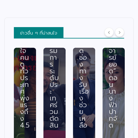
รต
มา
ปร
แร
ติ้ง
รถ
ะ
กใ
เดื
พร้
สบ
น
อด
อม
ภัย
“เรื่
กร
ค
พร้
อง
ข่าวอื่น ๆ ที่น่าสนใจ
ะแ
ณะ
อม
เล่า
ทก
กร
เปิ
อา
ใจ
รม
ด
จา
คน
กา
ช่อ
รย์
ดู
ร
ง
ยอ
ทั่ว
ระ
ทา
ด”
ปร
ดับ
ง
ตอ
ะเท
ปร
รับ
น
ศ
ะ
เรื่อ
นา
พุ่ง
เท
ง
ง
แร
ศร่
ช่ว
ฟ้า
งถึ
วม
ย
ปา
ง
ตัด
เห
กจั
4.5
สิน
ลือ
ด