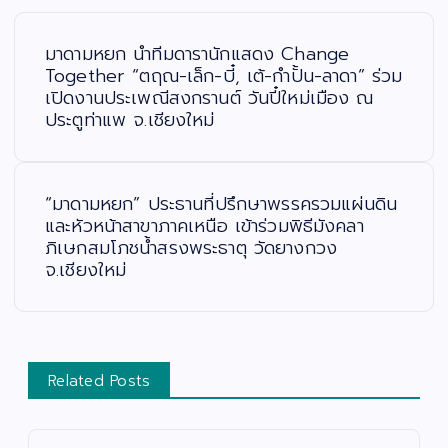
แ
น
ะ
มาดามหยก นำทีมดารานักแสดง Change
แ
น
Together “ตฤณ-เล็ก-บี๋, เต้-กำปั้น-ลาดา” ร่วม
ว
เปิดงานประเพณีสงกรานต์ วันปี๋ใหม่เมือง ณ
เ
รื่
ประตูท่าแพ จ.เชียงใหม่
อ
ง
“มาดามหยก” ประธานที่ปรึกษาพรรครวมแผ่นดิน
และหัวหน้าสาขาภาคเหนือ เข้าร่วมพิธีมังคลา
ภิเษกสมโภชน้ำสรงพระธาตุ วัดยางกวง
จ.เชียงใหม่
Related Posts