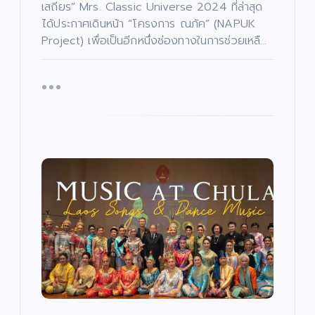
/
เสถียร” Mrs. Classic Universe 2024 ที่ล่าสุด
น
ก
ต
า
ได้ประกาศเดินหน้า “โครงการ ณภัค” (NAPUK
ร์
ร
ศึ
Project) เพื่อเป็นอีกหนึ่งช่องทางในการช่วยเหลื…
ก
“บ
ษ
า
อย
เจ
“ฮั
บั
น
เ
ตนิ
นนี่
ทิ
ง
พัท
–
บั
/
น
ด
เ
ธ์”
ณ
น
ทิ
ต
ง
เปิ
ภัค
รี
/
/
ด
ดม่
”
ซี
น
รี
ต
ส์
าน
เปิ
รี
/
/
ภ
เฟ้
ด
ซี
า
รี
พ
ส์
น
โค
ย
/
น
ภ
หา
รง
ต
า
ร์
พ
ดา
กา
ย
น
ว
ร
เปิ
ต
ร์
ดว
“ณ
ดใ
แร
ง
ภัค
จ
ง
ให
”
“โอ
ไม่
ม่!
(N
ปอ