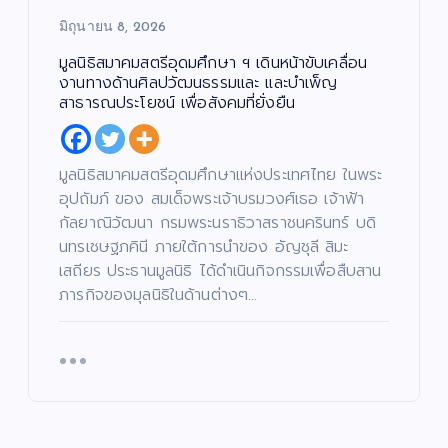
หยุ
ซี
AP
มิต
มิถุนายน 8, 2026
ด!
รีส์
UK
รชั
“เรื่
ฟอ
Pr
ย”
มูลนิธิสมาคมสตรีอุดมศึกษา ฯ เดินหน้าขับเคลื่อน
อง
ร์ม
oj
นา
งานทางด้านศิลปวัฒนธรรมและ และบำเพ็ญ
เล่า
ยัก
ec
ง
สาธารณประโยชน์ เพื่อสังคมที่ยั่งยืน
อา
ษ์
t)
เอ
จา
“โจ
เดิ
กน้
รย์
งแ
น
อง
มูลนิธิสมาคมสตรีอุดมศึกษาแห่งประเทศไทย ในพระ
ยอ
ดง
หน้
ให
อุปถัมภ์ ของ สมเด็จพระเจ้าบรมวงศ์เธอ เจ้าฟ้า
ด”
”
า
ม่
กัลยาณิวัฒนา กรมพระนราธิวาสราชนครินทร์ บดิ
ตอ
ค้น
ช่ว
ปร
นทรเชษฐภคินี ภายใต้การนำของ อัญชุลี สิมะ
น
หา
ย
ะ
เสถียร ประธานมูลนิธิ ได้ดำเนินกิจกรรมเพื่อสืบสาน
“น
นัก
เห
เดิ
ภารกิจของมุลนิธิในด้านต่างๆ…
า
าง
แส
ลือ
ม
ฟ้า
ดง
ผู้
สน
ปา
มา
ยา
าม
กจั
ก
กไ
จริ
ด”
คว
ร้
ง
ฟา
าม
แล
ครั้
ดเ
สา
ะผู้
ง