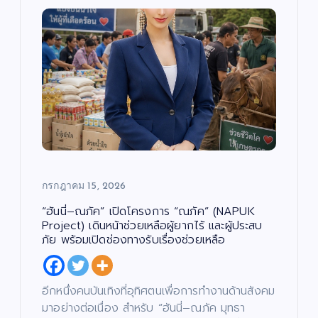
กรกฎาคม 15, 2026
บั
น
เ
“ฮันนี่–ณภัค” เปิดโครงการ “ณภัค” (NAPUK
ทิ
ง
Project) เดินหน้าช่วยเหลือผู้ยากไร้ และผู้ประสบ
/
ด
ภัย พร้อมเปิดช่องทางรับเรื่องช่วยเหลือ
น
ต
สั
รี
ง
/
ค
ซี
ม
รี
/
ส์
ศ
อีกหนึ่งคนบันเทิงที่อุทิศตนเพื่อการทำงานด้านสังคม
/
า
ภ
ส
า
มาอย่างต่อเนื่อง สำหรับ “ฮันนี่–ณภัค มุทธา
น
พ
า
ย