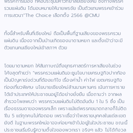
พรรคการเมือง ที่หอประชุมมหาวิทยาลัยเชียงใหม่ ซึ่งทางพรรค
รวมแผ่นดิน ได้มอบหมายให้นายพรชัย เป็นตัวแทนพรรคเข้าร่วม
การเสวนา“The Choice เลือกตั้ง 2566 @CMU
ทั้งนี้สำหรับพื้นที่เชียงใหม่ ถือเป็นพื้นที่ฐานเสียงของพรรครวม
แผ่นดิน เนื่องจากเป็นบ้านเกิดของมาดามหยก และตั้งเป้าว่าจะมี
ตัวแทนคนเชียงใหม่เข้าสภาฯ ด้วย
โดยมาดามหยก ให้สัมภาษณ์ถึงยุทธศาสตร์การหาเสียงในช่วง
โค้งสุดท้ายว่า “พรรครวมแผ่นดินจะชูนโยบายเศรษฐกิจปากท้อง
เป็นปัญหาเร่งด่วนที่ต้องแก้ไข เรื่องค่าน้ำ ค่าไฟ เขตเศรษฐกิจ
ท่องเที่ยวพิเศษ นโยบายเชียงใหม่ล้านนามหานคร เน้นการหาราย
ได้เข้าประเทศให้ประชาชนอยู่ได้อย่างยั่งยืน เมื่อถามว่า จากผล
สำรวจโพลพบว่า พรรครวมแผ่นดินไม่ติดอันดับ 1 ใน 5 ซึ่ง เป็น
เรื่องธรรมดาของพรรคเล็ก เพราะแม้แต่พรรคขนาดกลางก็ไม่ติด
1ใน 5 แต่ทุกคนไม่ท้อถอย เพราะเชื่อว่าโพลรายบุคคลในแต่ละเขต
ยังดี ในฐานะพรรคใหม่อาจจะค่อยๆเข้าไปอยู่ในใจประชาชน ขณะนี้
ประชาชนเริ่มรับรู้ความตั้งใจของพวกเรา จริงๆ แล้ว ไม่ได้กังวล