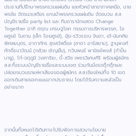
ประธานที่ปรึกษาพรรครวมแผ่นดิน และหัวหน้าสาขาภาคเหนือ, นาย
พรชัย จิตรนวเสถียร แกนนำพรรครวมแผ่นดิน จัดขบวน ส.ส.
บัญชีรายชื่อ party list และ ทีมดารานักแสดง Change
Together อาทิ ตฤณ เศรษฐโชค กรรมการบริหารพรรค, ไอ
ยศูรย์ ไมดาน (เล็ก ไอยศูรย์), อุ้ย-รวิวรรณ จินดา, เต้-นันทศัย
พิศลยบุตร, อาภาภัทร สุขสวัสดิ์ชล (ลาดา อาร์สยาม), ฐานุพงศ์
ศักดิ์ธนาวัฒน์ (กล้วย เชิญยิ้ม), กวินพนธ์ พานิชย์พงส์ (กำปั้น
บาซู), โก๋-จตุภูมิ วงศาริยะ, บี๋-สวิช เพชรวิเศษศิริ พร้อมผู้สมัคร
ส.ส.ทั้งระบบบัญชีรายชื่อและระบบเขต ร่วมกันนั่งรถตุ๊กตุ๊กและ
ปล่อยขบวนรถแห่หาเสียงของผู้สมัคร ส.ส.เชียงใหม่ทั้ง 10 เขต
ออกเดินสายขอคะแนนจากประชาชน โดยได้รับความสนใจเป็น
อย่างมาก
จากนั้นทั้งหมดได้เดินทางไปรับฟังการเสวนานโยบาย