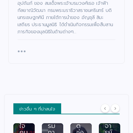
ยอ
ดง
หน้
ให
อุปถัมภ์ ของ สมเด็จพระเจ้าบรมวงศ์เธอ เจ้าฟ้า
ด”
”
า
ม่
กัลยาณิวัฒนา กรมพระนราธิวาสราชนครินทร์ บดิ
ตอ
ค้น
ช่ว
ปร
นทรเชษฐภคินี ภายใต้การนำของ อัญชุลี สิมะ
น
หา
ย
ะ
เสถียร ประธานมูลนิธิ ได้ดำเนินกิจกรรมเพื่อสืบสาน
“น
นัก
เห
เดิ
ภารกิจของมุลนิธิในด้านต่างๆ…
า
าง
แส
ลือ
ม
ฟ้า
ดง
ผู้
สน
ปา
มา
ยา
าม
กจั
ก
กไ
จริ
ด”
คว
ร้
ง
ฟา
าม
แล
ครั้
ดเ
สา
ะผู้
ง
รต
มา
ปร
แร
ติ้ง
รถ
ะ
กใ
เดื
พร้
สบ
น
อด
อม
ภัย
“เรื่
กร
ค
พร้
อง
ข่าวอื่น ๆ ที่น่าสนใจ
ะแ
ณะ
อม
เล่า
ทก
กร
เปิ
อา
ใจ
รม
ด
จา
คน
กา
ช่อ
รย์