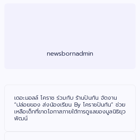
newsbornadmin
แ
น
ะ
เดอะมอลล์ โคราช ร่วมกับ ร้านปันกัน จัดงาน
แ
น
“ปล่อยของ ส่งน้องเรียน By โคราชปันกัน” ช่วย
ว
เหลือเด็กที่ขาดโอกาสภายใต้การดูแลของมูลนิธิยุว
เ
รื่
พัฒน์
อ
ง