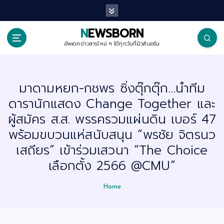
S
k
i
p
NEWSBORN
t
o
อัพเดทข่าวสารใหม่ ๆ ได้ทุกวันที่นิวส์บอร์น
c
o
n
t
มาดามหยก-กชพร ซิ่งตุ๊กตุ๊ก…นำทีม
e
n
ดารานักแสดง Change Together และ
t
ผู้สมัคร ส.ส. พรรครวมแผ่นดิน เบอร์ 47
พร้อมขบวนแห่สนับสนุน “พรชัย จิตรนว
เสถียร” เข้าร่วมเสวนา “The Choice
เลือกตั้ง 2566 @CMU”
Home