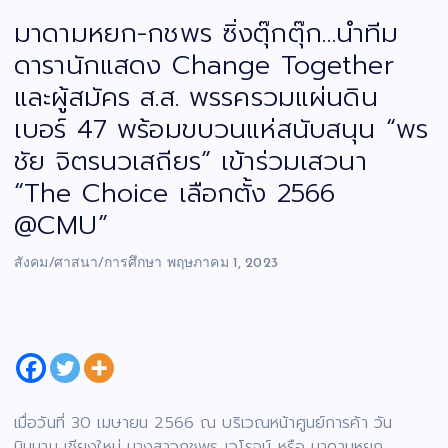
มาดามหยก-กชพร ซิ่งตุ๊กตุ๊ก…นำทีม
ดารานักแสดง Change Together
และผู้สมัคร ส.ส. พรรครวมแผ่นดิน
เบอร์ 47 พร้อมขบวนแห่สนับสนุน “พร
ชัย จิตรนวเสถียร” เข้าร่วมเสวนา
“The Choice เลือกตั้ง 2566
@CMU”
สังคม/ศาสนา/การศึกษา
พฤษภาคม 1, 2023
เมื่อวันที่ 30 เมษายน 2566 ณ บริเวณหน้าศูนย์การค้า วัน
นิมมาน เชียงใหม่ นางสาวกชพร เวโรจน์ หรือ มาดามหยก