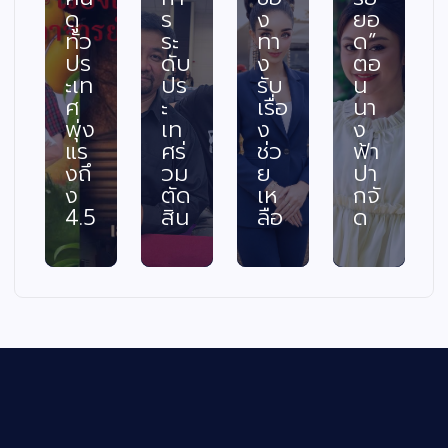
ดู
ร
ง
ยอ
ทั่ว
ระ
ทา
ด”
ปร
ดับ
ง
ตอ
ะเท
ปร
รับ
น
ศ
ะ
เรื่อ
นา
พุ่ง
เท
ง
ง
แร
ศร่
ช่ว
ฟ้า
งถึ
วม
ย
ปา
ง
ตัด
เห
กจั
4.5
สิน
ลือ
ด