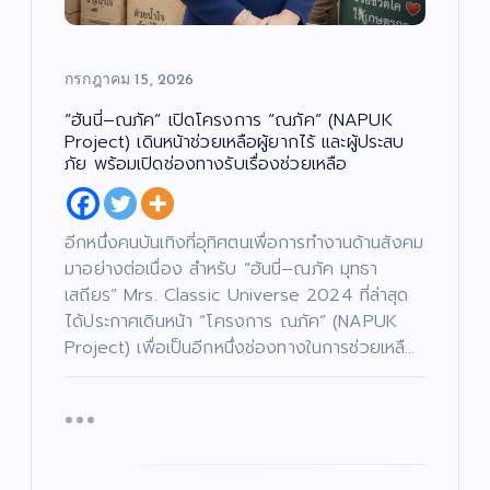
กรกฎาคม 15, 2026
บั
น
เ
“ฮันนี่–ณภัค” เปิดโครงการ “ณภัค” (NAPUK
ทิ
ง
Project) เดินหน้าช่วยเหลือผู้ยากไร้ และผู้ประสบ
/
ด
ภัย พร้อมเปิดช่องทางรับเรื่องช่วยเหลือ
น
ต
สั
รี
ง
/
ค
ซี
ม
รี
/
ส์
ศ
อีกหนึ่งคนบันเทิงที่อุทิศตนเพื่อการทำงานด้านสังคม
/
า
ภ
ส
า
มาอย่างต่อเนื่อง สำหรับ “ฮันนี่–ณภัค มุทธา
น
พ
า
ย
/
เสถียร” Mrs. Classic Universe 2024 ที่ล่าสุด
น
ก
ต
า
ได้ประกาศเดินหน้า “โครงการ ณภัค” (NAPUK
ร์
ร
ศึ
Project) เพื่อเป็นอีกหนึ่งช่องทางในการช่วยเหลื…
ก
“บ
ษ
า
อย
เจ
“ฮั
บั
น
เ
ตนิ
นนี่
ทิ
ง
พัท
–
บั
/
น
ด
เ
ธ์”
ณ
น
ทิ
ต
ง