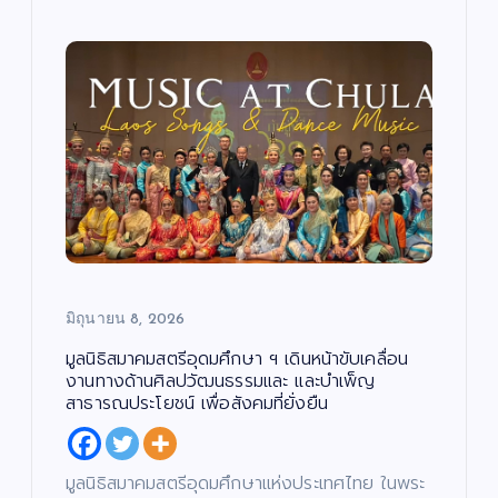
เปิ
ภัค
รี
/
/
ด
ดม่
”
ซี
น
รี
ต
ส์
าน
เปิ
รี
/
/
ภ
เฟ้
ด
ซี
า
รี
พ
ส์
น
โค
ย
/
น
ภ
หา
รง
ต
า
ร์
พ
ดา
กา
ย
น
ว
ร
เปิ
ต
ร์
ดว
“ณ
ดใ
แร
ง
ภัค
จ
ง
ให
”
“โอ
ไม่
ม่!
(N
ปอ
หยุ
ซี
AP
มิต
มิถุนายน 8, 2026
ด!
รีส์
UK
รชั
“เรื่
ฟอ
Pr
ย”
มูลนิธิสมาคมสตรีอุดมศึกษา ฯ เดินหน้าขับเคลื่อน
อง
ร์ม
oj
นา
งานทางด้านศิลปวัฒนธรรมและ และบำเพ็ญ
เล่า
ยัก
ec
ง
สาธารณประโยชน์ เพื่อสังคมที่ยั่งยืน
อา
ษ์
t)
เอ
จา
“โจ
เดิ
กน้
รย์
งแ
น
อง
มูลนิธิสมาคมสตรีอุดมศึกษาแห่งประเทศไทย ในพระ