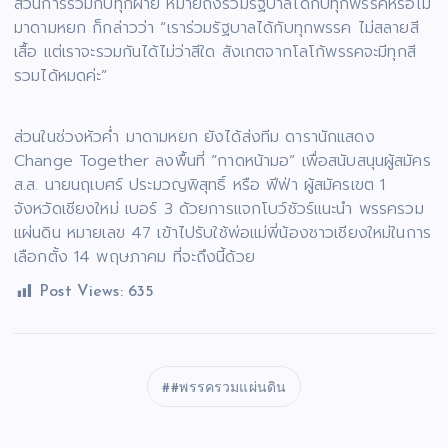
ส่วนการร่วมกับทุกฝ่าย หมายถึงร่วมรัฐบาลได้กับทุกพรรคหรือไม่
มาดามหยก ก็กล่าวว่า “เราร่วมรัฐบาลได้กับทุกพรรค ไม่สลายสี
เสื้อ แต่เราจะรวมกันได้ไม่ว่าสีใด สังเกตจากโลโก้พรรคจะมีทุกสี
รวมได้หมดค่ะ”
ส่วนในช่วงหัวค่ำ มาดามหยก ยังได้ส่งทีม ดารานักแสดง
Change Together ลงพื้นที่ “กาดหน้ามอ” เพื่อสนับสนุนผู้สมัคร
ส.ส. นายนฤเบศร์ ประมวญพิสุทธิ์ หรือ ฟีฟ่า ผู้สมัครเขต 1
จังหวัดเชียงใหม่ เบอร์ 3 ด้วยการแจกโบว์ชัวร์แนะนำ พรรครวม
แผ่นดิน หมายเลข 47 เข้าไปรับใช้พ่อแม่พี่น้องชาวเชียงใหม่ในการ
เลือกตั้ง 14 พฤษภาคม ที่จะถึงนี้ด้วย
Post Views:
635
#พรรครวมแผ่นดิน