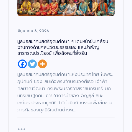
ดว
“ณ
ดใ
แร
ง
ภัค
จ
ง
ให
”
“โอ
ไม่
ม่!
(N
ปอ
หยุ
ซี
AP
มิต
มิถุนายน 8, 2026
ด!
รีส์
UK
รชั
“เรื่
ฟอ
Pr
ย”
มูลนิธิสมาคมสตรีอุดมศึกษา ฯ เดินหน้าขับเคลื่อน
อง
ร์ม
oj
นา
งานทางด้านศิลปวัฒนธรรมและ และบำเพ็ญ
เล่า
ยัก
ec
ง
สาธารณประโยชน์ เพื่อสังคมที่ยั่งยืน
อา
ษ์
t)
เอ
จา
“โจ
เดิ
กน้
รย์
งแ
น
อง
มูลนิธิสมาคมสตรีอุดมศึกษาแห่งประเทศไทย ในพระ
ยอ
ดง
หน้
ให
อุปถัมภ์ ของ สมเด็จพระเจ้าบรมวงศ์เธอ เจ้าฟ้า
ด”
”
า
ม่
กัลยาณิวัฒนา กรมพระนราธิวาสราชนครินทร์ บดิ
ตอ
ค้น
ช่ว
ปร
นทรเชษฐภคินี ภายใต้การนำของ อัญชุลี สิมะ
น
หา
ย
ะ
เสถียร ประธานมูลนิธิ ได้ดำเนินกิจกรรมเพื่อสืบสาน
“น
นัก
เห
เดิ
ภารกิจของมุลนิธิในด้านต่างๆ…
า
าง
แส
ลือ
ม
ฟ้า
ดง
ผู้
สน
ปา
มา
ยา
าม
กจั
ก
กไ
จริ