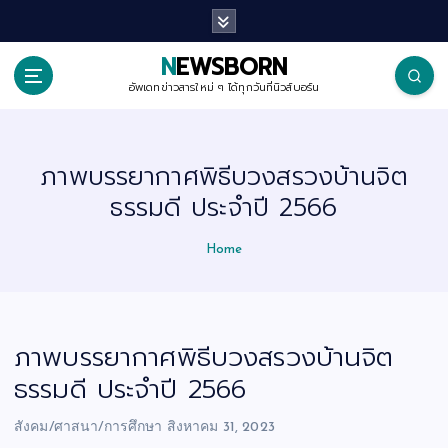
S
k
i
p
NEWSBORN
t
o
อัพเดทข่าวสารใหม่ ๆ ได้ทุกวันที่นิวส์บอร์น
c
o
n
t
ภาพบรรยากาศพิธีบวงสรวงบ้านจิต
e
n
ธรรมดี ประจำปี 2566
t
Home
ภาพบรรยากาศพิธีบวงสรวงบ้านจิต
ธรรมดี ประจำปี 2566
สังคม/ศาสนา/การศึกษา
สิงหาคม 31, 2023