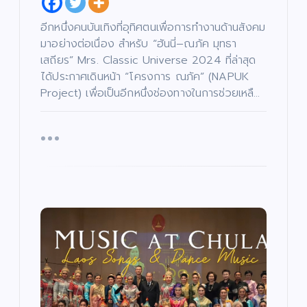
ค
ซี
ม
รี
/
ส์
ศ
อีกหนึ่งคนบันเทิงที่อุทิศตนเพื่อการทำงานด้านสังคม
/
า
ภ
ส
า
มาอย่างต่อเนื่อง สำหรับ “ฮันนี่–ณภัค มุทธา
น
พ
า
ย
/
เสถียร” Mrs. Classic Universe 2024 ที่ล่าสุด
น
ก
ต
า
ได้ประกาศเดินหน้า “โครงการ ณภัค” (NAPUK
ร์
ร
ศึ
Project) เพื่อเป็นอีกหนึ่งช่องทางในการช่วยเหลื…
ก
“บ
ษ
า
อย
เจ
“ฮั
บั
น
เ
ตนิ
นนี่
ทิ
ง
พัท
–
บั
/
น
ด
เ
ธ์”
ณ
น
ทิ
ต
ง
เปิ
ภัค
รี
/
/
ด
ดม่
”
ซี
น
รี
ต
ส์
าน
เปิ
รี
/
/
ภ
เฟ้
ด
ซี
า
รี
พ
ส์
น
โค
ย
/
น
ภ
หา
รง
ต
า
ร์
พ
ดา
กา
ย
น
ว
ร
เปิ
ต
ร์