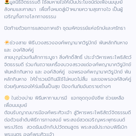
มูลนิธิจิตธรรมดี ใช้ลมหายใจให้เป็นประโยชน์ต่อเพื่อนมนุษย์
สังคมและศาสนา เพื่อทั้งหมดสู่เป้าหมายความสุขทางใจ เป็นผู้
เจริญทั้งทางโลกทางธรรม
ปิดท้ายด้วยการแสดงภาคเช้า ชุดมหัศจรรย์แห่งรักษ์และศรัทธา
ช่วงสาย พิธีบวงสรวงองค์พญานาควิรูปักข์ พันหลักกินหาง
และ องค์สิงห์คู่
สายบุญร่วมกันสักการะบูชา สิ่งศักดิ์สิทธิ์ ประจำวิหารพระโพธิสัตว์
จิตธรรมดี ร่วมกันถวายเครื่องบวงสรวงแด่องค์พญานาควิรูปักข์
พันหลักกินหาง และ องค์สิงห์คู่ ขอพรองค์พญานาควิรูปักข์ พัน
หลักกินหาง ให้ร่ำรวยมีกินมีใช้ไม่หมดไม่สิ้น และขอพรองค์สิงห์คู่
ช่วยคุ้มครองให้ร่มเย็นเป็นสุข ป้องกันภัยอันตรายต่างๆ
ในช่วงบ่าย พิธีมหาทานบารมี แจกชุดถุงยังชีพ ช่วยเหลือ
เพื่อนมนุษย์
ต้อนรับญาณบารมีองค์พระศิวะเจ้า สู่วิหารพระโพธิสัตว์จิตธรรมดี
ต่อด้วยลำดับพิธีการทางสงฆ์ พระสงฆ์สวดเจริญพระพุทธมนต์
พระปริตร สวดธัมมจักกัปปวัตตนสูตร พระสงฆ์ประกอบพิธีเบิก
พระเนตร องค์พระศิวะเจ้า