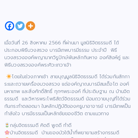
เมื่อวันที่ 26 สิงหาคม 2566 ที่ผ่านมา มูลนิธิจิตธรรมดี ได้
ประกอบพิธีบวงสรวง บารมีเทพบารมีธรรม ประจำปี พิธี
บวงสรวงองค์พญานาควิรูปักษ์พันหลักกินหาง องค์สิงห์คู่ และ
พิธีบวงสรวงองค์พระศิวะเทวาเจ้า
โดยในช่วงภาคเช้า สายบุญมูลนิธิจิตธรรมดี ได้ร่วมกันสักกา
ระและถวายเครื่องบวงสรวง แด่องค์ญาณบารมีสมเด็จโต องค์
มหาเทพ และสิ่งศักดิ์สิทธิ์ ทุกๆพระองค์ ที่ประดิษฐาน ณ บ้านจิต
ธรรมดี และวิหารพระโพธิสัตว์จิตธรรมดี น้อมถวายบุญที่ได้ร่วม
กันกระทำตลอดมา ในหลักปฏิบัติของครูบาอาจารย์ บารมีเทพเป็น
กำลังใจ บารมีธรรมเป็นหลักชัยของชีวิต ตามแนวทาง
กลุ่มจิตธรรมดี คิดดี พูดดี ทำดี
บ้านจิตธรรมดี บ้านของบัวใต้น้ำที่พยายามสร้างกรรมดี