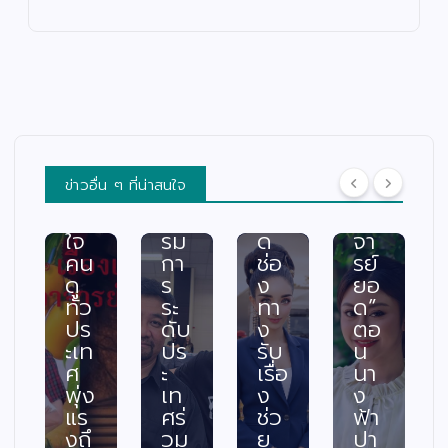
ด”
คว
ร้
ง
ฟา
าม
แล
ครั้
ดเ
สา
ะผู้
ง
รต
มา
ปร
แร
ติ้ง
รถ
ะ
กใ
เดื
พร้
สบ
น
อด
อม
ภัย
“เรื่
กร
ค
พร้
อง
ข่าวอื่น ๆ ที่น่าสนใจ
ะแ
ณะ
อม
เล่า
ทก
กร
เปิ
อา
ใจ
รม
ด
จา
คน
กา
ช่อ
รย์
ดู
ร
ง
ยอ
ทั่ว
ระ
ทา
ด”
ปร
ดับ
ง
ตอ
ะเท
ปร
รับ
น
ศ
ะ
เรื่อ
นา
พุ่ง
เท
ง
ง
แร
ศร่
ช่ว
ฟ้า
งถึ
วม
ย
ปา