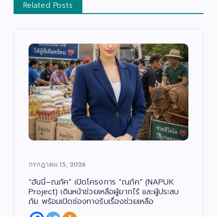
Related Posts
กรกฎาคม 15, 2026
บั
น
เ
“ฮันนี่–ณภัค” เปิดโครงการ “ณภัค” (NAPUK
ทิ
ง
Project) เดินหน้าช่วยเหลือผู้ยากไร้ และผู้ประสบ
/
ด
ภัย พร้อมเปิดช่องทางรับเรื่องช่วยเหลือ
น
ต
สั
รี
ง
/