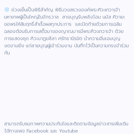
ช่วงเย็นเป็นพิธีสำคัญ พิธีบวงสรวงองค์พระศิวะเทวาเจ้า
มหาเทพผู้เป็นใหญ่ในจักรวาล สายบุญรับพลังโอม นมัส ศิวายะ
ขอพรให้สัมฤทธิ์สำเร็จผลทุกประการ และปิดท้ายด้วยการเฉลิม
ฉลองต้อนรับการเสด็จมาของญาณบารมีพระศิวะเทวาเจ้า ด้วย
การแสดงชุด ศิวะนาฏยลีลา ศรัทธานิรมิต นำความอิ่มเอมบุญ
งดงามยิ่ง แก่สายบุญผู้เข้าร่วมงาน บันทึกไว้เป็นความทรงจำร่วม
กัน
สามารถรับชมภาพความประทับใจและติดตามข้อมูลข่าวสารเพิ่มเติม
ได้ทางเพจ Facebook และ Youtube