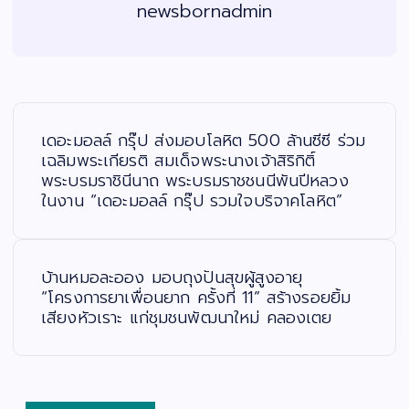
newsbornadmin
แ
น
ะ
เดอะมอลล์ กรุ๊ป ส่งมอบโลหิต 500 ล้านซีซี ร่วม
แ
น
เฉลิมพระเกียรติ สมเด็จพระนางเจ้าสิริกิติ์
ว
พระบรมราชินีนาถ พระบรมราชชนนีพันปีหลวง
เ
รื่
ในงาน “เดอะมอลล์ กรุ๊ป รวมใจบริจาคโลหิต”
อ
ง
บ้านหมอละออง มอบถุงปันสุขผู้สูงอายุ
“โครงการยาเพื่อนยาก ครั้งที่ 11” สร้างรอยยิ้ม
เสียงหัวเราะ แก่ชุมชนพัฒนาใหม่ คลองเตย