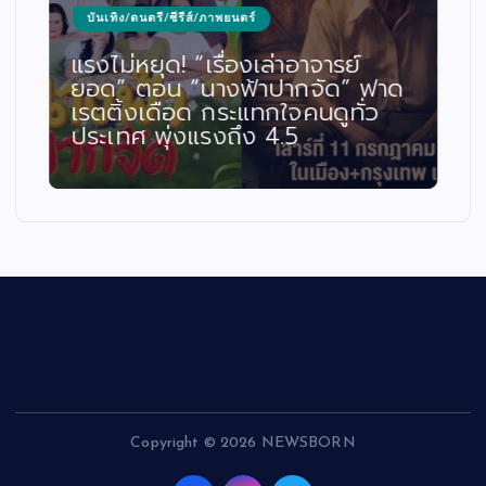
บันเทิง/ดนตรี/ซีรีส์/ภาพยนตร์
แรงไม่หยุด! “เรื่องเล่าอาจารย์
ยอด” ตอน “นางฟ้าปากจัด” ฟาด
เรตติ้งเดือด กระแทกใจคนดูทั่ว
ประเทศ พุ่งแรงถึง 4.5
Copyright © 2026 NEWSBORN