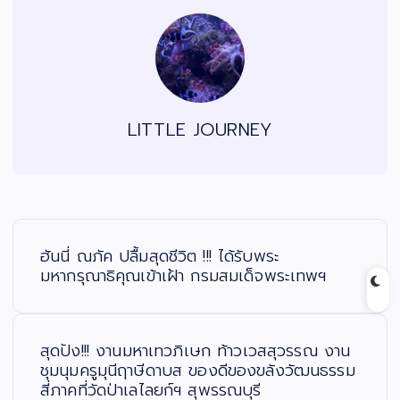
LITTLE JOURNEY
แ
น
ะ
ฮันนี่ ณภัค ปลื้มสุดชีวิต !!! ได้รับพระ
แ
น
มหากรุณาธิคุณเข้าเฝ้า กรมสมเด็จพระเทพฯ
ว
เ
รื่
อ
ง
สุดปัง!!! งานมหาเทวภิเษก ท้าวเวสสุวรรณ งาน
ชุมนุมครูมุนีฤาษีดาบส ของดีของขลังวัฒนธรรม
สี่ภาคที่วัดป่าเลไลยก์ฯ สุพรรณบุรี