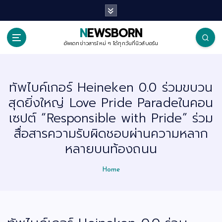
S
k
i
p
NEWSBORN
t
o
อัพเดทข่าวสารใหม่ ๆ ได้ทุกวันที่นิวส์บอร์น
c
o
n
t
ทัพไบค์เกอร์ Heineken 0.0 ร่วมขบวน
e
n
สุดยิ่งใหญ่ Love Pride Paradeในคอน
t
เซปต์ “Responsible with Pride” ร่วม
สื่อสารความรับผิดชอบผ่านความหลาก
หลายบนท้องถนน
Home