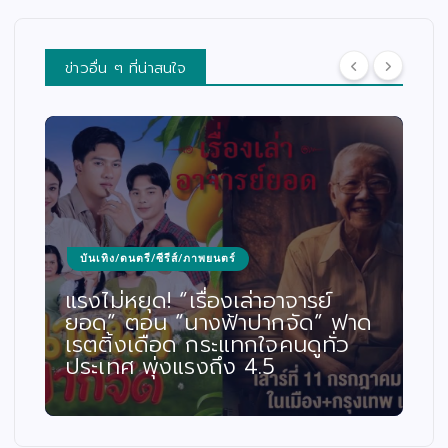
ข่าวอื่น ๆ ที่น่าสนใจ
บันเทิง/ดนตรี/ซีรีส์/ภาพยนตร์
แรงไม่หยุด! “เรื่องเล่าอาจารย์
ยอด” ตอน “นางฟ้าปากจัด” ฟาด
เรตติ้งเดือด กระแทกใจคนดูทั่ว
ประเทศ พุ่งแรงถึง 4.5