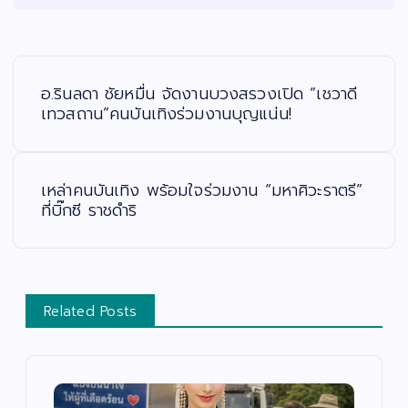
แ
น
ะ
อ.รินลดา ชัยหมื่น จัดงานบวงสรวงเปิด “เชวาดี
แ
น
เทวสถาน”คนบันเทิงร่วมงานบุญแน่น!
ว
เ
รื่
อ
ง
เหล่าคนบันเทิง พร้อมใจร่วมงาน “มหาศิวะราตรี”
ที่บิ๊กซี ราชดำริ
Related Posts