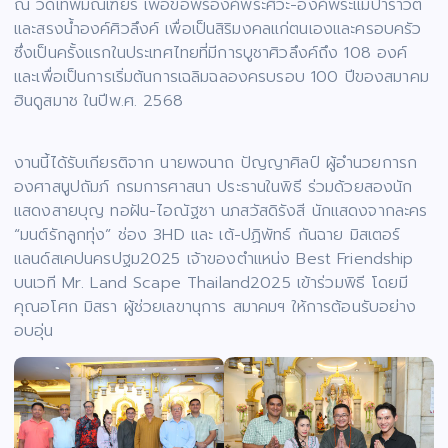
ณ วัดเทพมณเฑียร เพื่อขอพรองค์พระศิวะ-องค์พระแม่ปาราวตี
และสรงน้ำองค์ศิวลึงค์ เพื่อเป็นสิริมงคลแก่ตนเองและครอบครัว
ซึ่งเป็นครั้งแรกในประเทศไทยที่มีการบูชาศิวลึงค์ถึง 108 องค์
และเพื่อเป็นการเริ่มต้นการเฉลิมฉลองครบรอบ 100 ปีของสมาคม
ฮินดูสมาช ในปีพ.ศ. 2568
งานนี้ได้รับเกียรติจาก นายพจนาถ ปัญญาศิลป์ ผู้อำนวยการก
องศาสนูปถัมภ์ กรมการศาสนา ประธานในพิธี ร่วมด้วยสองนัก
แสดงสายบุญ ทอฝัน-ไอณัฐชา นภสวัสดิรังสี นักแสดงจากละคร
“มนต์รักลูกทุ่ง” ช่อง 3HD และ เต้-ปฏิพัทธ์ กันฉาย มิสเตอร์
แลนด์สเคปนครปฐม2025 เจ้าของตำแหน่ง Best Friendship
บนเวที Mr. Land Scape Thailand2025 เข้าร่วมพิธี โดยมี
คุณอโศก มิสรา ผู้ช่วยเลขานุการ สมาคมฯ ให้การต้อนรับอย่าง
อบอุ่น