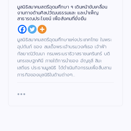
มูลนิธิสมาคมสตรีอุดมศึกษา ฯ เดินหน้าขับเคลื่อน
งานทางด้านศิลปวัฒนธรรมและ และบำเพ็ญ
สาธารณประโยชน์ เพื่อสังคมที่ยั่งยืน
มูลนิธิสมาคมสตรีอุดมศึกษาแห่งประเทศไทย ในพระ
อุปถัมภ์ ของ สมเด็จพระเจ้าบรมวงศ์เธอ เจ้าฟ้า
กัลยาณิวัฒนา กรมพระนราธิวาสราชนครินทร์ บดิ
นทรเชษฐภคินี ภายใต้การนำของ อัญชุลี สิมะ
เสถียร ประธานมูลนิธิ ได้ดำเนินกิจกรรมเพื่อสืบสาน
ภารกิจของมุลนิธิในด้านต่างๆ…