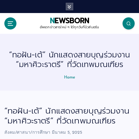
S
k
i
p
NEWSBORN
t
o
อัพเดทข่าวสารใหม่ ๆ ได้ทุกวันที่นิวส์บอร์น
c
o
n
t
“ทอฝัน-เต้” นักแสดงสายบุญร่วมงาน
e
n
“มหาศิวะราตรี” ที่วัดเทพมณเฑียร
t
Home
“ทอฝัน-เต้” นักแสดงสายบุญร่วมงาน
“มหาศิวะราตรี” ที่วัดเทพมณเฑียร
สังคม/ศาสนา/การศึกษา
มีนาคม 5, 2025