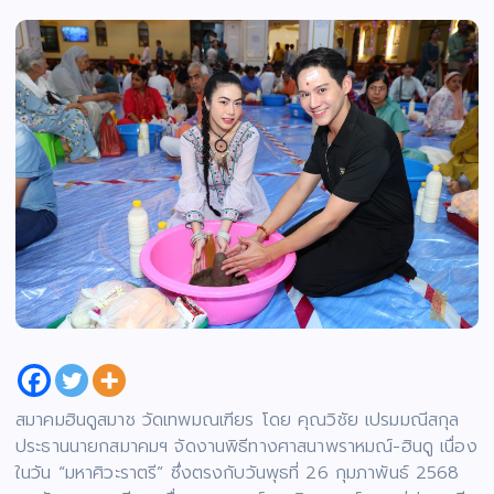
สมาคมฮินดูสมาช วัดเทพมณเฑียร โดย คุณวิชัย เปรมมณีสกุล
ประธานนายกสมาคมฯ จัดงานพิธีทางศาสนาพราหมณ์-ฮินดู เนื่อง
ในวัน “มหาศิวะราตรี” ซึ่งตรงกับวันพุธที่ 26 กุมภาพันธ์ 2568