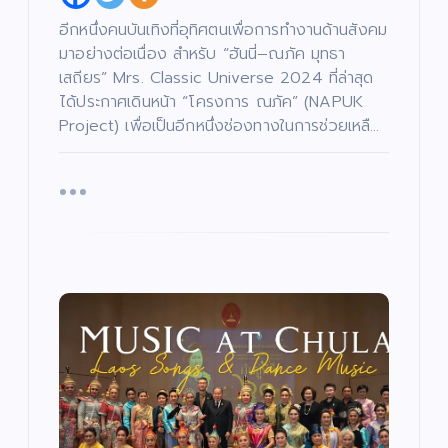
ม
รี
/
ส์
ศ
อีกหนึ่งคนบันเทิงที่อุทิศตนเพื่อการทำงานด้านสังคม
/
า
ภ
ส
า
มาอย่างต่อเนื่อง สำหรับ “ฮันนี่–ณภัค มุทธา
น
พ
า
ย
/
เสถียร” Mrs. Classic Universe 2024 ที่ล่าสุด
น
ก
ต
า
ได้ประกาศเดินหน้า “โครงการ ณภัค” (NAPUK
ร์
ร
ศึ
Project) เพื่อเป็นอีกหนึ่งช่องทางในการช่วยเหลื…
ก
“บ
ษ
า
อย
เจ
“ฮั
ตนิ
นนี่
พัท
–
บั
น
เ
ธ์”
ณ
ทิ
ง
เปิ
ภัค
/
ด
ดม่
”
บั
น
น
ต
เ
าน
เปิ
รี
ทิ
/
ง
เฟ้
ด
ซี
/
รี
ด
ส์
น
โค
น
/
ต
ภ
หา
รง
รี
า
/
พ
ดา
กา
ซี
ย
รี
น
ส์
ว
ร
ต
/
ร์
ภ
ดว
“ณ
า