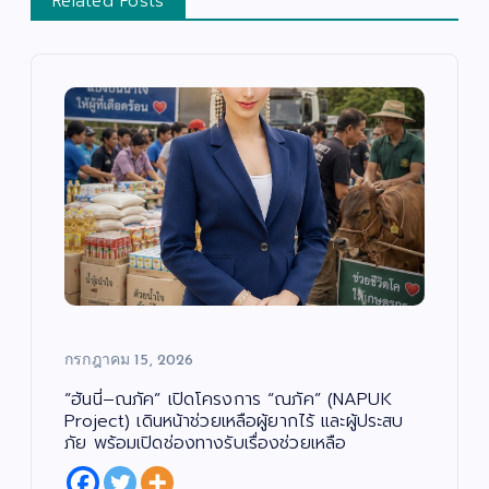
Related Posts
กรกฎาคม 15, 2026
บั
น
เ
“ฮันนี่–ณภัค” เปิดโครงการ “ณภัค” (NAPUK
ทิ
ง
Project) เดินหน้าช่วยเหลือผู้ยากไร้ และผู้ประสบ
/
ด
ภัย พร้อมเปิดช่องทางรับเรื่องช่วยเหลือ
น
ต
สั
รี
ง
/
ค
ซี