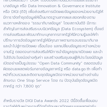
กล่าวเพิ่มเติมว่า “DGA ได้จัดตั้งสถาบันนวัตกรรมและธรรมาภิ
บาลข้อมูล หรือ Data Innovation & Governance Institute
หรือ DIGI (ดิจิ) เพื่อส่งเสริมการเปิดเผยข้อมูลของหน่วยงานรัฐให้
มีการาจัดทำชุดข้อมูลให้เป็นมาตรฐานสากลและสอดคล้องตาม
แนวทางหลักของ “ธรรมาภิบาลข้อมูล” โดยสถาบันดิจิ มีภาระ
สำคัญในการส่งเสริมระบบนิเวศข้อมูล (Data Ecosystem) ตั้งแต่
การส่งเสริมและพัฒนาทักษะบุคลากรภาครัฐให้มีความรู้และให้คำ
ปรึกษาการจัดข้อมูลภาครัฐให้มีคุณภาพตามกรอบธรรมาภิบาล
และนำไปสู่การเปิดเผย เชื่อมโยง แลกเปลี่ยนข้อมูลระหว่างหน่วย
งานรัฐ ตลอดจนการส่งเสริมให้มีการนำข้อมูลชุดมาเปิดเผย และนำ
ไปใช้ประโยชน์อย่างคุ้มค่า และสร้างเสริมชุมชนผู้ให้ประโยชน์ข้อมูล
เปิดอย่างเป็นรูปธรรม “Open Data Community” ตลอดจนรับ
ผิดชอบแพลตฟอร์มกลางข้อมูลภาครัฐ หรือ data.go.th เพื่อทำ
หน้าที่รวบรวมและติดตามชุดข้อมูลเปิดจากหน่วยงานต่างต่างใน
ลักษณะ One Stop Service โดย ณ ปัจจุบันมีชุดข้อมูลเปิด
ภาครัฐ กว่า 7,800 ชุด”
สำหรับรางวัล DIGI Data Awards 2022 ปีนี้จัดขึ้นเพื่อมอบ
รางวัลให้กับหน่วยงานที่จัดทำข้อมูลมาเปิดเผยบนแพลตฟอร์ม