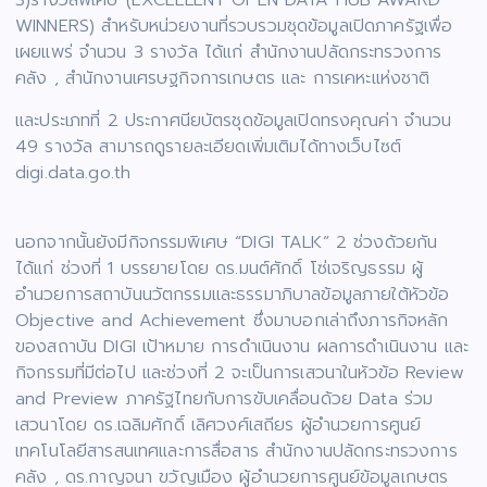
3)รางวัลพิเศษ (EXCELLENT OPEN DATA HUB AWARD
WINNERS) สำหรับหน่วยงานที่รวบรวมชุดข้อมูลเปิดภาครัฐเพื่อ
เผยแพร่ จำนวน 3 รางวัล ได้แก่ สำนักงานปลัดกระทรวงการ
คลัง , สำนักงานเศรษฐกิจการเกษตร และ การเคหะแห่งชาติ
และประเภทที่ 2 ประกาศนียบัตรชุดข้อมูลเปิดทรงคุณค่า จำนวน
49 รางวัล สามารถดูรายละเอียดเพิ่มเติมได้ทางเว็บไซต์
digi.data.go.th
นอกจากนั้นยังมีกิจกรรมพิเศษ “DIGI TALK” 2 ช่วงด้วยกัน
ได้แก่ ช่วงที่ 1 บรรยายโดย ดร.มนต์ศักดิ์ โซ่เจริญธรรม ผู้
อำนวยการสถาบันนวัตกรรมและธรรมาภิบาลข้อมูลภายใต้หัวข้อ
Objective and Achievement ซึ่งมาบอกเล่าถึงภารกิจหลัก
ของสถาบัน DIGI เป้าหมาย การดำเนินงาน ผลการดำเนินงาน และ
กิจกรรมที่มีต่อไป และช่วงที่ 2 จะเป็นการเสวนาในหัวข้อ Review
and Preview ภาครัฐไทยกับการขับเคลื่อนด้วย Data ร่วม
เสวนาโดย ดร.เฉลิมศักดิ์ เลิศวงศ์เสถียร ผู้อำนวยการศูนย์
เทคโนโลยีสารสนเทศและการสื่อสาร สำนักงานปลัดกระทรวงการ
คลัง , ดร.กาญจนา ขวัญเมือง ผู้อำนวยการศูนย์ข้อมูลเกษตร