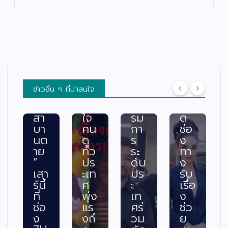
เล่า
ด”
คว
ร้
อา
ฟา
าม
แล
จา
ดเ
สา
ะผู้
รย์
รต
มา
ปร
ยอ
ติ้ง
รถ
ะ
ด”
เดื
พร้
สบ
ตอ
อด
อม
ภัย
น
กร
ค
พร้
ข่าวอื่น ๆ ที่น่าสนใจ
“ท
ะแ
ณะ
อม
วง
ทก
กร
เปิ
สา
ใจ
รม
ด
บา
คน
กา
ช่อ
นต
ดู
ร
ง
าย
ทั่ว
ระ
ทา
”
ปร
ดับ
ง
เสา
ะเท
ปร
รับ
ร์นี้
ศ
ะ
เรื่อ
ที่
พุ่ง
เท
ง
ช่อ
แร
ศร่
ช่ว
ง
งถึ
วม
ย