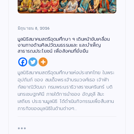
พ
แร
ง
ภัค
ย
น
ง
ให
”
ต
ร์
ไม่
ม่!
(N
แร
หยุ
ซี
AP
มิถุนายน 8, 2026
งด้
ด!
รีส์
UK
วย
“เรื่
ฟอ
Pr
มูลนิธิสมาคมสตรีอุดมศึกษา ฯ เดินหน้าขับเคลื่อน
คำ
อง
ร์ม
oj
งานทางด้านศิลปวัฒนธรรมและ และบำเพ็ญ
สา
เล่า
ยัก
ec
สาธารณประโยชน์ เพื่อสังคมที่ยั่งยืน
บา
อา
ษ์
t)
น…
จา
“โจ
เดิ
หล
รย์
งแ
น
มูลนิธิสมาคมสตรีอุดมศึกษาแห่งประเทศไทย ในพระ
อน
ยอ
ดง
หน้
อุปถัมภ์ ของ สมเด็จพระเจ้าบรมวงศ์เธอ เจ้าฟ้า
ด้ว
ด”
”
า
กัลยาณิวัฒนา กรมพระนราธิวาสราชนครินทร์ บดิ
ย
ตอ
ค้น
ช่ว
นทรเชษฐภคินี ภายใต้การนำของ อัญชุลี สิมะ
แร
น
หา
ย
เสถียร ประธานมูลนิธิ ได้ดำเนินกิจกรรมเพื่อสืบสาน
งอ
“น
นัก
เห
ภารกิจของมุลนิธิในด้านต่างๆ…
าฆา
าง
แส
ลือ
ต!
ฟ้า
ดง
ผู้
“เรื่
ปา
มา
ยา
อง
กจั
ก
กไ