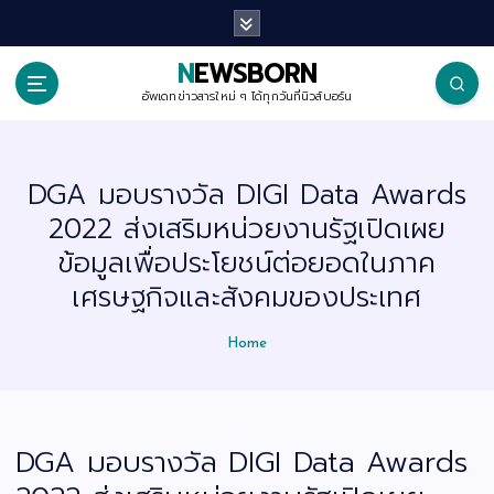
S
k
i
p
NEWSBORN
t
o
อัพเดทข่าวสารใหม่ ๆ ได้ทุกวันที่นิวส์บอร์น
c
o
n
t
DGA มอบรางวัล DIGI Data Awards
e
n
2022 ส่งเสริมหน่วยงานรัฐเปิดเผย
t
ข้อมูลเพื่อประโยชน์ต่อยอดในภาค
เศรษฐกิจและสังคมของประเทศ
Home
DGA มอบรางวัล DIGI Data Awards