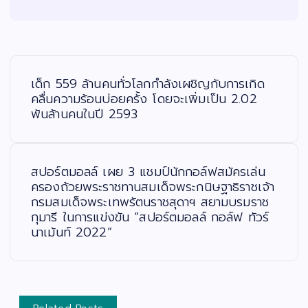
แ
น
ะ
เด็ก 559 ล้านคนทั่วโลกกำลังเผชิญกับการเกิด
แ
น
คลื่นความร้อนบ่อยครั้ง โดยจะเพิ่มเป็น 2.02
ว
พันล้านคนในปี 2593
เ
รื่
อ
ง
สปอร์ตมอลล์ เผย 3 แชมป์นักกอล์ฟสมัครเล่น
ครองถ้วยพระราชทานสมเด็จพระกนิษฐาธิราชเจ้า
กรมสมเด็จพระเทพรัตนราชสุดาฯ สยามบรมราช
กุมารี ในการแข่งขัน “สปอร์ตมอลล์ กอล์ฟ ทัวร์
นาเม้นท์ 2022”