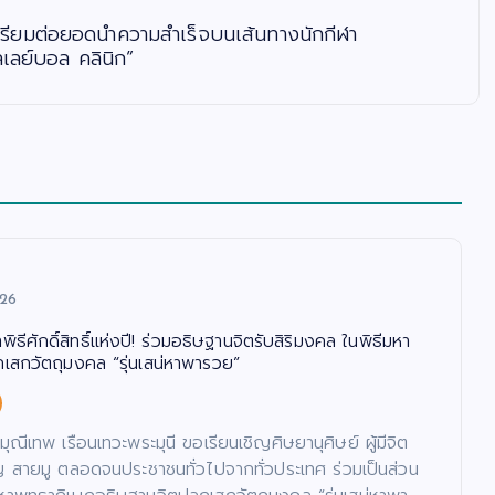
เตรียมต่อยอดนำความสำเร็จบนเส้นทางนักกีฬา
เลย์บอล คลินิก”
026
ธีศักดิ์สิทธิ์แห่งปี! ร่วมอธิษฐานจิตรับสิริมงคล ในพิธีมหา
กเสกวัตถุมงคล “รุ่นเสน่หาพารวย”
มุณีเทพ เรือนเทวะพระมุนี ขอเรียนเชิญศิษยานุศิษย์ ผู้มีจิต
 สายมู ตลอดจนประชาชนทั่วไปจากทั่วประเทศ ร่วมเป็นส่วน