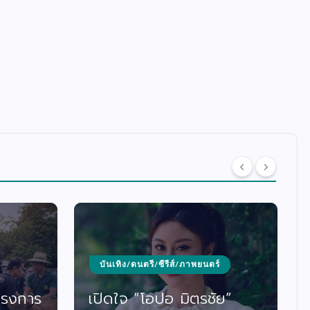
บันเทิง/ดนตรี/ซีรีส์/ภาพยนตร์
ครงการ
เปิดใจ “โอปอ มิตรชัย”