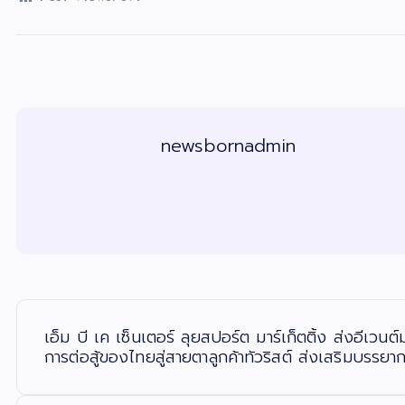
newsbornadmin
แ
น
ะ
เอ็ม บี เค เซ็นเตอร์ ลุยสปอร์ต มาร์เก็ตติ้ง ส่ง
แ
น
การต่อสู้ของไทยสู่สายตาลูกค้าทัวริสต์ ส่งเสริมบรรยา
ว
เ
รื่
อ