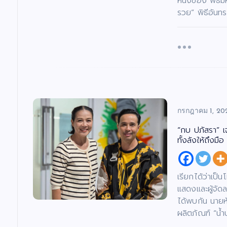
หนึ่งของ พิธี
รวย” พิธีอันท
กรกฎาคม 1, 20
“กบ ปภัสรา” เ
ทั้งลังให้ถึงมือ
เรียกได้ว่าเป็
แสดงและผู้จัดล
ได้พบกัน นายห
ผลิตภัณฑ์ “น้