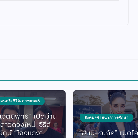
/ดนตรี/ซีรีส์/ภาพยนตร์
จตนิพัทธ์” เปิดม่าน
สังคม/ศาสนา/การศึกษา
ดาวดวงใหม่! ซีรีส์
ยักษ์ “โจงแดง”
“ฮันนี่–ณภัค” เปิดโ