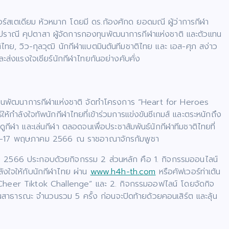
์สเตเดียม หัวหมาก โดยมี ดร.ก้องศักด ยอดมณี ผู้ว่าการกีฬา
ุปราณี คุปตาสา ผู้จัดการกองทุนพัฒนาการกีฬาแห่งชาติ และตัวแทน
ไทย, วิว-กุลวุฒิ นักกีฬาแบตมินตันทีมชาติไทย และ เอส-ศุภ สง่าว
ะส่งแรงใจเชียร์นักกีฬาไทยกันอย่างคับคั่ง
งทุนพัฒนาการกีฬาแห่งชาติ จัดทำโครงการ “Heart for Heroes
ห้กำลังใจทัพนักกีฬาไทยที่เข้าร่วมการแข่งขันซีเกมส์ และตระหนักถึง
ีฬา และเล่นกีฬา ตลอดจนเพื่อประชาสัมพันธ์นักกีฬาทีมชาติไทยที่
งวันที่ 5-17 พฤษภาคม 2566 ณ ราชอาณาจักรกัมพูชา
ม 2566 ประกอบด้วยกิจกรรม 2 ส่วนหลัก คือ 1. กิจกรรมออนไลน์
ลังใจให้กับนักกีฬาไทย ผ่าน
www.h4h-th.com
หรือคัฟเวอร์ท่าเต้น
r Cheer Tiktok Challenge” และ 2. กิจกรรมออฟไลน์ โดยจัดกิจ
สาธารณะ จำนวนรวม 5 ครั้ง ก่อนจะปิดท้ายด้วยคอนเสิร์ต และลุ้น