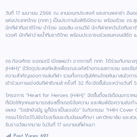
วันที่ 17 เมษายน 2566 ณ ลานอเนกประสงค์ และลานพลาซ่า อินดอร
แห่งประเทศไทย (กกท.) เป็นประทานในพิธีเปิดงาน พร้อมด้วย ดร.ส
นักกีฬาทีมชาติไทย นำโดย ออมสิน-อรนวีย์ นักกีฬาเทควันโดทีมชาติ
รวงศ์ นักกีฬาว่ายน้ำทีมชาติไทย พร้อมประชาชนร่วมชมคอนเสิร์ต แล
ดร.ก้องศักด ยอดมณี เปิดเผยว่า จากการที่ กกท. ได้ร่วมกับกอ
(H4H)” มีวัตถุประสงค์หลักเพื่อรณรงค์สร้างกระแสการชม และเชียร์ใ
ความสำคัญของการเล่นกีฬา รวมทั้งกระตุ้นให้คนไทยหันมาสนใจการดูก
เข้าร่วมการแข่งขันกีฬาซีเกมส์ ครั้งที่ 32 ที่จะจัดขึ้นในระหว่า
โครงการ “Heart for Heroes (H4H)” จัดขึ้นตั้งแต่เดือนมกราค
ที่เปิดให้ทุกคนสามารถส่งสติ๊กเกอร์ข้อความ และพิมพ์ข้อความส่งกำ
เพลง “โดนัทยังมีรู ยูก็มีเราเป็นแรงใจ” ในกิจกรรม “H4H Cove
กรรมโร้ดโชว์ไปยังโรงเรียนระดับมัธยมศึกษา มหาวิทยาลัย และสวน
รับรางวัลมากมาย ในวันที่ 17 เมษายนที่ผ่านมา
Post Views:
697