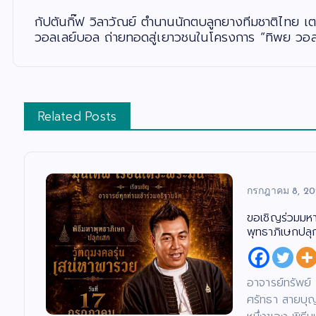
ง
กัปตันกิ๊ฟ วิลาวัณย์ ตำนานนักตบลูกยางทีมชาติไทย 
วอลเลย์บอล ถ่ายทอดสู่เยาวชนในโครงการ “ทิพย วอล
Related Posts
กรกฎาคม 8, 2
ขอเชิญร่วมมหาพิ
พุทธาภิเษกปลุ
อาจารย์ทรัพย์ 
ศรัทธา สายบุญ