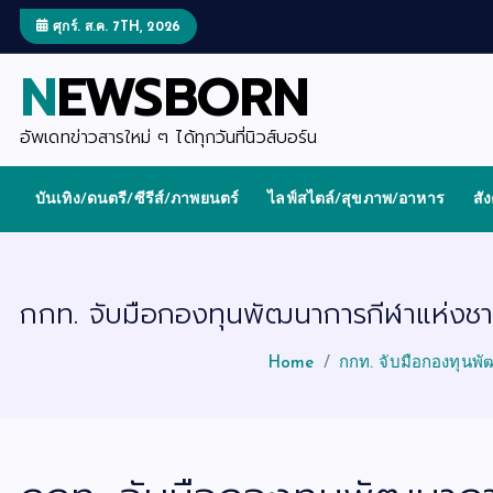
S
k
ศุกร์. ส.ค. 7TH, 2026
i
p
NEWSBORN
t
o
c
o
อัพเดทข่าวสารใหม่ ๆ ได้ทุกวันที่นิวส์บอร์น
n
t
e
บันเทิง/ดนตรี/ซีรีส์/ภาพยนตร์
ไลฟ์สไตล์/สุขภาพ/อาหาร
สั
n
t
กกท. จับมือกองทุนพัฒนาการกีฬาแห่งชาต
Home
กกท. จับมือกองทุนพั