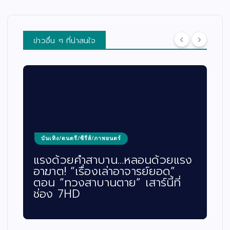
ข่าวอื่น ๆ ที่น่าสนใจ
บันเทิง/ดนตรี/ซีรีส์/ภาพยนตร์
แรงด้วยคำสาบาน…หลอนด้วยแรง
อาฆาต! “เรื่องเล่าอาจารย์ยอด”
ตอน “ทวงสาบานตาย” เสาร์นี้ที่
ช่อง 7HD