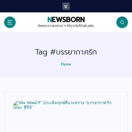
S
k
i
p
NEWSBORN
t
o
อัพเดทข่าวสารใหม่ ๆ ได้ทุกวันที่นิวส์บอร์น
c
o
n
t
Tag #บรรยากาศรัก
e
n
t
Home