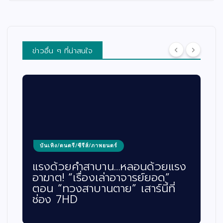
ข่าวอื่น ๆ ที่น่าสนใจ
บันเทิง/ดนตรี/ซีรีส์/ภาพยนตร์
แรงด้วยคำสาบาน…หลอนด้วยแรง
อาฆาต! “เรื่องเล่าอาจารย์ยอด”
ตอน “ทวงสาบานตาย” เสาร์นี้ที่
ช่อง 7HD