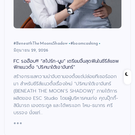
#BeneathTheMoonsShadow
#boomcashing
มิถุนายน 29, 2026
FC รอฮ๊อบ!!! “สไปร์ท-บูม” เตรียมจิ้นสุดฟินในซีรีส์แซพ
ฟิกแนวตั้ง “ปริศนาใต้เงาจันทร์”
สร้างกระแสความน่าจับตามองตั้งแต่ปล่อยทีเซอร์ออก
มา สำหรับซีรีส์แนวตั้งเรื่องใหม่ “ปริศนาใต้เงาจันทร์
(BENEATH THE MOON’S SHADOW)” ภายใต้การ
ผลิตของ ESC Studio โดยผู้บริหารคนเก่ง คุณปุ๊กกี้-
สินีนารถ เองตระกูล และได้พระเอก โหน-ธนากร ศรี
บรรจง นั่งแท่…