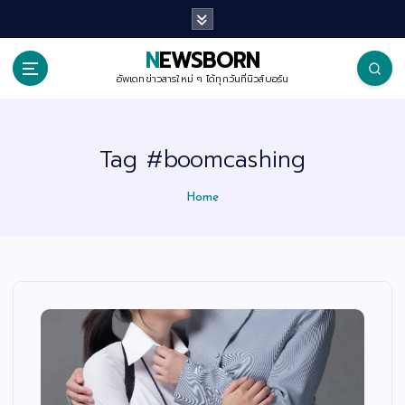
S
k
i
p
NEWSBORN
t
o
อัพเดทข่าวสารใหม่ ๆ ได้ทุกวันที่นิวส์บอร์น
c
o
n
t
Tag #boomcashing
e
n
t
Home