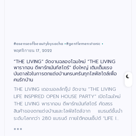
#asenseofbeautybysacha
#gentlemenstonic
พฤศจิกายน 17, 2022
“THE LIVING” จัดงานฉลองโฉมใหม่ “THE LIVING
พารากอน ดีพาร์ทเม้นท์สโตร์” ยิ่งใหญ่ เติมเต็มแรง
บันดาลใจในการตกแต่งบ้านครบครันทุกไลฟ์สไตล์เพื่อ
คนรักบ้าน
THE LIVING เดอะมอลล์กรุ๊ป จัดงาน “THE LIVING
LIFE INSPIRED OPEN HOUSE PARTY” เปิดโฉมใหม่
THE LIVING พารากอน ดีพาร์ทเม้นท์สโตร์ คัดสรร
สินค้าของตกแต่งบ้านและไลฟ์สไตล์จาก แบรนด์ชั้นนำ
ระดับโลกกว่า 280 แบรนด์ ภายใต้คอนเซ็ปต์ “LIFE I…