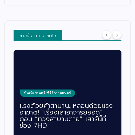
ข่าวอื่น ๆ ที่น่าสนใจ
บันเทิง/ดนตรี/ซีรีส์/ภาพยนตร์
แรงด้วยคำสาบาน…หลอนด้วยแรง
อาฆาต! “เรื่องเล่าอาจารย์ยอด”
ตอน “ทวงสาบานตาย” เสาร์นี้ที่
ช่อง 7HD