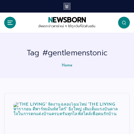
S
k
i
p
NEWSBORN
t
o
อัพเดทข่าวสารใหม่ ๆ ได้ทุกวันที่นิวส์บอร์น
c
o
n
t
Tag #gentlemenstonic
e
n
t
Home