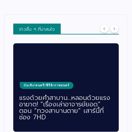
ข่าวอื่น ๆ ที่น่าสนใจ
บันเทิง/ดนตรี/ซีรีส์/ภาพยนตร์
แรงด้วยคำสาบาน…หลอนด้วยแรง
อาฆาต! “เรื่องเล่าอาจารย์ยอด”
ตอน “ทวงสาบานตาย” เสาร์นี้ที่
ช่อง 7HD