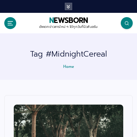
S
k
i
p
NEWSBORN
t
o
อัพเดทข่าวสารใหม่ ๆ ได้ทุกวันที่นิวส์บอร์น
c
o
n
t
Tag #MidnightCereal
e
n
t
Home