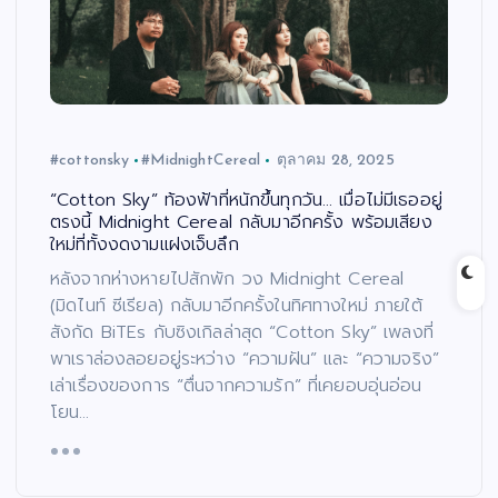
#cottonsky
#MidnightCereal
ตุลาคม 28, 2025
“Cotton Sky” ท้องฟ้าที่หนักขึ้นทุกวัน… เมื่อไม่มีเธออยู่
ตรงนี้ Midnight Cereal กลับมาอีกครั้ง พร้อมเสียง
ใหม่ที่ทั้งงดงามแฝงเจ็บลึก
หลังจากห่างหายไปสักพัก วง Midnight Cereal
(มิดไนท์ ซีเรียล) กลับมาอีกครั้งในทิศทางใหม่ ภายใต้
สังกัด BiTEs กับซิงเกิลล่าสุด “Cotton Sky” เพลงที่
พาเราล่องลอยอยู่ระหว่าง “ความฝัน” และ “ความจริง”
เล่าเรื่องของการ “ตื่นจากความรัก” ที่เคยอบอุ่นอ่อน
โยน…