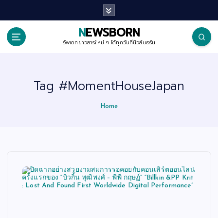
S
k
i
p
NEWSBORN
t
o
อัพเดทข่าวสารใหม่ ๆ ได้ทุกวันที่นิวส์บอร์น
c
o
n
t
Tag #MomentHouseJapan
e
n
t
Home