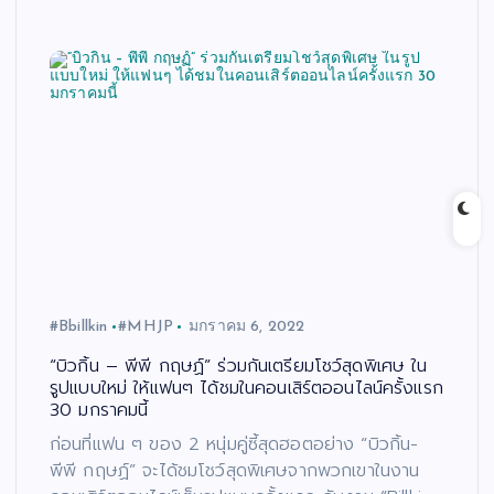
#Bbillkin
#MHJP
มกราคม 6, 2022
“บิวกิ้น – พีพี กฤษฏ์” ร่วมกันเตรียมโชว์สุดพิเศษ ใน
รูปแบบใหม่ ให้แฟนๆ ได้ชมในคอนเสิร์ตออนไลน์ครั้งแรก
30 มกราคมนี้
ก่อนที่แฟน ๆ ของ 2 หนุ่มคู่ซี้สุดฮอตอย่าง “บิวกิ้น-
พีพี กฤษฏ์” จะได้ชมโชว์สุดพิเศษจากพวกเขาในงาน