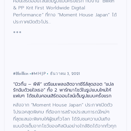
คอนเสิร์ตออนไลน์เต็มรูปแบบครั้งแรก กับงาน “Billkin
& PP Krit First Worldwide Digital
Performance” ที่ทาง “Moment House Japan” ได้
ประกาศเปิดตัวโปร…
#Bbillkin
#MHJP
ธันวาคม 3, 2021
“บิวกิ้น – พีพี” เตรียมเพลงฮิตจากซีรีส์สุดฮอต “แปล
รักฉันด้วยใจเธอ” ทั้ง 2 พาร์ทมาโชว์ในรูปแบบใหม่ให้
แฟนๆ ได้ชมในคอนเสิร์ตออนไลน์เต็มรูปแบบครั้งแรก
หลังจาก “Moment House Japan” ประกาศเปิดตัว
โปรเจคสุดพิเศษ ที่ต้องการสร้างประสบการณ์ใหม่ๆ
ที่สุดแสนจะพิเศษให้ผู้ชมทั่วโลก ได้รับชมความบันเทิง
แบบจัดเต็มจากโชว์ของศิลปินอย่างใกล้ชิดได้จากทั่วทุก