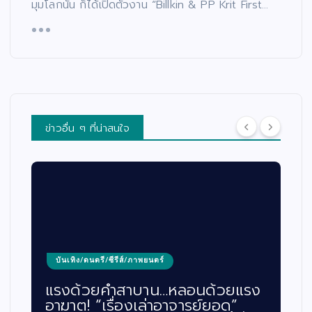
มุมโลกนั้น ก็ได้เปิดตัวงาน “Billkin & PP Krit First…
ข่าวอื่น ๆ ที่น่าสนใจ
บันเทิง/ดนตรี/ซีรีส์/ภาพยนตร์
แรงด้วยคำสาบาน…หลอนด้วยแรง
อาฆาต! “เรื่องเล่าอาจารย์ยอด”