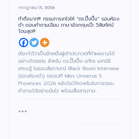
กรกฎาคม 15, 2026
ทำถึงมาก!!! กรรมการเทใจให้ “ดร.ปิ๊งปิ๊ง” รอบห้อง
ดำ ตอบคำถามเฉียบ ภาษาอังกฤษเป๊ะ วิสัยทัศน์
โดนสุด!!!
เรียกได้ว่าเป็นอีกหนึ่งผู้เข้าประกวดที่ทำผลงานได้
อย่างโดดเด่น สำหรับ ดร.ปิ๊งปิ๊ง-รภัทร เอกนิธิ
เศรษฐ์ ในรอบสัมภาษณ์ Black Room Interview
(รอบห้องดำ) ของเวที Miss Universe 5
Provinces 2026 หลังโชว์ไหวพริบในการตอบ
คำถามได้อย่างมั่นใจ พร้อมสื่อสารภาษ…