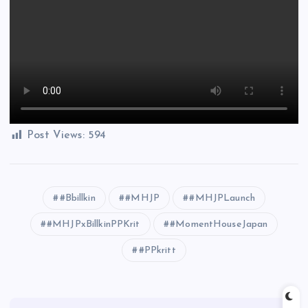
Post Views:
594
#Bbillkin
#MHJP
#MHJPLaunch
#MHJPxBillkinPPKrit
#MomentHouseJapan
#PPkritt