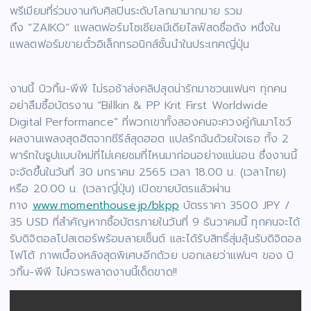
พรีเมียมที่ร่วมงานกับศิลปินระดับโลกมามากมาย รวม
ถึง “ZAIKO” แพลตฟอร์มโซเชียลมีเดียไลฟ์สดชื่อดัง หนึ่งใน
แพลตฟอร์มขายตั๋วอิเล็กทรอนิกส์ชั้นนำในประเทศญี่ปุ่น
งานนี้ บิวกิ้น-พีพี ไม่รอช้าส่งคลิปสุดน่ารักมาชวนแฟนๆ ทุกคน
อย่าลืมซื้อบัตรงาน “Billkin & PP Krit First Worldwide
Digital Performance” ที่พวกเขาทั้งสองคนจะควงคู่กันมาโชว์
ผลงานเพลงสุดฮิตจากซีรีส์สุดฮอต แปลรักฉันด้วยใจเธอ ทั้ง 2
พาร์ทในรูปแบบใหม่ที่ไม่เคยชมที่ไหนมาก่อนอย่างแน่นอน ซึ่งงานนี้
จะจัดขึ้นในวันที่ 30 มกราคม 2565 เวลา 18.00 น. (เวลาไทย)
หรือ 20.00 น. (เวลาญี่ปุ่น) เปิดขายบัตรแล้วผ่าน
ทาง
www.momenthouse.jp/bkpp
บัตรราคา 3500 JPY /
35 USD ที่สำคัญหากซื้อบัตรภายในวันที่ 9 ธันวาคมนี้ ทุกคนจะได้
รับดิจิตอลโปสเตอร์พร้อมลายเซ็นต์ และได้รับสิทธิ์สุ่มลุ้นรับดิจิตอล
โฟโต้ ภาพเบื้องหลังสุดพิเศษอีกด้วย บอกเลยว่าแฟนๆ ของ บิ
วกิ้น-พีพี ไม่ควรพลาดงานนี้เด็ดขาด!!