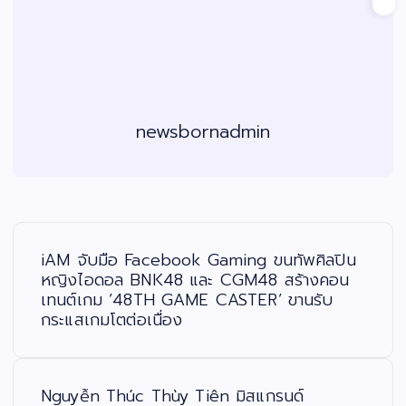
newsbornadmin
แ
น
ะ
iAM จับมือ Facebook Gaming ขนทัพศิลปิน
แ
น
หญิงไอดอล BNK48 และ CGM48 สร้างคอน
ว
เทนต์เกม ’48TH GAME CASTER’ ขานรับ
เ
รื่
กระแสเกมโตต่อเนื่อง
อ
ง
Nguyễn Thúc Thùy Tiên มิสแกรนด์