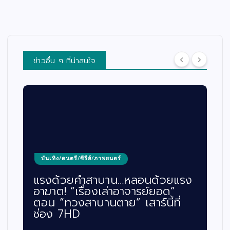
ข่าวอื่น ๆ ที่น่าสนใจ
บันเทิง/ดนตรี/ซีรีส์/ภาพยนตร์
แรงด้วยคำสาบาน…หลอนด้วยแรง
อาฆาต! “เรื่องเล่าอาจารย์ยอด”
ตอน “ทวงสาบานตาย” เสาร์นี้ที่
ช่อง 7HD