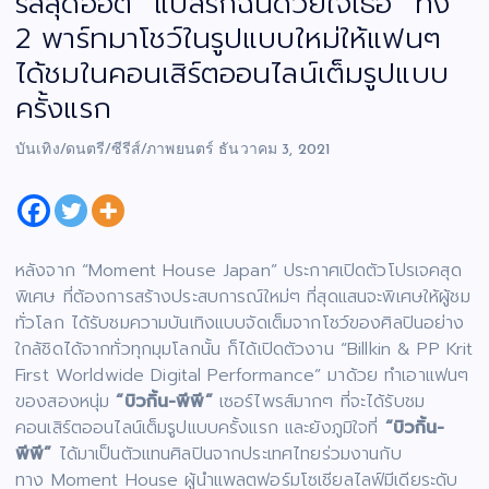
รีส์สุดฮอต “แปลรักฉันด้วยใจเธอ” ทั้ง
2 พาร์ทมาโชว์ในรูปแบบใหม่ให้แฟนๆ
ได้ชมในคอนเสิร์ตออนไลน์เต็มรูปแบบ
ครั้งแรก
บันเทิง/ดนตรี/ซีรีส์/ภาพยนตร์
ธันวาคม 3, 2021
หลังจาก “Moment House Japan” ประกาศเปิดตัวโปรเจคสุด
พิเศษ ที่ต้องการสร้างประสบการณ์ใหม่ๆ ที่สุดแสนจะพิเศษให้ผู้ชม
ทั่วโลก ได้รับชมความบันเทิงแบบจัดเต็มจากโชว์ของศิลปินอย่าง
ใกล้ชิดได้จากทั่วทุกมุมโลกนั้น ก็ได้เปิดตัวงาน “Billkin & PP Krit
First Worldwide Digital Performance” มาด้วย ทำเอาแฟนๆ
ของสองหนุ่ม
“บิวกิ้น-พีพี”
เซอร์ไพรส์มากๆ ที่จะได้รับชม
คอนเสิร์ตออนไลน์เต็มรูปแบบครั้งแรก และยังภูมิใจที่
“บิวกิ้น-
พีพี”
ได้มาเป็นตัวแทนศิลปินจากประเทศไทยร่วมงานกับ
ทาง Moment House ผู้นำแพลตฟอร์มโซเชียลไลฟ์มีเดียระดับ