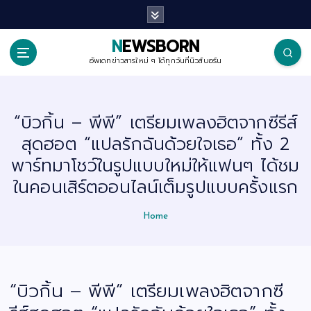
S
k
i
p
NEWSBORN
t
o
อัพเดทข่าวสารใหม่ ๆ ได้ทุกวันที่นิวส์บอร์น
c
o
n
t
“บิวกิ้น – พีพี” เตรียมเพลงฮิตจากซีรีส์
e
n
สุดฮอต “แปลรักฉันด้วยใจเธอ” ทั้ง 2
t
พาร์ทมาโชว์ในรูปแบบใหม่ให้แฟนๆ ได้ชม
ในคอนเสิร์ตออนไลน์เต็มรูปแบบครั้งแรก
Home
“บิวกิ้น – พีพี” เตรียมเพลงฮิตจากซี