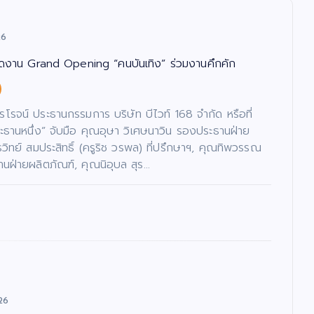
26
จัดงาน Grand Opening “คนบันเทิง” ร่วมงานคึกคัก
ไรโรจน์ ประธานกรรมการ บริษัท บีไวท์ 168 จำกัด หรือที่
ระธานหนึ่ง” จับมือ คุณอุษา วิเศษนาวิน รองประธานฝ่าย
รวิทย์ สมประสิทธิ์ (ครูริช วรพล) ที่ปรึกษาฯ, คุณทิพวรรณ
านฝ่ายผลิตภัณฑ์, คุณนิอุบล สุร…
26