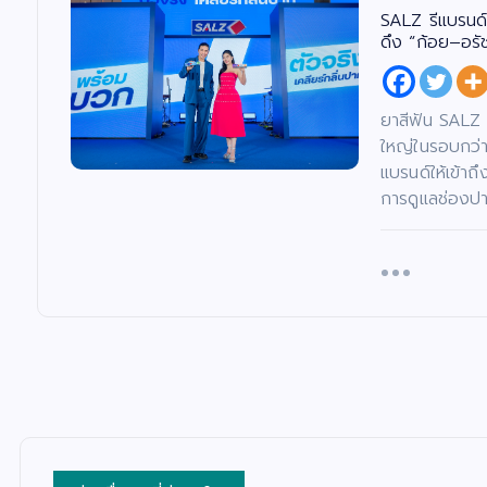
SALZ รีแบรนด
ดึง “ก้อย–อรั
ยาสีฟัน SALZ 
ใหญ่ในรอบกว่
แบรนด์ให้เข้าถ
การดูแลช่องป