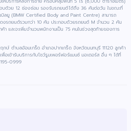
นย์ให้บริการหลังการขาย ครอบคลุมพื้นที่ 5 ไร่ (8,000 ตารางเมตร)
บด้วย 12 ช่องซ่อม รองรับรถยนต์ได้ถึง 36 คันต่อวัน ในขณะที่
มดับเบิลยู (BMW Certified Body and Paint Centre) สามารถ
ัดแสดงรถยนต์รวมกว่า 10 คัน ประกอบด้วยรถยนต์ M จำนวน 2 คัน
กค้า และจะเพิ่มจำนวนพนักงานเป็น 75 คนในช่วงสุดท้ายของการ
ชพฤกษ์ ตำบลอ้อมเกร็ด อำเภอปากเกร็ด จังหวัดนนทบุรี 11120 ลูกค้า
ื่อเข้ารับบริการกับโชว์รูมเพอร์ฟอร์แมนซ์ มอเตอร์ส อื่น ๆ ได้ที่
2-195-0999