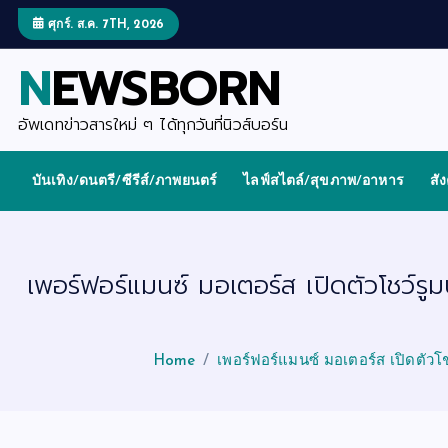
S
k
ศุกร์. ส.ค. 7TH, 2026
i
p
NEWSBORN
t
o
c
o
อัพเดทข่าวสารใหม่ ๆ ได้ทุกวันที่นิวส์บอร์น
n
t
e
บันเทิง/ดนตรี/ซีรีส์/ภาพยนตร์
ไลฟ์สไตล์/สุขภาพ/อาหาร
สั
n
t
เพอร์ฟอร์แมนซ์ มอเตอร์ส เปิดตัวโชว์รู
Home
เพอร์ฟอร์แมนซ์ มอเตอร์ส เปิดตัวโ