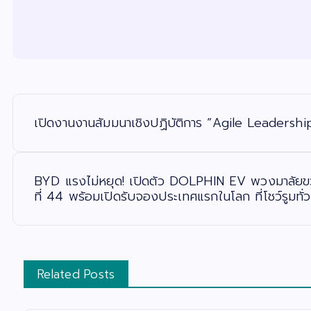
แ
น
ะ
เปิดงานงานสัมมนาเชิงปฏิบัติการ “Agile Leadershi
แ
น
ว
เ
รื่
อ
BYD แรงไม่หยุด! เปิดตัว DOLPHIN EV พวงมาลัยขวา
ง
ที่ 44 พร้อมเปิดรับจองประเทศแรกในโลก ที่โชว์รูมทั
Related Posts