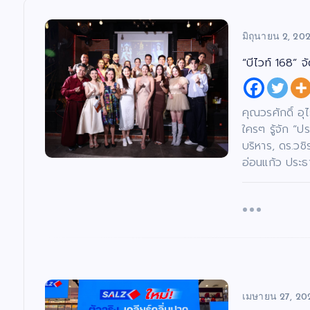
มิถุนายน 2, 20
“บีไวท์ 168” 
คุณวรศักดิ์ อุ
ใครๆ รู้จัก “ป
บริหาร, ดร.วชิ
อ่อนแก้ว ประธ
เมษายน 27, 20