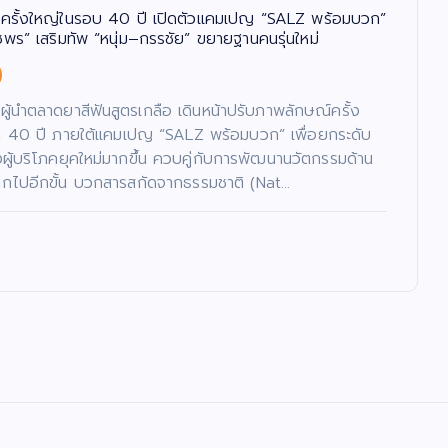
์ครั้งใหญ่ในรอบ 40 ปี เปิดตัวแคมเปญ “SALZ พร้อมบวก”
ชพร” เสริมทัพ “หนุ่ม–กรรชัย” ขยายฐานคนรุ่นใหม่
ผู้นำตลาดยาสีฟันสูตรเกลือ เดินหน้าปรับภาพลักษณ์ครั้ง
า 40 ปี ภายใต้แคมเปญ “SALZ พร้อมบวก” เพื่อยกระดับ
ึงผู้บริโภคยุคใหม่มากขึ้น ควบคู่กับการพัฒนานวัตกรรมด้าน
ากไปอีกขั้น บวกสารสกัดจากธรรมชาติ (Nat…