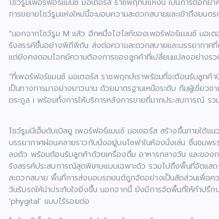
โชว์รูมเพอร์ฟอร์แมนซ์ มอเตอร์ส ราชพฤกษ์แห่งนี้ เป็นการตอกย้ำความ
การขยายโชว์รูมแห่งใหม่นี้จะมอบความสะดวกสบายและเข้าถึงยนตรก
“นอกจากโชว์รูม M แล้ว อีกหนึ่งไฮไลท์ของเพอร์ฟอร์แมนซ์ มอเต
รังสรรค์ขึ้นอย่างพิถีพิถัน ส่งต่อความสะดวกสบายและบรรยากาศที่เป
แต่ยังคงตอบโจทย์ความต้องการของลูกค้าที่เปลี่ยนแปลงอย่างรวด
“ที่เพอร์ฟอร์แมนซ์ มอเตอร์ส ราชพฤกษ์เราพร้อมที่จะต้อนรับลูกค้าบ
เป็นทางการมาอย่างยาวนาน ด้วยมาตรฐานเหนือระดับ ทีมผู้เชี่ยวชา
ตระกูล i พร้อมทั้งการให้บริการหลังการขายที่มากประสบการณ์ 
โชว์รูมบีเอ็มดับเบิลยู เพอร์ฟอร์แมนซ์ มอเตอร์ส สร้างขึ้นภายใต้แ
บรรยากาศผ่อนคลายราวกับนั่งอยู่บนโซฟาในห้องนั่งเล่น ชื่นชมพรร
ลงตัว พร้อมต้อนรับลูกค้าด้วยเครื่องดื่ม อาหารกลางวัน และของท
รังสรรค์ประสบการณ์สุดพิเศษแบบเฉพาะตัว รวมไปถึงพื้นที่จัดแสดงร
สะดวกสบาย พื้นที่การส่งมอบรถยนต์ถูกจัดอย่างเป็นสัดส่วนเพื่อคว
วันรับรถให้น่าประทับใจยิ่งขึ้น นอกจากนี้ ยังมีการจัดพื้นที่ให้คำ
‘phygital’ แบบไร้รอยต่อ