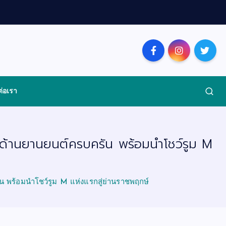
ต่อเรา
การด้านยานยนต์ครบครัน พร้อมนำโชว์รูม M
ัน พร้อมนำโชว์รูม M แห่งแรกสู่ย่านราชพฤกษ์