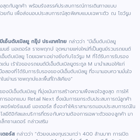
ญสูงสุดกับลูกค้า พร้อมรังสรรค์ประสบการณ์การเดินทางแบบ
ด้วยกัน เพื่อส่งมอบประสบการณ์สุดพิเศษแบบเฉพาะตัว ณ โชว์รูม
เอ็มดับเบิลยู กรุ๊ป ประเทศไทย
กล่าวว่า “บีเอ็มดับเบิลยู
์แมนซ์ มอเตอร์ส ราชพฤกษ์ จุดหมายแห่งใหม่ที่เป็นศูนย์รวมรถยนต์
็มดับเบิลยู โดยเฉพาะอย่างยิ่งกับโชว์รูม M ที่ได้รับการรับรอง
เด่น เร้าใจของรถยนต์บีเอ็มดับเบิลยูตระกูล M มานำเสนอให้แก่
สองที่ได้รับการรับรองของบีเอ็มดับเบิลยู ที่จะมามอบความมั่นใจ
นย่านราชพฤกษ์และพื้นที่ใกล้เคียง”
จของบีเอ็มดับเบิลยู ที่มุ่งเน้นการสร้างความพึงพอใจสูงสุด การให้
ต์การออกแบบ Retail Next ซึ่งเน้นการยกระดับประสบการณ์ลูกค้า
เพอร์ฟอร์แมนซ์ มอเตอร์ส ซึ่งจะทำให้เราสามารถมอบประสบการณ์ใน
ยีดิจิทัลและบริการที่ตรงกับความต้องการเฉพาะตัวของลูกค้า มา
อเล็กซานเดอร์ กล่าวเสริม
เตอร์ส
กล่าวว่า “ด้วยงบลงทุนรวมกว่า 400 ล้านบาท การเปิด