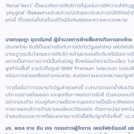
‘Retail Next’ เป็นแนวคิดการให้บริการที่มุ่งเน้นการให้ความสำคั
‘phygital’ ที่ผสมผสานประสบการณ์จริงและประสบการณ์ดิจิทัลเข้า
แห่งนี้ ที่โดดเด่นทั้งในเรื่องดีไซน์อันทันสมัยและความสะดวกสบาย
นายกฤษฎา อุตตโมทย์ ผู้อำนวยการฝ่ายสื่อสารกิจการองค์กร บี
ประเทศไทย ยินดีเป็นอย่างยิ่งกับการเปิดโชว์รูมแห่งใหม่ เพอร์ฟอร
มาตรฐานระดับโลกและการให้บริการด้านยานยนต์ระดับพรีเมียมจากบีเอ
อย่างเป็นทางการจากบีเอ็มดับเบิลยู ซึ่งพร้อมนำความโฉบเฉี่ยว โดด
ลูกค้าในพื้นที่ รวมไปถึงศูนย์ BMW Premium Selection รถยนต์มือ
พร้อมการช่วยเหลืออย่างครบครัน ส่งต่อความสะดวกสบายแก่ลูกค้าใ
“เราเชื่อมั่นว่าการขยายโชว์รูมล่าสุดแห่งนี้ จะสามารถตอกย้ำพันธกิ
บริการอย่างเยี่ยมยอด และสุนทรียภาพแห่งการขับขี่ ด้วยคอนเซป
อย่างรอบด้าน ควบคู่กับความเชี่ยวชาญและความเป็นมืออาชีพของ
การขายและบริการด้านยานยนต์แบบไร้รอยต่อ ด้วยการนำเอาเทคโนโล
นำเสนอในบรรยากาศที่ผ่อนคลายมากยิ่งขึ้นให้แก่ลูกค้าในพื้นที่” มร.
มร. พอล ชาง อิน เชง กรรมการผู้จัดการ เพอร์ฟอร์แมนซ์ มอ