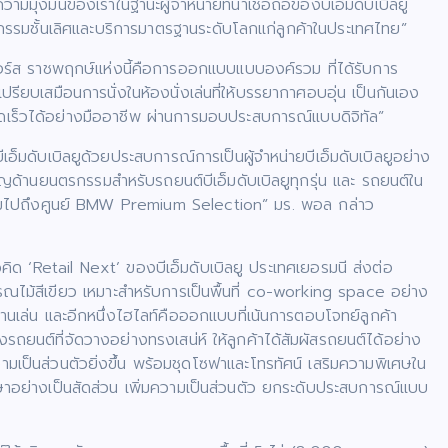
มุ่งมั่นของเราในฐานะผู้จำหน่ายที่น่าเชื่อถือของบีเอ็มดับเบิลยู
รรมชั้นเลิศและบริการมาตรฐานระดับโลกแก่ลูกค้าในประเทศไทย”
อร์ส ราชพฤกษ์แห่งนี้คือการออกแบบแบบองค์รวม ที่ได้รับการ
รียบเสมือนการนั่งในห้องนั่งเล่นที่ให้บรรยากาศอบอุ่น เป็นกันเอง
เร็วได้อย่างมืออาชีพ ผ่านการมอบประสบการณ์แบบดิจิทัล”
ีเอ็มดับเบิลยูด้วยประสบการณ์การเป็นผู้จำหน่ายบีเอ็มดับเบิลยูอย่าง
ญด้านยนตรกรรมสำหรับรถยนต์บีเอ็มดับเบิลยูทุกรุ่น และ รถยนต์ใน
รวมไปถึงศูนย์ BMW Premium Selection” มร. พอล กล่าว
นวคิด ‘Retail Next’ ของบีเอ็มดับเบิลยู ประเทศเยอรมนี ส่งต่อ
ณไม้สีเขียว เหมาะสำหรับการเป็นพื้นที่ co-working space อย่าง
านเล่น และอีกหนึ่งไฮไลท์คือออกแบบที่เน้นการตอบโจทย์ลูกค้า
ถยนต์ที่จัดวางอย่างทรงเสน่ห์ ให้ลูกค้าได้สัมผัสรถยนต์ได้อย่าง
ามเป็นส่วนตัวยิ่งขึ้น พร้อมชุดโซฟาและโทรทัศน์ เสริมความพิเศษใน
ปรึกษาอย่างเป็นสัดส่วน เพิ่มความเป็นส่วนตัว ยกระดับประสบการณ์แบบ