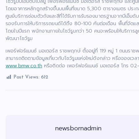
โชว์รูมบีเอ็มดับเบิลยู เพอร์ฟอร์แมนซ์ มอเตอร์ส ราชพฤกษ์ และศู
โดยอาคารหลักถูกสร้างขึ้นบนพื้นที่ขนาด 5,300 ตารางเมตร ประกอ
ศูนย์บริการซ่อมตัวถังและสีที่ได้รับการรับรองมาตรฐานจากบีเอ็
รองรับการให้บริการรถยนต์ได้ถึง 80-100 คันต่อเดือน พื้นที่จ
โดยในปีแรก พนักงานภายในโชว์รูมกว่า 50 คนจะพร้อมให้บริการลู
พัฒนาโชว์รูม
เพอร์ฟอร์แมนซ์ มอเตอร์ส ราชพฤกษ์ ตั้งอยู่ที่ 119 หมู่ 1 ถนนรา
สามารถติดตามข้อมูลเกี่ยวกับโชว์รูมแห่งใหม่ดังกล่าว หรือจองเวลาเพ
www.bmw.co.th
หรือติดต่อ เพอร์ฟอร์แมนซ์ มอเตอร์ส โทร 0
Post Views:
612
newsbornadmin