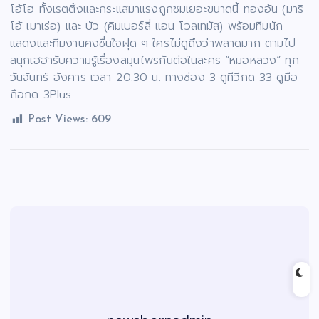
โอ้โฮ ทั้งเรตติ้งและกระแสมาแรงถูกชมเยอะขนาดนี้ ทองอ้น (มาริ
โอ้ เมาเร่อ) และ บัว (คิมเบอร์ลี่ แอน โวลเทมัส) พร้อมทีมนัก
แสดงและทีมงานคงชื่นใจฝุด ๆ ใครไม่ดูถึงว่าพลาดมาก ตามไป
สนุกเฮฮารับความรู้เรื่องสมุนไพรกันต่อในละคร “หมอหลวง” ทุก
วันจันทร์-อังคาร เวลา 20.30 น. ทางช่อง 3 ดูทีวีกด 33 ดูมือ
ถือกด 3Plus
Post Views:
609