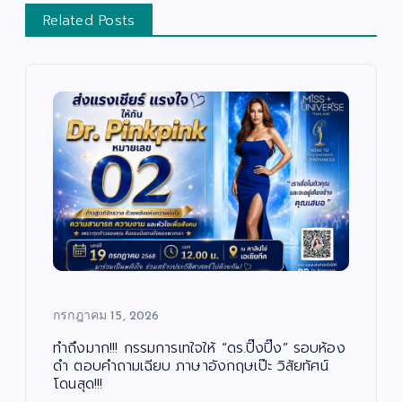
Related Posts
กรกฎาคม 15, 2026
ทำถึงมาก!!! กรรมการเทใจให้ “ดร.ปิ๊งปิ๊ง” รอบห้อง
ดำ ตอบคำถามเฉียบ ภาษาอังกฤษเป๊ะ วิสัยทัศน์
โดนสุด!!!