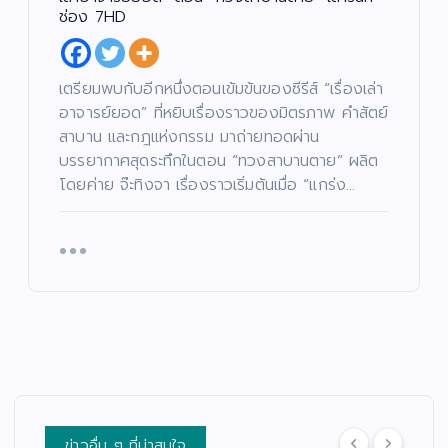
ช่อง 7HD
เตรียมพบกับอีกหนึ่งตอนเข้มข้นของซีรีส์ “เรื่องเล่า
อาจารย์ยอด” ที่หยิบเรื่องราวของมิตรภาพ คำสัตย์
สาบาน และกฎแห่งกรรม มาถ่ายทอดผ่าน
บรรยากาศสุดระทึกในตอน “ทวงสาบานตาย” ผลิต
โดยค่าย จ๊ะทิงจา เรื่องราวเริ่มต้นเมื่อ “แกร่ง…
ข่าวอื่น ๆ ที่น่าสนใจ