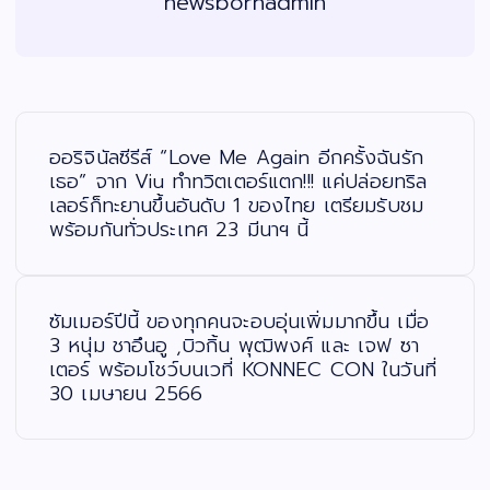
newsbornadmin
แ
น
ะ
ออริจินัลซีรีส์ “Love Me Again อีกครั้งฉันรัก
แ
น
เธอ” จาก Viu ทำทวิตเตอร์แตก!!! แค่ปล่อยทริล
ว
เลอร์ก็ทะยานขึ้นอันดับ 1 ของไทย เตรียมรับชม
เ
รื่
พร้อมกันทั่วประเทศ 23 มีนาฯ นี้
อ
ง
ซัมเมอร์ปีนี้ ของทุกคนจะอบอุ่นเพิ่มมากขึ้น เมื่อ
3 หนุ่ม ชาอึนอู ,บิวกิ้น พุฒิพงศ์ และ เจฟ ซา
เตอร์ พร้อมโชว์บนเวที่ KONNEC CON ในวันที่
30 เมษายน 2566