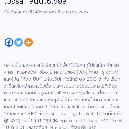
เบอร์ลี่” สนั่นโซเชียล
บันเทิง/ดนตรี/ซีรีส์/ภาพยนตร์
มีนาคม 23, 2023
กลายเป็นละครอีกหนึ่งเรื่องที่ยึดพื้นที่ในใจคนดูไปซะแล้ว สำหรับ
ละคร “หมอหลวง” ช่อง 3 ผลงานของผู้จัดผู้กำกับ “ชุ ชุดาภา”
และผู้จัด “ก้อง ปิยะ” แห่งบริษัท โซนิกซ์ บูม 2013 จำกัด เรียก
ว่าขึ้นแท่นคว้าความปังตั้งแต่ละครออนแอร์ตอนแรกเลยทีเดียว
เพราะไหนจะยอดคนดูออนไลน์ที่พุ่งแรงทะลุหลักแสนตั้งแต่เบรก
แรก จนทำให้ #หมอหลวงep1 สนั่นโซเชียลถึงขั้นติดเทรนด์ทวิต
เตอร์ไทยแลนด์อันดับ 3 ไปเลยจ๊ะ และแน่นอนว่าตัวเลขเรตติ้งละคร
“หมอหลวง” EP.1 ก็ไม่ธรรมดาปังกระฉูดไม่แพ้กัน ได้เรตติ้งกลุ่ม
ผู้ชมอายุ 15 ปีขึ้นไป กลุ่ม (Bangkok and Urban) หรือ 15+ BU
ไปได้ 5.01 และเรตติ้งใน Bangkok ทำสูงถึง 6.01