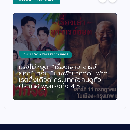
บันเทิง/ดนตรี/ซีรีส์/ภาพยนตร์
แรงไม่หยุด! “เรื่องเล่าอาจารย์
ยอด” ตอน “นางฟ้าปากจัด” ฟาด
เรตติ้งเดือด กระแทกใจคนดูทั่ว
ประเทศ พุ่งแรงถึง 4.5