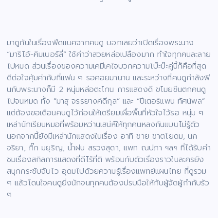
มาดูกันในเรื่องฟีดแบคจากคนดู บอกเลยว่าเปิดเรื่องพระนาง
“มาริโอ้-คิมเบอร์ลี่” ใช้คำว่าสวยหล่อเปลืองมาก ทำใจทุกคนละลาย
ไปหมด ส่วนเรื่องของความเคมีเคใจบวกความโบ๊ะบ๊ะคู่นี้ก็คือที่สุด
ดีต่อใจคุ้มค่ากับที่แฟน ๆ รอคอยมานาน และระหว่างที่คนดูกำลังฟิ
นกับพระนางก็มี 2 หนุ่มหล่อตะโกน การแสดงดี ขโมยซีนตกคนดู
ไปจนหมด ทั้ง “มาสุ จรรยางค์ดีกุล” และ “ปีเตอร์แพน ทัศน์พล”
แต่ต้องขอเตือนคนดูไว้ก่อนให้เตรียมเผื่อพื้นที่หัวใจไว้รอ หนุ่ม ๆ
เหล่านักเรียนหมอที่พร้อมหว่านเสน่ห์ให้ทุกคนหลงกันแบบไม่รู้ตัว
นอกจากนี้ยังมีเหล่านักแสดงในเรื่อง อาทิ ชาย ชาตโยดม, นก
จริยา, กิ๊ก มยุริญ, น้ำฝน สรวงสุดา, แพท ณปภา ฯลฯ ที่ได้รับคำ
ชมเรื่องสกิลการแสดงที่ดีไร้ที่ติ พร้อมกับตัวเรื่องราวในละครยัง
สนุกกระชับฉับไว อุดมไปด้วยความรู้เรื่องแพทย์แผนไทย ที่ดูรวม
ๆ แล้วโดนใจคนดูยิ่งนักจนทุกคนต้องปรบมือให้กับผู้จัดผู้กำกับรัว
ๆ