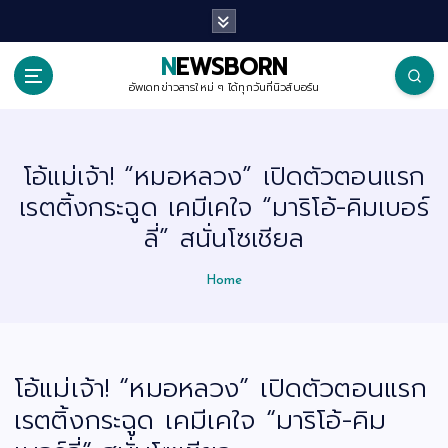
S
k
i
p
NEWSBORN
t
o
อัพเดทข่าวสารใหม่ ๆ ได้ทุกวันที่นิวส์บอร์น
c
o
n
t
โอ้แม่เจ้า! “หมอหลวง” เปิดตัวตอนแรก
e
n
เรตติ้งกระฉูด เคมีเคใจ “มาริโอ้-คิมเบอร์
t
ลี่” สนั่นโซเชียล
Home
โอ้แม่เจ้า! “หมอหลวง” เปิดตัวตอนแรก
เรตติ้งกระฉูด เคมีเคใจ “มาริโอ้-คิม