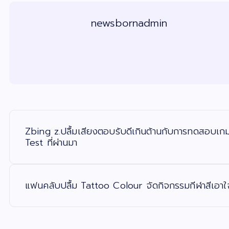
newsbornadmin
แ
น
ะ
Zbing z.ปลื้มเสียงตอบรับดีเกินต้านกับการทดสอบเ
แ
น
Test ที่ผ่านมา
ว
เ
รื่
อ
ง
แฟนคลับปลื้ม Tattoo Colour จัดกิจกรรมกีฬาสีเอา