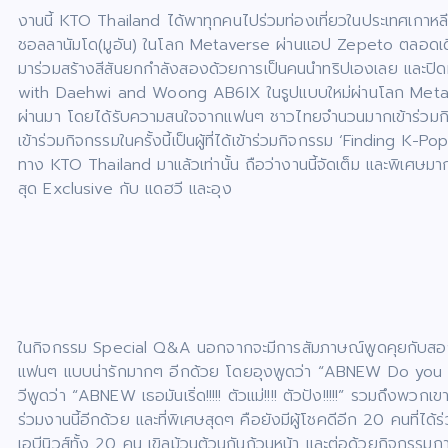
งานนี้ KTO Thailand ได้พาทุกคนไปร่วมท่องเที่ยวในประเทศเกาหลีใ
ชอลลานัมโด(มูอัน) ในโลก Metaverse ผ่านแอป Zepeto ตลอดเดือน
มาร่วมสร้างสีสันยกกำลังสองด้วยการเป็นคนนำทริปเองเลย และปิ
with Daehwi and Woong AB6IX ในรูปแบบใหม่ผ่านโลก Metaverse
ผ่านมา โดยได้รับความสนใจจากแฟนๆ ชาวไทยจำนวนมากเข้าร่วมกิจ
เข้าร่วมกิจกรรมในครั้งนี้เป็นผู้ที่ได้เข้าร่วมกิจกรรม ‘Findin
ทาง KTO Thailand มาแล้วเท่านั้น ถือว่างานนี้จัดเต็ม และพิเศษ
สุด Exclusive กับ แดฮวี และอุง
ในกิจกรรม Special Q&A นอกจากจะมีการสัมภาษณ์พูดคุยกับสองห
แฟนๆ แบบน่ารักมากๆ อีกด้วย โดยอุงพูดว่า “ABNEW Do you w
วีพูดว่า “ABNEW เธอมันเริ่ด!!!!! ตัวแม่!!!! ตัวปัง!!!!!” รวมถึงพวก
ร่วมงานนี้อีกด้วย และที่พิเศษสุดๆ คือยังมีผู้โชคดีอีก 20 คนที่ไ
เอบีนิวส์ทั้ง 20 คน เขิลม้วนต้วนกันถ้วนหน้า และต่อด้วยกิจก