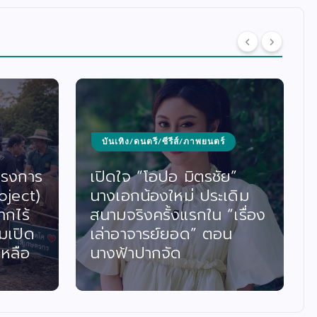
บันเทิง/ดนตรี/ซีรีส์/ภาพยนตร์
ครงการ
เปิดใจ “โอปอ มิตรชัย”
oject)
นางเอกน้องใหม่ ประเดิม
ากไร้
สนามจริงครั้งแรกใน “เรื่อง
มเปิด
เล่าอาจารย์ยอด” ตอน
เหลือ
นางฟ้าปากจัด