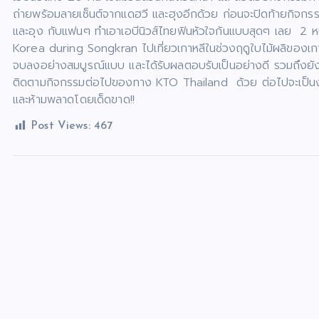
ถ่ายพร้อมลายเซ็นต์จากแดฮวี และฮุงอีกด้วย ก่อนจะปิดท้ายกิจ
และอุง กับแฟนๆ ทำเอาเอบีนิวส์ไทยฟินหัวใจกันแบบสุดๆ เลย 2 
Korea during Songkran ไปเที่ยวเกาหลีในช่วงฤดูใบไม้ผลิของเก
จบลงอย่างสมบูรณ์แบบ และได้รับผลตอบรับเป็นอย่างดี รวมถึงยังส
ติดตามกิจกรรมต่อไปของทาง KTO Thailand ด้วย ต่อไปจะเป็
และห้ามพลาดโดยเด็ดขาด!!
Post Views:
467