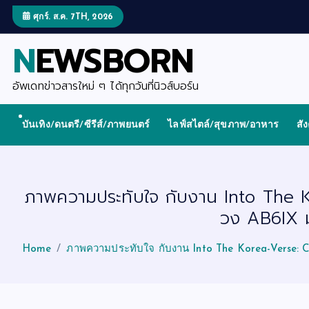
S
k
ศุกร์. ส.ค. 7TH, 2026
i
p
NEWSBORN
t
o
c
o
อัพเดทข่าวสารใหม่ ๆ ได้ทุกวันที่นิวส์บอร์น
n
t
e
บันเทิง/ดนตรี/ซีรีส์/ภาพยนตร์
ไลฟ์สไตล์/สุขภาพ/อาหาร
สั
n
t
ภาพความประทับใจ กับงาน Into The Ko
วง AB6IX 
Home
ภาพความประทับใจ กับงาน Into The Korea-Verse: C