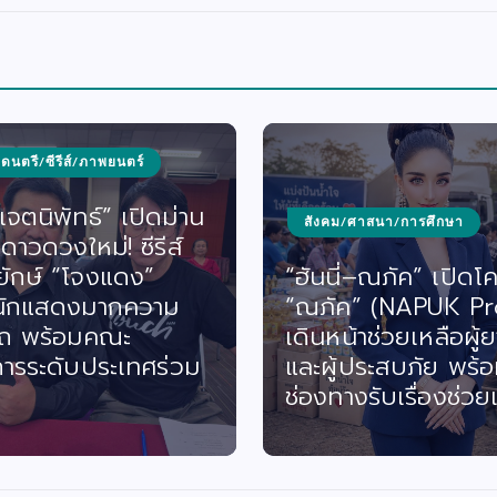
/ดนตรี/ซีรีส์/ภาพยนตร์
จตนิพัทธ์” เปิดม่าน
สังคม/ศาสนา/การศึกษา
ดาวดวงใหม่! ซีรีส์
ยักษ์ “โจงแดง”
“ฮันนี่–ณภัค” เปิดโ
นักแสดงมากความ
“ณภัค” (NAPUK Pr
ถ พร้อมคณะ
เดินหน้าช่วยเหลือผู้ย
ารระดับประเทศร่วม
และผู้ประสบภัย พร้อ
ช่องทางรับเรื่องช่วย