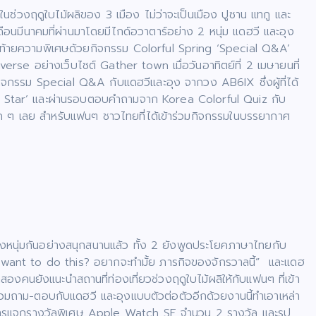
นช่วงฤดูใบไม้ผลิของ 3 เมือง ไม่ว่าจะเป็นเมือง ปูซาน แทกู และ
มีนาคมที่ผ่านมาโดยมีไกด์อวาตาร์อย่าง 2 หนุ่ม แดฮวี และอุง
ดท้ายความพิเศษด้วยกิจกรรม Colorful Spring ‘Special Q&A’
 อย่างเว็บไซต์ Gather town เมื่อวันอาทิตย์ที่ 2 เมษายนที่
กรรม Special Q&A กับแดฮวีและอุง จากวง AB6IX ซึ่งผู้ที่ได้
g K-Pop Star’ และผ่านรอบตอบคำถามจาก Korea Colorful Quiz กับ
มาก ๆ เลย สำหรับแฟนๆ ชาวไทยที่ได้เข้าร่วมกิจกรรมในบรรยากาศ
นุ่มกันอย่างสนุกสนานแล้ว ทั้ง 2 ยังพูดประโยคภาษาไทยกับ
ant to do this? อยากจะทำมั้ย ภารกิจของจักรวาลนี้” และแดฮ
เขาสองคนยังแนะนำสถานที่ท่องเที่ยวช่วงฤดูใบไม้ผลิให้กับแฟนๆ ที่เข้า
ด้ร่วมถาม-ตอบกับแดฮวี และอุงแบบตัวต่อตัวอีกด้วยงานนี้ทำเอาเหล่า
รรมการแจกรางวัลพิเศษ Apple Watch SE จำนวน 2 รางวัล และรูป