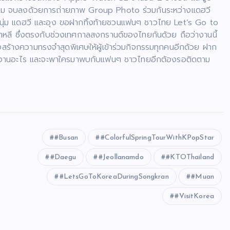
กรรม จบลงด้วยการถ่ายภาพ Group Photo ร่วมกันระหว่างแดฮวี
หนุ่ม แดฮวี และอุง ขอฝากทิ้งท้ายชวนแฟนๆ ชาวไทย Let’s Go to
าหลี ซึ่งตรงกับช่วงเทศกาลสงกรานต์ของไทยกันด้วย ถือว่างานนี้
ร้างความทรงจำสุดพิเศษให้ผู้เข้าร่วมกิจกรรมทุกคนอีกด้วย ฝาก
นงานอะไร และจะพาใครมาพบกับแฟนๆ ชาวไทยอีกต้องรอติดตาม
#Busan
#ColorfulSpringTourWithKPopStar
#Daegu
#Jeollanamdo
#KTOThailand
#LetsGoToKoreaDuringSongkran
#Muan
#VisitKorea