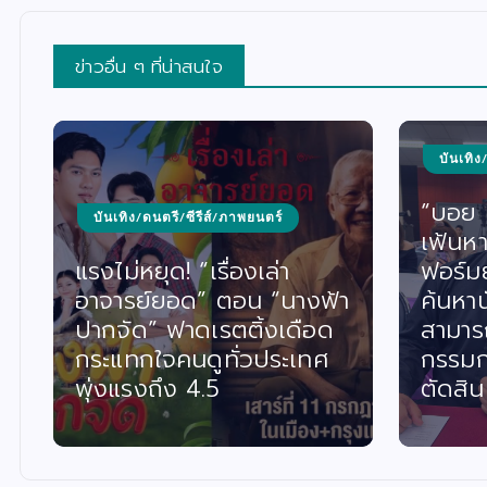
ข่าวอื่น ๆ ที่น่าสนใจ
บันเทิง
“บอย เ
บันเทิง/ดนตรี/ซีรีส์/ภาพยนตร์
เฟ้นหา
แรงไม่หยุด! “เรื่องเล่า
ฟอร์ม
อาจารย์ยอด” ตอน “นางฟ้า
ค้นหา
ปากจัด” ฟาดเรตติ้งเดือด
สามาร
กระแทกใจคนดูทั่วประเทศ
กรรมก
พุ่งแรงถึง 4.5
ตัดสิน