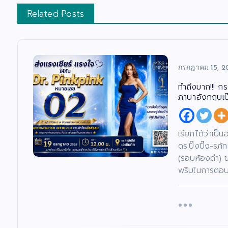
Related Posts
กรกฎาคม 15, 2
ทำถึงมาก!!! ก
ภาษาอังกฤษเป๊ะ
เรียกได้ว่าเป็
ดร.ปิ๊งปิ๊ง-ร
(รอบห้องดำ) 
พริบในการตอบค