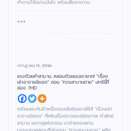
คำถามได้อย่างมั่นใจ พร้อมสื่อสารภาษ…
กรกฎาคม 15, 2026
แรงด้วยคำสาบาน…หลอนด้วยแรงอาฆาต! “เรื่อง
เล่าอาจารย์ยอด” ตอน “ทวงสาบานตาย” เสาร์นี้ที่
ช่อง 7HD
เตรียมพบกับอีกหนึ่งตอนเข้มข้นของซีรีส์ “เรื่องเล่า
อาจารย์ยอด” ที่หยิบเรื่องราวของมิตรภาพ คำสัตย์
สาบาน และกฎแห่งกรรม มาถ่ายทอดผ่าน
บรรยากาศสุดระทึกในตอน “ทวงสาบานตาย” ผลิต