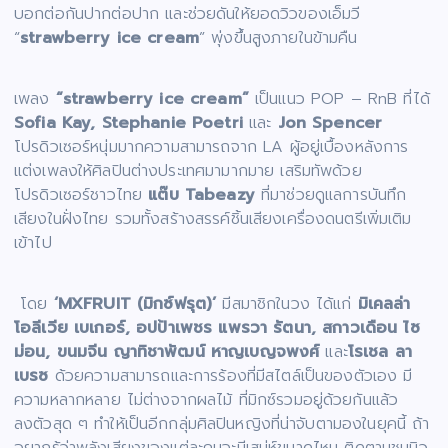
บอกต่อกันปากต่อปาก และช่วยดันให้ยอดวิวของเอ็มวี
“
strawberry ice cream
” พุ่งขึ้นสูงภายในข้ามคืน
เพลง
“strawberry ice cream”
เป็นแนว POP – RnB ที่ได้
Sofia Kay, Stephanie Poetri
และ
Jon Spencer
โปรดิวเซอร์หนุ่มมากความสามารถจาก LA ผู้อยู่เบื้องหลังการ
แต่งเพลงให้ศิลปินต่างประเทศมามากมาย เสริมทัพด้วย
โปรดิวเซอร์ชาวไทย
แต๊บ Tabeazy
ที่มาช่วยดูแลการบันทึก
เสียงในฝั่งไทย รวมทั้งสร้างสรรค์ชิ้นเสียงเครื่องดนตรีเพิ่มเติม
เข้าไป
โดย
‘MXFRUIT (มิกซ์ฟรุต)’
มีสมาชิกในวง ได้แก่
มิเคลล่า
โอลีเวีย เบเกอร์, อปป้าเพชร แพรวา รัตนา, สกาวเดือน ไซ
ม่อน, ขนมจีน ญาทิชาพัฒน์ หาญเบญจพงศ์
และ
โรเชล ลา
เบรซ
ด้วยความสามารถและการร้องที่มีสไตล์เป็นของตัวเอง มี
ความหลากหลาย ไม่ต่างจากผลไม้ ที่มิกซ์รวมอยู่ด้วยกันแล้ว
ลงตัวสุด ๆ ทำให้เป็นอีกกลุ่มศิลปินหญิงที่น่าจับตามองในยุคนี้ ถ้า