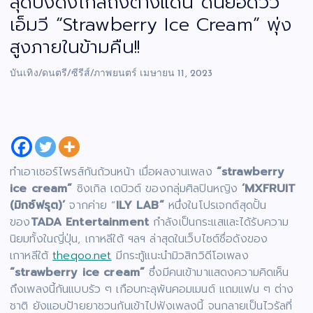
สุดปังดังไกลถึงต่างแดน ดันยอดวิว
เอ็มวี “Strawberry Ice Cream” พุ่ง
สูงภายในข้ามคืน!!
บันเทิง/ดนตรี/ซีรีส์/ภาพยนตร์
เมษายน 11, 2023
ทำเอาเซอร์ไพรส์กันถ้วนหน้า เมื่อผลงานเพลง
“strawberry
ice cream”
ซิงเกิล เดบิวต์ ของกลุ่มศิลปินหญิง
‘MXFRUIT
(มิกซ์ฟรุต)’
จากค่าย “
ILY LAB”
หนึ่งในโปรเจกต์สุดปั้น
ของ
TADA Entertainment
กำลังเป็นกระแสและได้รับความ
นิยมทั้งในญี่ปุ่น, เกาหลีใต้ ฯลฯ ล่าสุดในเว็บไซต์ชื่อดังของ
เกาหลีใต้
theqoo.net
มีกระทู้แนะนำมิวสิกวิดีโอเพลง
“strawberry ice cream”
ซึ่งมีคนเข้ามาแสดงความคิดเห็น
ถึงเพลงนี้กันแบบรัว ๆ เกือบทะลุพันคอมเมนต์ แถมแฟน ๆ ต่าง
ชาติ ยังแอบป้ายยาชวนกันเข้าไปฟังเพลงนี้ จนกลายเป็นไวรัลที่