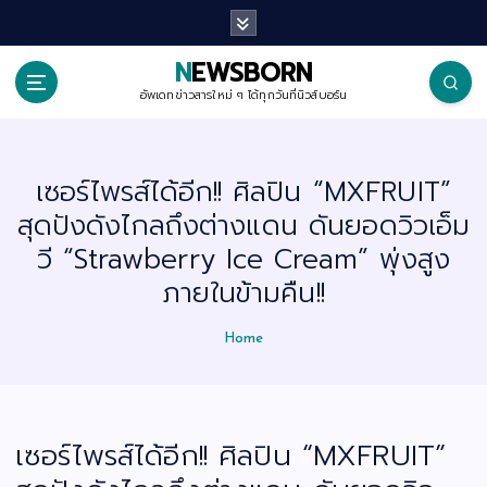
S
k
i
p
NEWSBORN
t
o
อัพเดทข่าวสารใหม่ ๆ ได้ทุกวันที่นิวส์บอร์น
c
o
n
t
เซอร์ไพรส์ได้อีก!! ศิลปิน “MXFRUIT”
e
n
สุดปังดังไกลถึงต่างแดน ดันยอดวิวเอ็ม
t
วี “Strawberry Ice Cream” พุ่งสูง
ภายในข้ามคืน!!
Home
เซอร์ไพรส์ได้อีก!! ศิลปิน “MXFRUIT”