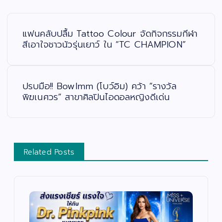
แ
น
ะ
แฟนคลับปลื้ม Tattoo Colour จัดกิจกรรมกีฬา
แ
น
สีเอาใจชาวนัวรุ่นเยาว์ ใน “TC CHAMPION”
ว
เ
รื่
อ
ง
ปรบมือ!! BowImm (โบว์อิม) คว้า “รางวัล
พิฆเนศวร” สาขาศิลปินไอดอลหญิงดีเด่น
Related Posts