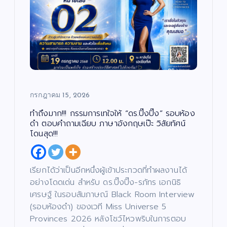
กรกฎาคม 15, 2026
ทำถึงมาก!!! กรรมการเทใจให้ “ดร.ปิ๊งปิ๊ง” รอบห้อง
ดำ ตอบคำถามเฉียบ ภาษาอังกฤษเป๊ะ วิสัยทัศน์
โดนสุด!!!
เรียกได้ว่าเป็นอีกหนึ่งผู้เข้าประกวดที่ทำผลงานได้
อย่างโดดเด่น สำหรับ ดร.ปิ๊งปิ๊ง-รภัทร เอกนิธิ
เศรษฐ์ ในรอบสัมภาษณ์ Black Room Interview
(รอบห้องดำ) ของเวที Miss Universe 5
Provinces 2026 หลังโชว์ไหวพริบในการตอบ