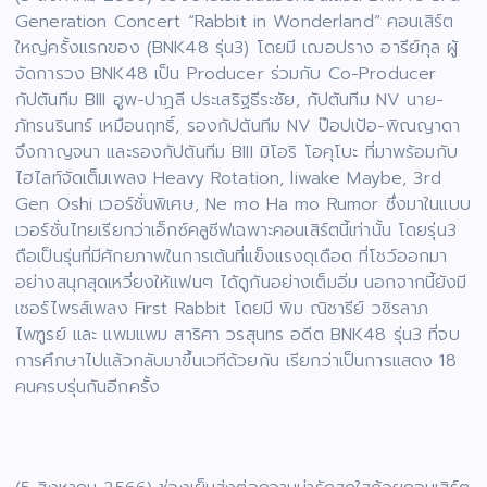
Generation Concert “Rabbit in Wonderland” คอนเสิร์ต
ใหญ่ครั้งแรกของ (BNK48 รุ่น3) โดยมี เฌอปราง อารีย์กุล ผู้
จัดการวง BNK48 เป็น Producer ร่วมกับ Co-Producer
กัปตันทีม BIII ฮูพ-ปาฏลี ประเสริฐธีระชัย, กัปตันทีม NV นาย-
ภัทรนรินทร์ เหมือนฤทธิ์, รองกัปตันทีม NV ป๊อปเป้อ-พิณญาดา
จึงกาญจนา และรองกัปตันทีม BIII มิโอริ โอคุโบะ ที่มาพร้อมกับ
ไฮไลท์จัดเต็มเพลง Heavy Rotation, liwake Maybe, 3rd
Gen Oshi เวอร์ชั่นพิเศษ, Ne mo Ha mo Rumor ซึ่งมาในแบบ
เวอร์ชั่นไทยเรียกว่าเอ็กซ์คลูซีฟเฉพาะคอนเสิร์ตนี้เท่านั้น โดยรุ่น3
ถือเป็นรุ่นที่มีศักยภาพในการเต้นที่แข็งแรงดุเดือด ที่โชว์ออกมา
อย่างสนุกสุดเหวี่ยงให้แฟนๆ ได้ดูกันอย่างเต็มอิ่ม นอกจากนี้ยังมี
เซอร์ไพรส์เพลง First Rabbit โดยมี พิม ณิชารีย์ วชิรลาภ
ไพฑูรย์ และ แพมแพม สาริศา วรสุนทร อดีต BNK48 รุ่น3 ที่จบ
การศึกษาไปแล้วกลับมาขึ้นเวทีด้วยกัน เรียกว่าเป็นการแสดง 18
คนครบรุ่นกันอีกครั้ง