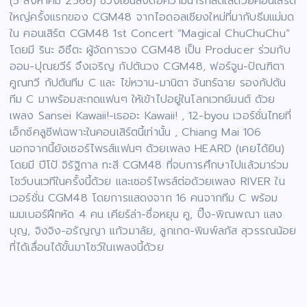
(5 สิงหาคม 2566) ช่วงเย็นส่งต่อความน่ารักสดใสด้วยคอนเสิร์ต
ใหญ่ครั้งแรกของ CGM48 จากไอดอลเชียงใหม่ที่มากับธีมแม่มด
ใน คอนเสิร์ต CGM48 1st Concert “Magical ChuChuChu”
โดยมี รินะ อิซึตะ ผู้จัดการวง CGM48 เป็น Producer ร่วมกับ
ออม-ปุณยวีร์ จึงเจริญ กัปตันวง CGM48, ฟอร์จูน-ปัณฑิตา
คูณทวี กัปตันทีม C และ ไข่หวาน-มานิตา จันทร์ฉาย รองกัปตัน
ทีม C มาพร้อมสะกดแฟนๆ ให้เข้าไปอยู่ในโลกเวทย์มนต์ ด้วย
เพลง Sansei Kawaii!-เธออะ Kawaii! , 12-byou เวอร์ชั่นไทยที่
เอ็กซ์คลูซีฟเฉพาะในคอนเสิร์ตนี้เท่านั้น , Chiang Mai 106
นอกจากนี้ยังเซอร์ไพรส์แฟนๆ ด้วยเพลง HEARD (เคยได้ยิน)
โดยมี ปีโป้ จิรัฐิกาล ทะสี CGM48 ที่จบการศึกษาไปแล้วมาร่วม
โชว์บนเวทีในครั้งนี้ด้วย และเซอร์ไพรส์ต่อด้วยเพลง RIVER ใน
เวอร์ชั่น CGM48 โดยการแสดงจาก 16 คนจากทีม C พร้อม
เมมเบอร์ฝึกหัด 4 คน เคียร์ล่า-ซื่อหยุน คู, ปิ๊ง-พิณพณา แสง
บุญ, จิงจิง-อรัญญา แก้วมาลัย, ลูกเกด-พิมพ์ลภัส สุวรรณน้อย
ที่ได้เลื่อนได้ขั้นมาโชว์ในเพลงนี้ด้วย