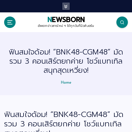
S
k
i
p
NEWSBORN
t
o
อัพเดทข่าวสารใหม่ ๆ ได้ทุกวันที่นิวส์บอร์น
c
o
n
t
ฟินสมใจด้อม! “BNK48-CGM48” มัด
e
n
รวม 3 คอนเสิร์ตยกค่าย โชว์แบทเทิล
t
สนุกสุดเหวี่ยง!
Home
ฟินสมใจด้อม! “BNK48-CGM48” มัด
รวม 3 คอนเสิร์ตยกค่าย โชว์แบทเทิล