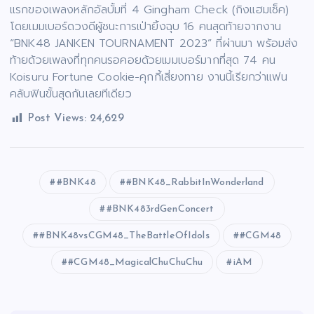
แรกของเพลงหลักอัลบั้มที่ 4 Gingham Check (กิงแฮมเช็ค)
โดยเมมเบอร์ดวงดีผู้ชนะการเป่ายิ้งฉุบ 16 คนสุดท้ายจากงาน
“BNK48 JANKEN TOURNAMENT 2023” ที่ผ่านมา พร้อมส่ง
ท้ายด้วยเพลงที่ทุกคนรอคอยด้วยเมมเบอร์มากที่สุด 74 คน
Koisuru Fortune Cookie-คุกกี้เสี่ยงทาย งานนี้เรียกว่าแฟน
คลับฟินขั้นสุดกันเลยทีเดียว
Post Views:
24,629
#BNK48
#BNK48_RabbitInWonderland
#BNK483rdGenConcert
#BNK48vsCGM48_TheBattleOfIdols
#CGM48
#CGM48_MagicalChuChuChu
iAM