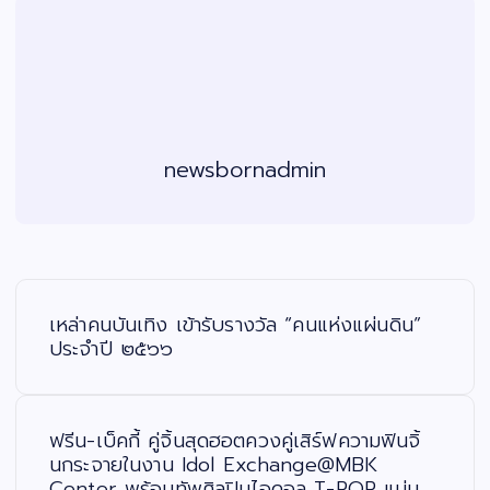
newsbornadmin
แ
น
ะ
เหล่าคนบันเทิง เข้ารับรางวัล “คนแห่งแผ่นดิน”
แ
น
ประจำปี ๒๕๖๖
ว
เ
รื่
อ
ง
ฟรีน-เบ็คกี้ คู่จิ้นสุดฮอตควงคู่เสิร์ฟความฟินจิ้
นกระจายในงาน Idol Exchange@MBK
Center พร้อมทัพศิลปินไอดอล T-POP แน่น