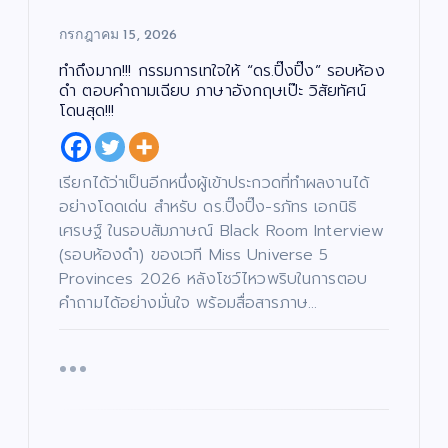
กรกฎาคม 15, 2026
ทำถึงมาก!!! กรรมการเทใจให้ “ดร.ปิ๊งปิ๊ง” รอบห้อง
ดำ ตอบคำถามเฉียบ ภาษาอังกฤษเป๊ะ วิสัยทัศน์
โดนสุด!!!
เรียกได้ว่าเป็นอีกหนึ่งผู้เข้าประกวดที่ทำผลงานได้
อย่างโดดเด่น สำหรับ ดร.ปิ๊งปิ๊ง-รภัทร เอกนิธิ
เศรษฐ์ ในรอบสัมภาษณ์ Black Room Interview
(รอบห้องดำ) ของเวที Miss Universe 5
Provinces 2026 หลังโชว์ไหวพริบในการตอบ
คำถามได้อย่างมั่นใจ พร้อมสื่อสารภาษ…