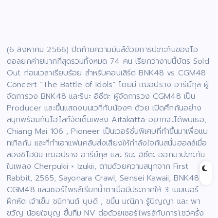
(6 สิงหาคม 2566) ปิดท้ายความมันส์ด้วยการปะทะกันของไอ
ดอลยกค่ายมากที่สุดรวมทั้งหมด 74 คน เรียกว่างานนี้บัตร Sold
Out ก่อนเวลาเรียบร้อย สำหรับคอนเสิร์ต BNK48 vs CGM48
Concert “The Battle of Idols” โดยมี เฌอปราง อารีย์กุล ผู้
จัดการวง BNK48 และรินะ อิซึตะ ผู้จัดการวง CGM48 เป็น
Producer และขึ้นแสดงบนเวทีกับน้องๆ ด้วย เปิดศึกกันอย่าง
สนุกพร้อมกับไฮไลท์จัดเต็มเพลง Aitakatta-อยากจะได้พบเธอ,
Chiang Mai 106 , Pioneer เป็นเวอร์ชั่นพิเศษที่ทำขึ้นมาเพื่อแบ
ทเทิลกัน และที่ทำเอาแฟนคลับส่งเสียงให้กำลังใจกันสนั่นฮอลล์เมื่อ
สองชิไฮนิน เฌอปราง อารีย์กุล และ รินะ อิซึตะ ออกมาปะทะกัน
ในเพลง Cherpukii × Izukii, ตามด้วยความสนุกจาก First
Rabbit, 2565, Sayonara Crawl, Sensei Kawaii, BNK48 x
CGM48 และเซอร์ไพรส์เรียกน้ำตาเมื่อมีประกาศให้ 3 เมมเบอร์
ฝึกหัด เจ้าเข็ม ชนิกานต์ บุษดี , ขมิ้น มณิภา รู้ปัญญา เเละ พา
ขวัญ น้อยใจบุญ ขึ้นทีม NV ต่อด้วยเซอร์ไพรส์กับการโชว์ครั้ง