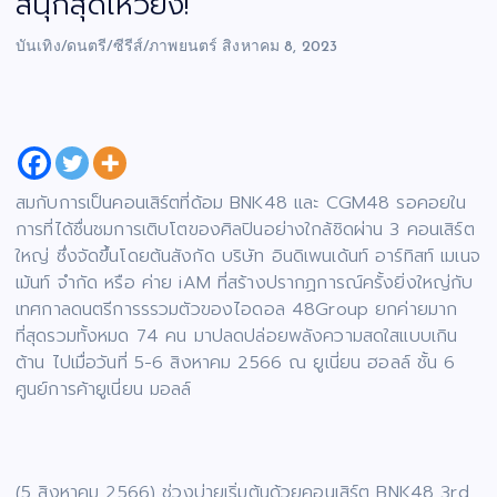
สนุกสุดเหวี่ยง!
บันเทิง/ดนตรี/ซีรีส์/ภาพยนตร์
สิงหาคม 8, 2023
สมกับการเป็นคอนเสิร์ตที่ด้อม BNK48 และ CGM48 รอคอยใน
การที่ได้ชื่นชมการเติบโตของศิลปินอย่างใกล้ชิดผ่าน 3 คอนเสิร์ต
ใหญ่ ซึ่งจัดขึ้นโดยต้นสังกัด บริษัท อินดิเพนเด้นท์ อาร์ทิสท์ เมเนจ
เม้นท์ จำกัด หรือ ค่าย iAM ที่สร้างปรากฏการณ์ครั้งยิ่งใหญ่กับ
เทศกาลดนตรีการรรวมตัวของไอดอล 48Group ยกค่ายมาก
ที่สุดรวมทั้งหมด 74 คน มาปลดปล่อยพลังความสดใสแบบเกิน
ต้าน ไปเมื่อวันที่ 5-6 สิงหาคม 2566 ณ ยูเนี่ยน ฮอลล์ ชั้น 6
ศูนย์การค้ายูเนี่ยน มอลล์
(5 สิงหาคม 2566) ช่วงบ่ายเริ่มต้นด้วยคอนเสิร์ต BNK48 3rd