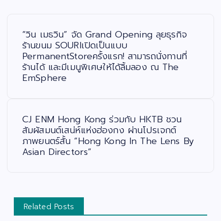
แ
น
ะ
“วิน เมธวิน” จัด Grand Opening ลุยธุรกิจ
แ
น
ร้านขนม SOURIเปิดเป็นแบบ
ว
PermanentStoreครั้งแรก! สามารถนั่งทานที่
เ
รื่
ร้านได้ และมีเมนูพิเศษให้ได้ลิ้มลอง ณ The
อ
ง
EmSphere
CJ ENM Hong Kong ร่วมกับ HKTB ชวน
สัมผัสมนต์เสน่ห์แห่งฮ่องกง ผ่านโปรเจกต์
ภาพยนตร์สั้น “Hong Kong In The Lens By
Asian Directors”
Related Posts