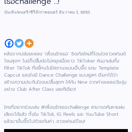
เธอchallenge …!
บันเทิง/ดนตรี/ซีรีส์/ภาพยนตร์
ธันวาคม 3, 2023
หลังจากปล่อยเพลง ‘เพื่อนรักเธอ’ ซิงเกิลใหม่ที่โดนใจชาวเฟรนด์
โซนสุดๆ ไนน์ก็ปลื้มต่อไม่หยุดเมื่อชาว TikToker หันมาเล่นทั้ง
Filter TikTok ที่ขยี้คนไม่มีสถานะแบบเจ็บจี๊ด แถม Template
Capcut และยังมี Dance Challenge แบบคูลๆ เรียกได้ว่า
สร้างความประทับใจจนปลื้มสุดๆ ให้กับ Nine จากค่ายเพลงวัยรุ่น
อย่าง Club After Class เลยทีเดียว!
ใครที่อยากร่วมเล่น #เพื่อนรักเธอchallenge สามารถค้นหาแผ่น
เสียงได้แล้ว ทั้งใน TikTok, IG Reels และ YouTube Short
แล้วมาเจ็บจี๊ดไปด้วยกันค่า…ชาวเฟรนด์โซน!