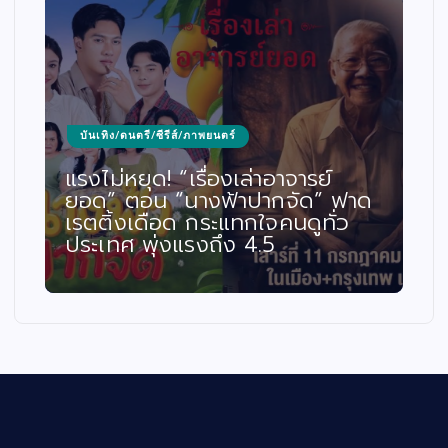
บันเทิง/ดนตรี/ซีรีส์/ภาพยนตร์
แรงไม่หยุด! “เรื่องเล่าอาจารย์
ยอด” ตอน “นางฟ้าปากจัด” ฟาด
เรตติ้งเดือด กระแทกใจคนดูทั่ว
ประเทศ พุ่งแรงถึง 4.5