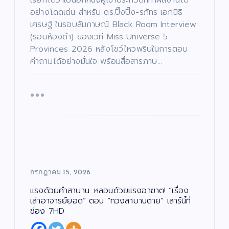
เรียกได้ว่าเป็นอีกหนึ่งผู้เข้าประกวดที่ทำผลงานได้
อย่างโดดเด่น สำหรับ ดร.ปิ๊งปิ๊ง-รภัทร เอกนิธิ
เศรษฐ์ ในรอบสัมภาษณ์ Black Room Interview
(รอบห้องดำ) ของเวที Miss Universe 5
Provinces 2026 หลังโชว์ไหวพริบในการตอบ
คำถามได้อย่างมั่นใจ พร้อมสื่อสารภาษ…
กรกฎาคม 15, 2026
แรงด้วยคำสาบาน…หลอนด้วยแรงอาฆาต! “เรื่อง
เล่าอาจารย์ยอด” ตอน “ทวงสาบานตาย” เสาร์นี้ที่
ช่อง 7HD