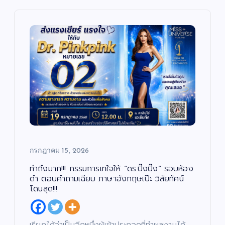
กรกฎาคม 15, 2026
ทำถึงมาก!!! กรรมการเทใจให้ “ดร.ปิ๊งปิ๊ง” รอบห้อง
ดำ ตอบคำถามเฉียบ ภาษาอังกฤษเป๊ะ วิสัยทัศน์
โดนสุด!!!