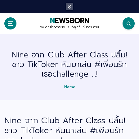
S
k
i
p
NEWSBORN
t
o
อัพเดทข่าวสารใหม่ ๆ ได้ทุกวันที่นิวส์บอร์น
c
o
n
t
Nine จาก Club After Class ปลื้ม!
e
n
ชาว TikToker หันมาเล่น #เพื่อนรัก
t
เธอchallenge …!
Home
Nine จาก Club After Class ปลื้ม!
ชาว TikToker หันมาเล่น #เพื่อนรัก