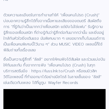
ด้วยความละเอียดในการทำงานทำให้ “เพื่อนคนโปรด (Crush)”
บ่งบอกความรู้สึกได้ทั้งจากเนื้อหาและเสียงของดนตรี สัมผัสถึง
การ “ที่รู้กันว่าเป็นมากกว่าเพื่อนสนิท แต่ยังไม่ใช่แฟน” รับรู้ความ
รู้สึกของเพื่อนสนิท ที่ต่างรู้กันว่ารู้สึกต่อกันมากกว่านั้น และยิ่งอยู่
ใกล้กันหัวใจยิ่งเต้นแรง มันพิเศษมาก ๆ เลยอยากเก็บโมเมนต์การ
เป็นเพื่อนคนพิเศษนี้ไว้นาน ๆ” ส่วน MUSIC VIDEO เพลงนี้ก็ใช้
ฟิล์มถ่ายทั้งเรื่องเลย
ซึ่งเป็นความรู้สึกที่ “ลัสส์” อยากให้คนฟังได้สัมผัส และร่วมแบ่งปัน
ให้กันและกัน ทั้งจากการฟัง “เพื่อนคนโปรด (Crush) ในทุก
บริการสตรีมมิ่ง : https://luss.lnk.to/Crush หรือชมมิวสิค
วิดีโอเพลงนี้ ที่ทำออกมาได้อย่างมีสไตล์ ในลายเซ็นของ “ลัสส์”
เช่นเดียวกับเพลง ได้ที่ยูทูบ: Wayfer Records