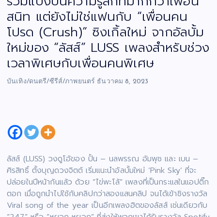
ร่วมแบ่งปันความรู้สึกที่มากกว่าเพื่อน
สนิท แต่ยังไม่ใช่แฟนกับ “เพื่อนคน
โปรด (Crush)” ซิงเกิ้ลใหม่ จากอัลบั้ม
ใหม่ของ “ลัสส์” LUSS เพลงสำหรับช่วง
เวลาพิเศษกับเพื่อนคนพิเศษ
บันเทิง/ดนตรี/ซีรีส์/ภาพยนตร์
ธันวาคม 8, 2023
ลัสส์ (LUSS) วงดูโอ้ของ ปั้น – นลพรรณ อัมพุช และ เบน –
ศิรสิทธิ์ ตั้งบุญดวงจิตต์ เริ่มแนะนำอัลบั้มใหม่ ‘Pink Sky’ ที่จะ
ปล่อยในปีหน้ากันแล้ว ด้วย “ไข่พะโล้” เพลงที่เป็นกระแสในแอปติ๊ก
ตอก เมื่อถูกนำไปใช้กับคลิปกว่าสองแสนคลิป จนได้เข้าชิงรางวัล
Viral song of the year เป็นอีกเพลงฮิตของลัสส์ เช่นเดียวกับ
“247” หรือ “หยอก หยอก” ที่ส่งให้พวกเขาได้รับรางวัล Spotify