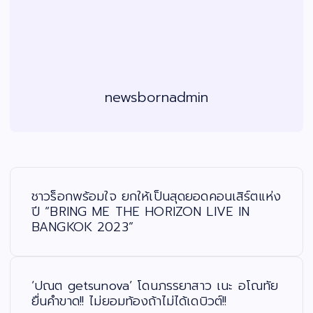
newsbornadmin
แ
น
ะ
ชาวร็อกพร้อมใจ ยกให้เป็นสุดยอดคอนเสิร์ตแห่ง
แ
น
ปี “BRING ME THE HORIZON LIVE IN
ว
BANGKOK 2023”
เ
รื่
อ
ง
‘ปณต getsunova’ โดนภรรยาสาว เนะ อโณทัย
ยื่นคำขาด!! ไม่ยอมท้องถ้าไม่ได้เดบิวต์!!