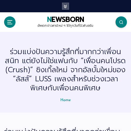
S
k
i
p
NEWSBORN
t
o
อัพเดทข่าวสารใหม่ ๆ ได้ทุกวันที่นิวส์บอร์น
c
o
n
t
ร่วมแบ่งปันความรู้สึกที่มากกว่าเพื่อน
e
n
สนิท แต่ยังไม่ใช่แฟนกับ “เพื่อนคนโปรด
t
(Crush)” ซิงเกิ้ลใหม่ จากอัลบั้มใหม่ของ
“ลัสส์” LUSS เพลงสำหรับช่วงเวลา
พิเศษกับเพื่อนคนพิเศษ
Home