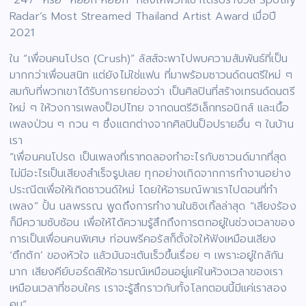
Radar’s Most Streamed Thailand Artist Award เมื่อปี
2021
ใน “เพื่อนคนโปรด (Crush)” ลัสส์จะพาไปพบความสัมพันธ์ที่เป็น
มากกว่าเพื่อนสนิท แต่ยังไม่ใช่แฟน ที่มาพร้อมซาวนด์ดนตรีใหม่ ๆ
สมกับที่พวกเขาได้รับการยกย่องว่า เป็นศิลปินที่สร้างเทรนด์ดนตรี
ใหม่ ๆ ให้วงการเพลงป็อปไทย จากดนตรีอิเล็กทรอนิกส์ และเนื้อ
เพลงป่วน ๆ กวน ๆ ซึ่งแตกต่างจากศิลปินป็อปรายอื่น ๆ ในบ้าน
เรา
“เพื่อนคนโปรด เป็นเพลงที่เราทดลองทำอะไรกับซาวนด์มากที่สุด
ไม่มีอะไรเป็นเสียงสำเร็จรูปเลย ทุกอย่างเกิดจากการทำงานอย่าง
ประณีตเพื่อให้เกิดซาวนด์ใหม่ โดยให้อารมณ์พาเราไปตอนที่ทำ
เพลง” ปั้น นลพรรณ พูดถึงการทำงานในซิงเกิ้ลล่าสุด “เสียงร้อง
ก็มีความซับซ้อน เพื่อให้ได้ความรู้สึกถึงการตกอยู่ในช่วงเวลาของ
การเป็นเพื่อนคนพิเศษ ท่อนพรีคอรัสก็ตั้งใจให้ฟังเหมือนเสียง
‘ตึกตัก’ ของหัวใจ แล้วมันจะเต้นเร็วขึ้นเรื่อย ๆ เพราะอยู่ใกล้กัน
มาก เสียงคีย์บอร์ดส์ให้อารมณ์เหมือนอยู่แค่ในห้วงเวลาของเรา
เหมือนเวลาที่ชอบใคร เราจะรู้สึกราวกับทั้งโลกตอนนี้มีแค่เราสอง
คน”