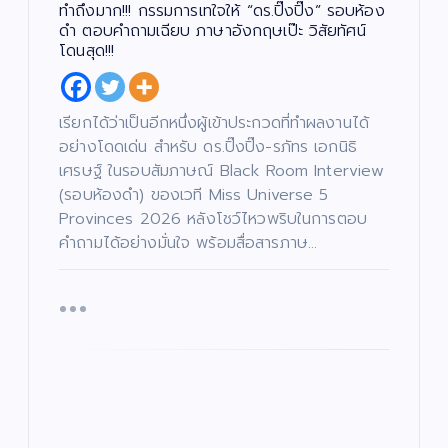
ทำถึงมาก!!! กรรมการเทใจให้ “ดร.ปิ๊งปิ๊ง” รอบห้อง
ดำ ตอบคำถามเฉียบ ภาษาอังกฤษเป๊ะ วิสัยทัศน์
โดนสุด!!!
เรียกได้ว่าเป็นอีกหนึ่งผู้เข้าประกวดที่ทำผลงานได้
อย่างโดดเด่น สำหรับ ดร.ปิ๊งปิ๊ง-รภัทร เอกนิธิ
เศรษฐ์ ในรอบสัมภาษณ์ Black Room Interview
(รอบห้องดำ) ของเวที Miss Universe 5
Provinces 2026 หลังโชว์ไหวพริบในการตอบ
คำถามได้อย่างมั่นใจ พร้อมสื่อสารภาษ…