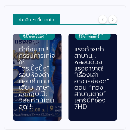
ข่าวอื่น ๆ ที่น่าสนใจ
บันเทิง/ดนตรี/ซี
บันเทิง/ดนตรี/ซี
รีส์/ภาพยนตร์
รีส์/ภาพยนตร์
ทำถึงมาก!!!
แรงด้วยคำ
กรรมการเทใจ
สาบาน…
ให้
หลอนด้วย
“ดร.ปิ๊งปิ๊ง”
แรงอาฆาต!
รอบห้องดำ
“เรื่องเล่า
ตอบคำถาม
อาจารย์ยอด”
เฉียบ ภาษา
ตอน “ทวง
อังกฤษเป๊ะ
สาบานตาย”
วิสัยทัศน์โดน
เสาร์นี้ที่ช่อง
สุด!!!
7HD