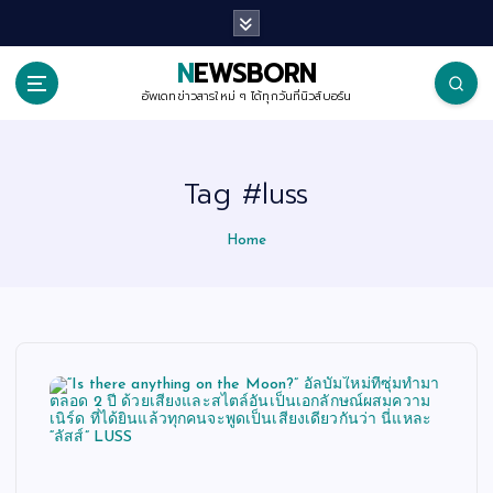
S
k
i
p
NEWSBORN
t
o
อัพเดทข่าวสารใหม่ ๆ ได้ทุกวันที่นิวส์บอร์น
c
o
n
t
Tag #luss
e
n
t
Home