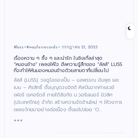
#luss
#wayferrecords
กรกฎาคม 21, 2023
เรื่องหวาน ๆ ซึ้ง ๆ และน่ารัก ในซิงเกิ้ลล่าสุด
“หมอนข้าง” เพลงให้ใจ ฮีลความรู้สึกของ “ลัสส์” LUSS
ที่จะทำให้หันมองหมอนข้างด้วยสายตาที่เปลี่ยนไป
ลัสส์ (LUSS) วงดูโอของปั้น – นลพรรณ อัมพุช และ
เบน – ศิรสิทธิ์ ตั้งบุญดวงจิตต์ ศิลปินจากค่ายเวย์
เฟอร์ เรคอร์ดส์ ภายใต้สังกัด บ.วอร์นเนอร์ มิวสิค
(ประเทศไทย) จำกัด สร้างความจัดจ้านใหม่ ๆ ให้วงการ
เพลงไทยมาอย่างต่อเนื่อง ตั้งแต่ปล่อย ‘O…