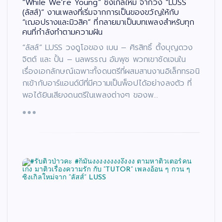
“While We’re Young” ซิงเกิลใหม่ จากวง “LUSS
(ลัสส์)” งานเพลงที่เริ่มจากการเป็นของขวัญให้กับ
“เฌอปรางและมิวสิค” ที่กลายมาเป็นบทเพลงสำหรับทุก
คนที่กำลังทำตามความฝัน
“ลัสส์” LUSS วงดูโอของ เบน – ศิรสิทธิ์ ตั้งบุญดวง
จิตต์ และ ปั้น – นลพรรณ อัมพุช พวกเขาชัดเจนใน
เรื่องเอกลักษณ์เฉพาะทั้งดนตรีที่ผสมสานงานอิเล็กทรอนิ
กเข้ากับอาร์แอนด์บีที่มีความเป็นพ็อปได้อย่างลงตัว ที่
พอได้ยินเสียงดนตรีในเพลงต่างๆ ของพ…