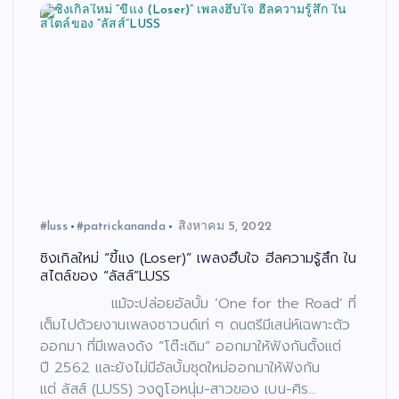
#luss
#patrickananda
สิงหาคม 5, 2022
ซิงเกิลใหม่ “ขี้แง (Loser)” เพลงฮึบใจ ฮีลความรู้สึก ใน
สไตล์ของ “ลัสส์”LUSS
แม้จะปล่อยอัลบั้ม ‘One for the Road’ ที่
เต็มไปด้วยงานเพลงซาวนด์เท่ ๆ ดนตรีมีเสน่ห์เฉพาะตัว
ออกมา ที่มีเพลงดัง “โต๊ะเดิม” ออกมาให้ฟังกันตั้งแต่
ปี 2562 และยังไม่มีอัลบั้มชุดใหม่ออกมาให้ฟังกัน
แต่ ลัสส์ (LUSS) วงดูโอหนุ่ม-สาวของ เบน-ศิร…