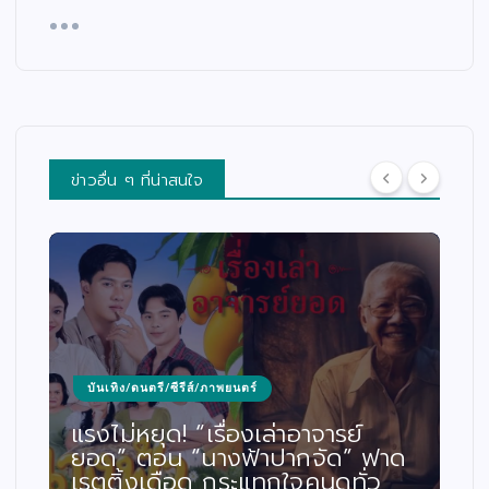
ข่าวอื่น ๆ ที่น่าสนใจ
บันเทิง/ดนตรี/ซีรีส์/ภาพยนตร์
แรงไม่หยุด! “เรื่องเล่าอาจารย์
ยอด” ตอน “นางฟ้าปากจัด” ฟาด
เรตติ้งเดือด กระแทกใจคนดูทั่ว