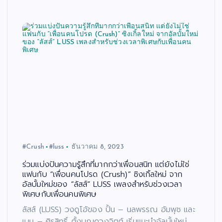
#Crush
#luss
ธันวาคม 8, 2023
ร่วมแบ่งปันความรู้สึกที่มากกว่าเพื่อนสนิท แต่ยังไม่ใช่
แฟนกับ “เพื่อนคนโปรด (Crush)” ซิงเกิ้ลใหม่ จาก
อัลบั้มใหม่ของ “ลัสส์” LUSS เพลงสำหรับช่วงเวลา
พิเศษกับเพื่อนคนพิเศษ
ลัสส์ (LUSS) วงดูโอ้ของ ปั้น – นลพรรณ อัมพุช และ
เบน – ศิรสิทธิ์ ตั้งบุญดวงจิตต์ เริ่มแนะนำอัลบั้มใหม่