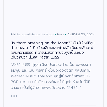
#IsthereanythingontheMoon
#luss
กันยายน 25, 2024
“Is there anything on the Moon?” อัลบั้มใหม่ที่ซุ่ม
ทำมาตลอด 2 ปี ด้วยเสียงและสไตล์อันเป็นเอกลักษณ์
ผสมความเนิร์ด ที่ได้ยินแล้วทุกคนจะพูดเป็นเสียง
เดียวกันว่า นี่แหละ “ลัสส์” LUSS
“ลัสส์” LUSS คู่หูสุดเนิร์ดประกอบด้วย ปั้น นลพรรณ
อัมพุช และ เบน ศิรสิทธิ์ ตั้งบุญดวงจิตต์ ศิลปินค่าย
Warner Music Thailand ผู้อยู่เบื้องหลังเพลง T-
POP มากมาย ที่สร้างสรรค์และล้ำที่สุดในช่วงไม่กี่ปีที่
ผ่านมา เป็นที่รู้จักจากเพลงฮิตอย่าง “247”, “…