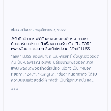
#luss
#Tutor
พฤศจิกายน 8, 2022
#รับติวป่าวคะ #ก็มันงงงงงงงงง๊งงง ตามหา
ติวเตอร์คนเก่ง มาติวเรื่องความรัก กับ “TUTOR”
เพลงอ้อน ๆ กวน ๆ ซิงเกิลใหม่จาก “ลัสส์” LUSS
“ลัสส์” LUSS สองสมาชิก เบน-ศิรสิทธิ์ ตั้งบุญดวงจิตต์
กับ ปั้น-นลพรรณ อัมพุช ปล่อยงานเพลงออกมาให้
แฟนเพลงได้ฟังอย่างต่อเนื่อง ไม่ว่าจะเป็น “หยอก
หยอก”, “247”, “KungFu”, “ขี้แง” ที่นอกจากจะได้รับ
ความนิยมแล้วยังส่งให้ “ลัสส์” เป็นที่รู้จักมากขึ้น แล…