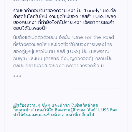
#Lonely
#luss
กันยายน 21, 2023
ร่วมหาคำตอบที่มาของความเหงา ใน “Lonely” ซิงเกิ้ล
ล่าสุดในโลกใบใหม่ งานชุดใหม่ของ “ลัสส์” LUSS เพลง
ของคนเหงา ที่ทำยังไงก็ไม่หายเหงา เช็คอาการและคำ
ตอบได้ในเพลงนี้!!!
นับตั้งแต่เปิดตัวด้วยมินิ อัลบั้ม ‘One For the Road’
ที่สร้างความสดใส และชีวิตชีวาให้กับวงการเพลงไทย
สองคู่หูหนุ่มสาวในนาม ลัสส์ (LUSS) ปั้น (นลพรรณ
อัมพุช) และเบน (ศิรสิทธิ์ ตั้งบุญดวงจิตต์) กลายเป็น
ศิลปินที่เข้าไปอยู่ในใจของคนฟังอย่างรวดเร็ว ม…