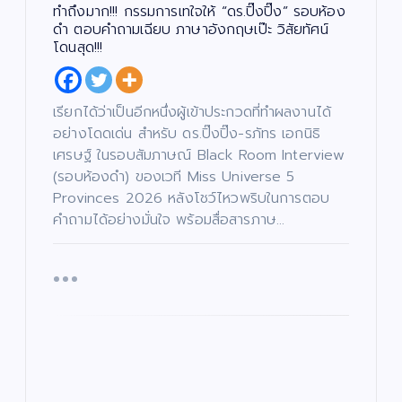
ศึ
ทำถึงมาก!!! กรรมการเทใจให้ “ดร.ปิ๊งปิ๊ง” รอบห้อง
ก
“บ
ษ
ดำ ตอบคำถามเฉียบ ภาษาอังกฤษเป๊ะ วิสัยทัศน์
า
อย
โดนสุด!!!
เจ
“ฮั
ตนิ
นนี่
พัท
–
บั
เรียกได้ว่าเป็นอีกหนึ่งผู้เข้าประกวดที่ทำผลงานได้
น
เ
ธ์”
ณ
ทิ
อย่างโดดเด่น สำหรับ ดร.ปิ๊งปิ๊ง-รภัทร เอกนิธิ
ง
เปิ
ภัค
/
เศรษฐ์ ในรอบสัมภาษณ์ Black Room Interview
ด
ดม่
”
บั
น
น
(รอบห้องดำ) ของเวที Miss Universe 5
ต
เ
าน
เปิ
รี
ทิ
/
Provinces 2026 หลังโชว์ไหวพริบในการตอบ
ง
เฟ้
ด
ซี
/
รี
ด
คำถามได้อย่างมั่นใจ พร้อมสื่อสารภาษ…
ส์
น
โค
น
/
ต
ภ
หา
รง
รี
า
/
พ
ดา
กา
ซี
ย
รี
น
ส์
ว
ร
ต
/
ร์
ภ
ดว
“ณ
า
พ
แร
ง
ภัค
ย
น
ง
ให
”
ต
ร์
ไม่
ม่!
(N
แร
หยุ
ซี
AP