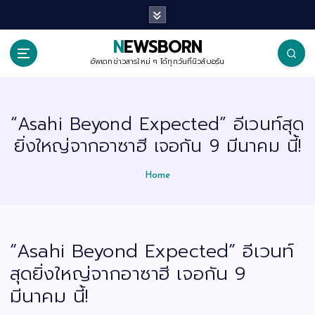
S
k
i
p
NEWSBORN
t
o
อัพเดทข่าวสารใหม่ ๆ ได้ทุกวันที่นิวส์บอร์น
c
o
n
t
“Asahi Beyond Expected” อีเวนท์สุด
e
n
ยิ่งใหญ่จากอาซาฮี เจอกัน 9 มีนาคม นี้!
t
Home
“Asahi Beyond Expected” อีเวนท์
สุดยิ่งใหญ่จากอาซาฮี เจอกัน 9
มีนาคม นี้!