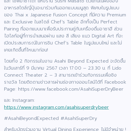
และ เชฟมาซาโตะ แห่งร้าน Sushi Masato ตัวแทนในฝั่งของ
อาหารสไตล์ญี่ปุ่นจะมาร่วมกันออกแบบเมนูสุด พิเศษในรูปแบบ
ของ Thai x Japanese Fusion Concept ที่มีความ Premium
และ Exclusive ในสไตล์ Chef’s Table อีกทั้งเป็น Perfect
Pairing ที่ออกแบบมาเพื่อรับประทานคู่กับเครื่องดื่มอาซาฮี ส่วน
ไฮไลท์อยู่ที่การนำเสนอผ่าน แสง สี เสียง แนว Digital Art ที่จะ
เปิดประสบการณ์ในการชิม Chef’s Table ในรูปแบบใหม่ เเละไม่
เคยเกิดขึ้นที่ไหนมาก่อน!
โดยทั้ง 2 กิจกรรมในงาน Asahi Beyond Expected จะจัดขึ้น
ในวันเสาร์ที่ 9 มีนาคม 2567 เวลา 17.00 – 23.30 น. ที่ Lido
Connect Theater 2 – 3 สามารถเข้าร่วมกิจกรรมเพื่อชิง
รางวัล โดยติดตามข่าวสารผ่านช่องทางออนไลน์ได้ที่ Facebook
Page: https://www.facebook.com/AsahiSuperDryBeer
และ Instagram:
https://www.instagram.com/asahisuperdrybeer
#AsahiBeyondExpected #AsahiSuperDry
สำหรับบัตรร่วมงาน Virtual Dining Experience ไม่มีจำหน่าย !