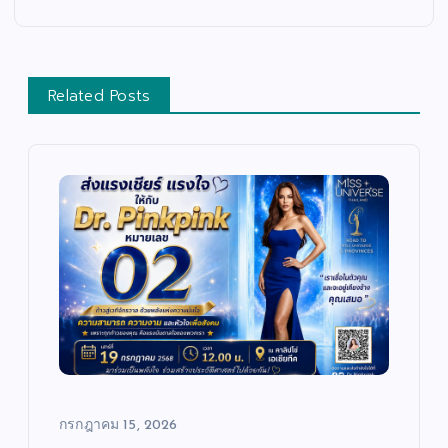
Related Posts
บั
น
เ
ทิ
ง
/
ด
น
ต
สั
รี
ง
/
ค
ซี
ม
รี
/
ส์
ศ
/
า
ภ
ส
า
น
พ
า
ย
/
น
กรกฎาคม 15, 2026
ก
ต
า
ร์
ร