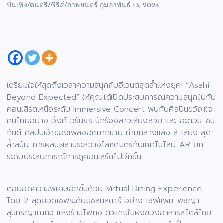
บันเทิง/ดนตรี/ซีรีส์/ภาพยนตร์
กุมภาพันธ์ 13, 2024
เตรียมใจให้สุดถึงเวลาความสนุกกับอีเวนต์สุดล้ำแห่งยุค! “Asahi
Beyond Expected” ให้คุณได้เปิดประสบการณ์ความสนุกไปกับ
คอนเสิร์ตเหนือระดับ Immersive Concert พบกับศิลปินขวัญใจ
คนไทยอย่าง อิ้งค์-วรันธร นักร้องสาวเสียงสวย และ อะตอม-ชน
กันต์ ศิลปินเจ้าของเพลงฮิตมากมาย ท่ามกลางแสง สี เสียง สุด
ล้ำสมัย การผสมผสานระหว่างโลกดนตรีกับเทคโนโลยี AR ยก
ระดับประสบการณ์การดูคอนเสิร์ตไปอีกขั้น
ต่อยอดความพิเศษอีกขั้นด้วย Virtual Dining Experience
โดย 2 สุดยอดเชฟระดับมิชลินสตาร์ อย่าง เชฟแพม-พิชญา
สุนทรญาณกิจ แห่งร้านโพทง ตัวแทนในฝั่งของอาหารสไตล์ไทย