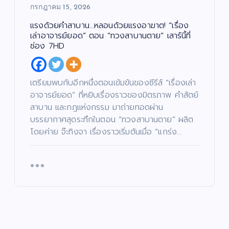
งด้
ด!
รีส์
UK
กรกฎาคม 15, 2026
วย
“เรื่
ฟอ
Pr
คำ
อง
ร์ม
oj
แรงด้วยคำสาบาน…หลอนด้วยแรงอาฆาต! “เรื่อง
สา
เล่า
ยัก
ec
เล่าอาจารย์ยอด” ตอน “ทวงสาบานตาย” เสาร์นี้ที่
บา
อา
ษ์
t)
ช่อง 7HD
น…
จา
“โจ
เดิ
หล
รย์
งแ
น
อน
ยอ
ดง
หน้
เตรียมพบกับอีกหนึ่งตอนเข้มข้นของซีรีส์ “เรื่องเล่า
ด้ว
ด”
”
า
อาจารย์ยอด” ที่หยิบเรื่องราวของมิตรภาพ คำสัตย์
ย
ตอ
ค้น
ช่ว
สาบาน และกฎแห่งกรรม มาถ่ายทอดผ่าน
แร
น
หา
ย
บรรยากาศสุดระทึกในตอน “ทวงสาบานตาย” ผลิต
งอ
“น
นัก
เห
โดยค่าย จ๊ะทิงจา เรื่องราวเริ่มต้นเมื่อ “แกร่ง…
าฆา
าง
แส
ลือ
ต!
ฟ้า
ดง
ผู้
“เรื่
ปา
มา
ยา
อง
กจั
ก
กไ
เล่า
ด”
คว
ร้
อา
ฟา
าม
แล
จา
ดเ
สา
ะผู้
รย์
รต
มา
ปร
ยอ
ติ้ง
รถ
ะ