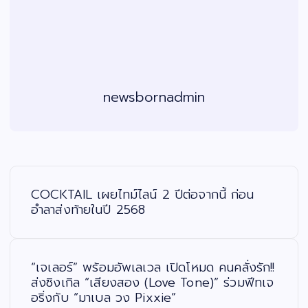
newsbornadmin
แ
น
ะ
COCKTAIL เผยไทม์ไลน์ 2 ปีต่อจากนี้ ก่อน
แ
น
อำลาส่งท้ายในปี 2568
ว
เ
รื่
อ
ง
“เจเลอร์” พร้อมอัพเลเวล เปิดโหมด คนคลั่งรัก!!
ส่งซิงเกิล “เสียงสอง (Love Tone)” ร่วมฟีทเจ
อริ่งกับ “มาเบล วง Pixxie”