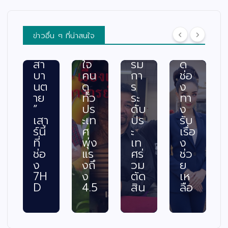
ด”
เดื
พร้
สบ
ตอ
อด
อม
ภัย
น
กร
ค
พร้
ข่าวอื่น ๆ ที่น่าสนใจ
“ท
ะแ
ณะ
อม
วง
ทก
กร
เปิ
สา
ใจ
รม
ด
บา
คน
กา
ช่อ
นต
ดู
ร
ง
าย
ทั่ว
ระ
ทา
”
ปร
ดับ
ง
เสา
ะเท
ปร
รับ
ร์นี้
ศ
ะ
เรื่อ
ที่
พุ่ง
เท
ง
ช่อ
แร
ศร่
ช่ว
ง
งถึ
วม
ย
7H
ง
ตัด
เห
D
4.5
สิน
ลือ