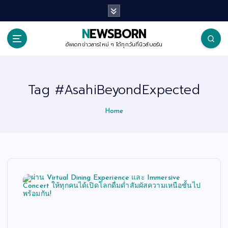
S
k
i
p
NEWSBORN
t
o
อัพเดทข่าวสารใหม่ ๆ ได้ทุกวันที่นิวส์บอร์น
c
o
n
t
Tag #AsahiBeyondExpected
e
n
t
Home