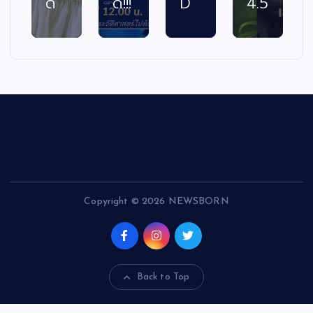
ด
ด!!!
D
4.5
Copyright © 2026 NEWSBORN
Back to Top