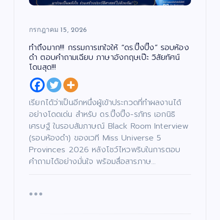
กรกฎาคม 15, 2026
ทำถึงมาก!!! กรรมการเทใจให้ “ดร.ปิ๊งปิ๊ง” รอบห้อง
ดำ ตอบคำถามเฉียบ ภาษาอังกฤษเป๊ะ วิสัยทัศน์
โดนสุด!!!
บั
น
เ
ทิ
ง
บั
/
เรียกได้ว่าเป็นอีกหนึ่งผู้เข้าประกวดที่ทำผลงานได้
น
ด
เ
น
ทิ
อย่างโดดเด่น สำหรับ ดร.ปิ๊งปิ๊ง-รภัทร เอกนิธิ
ต
ง
บั
รี
/
น
เศรษฐ์ ในรอบสัมภาษณ์ Black Room Interview
/
ด
เ
ซี
บั
น
ทิ
รี
น
(รอบห้องดำ) ของเวที Miss Universe 5
ต
ง
ส์
เ
รี
/
/
ทิ
/
Provinces 2026 หลังโชว์ไหวพริบในการตอบ
ด
ภ
ง
ซี
น
า
/
รี
ต
พ
ด
คำถามได้อย่างมั่นใจ พร้อมสื่อสารภาษ…
ส์
รี
ย
น
/
/
น
ต
ภ
ซี
ต
รี
า
รี
ร์
/
พ
ส์
ซี
ย
/
รี
น
ภ
ส์
เปิ
ต
า
/
ร์
พ
ภ
ณ
ดใ
ย
า
น
พ
จ
แร
ต
ย