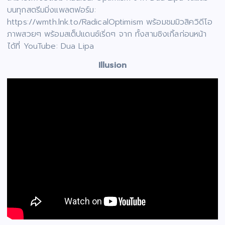
บนทุกสตรีมมิ่งแพลตฟอร์ม:
https://wmth.lnk.to/RadicalOptimism พร้อมชมมิวสิควิดีโอ
ภาพสวยๆ พร้อมสเต็ปแดนซ์เริ่ดๆ จาก ทั้งสามซิงเกิ้ลก่อนหน้า
ได้ที่ YouTube: Dua Lipa
Illusion