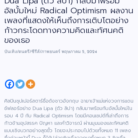
Dua Lipa (ดัว ลิปา) กลับมาพร้อม
อัลบั้มใหม่ Radical Optimism ผลงาน
เพลงที่แสดงให้เห็นถึงการเติบโตอย่าง
ก้าวกระโดดทางความคิดและทัศนคติ
ของเธอ
บันเทิง/ดนตรี/ซีรีส์/ภาพยนตร์
พฤษภาคม 5, 2024
ศิลปินซุปเปอร์สตาร์ชื่อดังชาวอังกฤษ ฉายาเจ้าแม่แห่งวงการแดน
ซ์ฟลอร์อย่าง Dua Lipa (ดัว ลิปา) กลับมาพร้อมกับอัลบั้มใหม่ใน
รอบ 4 ปี กับ Radical Optimism โดยมีคอนเซปต์ที่เล่าถึงการ
ก้าวข้ามอุปสรรค ปัญหา และคำวิจารณ์ ผ่านมุมมองและทัศนคติ
แบบเชิงบวกอย่างสุดขั้ว โดยจะประกอบไปด้วยทั้งหมด 11 เพลง
ซึ่งก่อนหน้านี้ Dua ก็ได้ปล่อยซิงเกิ้ลออกมาทั้งหมด 3 ซิงเกิ้ล