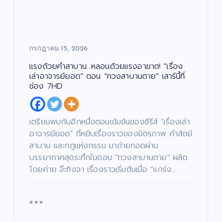
ร์
น
“โอ
ง
ต
ร์
ปอ
ทำ
ไม่
มิต
ถึง
แร
หยุ
รชั
มา
งด้
ด!
กรกฎาคม 15, 2026
ย”
ก!!!
วย
“เรื่
นา
กร
คำ
อง
แรงด้วยคำสาบาน…หลอนด้วยแรงอาฆาต! “เรื่อง
ง
รม
สา
เล่า
เล่าอาจารย์ยอด” ตอน “ทวงสาบานตาย” เสาร์นี้ที่
เอ
กา
บา
อา
ช่อง 7HD
กน้
ร
น…
จา
อง
เท
หล
รย์
ให
ใจ
อน
ยอ
เตรียมพบกับอีกหนึ่งตอนเข้มข้นของซีรีส์ “เรื่องเล่า
ม่
ให้
ด้ว
ด”
อาจารย์ยอด” ที่หยิบเรื่องราวของมิตรภาพ คำสัตย์
ปร
“ด
ย
ตอ
สาบาน และกฎแห่งกรรม มาถ่ายทอดผ่าน
ะ
ร.ปิ๊
แร
น
บรรยากาศสุดระทึกในตอน “ทวงสาบานตาย” ผลิต
เดิ
งปิ๊
งอ
“น
โดยค่าย จ๊ะทิงจา เรื่องราวเริ่มต้นเมื่อ “แกร่ง…
ม
ง”
าฆา
าง
สน
รอ
ต!
ฟ้า
าม
บ
“เรื่
ปา
จริ
ห้อ
อง
กจั
ง
ง
เล่า
ด”