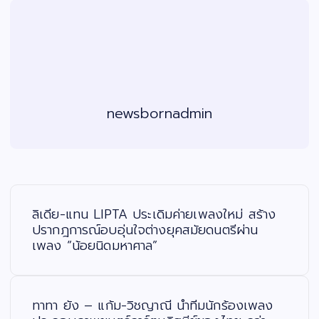
newsbornadmin
แ
น
ะ
ลิเดีย-แทน LIPTA ประเดิมค่ายเพลงใหม่ สร้าง
แ
น
ปรากฎการณ์อบอุ่นใจต่างยุคสมัยดนตรีผ่าน
ว
เพลง “น้อยนิดมหาศาล”
เ
รื่
อ
ง
ทาทา ยัง – แก้ม-วิชญาณี นำทีมนักร้องเพลง