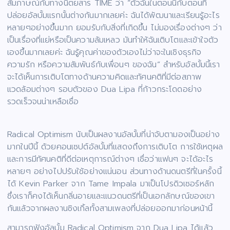
สัมภาษณ์กับทางนิตยสาร TIME ว่า “ตัวฉันในตอนนี้กับตอนที่
ปล่อยอัลบั้มแรกนั้นต่างกันมากเลยค่ะ ฉันได้พัฒนาและเรียนรู้อะไร
หลายๆอย่างขึ้นมาก ยอมรับกับสิ่งที่เกิดขึ้น ไม่มองเรื่องต่างๆ ว่า
เป็นเรื่องที่แย่หรือเป็นความล้มเหลว มันทำให้ฉันเติบโตและเข้าใจตัว
เองขึ้นมากเลยค่ะ ฉันรู้คุณค่าของตัวเองไม่ว่าจะในเชิงธุรกิจ
ความรัก หรือความสัมพันธ์กับเพื่อนๆ ของฉัน” สำหรับอัลบั้มนี้เรา
จะได้เห็นการเติบโตทางด้านความคิดและทัศนคติที่มีต่อสภาพ
แวดล้อมต่างๆ รอบตัวของ Dua Lipa ที่ก้าวกระโดดอย่าง
รวดเร็วจนน่าเหลือเชื่อ
Radical Optimism นับเป็นผลงานอัลบั้มที่น่าจับตามองเป็นอย่าง
มากในปีนี้ ด้วยคอนเซปต์อัลบั้มที่แสดงถึงการเติบโต การใช้เหตุผล
และการมีทัศนคติที่ดีต่อเหตุการณ์ต่างๆ เชื่อว่าแฟนๆ จะได้อะไร
หลายๆ อย่างไปปรับใช้อย่างแน่นอน ส่วนทางด้านดนตรีที่ในครั้งนี้
ได้ Kevin Parker จาก Tame Impala มาเป็นโปรดิวเซอร์หลัก
ซึ่งเราก็คงได้เห็นกลิ่นอายและแนวดนตรีที่เป็นเอกลักษณ์ของเขา
กันแล้วจากผลงานซิงเกิ้ลทั้งสามเพลงที่ปล่อยออกมาก่อนหน้านี้
สามารถฟังอัลบั้ม Radical Optimism จาก Dua Lipa ได้แล้ว