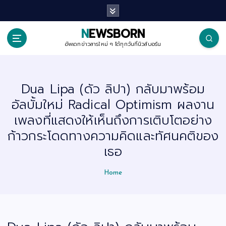
S
k
i
p
NEWSBORN
t
o
อัพเดทข่าวสารใหม่ ๆ ได้ทุกวันที่นิวส์บอร์น
c
o
n
t
Dua Lipa (ดัว ลิปา) กลับมาพร้อม
e
n
อัลบั้มใหม่ Radical Optimism ผลงาน
t
เพลงที่แสดงให้เห็นถึงการเติบโตอย่าง
ก้าวกระโดดทางความคิดและทัศนคติของ
เธอ
Home