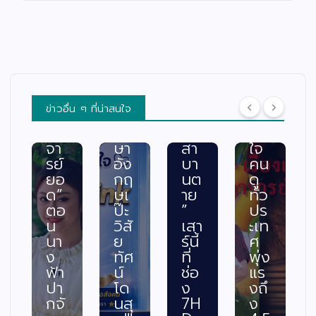
ครั้
ดำ
อา
ฟา
ง
ตอ
จา
ดเ
แร
บ
รย์
รต
กใ
คำ
ยอ
ติ้ง
น
ถา
ด”
เดื
“เรื่
ม
ตอ
อด
อง
เฉี
น
กร
ข่าวอื่น ๆ ที่น่าสนใจ
เล่า
ยบ
“ท
ะแ
อา
ภา
วง
ทก
จา
ษา
สา
ใจ
รย์
อัง
บา
คน
ยอ
กฤ
นต
ดู
ด”
ษเ
าย
ทั่ว
ตอ
ป๊ะ
”
ปร
น
วิสั
เสา
ะเท
อ
นา
ย
ร์นี้
ศ
ง
ทัศ
ที่
พุ่ง
ฟ้า
น์
ช่อ
แร
ปา
โด
ง
งถึ
กจั
นสุ
7H
ง