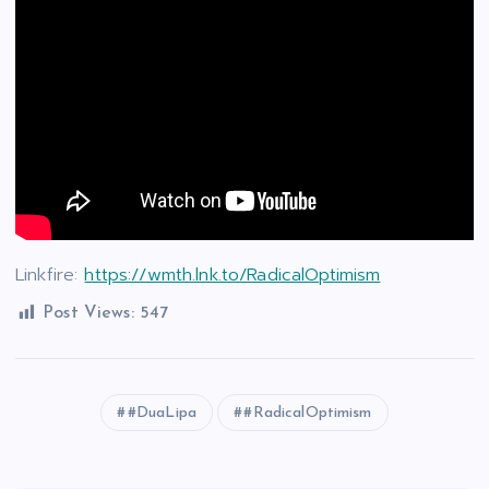
Linkfire:
https://wmth.lnk.to/RadicalOptimism
Post Views:
547
#DuaLipa
#RadicalOptimism