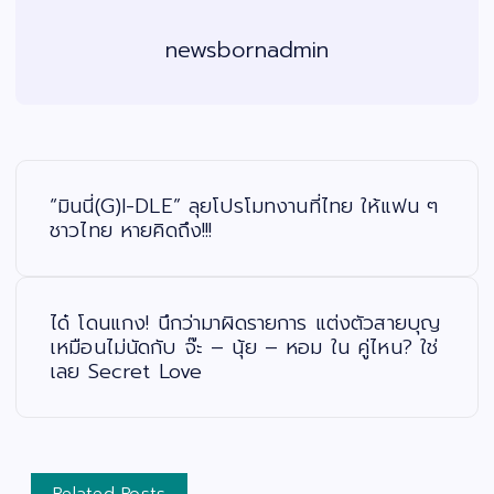
newsbornadmin
แ
น
ะ
“มินนี่(G)I-DLE” ลุยโปรโมทงานที่ไทย ให้แฟน ๆ
แ
น
ชาวไทย หายคิดถึง!!!
ว
เ
รื่
อ
ง
ได๋ โดนแกง! นึกว่ามาผิดรายการ แต่งตัวสายบุญ
เหมือนไม่นัดกับ จ๊ะ – นุ้ย – หอม ใน คู่ไหน? ใช่
เลย Secret Love
Related Posts