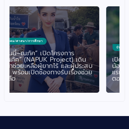
บันเทิง/ดนตรี/ซีรีส์/ภาพยนตร์
เปิดใจ “โอปอ มิตรชัย” นางเอก
น้องใหม่ ประเดิมสนามจริงครั้ง
แรกใน “เรื่องเล่าอาจารย์ยอด”
ตอน นางฟ้าปากจัด