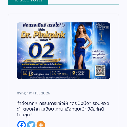
กรกฎาคม 15, 2026
ทำถึงมาก!!! กรรมการเทใจให้ “ดร.ปิ๊งปิ๊ง” รอบห้อง
ดำ ตอบคำถามเฉียบ ภาษาอังกฤษเป๊ะ วิสัยทัศน์
โดนสุด!!!