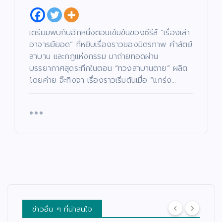
เตรียมพบกับอีกหนึ่งตอนเข้มข้นของซีรีส์ “เรื่องเล่า
อาจารย์ยอด” ที่หยิบเรื่องราวของมิตรภาพ คำสัตย์
สาบาน และกฎแห่งกรรม มาถ่ายทอดผ่าน
บรรยากาศสุดระทึกในตอน “ทวงสาบานตาย” ผลิต
โดยค่าย จ๊ะทิงจา เรื่องราวเริ่มต้นเมื่อ “แกร่ง…
ข่าวอื่น ๆ ที่น่าสนใจ