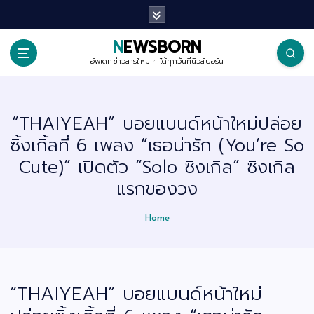
S
k
i
p
NEWSBORN
t
o
อัพเดทข่าวสารใหม่ ๆ ได้ทุกวันที่นิวส์บอร์น
c
o
n
t
“THAIYEAH” บอยแบนด์หน้าใหม่ปล่อย
e
n
ซิ้งเกิ้ลที่ 6 เพลง “เธอน่ารัก (You’re So
t
Cute)” เปิดตัว “Solo ซิงเกิล” ซิงเกิล
แรกของวง
Home
“THAIYEAH” บอยแบนด์หน้าใหม่