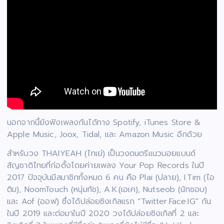
นอกจากนี้ยังฟังเพลงกันได้ทาง Spotify, iTunes Store &
Apple Music, Joox, Tidal, และ Amazon Music อีกด้วย
สำหรับวง THAIYEAH (ไทเย่) เป็นวงดนตรีแนวบอยแบนด์
สัญชาติไทยที่ก่อตั้งโดยค่ายเพลง Your Pop Records ในปี
2017 ปัจจุบันมีสมาชิกทั้งหมด 6 คน คือ Plai (ปลาย), I.Tim (ไอ
ติม), NoomTouch (หนุ่มทัช), A.K.(เอเค), Nutseob (นัทซอบ)
และ Aof (ออฟ) ซึ่งได้ปล่อยซิงเกิลแรก “Twitter.Face.IG” กัน
ในปี 2019 และต่อมาในปี 2020 วงได้ปล่อยซิงเกิลที่ 2 และ