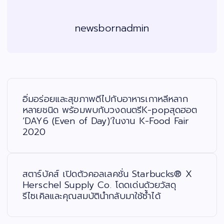
newsbornadmin
แ
น
ะ
อิ่มอร่อยและสุขภาพดีไปกับอาหารเกาหลีหลาก
แ
น
หลายชนิด พร้อมพบกับวงดนตรีK-popสุดฮอต
ว
‘DAY6 (Even of Day)’ในงาน K-Food Fair
เ
รื่
2020
อ
ง
สตาร์บัคส์ เปิดตัวคอลเลคชั่น Starbucks® X
Herschel Supply Co. โดดเด่นด้วยวัสดุ
รีไซเคิลและคุณสมบัตินำกลับมาใช้ซ้ำได้