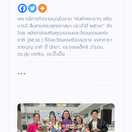
เพราะมีภารกิจงานบุญในงาน “ห่มผ้าพระธาตุ เสริม
บารมี สืบสานพระพุทธศาสนา ประจำปี ๒๕๖๙” จัด
โดย สมัชชาส่งเสริมคุณธรรมและวัฒนธรรมแห่ง
ชาติ (สส.วช.) ที่จังหวัดนครศรีธรรมราช เหล่าดารา
สายบุญ อาทิ ดี้ ปัทมา, ดร.ชายแฮ็คส์ วโรดม,
ดร.นุ้ย เกศริน, ดร.ปิ๊งปิ๊ง …