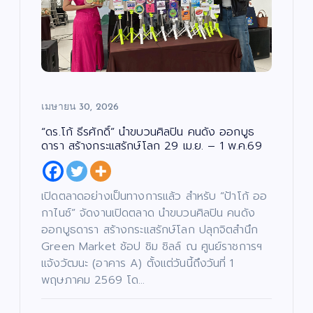
เมษายน 30, 2026
“ดร.โก้ ธีรศักดิ์” นำขบวนศิลปิน คนดัง ออกบูธ
ดารา สร้างกระแสรักษ์โลก 29 เม.ย. – 1 พ.ค.69
เปิดตลาดอย่างเป็นทางการแล้ว สำหรับ “ป้าโก้ ออ
กาไนซ์” จัดงานเปิดตลาด นำขบวนศิลปิน คนดัง
ออกบูธดารา สร้างกระแสรักษ์โลก ปลุกจิตสำนึก
Green Market ช้อป ชิม ชิลล์ ณ ศูนย์ราชการฯ
แจ้งวัฒนะ (อาคาร A) ตั้งแต่วันนี้ถึงวันที่ 1
พฤษภาคม 2569 โด…