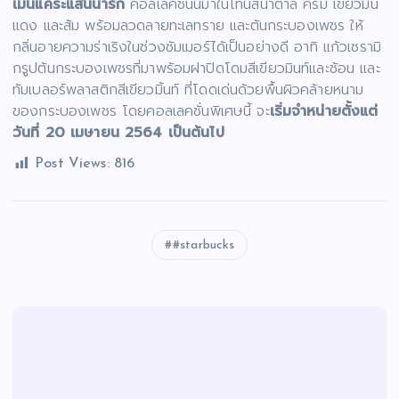
เม่นแคระแสนน่ารัก
คอลเลคชั่นนี้มาในโทนสีน้ำตาล ครีม เขียวมิ้น
แดง และส้ม พร้อมลวดลายทะเลทราย และต้นกระบองเพชร ให้
กลิ่นอายความร่าเริงในช่วงซัมเมอร์ได้เป็นอย่างดี อาทิ แก้วเซรามิ
กรูปต้นกระบองเพชรที่มาพร้อมฝาปิดโดมสีเขียวมินท์และช้อน และ
ทัมเบลอร์พลาสติกสีเขียวมิ้นท์ ที่โดดเด่นด้วยพื้นผิวคล้ายหนาม
ของกระบองเพชร โดยคอลเลคชั่นพิเศษนี้ จะ
เริ่มจำหน่ายตั้งแต่
วันที่ 20 เมษายน 2564 เป็นต้นไป
Post Views:
816
#starbucks