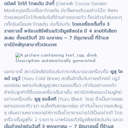
ตมิลค์ โกโก้ โกลเด้น มังกี้
(Oatmilk Cocoa Golden
Monkey)เครื่องดื่มชาโกลเด้น มังกี้ผสานกับนมข้าวโอ๊ต พิเศษ
ด้วยเลเยอร์โกโก้รสเข้มข้นที่ด้านล่างของแก้ว ท็อปด้วยโฟมและคุ
กกี้ครัมเบิ้ลรสชาโกลเด้น มังกี้เช่นกัน
โดยเครื่องดื่มทั้ง 3
รายการนี้ พร้อมเสิร์ฟในแก้วรียูสสีสดใส มี 4 ลายให้เลือก
สะสม ตั้งแต่วันที่ 20 เมษายน – 7 มิถุนายนนี้ ที่ร้านส
ตาร์บัคส์ทุกสาขาทั่วประเทศ
นอกจากนี้ สตาร์บัคส์ยังต้อนรับการกลับมาของเครื่องดื่ม
ยูสุ โค
ลด์ บรูว์
(Yuzu Cold Brew) สดชื่นอีกขั้นกับกาแฟโคลด์ บรูว์
ยอดนิยม ผสานกับส้มยูสุรสหวานอมเปรี้ยว เข้ากันอย่างลงตัว
สำหรับลูกค้าที่ชื่นชอบเครื่องดื่มชาเย็น สตาร์บัคส์ขอแนะนำเมนูใหม่
อย่างเครื่องดื่ม
ยูสุ แบล็คที
(Yuzu Black Tea)
ซึ่งเป็นการผสม
ผสานของชาทีวาน่า แบล็คทีรสกลมกล่อม เข้ากับน้ำมะนาวและส้มยู
สุ เพิ่มความหลากหลายให้การดื่มน้ำชายามบ่ายได้เป็นอย่างดี โดย
เครื่องดื่มยูสุทั้ง 2 รายการ มาพร้อมแก้วรียูสสีสดใสเช่นกัน และจะ
เริ่มจำหน่ายในวันที่ 3 พฤษภาคม – 7 มิถุนายนนี้ ที่ร้านส