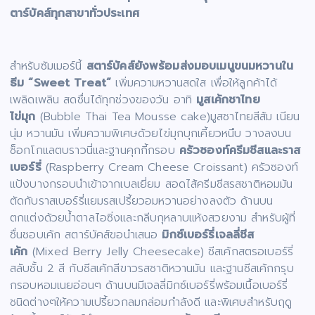
ตาร์บัคส์ทุกสาขาทั่วประเทศ
สำหรับซัมเมอร์นี้
สตาร์บัคส์ยังพร้อมส่งมอบเมนูขนมหวานใน
ธีม “
Sweet Treat”
เพิ่มความหวานสดใส เพื่อให้ลูกค้าได้
เพลิดเพลิน สดชื่นได้ทุกช่วงของวัน อาทิ
มูสเค้กชาไทย
ไข่มุก
(Bubble Thai Tea Mousse cake)มูสชาไทยสีส้ม เนียน
นุ่ม หวานมัน เพิ่มความพิเศษด้วยไข่มุกบุกเคี้ยวหนึบ วางลงบน
ช็อกโกแลตบราวนี่และฐานคุกกี้กรอบ
ครัวซองท์ครีมชีสและราส
เบอร์รี่
(Raspberry Cream Cheese Croissant) ครัวซองท์
แป้งบางกรอบนำเข้าจากเบลเยี่ยม สอดไส้ครีมชีสรสชาติหอมมัน
ตัดกับราสเบอร์รี่แยมรสเปรี้ยวอมหวานอย่างลงตัว ด้านบน
ตกแต่งด้วยน้ำตาลไอซิ่งและกลีบกุหลาบแห้งสวยงาม สำหรับผู้ที่
ชื่นชอบเค้ก สตาร์บัคส์ขอนำเสนอ
มิกซ์เบอร์รี่เจลลี่ชีส
เค้ก
(Mixed Berry Jelly Cheesecake) ชีสเค้กสตรอเบอร์รี่
สลับชั้น 2 สี กับชีสเค้กสีขาวรสชาติหวานมัน และฐานชีสเค้กกรุบ
กรอบหอมเนยอ่อนๆ ด้านบนมีเจลลี่มิกซ์เบอร์รี่พร้อมเนื้อเบอร์รี่
ชนิดต่างๆให้ความเปรี้ยวกลมกล่อมกำลังดี และพิเศษสำหรับฤดู