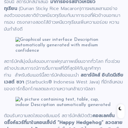
ร้อนนี้ สตาร์บัคส์นำเสนอ
มาการองรสข้าวเหนียว
ทุเรียน
(Durian Sticky Rice Macaron)การผสมผสานอย่าง
ลงตัวของรสชาติข้าวเหนียวทุเรียนกับมาการองที่ผิวข้างนอกเบา
กรอบ ตรงกลางสอดไส้ข้าวเหนียวทุเรียนเพิ่มความอร่อย หวาน
มันกำลังดี
สตาร์บัคส์มุ่งมั่นส่งมอบกาแฟคุณภาพเยี่ยมจากทั่วโลก ที่จะช่วย
สร้างประสบการณ์การดื่มกาแฟที่ดีที่สุดให้กับลูกค้าทุก
ท่าน สำหรับซัมเมอร์นี้สตาร์บัคส์ขอแนะนำ
สตาร์บัคส์ อินโดนีเซีย
เวสต์ ชวา
(Starbucks® Indonesia West Java) ที่มีกลิ่นหอม
ของดาร์กช็อกโกแลตและความหวานคล้ายวานิลลา
ต้อนรับความสดใสของซัมเมอร์ สตาร์บัคส์เปิดตัว
คอลเลคชั่น
ดริ๊งค์แวร์ที่มาในคอนเซ็ปต์ “
Happy Hedgehog” ลวดลาย