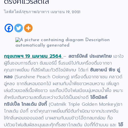
ดริ๊งค์แวร์สดใส
ไลฟ์สไตล์/สุขภาพ/อาหาร
เมษายน 19, 2021
กรุงเทพฯ 19 เมษายน 2564
–
สตาร์บัคส์ ประเทศไทย
เอาใจ
ผู้ชื่นชอบการดื่มชา ซัมเมอร์นี้ รื่นรมย์ไปกับเครื่องดื่มจากชา
คุณภาพเยี่ยม ที่เสิร์ฟในแก้วดีไซน์พิเศษ ได้แก่
ซันชายน์ พีช อู่
หลง
(Sunshine Peach Oolong) เครื่องดื่มจากชาเซน คลาวด์
อู่หลง ชากลิ่นหอมดอกไม้ ผสานกับน้ำพีชขาวหอมหวาน เพิ่มลูก
เล่นด้วยเจลลี่เนื้อพีชขาว และท๊อปปิ้งโฟมเนียนนุ่มหอมน้ำผึ้ง เหมาะ
สำหรับเติมความสดชื่นระหว่างวันได้เป็นอย่างดี
โอ๊ตมิลค์
ทริปเปิ้ล โกลเด้น มังกี้
(Oatmilk Triple Golden Monkey)ชา
โกลเด้น มังกี้ ชาดำคุณภาพเยี่ยมที่มีต้นกำเนิดมาจากประเทศจีน
ให้กลิ่นหอมของมอลต์ มาผสานกับนมข้าวโอ๊ตกลมกล่อม ท็อ
ปด้วยโฟมสัมผัสละมุนและคุ้กกี้รสชาโกลเด้น มังกี้ที่ด้านบน และ
โอ๊