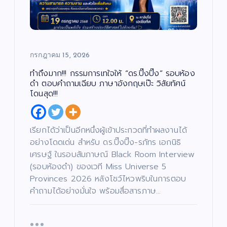
รี
ง
/
ค
ซี
ม
รี
/
ส์
ศ
/
า
ภ
ส
า
น
พ
า
ย
/
น
กรกฎาคม 15, 2026
ก
ต
า
ร์
ร
ศึ
ทำถึงมาก!!! กรรมการเทใจให้ “ดร.ปิ๊งปิ๊ง” รอบห้อง
ก
“บ
ษ
ดำ ตอบคำถามเฉียบ ภาษาอังกฤษเป๊ะ วิสัยทัศน์
า
อย
โดนสุด!!!
เจ
“ฮั
ตนิ
นนี่
พัท
–
บั
เรียกได้ว่าเป็นอีกหนึ่งผู้เข้าประกวดที่ทำผลงานได้
น
เ
ธ์”
ณ
ทิ
อย่างโดดเด่น สำหรับ ดร.ปิ๊งปิ๊ง-รภัทร เอกนิธิ
ง
เปิ
ภัค
/
เศรษฐ์ ในรอบสัมภาษณ์ Black Room Interview
ด
ดม่
”
บั
น
น
(รอบห้องดำ) ของเวที Miss Universe 5
ต
เ
าน
เปิ
รี
ทิ
/
Provinces 2026 หลังโชว์ไหวพริบในการตอบ
ง
เฟ้
ด
ซี
/
รี
ด
คำถามได้อย่างมั่นใจ พร้อมสื่อสารภาษ…
ส์
น
โค
น
/
ต
ภ
หา
รง
รี
า
/
พ
ดา
กา
ซี
ย
รี
น
ส์
ต