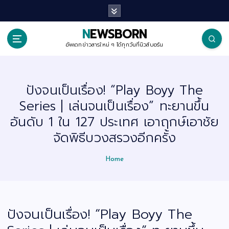
S
k
i
p
NEWSBORN
t
o
อัพเดทข่าวสารใหม่ ๆ ได้ทุกวันที่นิวส์บอร์น
c
o
n
t
ปังจนเป็นเรื่อง! “Play Boyy The
e
n
Series | เล่นจนเป็นเรื่อง” ทะยานขึ้น
t
อันดับ 1 ใน 127 ประเทศ เอาฤกษ์เอาชัย
จัดพิธีบวงสรวงอีกครั้ง
Home
ปังจนเป็นเรื่อง! “Play Boyy The