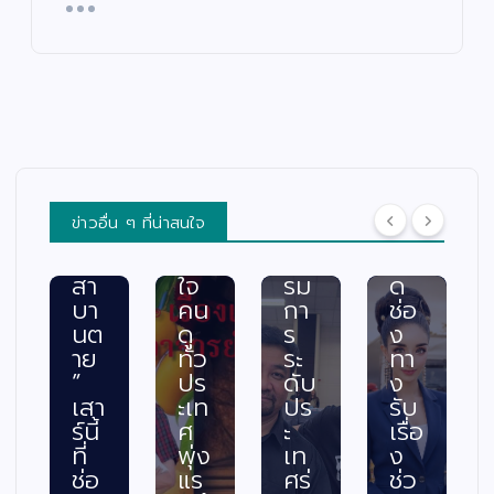
อง
กจั
ก
กไ
เล่า
ด”
คว
ร้
อา
ฟา
าม
แล
จา
ดเ
สา
ะผู้
รย์
รต
มา
ปร
ยอ
ติ้ง
รถ
ะ
ด”
เดื
พร้
สบ
ตอ
อด
อม
ภัย
น
กร
ค
พร้
ข่าวอื่น ๆ ที่น่าสนใจ
“ท
ะแ
ณะ
อม
วง
ทก
กร
เปิ
สา
ใจ
รม
ด
บา
คน
กา
ช่อ
นต
ดู
ร
ง
าย
ทั่ว
ระ
ทา
”
ปร
ดับ
ง
เสา
ะเท
ปร
รับ
ร์นี้
ศ
ะ
เรื่อ
ที่
พุ่ง
เท
ง
ช่อ
แร
ศร่
ช่ว