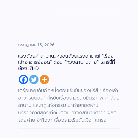
ว
ร
/
ร์
ภ
ดว
“ณ
า
พ
แร
ง
ภัค
ย
น
ง
ให
”
ต
ร์
ไม่
ม่!
(N
แร
หยุ
ซี
AP
งด้
ด!
รีส์
UK
กรกฎาคม 15, 2026
วย
“เรื่
ฟอ
Pr
คำ
อง
ร์ม
oj
แรงด้วยคำสาบาน…หลอนด้วยแรงอาฆาต! “เรื่อง
สา
เล่า
ยัก
ec
เล่าอาจารย์ยอด” ตอน “ทวงสาบานตาย” เสาร์นี้ที่
บา
อา
ษ์
t)
ช่อง 7HD
น…
จา
“โจ
เดิ
หล
รย์
งแ
น
อน
ยอ
ดง
หน้
เตรียมพบกับอีกหนึ่งตอนเข้มข้นของซีรีส์ “เรื่องเล่า
ด้ว
ด”
”
า
อาจารย์ยอด” ที่หยิบเรื่องราวของมิตรภาพ คำสัตย์
ย
ตอ
ค้น
ช่ว
สาบาน และกฎแห่งกรรม มาถ่ายทอดผ่าน
แร
น
หา
ย
บรรยากาศสุดระทึกในตอน “ทวงสาบานตาย” ผลิต
งอ
“น
นัก
เห
โดยค่าย จ๊ะทิงจา เรื่องราวเริ่มต้นเมื่อ “แกร่ง…
าฆา
าง
แส
ลือ
ต!
ฟ้า
ดง
ผู้
“เรื่
ปา
มา
ยา