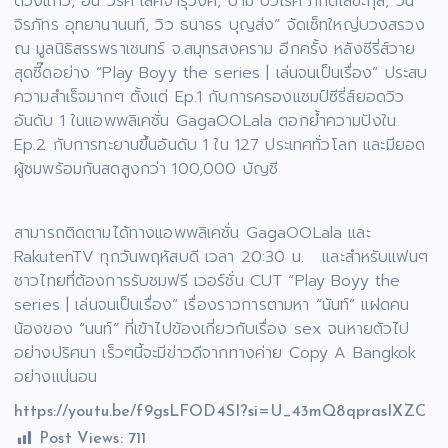
ดวงแก้ว, อั๋น วริศ เลิศจารุวงศ์, ปาม ปวเรศ ภักดีเลขะกุล, วิน
จิรภัทร อุทยานานนท์, วิว ธนาธร บุญส่ง” จัดเซ็ทใหญ่บวงสรวง
ณ มูลนิธิสรรพราเชนทร์ จ.สมุทรสงคราม อีกครั้ง หลังซีรี่ส์วาย
สุดซี๊ดอย่าง “Play Boyy the series | เล่นจนเป็นเรื่อง” ประสบ
ความสำเร็จมากๆ ตั้งแต่ Ep.1 กับการครองแชมป์ซีรี่ส์ยอดวิว
อันดับ 1 ในแอพพลิเคชั่น GagaOOLala ตอกย้ำความปังใน
Ep.2 กับการทะยานขึ้นอันดับ 1 ใน 127 ประเทศทั่วโลก และมียอด
ผู้ชมพร้อมกันสดสูงกว่า 100,000 บัญชี
สามารถติดตามได้ทางแอพพลิเคชั่น GagaOOLala และ
RakutenTV ทุกวันพฤหัสบดี เวลา 20:30 น. และสำหรับแฟนๆ
ชาวไทยที่ต้องการรับชมฟรี เวอร์ชั่น CUT “Play Boyy the
series | เล่นจนเป็นเรื่อง” เรื่องราวการตามหา “นันท์” แฝดคน
น้องของ “นนท์” ที่เข้าไปข้องเกี่ยวกับเรื่อง sex จนหายตัวไป
อย่างปริศนา เร็วๆนี้จะมีข่าวดีจากทางค่าย Copy A Bangkok
อย่างแน่นอน
https://youtu.be/f9gsLFOD4SI?si=U_43mQ8qprasIXZC
Post Views:
711