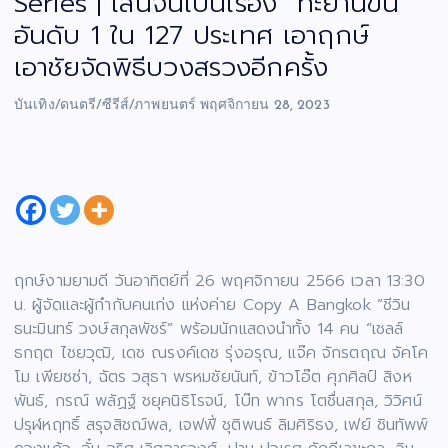
Series | เล่นจนเป็นเรื่อง” ทะยานขึ้น
อันดับ 1 ใน 127 ประเทศ เอาฤกษ์
เอาชัยจัดพิธีบวงสรวงอีกครั้ง
บันเทิง/ดนตรี/ซีรีส์/ภาพยนตร์
พฤศจิกายน 28, 2023
ฤกษ์งามยามดี วันอาทิตย์ที่ 26 พฤศจิกายน 2566 เวลา 13:30
น. ผู้จัดและผู้กำกับคนเก่ง แห่งค่าย Copy A Bangkok ”ชีวิน
ธนะมินทร์ วงษ์สกุลพัชร์” พร้อมนักแสดงนำทั้ง 14 คน “เชลล์
ธกฤต ไชยวุฒิ, เดช ณรงค์เดช รุ่งอรุณ, แจ๊ค จักรตฤณ จัคโค
โม เพียซซ่า, ฉัตร วสุธา พรหมชัยนันท์, ข้าวโอ๊ต ศุภศิลป์ สิงห
พันธ์, กรณ์ พลัฏฐ์ ชยุคนิธิโรจน์, โบ๊ท พากร โตชื่นสกุล, วิวิศน์
ปรุฬหฤทธิ์ สรุจสิชฌ์พล, เจฟฟี่ ชุติพนธ์ ลิมศิริธง, เฟย์ ชินทัพพ์