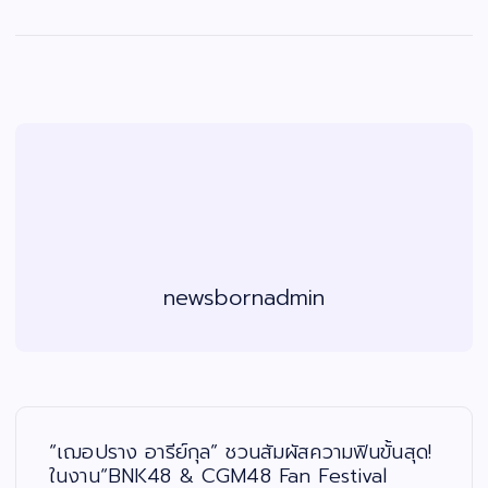
newsbornadmin
แ
น
ะ
“เฌอปราง อารีย์กุล” ชวนสัมผัสความฟินขั้นสุด!
แ
น
ในงาน“BNK48 & CGM48 Fan Festival
ว