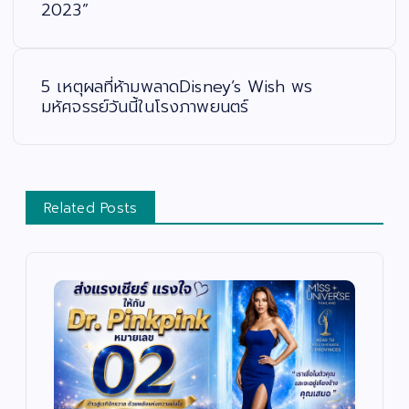
2023”
เ
รื่
อ
ง
5 เหตุผลที่ห้ามพลาดDisney’s Wish พร
มหัศจรรย์วันนี้ในโรงภาพยนตร์
Related Posts
บั
น
เ
ทิ
ง
/
ด
น
ต
สั