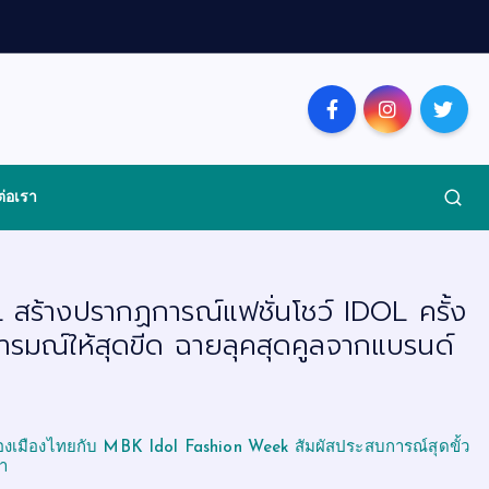
ต่อเรา
สร้างปรากฏการณ์แฟชั่นโชว์ IDOL ครั้ง
รมณ์ให้สุดขีด ฉายลุคสุดคูลจากแบรนด์
งเมืองไทยกับ MBK Idol Fashion Week สัมผัสประสบการณ์สุดขั้ว
นำ