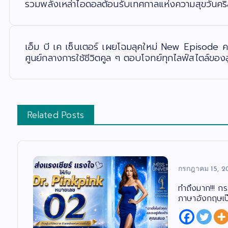
รวมพลังเหล่าไอดอลต้อนรับเทศกาลแห่งความสุขวันคร
แ
น
ว
เ
รื่
อ
เอ็ม บี เค เซ็นเตอร์ เผยโฉมลุคใหม่ New Episode
ง
ศูนย์กลางการใช้ชีวิตคูล ๆ ตอบโจทย์ทุกไลฟ์สไตล์ของ
Related Posts
กรกฎาคม 15, 2
ทำถึงมาก!!! ก
ภาษาอังกฤษเป๊ะ