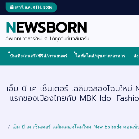
S
k
เสาร์. ส.ค. 8TH, 2026
i
p
NEWSBORN
t
o
c
o
อัพเดทข่าวสารใหม่ ๆ ได้ทุกวันที่นิวส์บอร์น
n
t
e
บันเทิง/ดนตรี/ซีรีส์/ภาพยนตร์
ไลฟ์สไตล์/สุขภาพ/อาหาร
สั
n
t
เอ็ม บี เค เซ็นเตอร์ เฉลิมฉลองโฉมให
แรกของเมืองไทยกับ MBK Idol Fashion
เอ็ม บี เค เซ็นเตอร์ เฉลิมฉลองโฉมใหม่ New Episode คอนเ