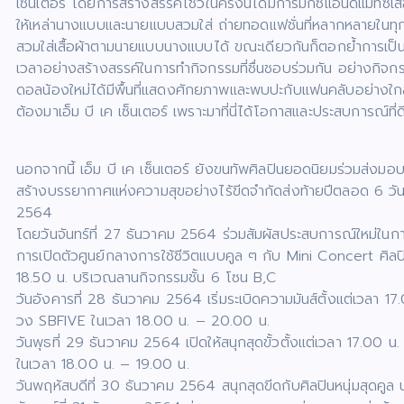
เซ็นเตอร์ โดยการสร้างสรรค์โชว์ในครั้งนี้ได้มีการมิกซ์แอนด์แมทซ์เ
ให้เหล่านางแบบและนายแบบสวมใส่ ถ่ายทอดแฟชั่นที่หลากหลายในทุกไลฟ
สวมใส่เสื้อผ้าตามนายแบบนางแบบได้ ขณะเดียวกันก็ตอกย้ำการเป็นเอ็
เวลาอย่างสร้างสรรค์ในการทำกิจกรรมที่ชื่นชอบร่วมกัน อย่างกิจก
ดอลน้องใหม่ได้มีพื้นที่แสดงศักยภาพและพบปะกับแฟนคลับอย่างใกล
ต้องมาเอ็ม บี เค เซ็นเตอร์ เพราะมาที่นี่ได้โอกาสและประสบการณ์ที่
นอกจากนี้ เอ็ม บี เค เซ็นเตอร์ ยังขนทัพศิลปินยอดนิยมร่วมส่งมอ
สร้างบรรยากาศแห่งความสุขอย่างไร้ขีดจำกัดส่งท้ายปีตลอด 6 วันเต็ม
2564
โดยวันจันทร์ที่ 27 ธันวาคม 2564 ร่วมสัมผัสประสบการณ์ใหม่ในกา
การเปิดตัวศูนย์กลางการใช้ชีวิตแบบคูล ๆ กับ Mini Concert ศ
18.50 น. บริเวณลานกิจกรรมชั้น 6 โซน B,C
วันอังคารที่ 28 ธันวาคม 2564 เริ่มระเบิดความมันส์ตั้งแต่เวลา
วง SBFIVE ในเวลา 18.00 น. – 20.00 น.
วันพุธที่ 29 ธันวาคม 2564 เปิดให้สนุกสุดขั้วตั้งแต่เวลา 17.00 
ในเวลา 18.00 น. – 19.00 น.
วันพฤหัสบดีที่ 30 ธันวาคม 2564 สนุกสุดขีดกับศิลปินหนุ่มสุดคูล 