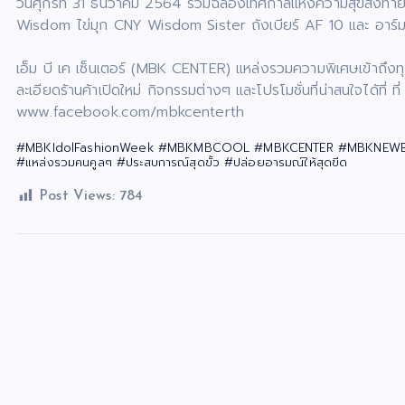
วันศุกร์ที่ 31 ธันวาคม 2564 ร่วมฉลองเทศกาลแห่งความสุขส่งท
Wisdom ไข่มุก CNY Wisdom Sister ถังเบียร์ AF 10 และ อาร์ม
เอ็ม บี เค เซ็นเตอร์ (MBK CENTER) แหล่งรวมความพิเศษเข้าถึง
ละเอียดร้านค้าเปิดใหม่ กิจกรรมต่างๆ และโปรโมชั่นที่น่าสนใจได้ที
www.facebook.com/mbkcenterth
#MBKIdolFashionWeek #MBKMBCOOL #MBKCENTER #MBKNEW
#แหล่งรวมคนคูลๆ #ประสบการณ์สุดขั้ว #ปล่อยอารมณ์ให้สุดขีด
Post Views:
784