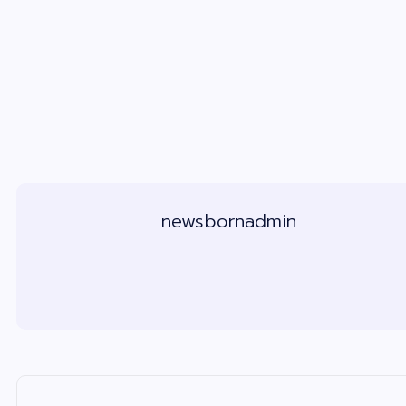
newsbornadmin
แ
น
ะ