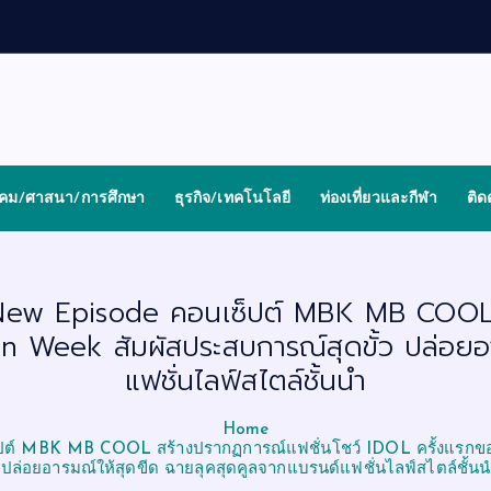
งคม/ศาสนา/การศึกษา
ธุรกิจ/เทคโนโลยี
ท่องเที่ยวและกีฬา
ติด
ม่ New Episode คอนเซ็ปต์ MBK MB COOL 
 Week สัมผัสประสบการณ์สุดขั้ว ปล่อยอา
แฟชั่นไลฟ์สไตล์ชั้นนำ
Home
ซ็ปต์ MBK MB COOL สร้างปรากฏการณ์แฟชั่นโชว์ IDOL ครั้งแรกขอ
ปล่อยอารมณ์ให้สุดขีด ฉายลุคสุดคูลจากแบรนด์แฟชั่นไลฟ์สไตล์ชั้น