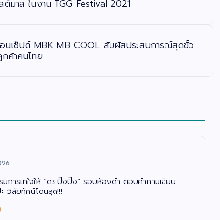
ิสต์มาส ในงาน TGG Festival 2021
 คอนเซ็ปต์ MBK MB COOL สัมผัสประสบการณ์สุดขั้ว
ลูกค้าคนไทย
026
รรมการเทใจให้ “ดร.ปิ๊งปิ๊ง” รอบห้องดำ ตอบคำถามเฉียบ
 วิสัยทัศน์โดนสุด!!!