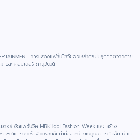
RTAINMENT การแสดงแฟชั่นโชว์ของเหล่าศิลปินสุดฮอตจากค่าย
รดม และ คอปเตอร์ ภานุวัฒน์
 เค เซ็นเตอร์ จัดแฟชั่นวีค MBK Idol Fashion Week และ สร้าง
์แบรนด์เสื้อผ้าแฟชั่นชั้นนำที่มีจำหน่ายในศูนย์การค้าเอ็ม บี เค