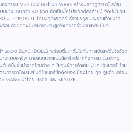
กิจกรรม MBK Idol Fashion Week สร้างปรากฏการณ์แฟชั่น
างแบบกว่า 90 ชีวิต ถือเป็นบิ๊กโปรเจ็กต์ส่งท้ายปี จัดขึ้นในวัน
 น. – 19.00 น. โดยมีคุณสุเวทย์ ธีรวชิรกุล ประธานเจ้าหน้าที่
ร้อมด้วยคณะผู้บริหารระดับสูงให้เกียรติร่วมชมแฟชั่นโชว์
UP และวง BLACKDOLLS พร้อมตื่นตาตื่นใจกับการเดินแฟชั่นโชว์ชุด
ยแบบนางแบบอาชีพ นายแบบนางแบบน้องใหม่จากกิจกรรม Casting
ฟชั่นชั้นนำจากร้านต่าง ๆ ในศูนย์การค้าเอ็ม บี เค เซ็นเตอร์ ร้าน
ดตระการตาโดยแฟชั่นดีไซเนอร์ชื่อดังของเมืองไทย กุ้ง คูนิต้า พร้อม
ม่ KS GANG นำโดย 4MIX และ SKYLIZE