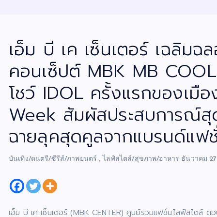
เอ็ม บี เค เซ็นเตอร์ เฉลิ
คอนเซ็ปต์ MBK MB COOL 
โชว์ IDOL ครั้งแรกของเมื
Week สัมผัสประสบการณ์สุดข
ฉายลุคสุดคูลจากแบรนด์แฟชั่
บันเทิง/ดนตรี/ซีรีส์/ภาพยนตร์
,
ไลฟ์สไตล์/สุขภาพ/อาหาร
ธันวาคม 27
เอ็ม บี เค เซ็นเตอร์ (MBK CENTER) ศูนย์รวมแฟชั่นไลฟ์สไตล์ ตอ