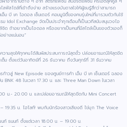
สื้อผ้าจากร้านต่าง ๆ อาทิ สตรีทแฟชั่น สปอร์ตแฟชั่น ครีเอตลุคคูล ๆ
์สไตล์ที่เข้าถึงง่าย สร้างแรงบันดาลใจให้ผู้ชมรู้สึกว่าสามารถ
ม บี เค ไอดอล เซ็นเตอร์ คอมมูนิตี้ของคนรุ่นใหม่ที่มารวมตัวกันใช้
รรม Idol Exchange จัดเป็นประจำทุกเดือนก็เป็นเวทีสนับสนุนวงไอ
้ชิด ถ้าอยากเป็นไอดอล หรืออยากเป็นคนที่มีสไตล์เป็นของตัวเองก็
ดีอย่างแน่นอน”
บความสุขให้ทุกคนได้สัมผัสประสบการณ์สุดขั้ว ปล่อยอารมณ์ให้สุดขีด
 ตั้งแต่วันอาทิตย์ที่ 26 ธันวาคม ถึงวันศุกร์ที่ 31 ธันวาคม
รก้าวสู่ New Episode ของศูนย์การค้า เอ็ม บี เค เซ็นเตอร์ ฉลอง
ิลปิน BNK 48 ในเวลา 17.30 น. และ Three Man Down ในเวลา
 17.00 น.- 20.00 น. และปล่อยอารมณ์ให้สุดขีดกับ Mini Concert
น. – 19.35 น. ไฮไลท์! พบกับนักร้องสาวเสียงดี ไข่มุก The Voice
นนท์ ธนนท์ ตั้งแต่เวลา 18.00 น. – 19.00 น.