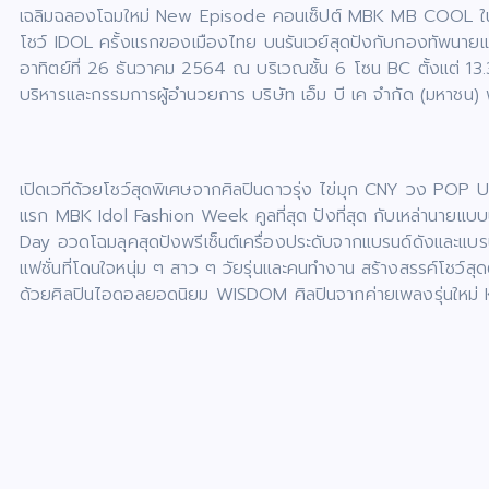
เฉลิมฉลองโฉมใหม่ New Episode คอนเซ็ปต์ MBK MB COOL ใน
โชว์ IDOL ครั้งแรกของเมืองไทย บนรันเวย์สุดปังกับกองทัพนายแบบน
อาทิตย์ที่ 26 ธันวาคม 2564 ณ บริเวณชั้น 6 โซน BC ตั้งแต่ 13.30
บริหารและกรรมการผู้อำนวยการ บริษัท เอ็ม บี เค จำกัด (มหาชน) พ
เปิดเวทีด้วยโชว์สุดพิเศษจากศิลปินดาวรุ่ง ไข่มุก CNY วง POP 
แรก MBK Idol Fashion Week คูลที่สุด ปังที่สุด กับเหล่านา
Day อวดโฉมลุคสุดปังพรีเซ็นต์เครื่องประดับจากแบรนด์ดังและแบรนด์แ
แฟชั่นที่โดนใจหนุ่ม ๆ สาว ๆ วัยรุ่นและคนทำงาน สร้างสรรค์โชว์สุ
ด้วยศิลปินไอดอลยอดนิยม WISDOM ศิลปินจากค่ายเพลงรุ่นให