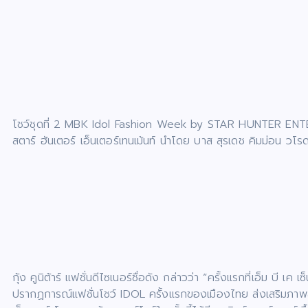
โชว์ชุดที่ 2 MBK Idol Fashion Week by STAR HUNTER ENTE
สตาร์ ฮันเตอร์ เอ็นเตอร์เทนเม้นท์ นำโดย บาส สุรเดช คิมม่อน วโ
กุ้ง คูนิต้าร์ แฟชั่นดีไซเนอร์ชื่อดัง กล่าวว่า “ครั้งแรกที่เอ็ม บี
ปรากฏการณ์แฟชั่นโชว์ IDOL ครั้งแรกของเมืองไทย ส่งเสริมภาพลักษณ