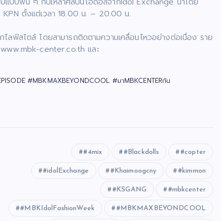
้ายปีแบบฟิน ๆ กับเหล่าศิลปินไอดอลจากIdol Exchange นำโดย
 KPN ตั้งแต่เวลา 18.00 น. – 20.00 น.
ทุกไลฟ์สไตล์ โดยสามารถติดตามความเคลื่อนไหวอย่างต่อเนื่อง ราย
่ ที่ www.mbk-center.co.th และ
EPISODE #MBKMAXBEYONDCOOL #มาMBKCENTERกัน
#4mix
#Blackdolls
#copter
#idolExchange
#Khaimoogcny
#kimmon
#KSGANG
#mbkcenter
#MBKIdolFashionWeek
#MBKMAXBEYONDCOOL