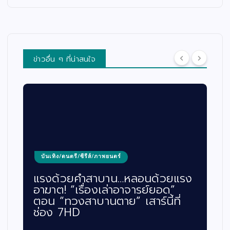
ข่าวอื่น ๆ ที่น่าสนใจ
บันเทิง/ดนตรี/ซีรีส์/ภาพยนตร์
แรงด้วยคำสาบาน…หลอนด้วยแรง
อาฆาต! “เรื่องเล่าอาจารย์ยอด”
ตอน “ทวงสาบานตาย” เสาร์นี้ที่
ช่อง 7HD