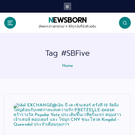
S
k
i
p
NEWSBORN
t
o
อัพเดทข่าวสารใหม่ ๆ ได้ทุกวันที่นิวส์บอร์น
c
o
n
t
Tag #SBFive
e
n
t
Home