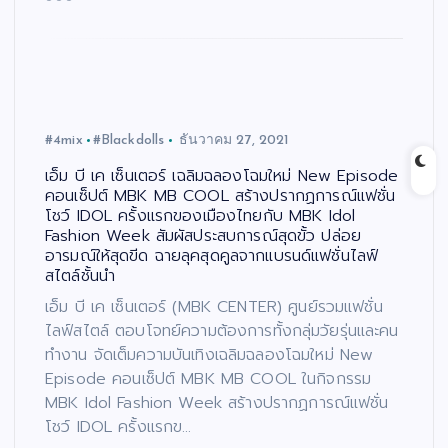
#4mix
#Blackdolls
ธันวาคม 27, 2021
เอ็ม บี เค เซ็นเตอร์ เฉลิมฉลองโฉมใหม่ New Episode
คอนเซ็ปต์ MBK MB COOL สร้างปรากฏการณ์แฟชั่น
โชว์ IDOL ครั้งแรกของเมืองไทยกับ MBK Idol
Fashion Week สัมผัสประสบการณ์สุดขั้ว ปล่อย
อารมณ์ให้สุดขีด ฉายลุคสุดคูลจากแบรนด์แฟชั่นไลฟ์
สไตล์ชั้นนำ
เอ็ม บี เค เซ็นเตอร์ (MBK CENTER) ศูนย์รวมแฟชั่น
ไลฟ์สไตล์ ตอบโจทย์ความต้องการทั้งกลุ่มวัยรุ่นและคน
ทำงาน จัดเต็มความบันเทิงเฉลิมฉลองโฉมใหม่ New
Episode คอนเซ็ปต์ MBK MB COOL ในกิจกรรม
MBK Idol Fashion Week สร้างปรากฏการณ์แฟชั่น
โชว์ IDOL ครั้งแรกข…