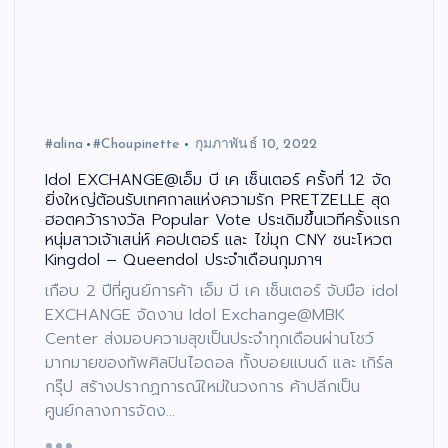
#alina
#Choupinette
กุมภาพันธ์ 10, 2022
Idol EXCHANGE@เอ็ม บี เค เซ็นเตอร์ ครั้งที่ 12 จัด
ยิ่งใหญ่ต้อนรับเทศกาลแห่งความรัก PRETZELLE สุด
ฮอตคว้ารางวัล Popular Vote ประเดิมขึ้นเวทีครั้งแรก
หนุ่มสาวเจ้าเสน่ห์ คอปเตอร์ และ ไข่มุก CNY ชนะโหวต
Kingdol – Queendol ประจำเดือนกุมภาฯ
เกือบ 2 ปีที่ศูนย์การค้า เอ็ม บี เค เซ็นเตอร์ จับมือ idol
EXCHANGE จัดงาน Idol Exchange@MBK
Center ส่งมอบความสุขเป็นประจำทุกเดือนผ่านโชว์
มากมายของทัพศิลปินไอดอล ทั้งบอยแบนด์ และ เกิร์ล
กรุ๊ป สร้างปรากฏการณ์ใหม่ในวงการ ค้าปลีกเป็น
ศูนย์กลางการจัดง…