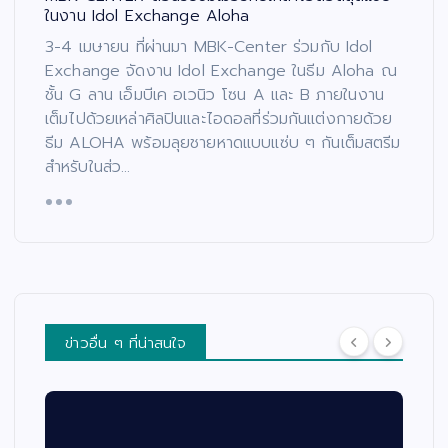
ในงาน Idol Exchange Aloha
3-4 เมษายน ที่ผ่านมา MBK-Center ร่วมกับ Idol
Exchange จัดงาน Idol Exchange ในธีม Aloha ณ
ชั้น G ลาน เอ็มบีเค อเวนิว โซน A และ B ภายในงาน
เต็มไปด้วยเหล่าศิลปินและไอดอลที่ร่วมกันแต่งกายด้วย
ธีม ​ALOHA พร้อมลุยชายหาดแบบแซ่บ ๆ กันเต็มสตรีม
สำหรับในส่ว…
ข่าวอื่น ๆ ที่น่าสนใจ