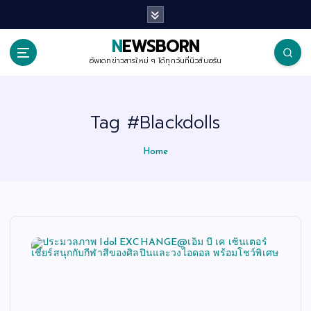
S
k
i
p
NEWSBORN
t
o
อัพเดทข่าวสารใหม่ ๆ ได้ทุกวันที่นิวส์บอร์น
c
o
n
t
Tag #Blackdolls
e
n
t
Home