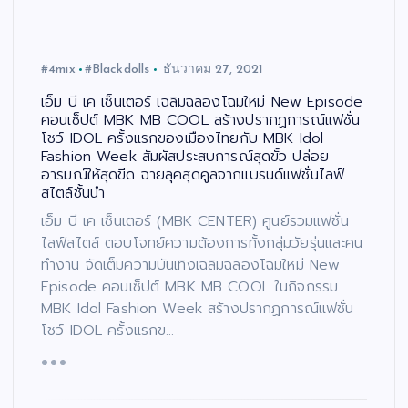
#4mix
#Blackdolls
ธันวาคม 27, 2021
เอ็ม บี เค เซ็นเตอร์ เฉลิมฉลองโฉมใหม่ New Episode
คอนเซ็ปต์ MBK MB COOL สร้างปรากฏการณ์แฟชั่น
โชว์ IDOL ครั้งแรกของเมืองไทยกับ MBK Idol
Fashion Week สัมผัสประสบการณ์สุดขั้ว ปล่อย
อารมณ์ให้สุดขีด ฉายลุคสุดคูลจากแบรนด์แฟชั่นไลฟ์
สไตล์ชั้นนำ
เอ็ม บี เค เซ็นเตอร์ (MBK CENTER) ศูนย์รวมแฟชั่น
ไลฟ์สไตล์ ตอบโจทย์ความต้องการทั้งกลุ่มวัยรุ่นและคน
ทำงาน จัดเต็มความบันเทิงเฉลิมฉลองโฉมใหม่ New
Episode คอนเซ็ปต์ MBK MB COOL ในกิจกรรม
MBK Idol Fashion Week สร้างปรากฏการณ์แฟชั่น
โชว์ IDOL ครั้งแรกข…