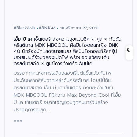
#Blackdolls
#BNK48
พฤศจิกายน 27, 2021
เอ็ม บี เค เซ็นเตอร์ ส่งความสุขแบบชิค ๆ คูล ๆ กับต้น
คริสต์มาส MBK MBCOOL ศิลปินไอดอลหญิง BNK
48 นักร้องนักแสดงนายแบบ ศิลปินไอดอลเกิร์ลกรุ๊ป
บอยแบนด์ร่วมฉลองเปิดไฟ พร้อมชวนเช็คอินต้น
คริสต์มาสอีก 3 ศูนย์การค้าเครือเอ็มบีเค
บรรยากาศแห่งการเฉลิมฉลองเริ่มต้นขึ้นแล้วกับไฟ
ประดับหลากสีสันจากเหล่าต้นคริสต์มาส โดยปีนี้ต้น
คริสต์มาสของ เอ็ม บี เค เซ็นเตอร์ ตั้งตะหง่านในธีม
MBK MBCOOL ที่มีความ Max Beyond Cool ที่เอ็ม
บี เค เซ็นเตอร์ อยากเชิญชวนทุกคนมาร่วมสร้าง
ปรากฏการณ์สุด …