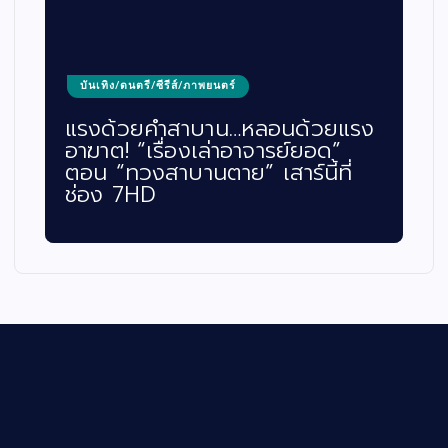
บันเทิง/ดนตรี/ซีรีส์/ภาพยนตร์
แรงด้วยคำสาบาน…หลอนด้วยแรง
อาฆาต! “เรื่องเล่าอาจารย์ยอด”
ตอน “ทวงสาบานตาย” เสาร์นี้ที่
ช่อง 7HD