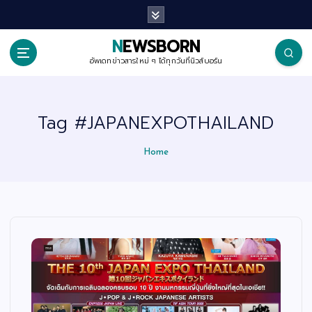
S
k
i
p
NEWSBORN
t
o
อัพเดทข่าวสารใหม่ ๆ ได้ทุกวันที่นิวส์บอร์น
c
o
n
t
Tag #JAPANEXPOTHAILAND
e
n
t
Home