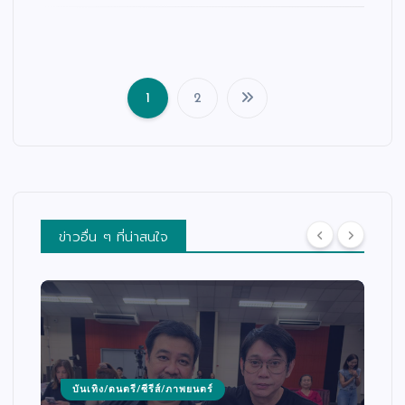
1
2
แ
น
ะ
แ
น
ว
เ
รื่
อ
ง
ข่าวอื่น ๆ ที่น่าสนใจ
บันเทิง/ดนตรี/ซีรีส์/ภาพยนตร์