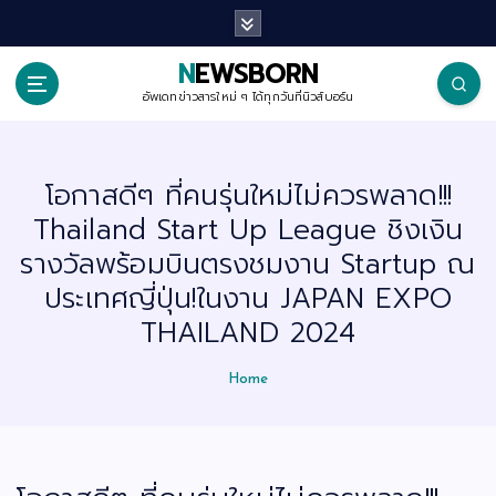
S
k
i
p
NEWSBORN
t
o
อัพเดทข่าวสารใหม่ ๆ ได้ทุกวันที่นิวส์บอร์น
c
o
n
t
โอกาสดีๆ ที่คนรุ่นใหม่ไม่ควรพลาด!!!
e
n
Thailand Start Up League ชิงเงิน
t
รางวัลพร้อมบินตรงชมงาน Startup ณ
ประเทศญี่ปุ่น!ในงาน JAPAN EXPO
THAILAND 2024
Home