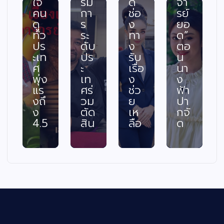
ใจ
รม
ด
จา
คน
กา
ช่อ
รย์
ดู
ร
ง
ยอ
ทั่ว
ระ
ทา
ด”
ปร
ดับ
ง
ตอ
ะเท
ปร
รับ
น
ศ
ะ
เรื่อ
นา
พุ่ง
เท
ง
ง
แร
ศร่
ช่ว
ฟ้า
งถึ
วม
ย
ปา
ง
ตัด
เห
กจั
4.5
สิน
ลือ
ด