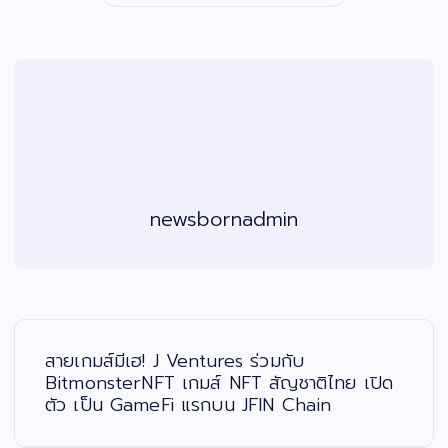
newsbornadmin
แ
น
ะ
สายเกมส์มีเฮ! J Ventures ร่วมกับ
แ
น
BitmonsterNFT เกมส์ NFT สัญชาติไทย เปิด
ว
ตัว เป็น GameFi แรกบน JFIN Chain
เ
รื่
อ
ง