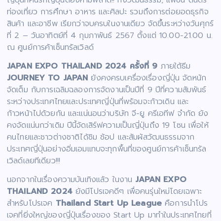
ท่องเที่ยว การศึกษา อาหาร และศิลปะ รวมถึงการต่อยอดธุรกิจ
สินค้า และอาชีพ เรียกว่าจบครบในงานเดียว จัดขึ้นระหว่างวันศุกร์
ที่ 2 – วันอาทิตย์ที่ 4 กุมภาพันธ์ 2567 ตั้งแต่ 10.00-21.00 น.
ณ ศูนย์การค้าเซ็นทรัลเวิลด์
JAPAN EXPO THAILAND 2024 ครั้งที่ 9
ภายใต้ธีม
JOURNEY TO JAPAN
ยังคงครบเครื่องเรื่องญี่ปุ่น จัดหนัก
จัดเต็ม กับการเฉลิมฉลองการจัดงานเป็นปีที่ 9 ปีที่ความสัมพันธ์
ระหว่างประเทศไทยและประเทศญี่ปุ่นที่พร้อมจะก้าวเดิน และ
ก้าวหน้าไปด้วยกัน และแน่นอนว่าบริษัท จี-ยู ครีเอทีฟ จำกัด ยัง
คงจัดแน่นกว่าเดิม ปีนี้จัดเสิร์ฟความเป็นญี่ปุ่นถึง 19 โซน เพื่อให้
คนไทยและชาวต่างชาติได้ชิม ช้อป และสัมผัสวัฒนธรรมจาก
ประเทศญี่ปุ่นอย่างอิ่มเอมแทบจะทุกพื้นที่ของศูนย์การค้าเซ็นทรัล
เวิลด์เลยทีเดียว!!!
นอกจากในเรื่องความบันเทิงแล้ว ในงาน
JAPAN EXPO
THAILAND 2024
ยังมีโปรเจคดีๆ เพื่อคนรุ่นใหม่โดยเฉพาะ
สำหรับโปรเจค
Thailand Start Up League
คือการนำโปร
เจคที่ยิ่งใหญ่ของญี่ปุ่นเรื่องของ Start Up มาทำในประเทศไทยที่