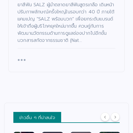
รย์
งแ
น
อง
ยาสีฟัน SALZ ผู้นำตลาดยาสีฟันสูตรเกลือ เดินหน้า
ยอ
ดง
หน้
ให
ปรับภาพลักษณ์ครั้งใหญ่ในรอบกว่า 40 ปี ภายใต้
ด”
”
า
ม่
แคมเปญ “SALZ พร้อมบวก” เพื่อยกระดับแบรนด์
ตอ
ค้น
ช่ว
ปร
ให้เข้าถึงผู้บริโภคยุคใหม่มากขึ้น ควบคู่กับการ
น
หา
ย
ะ
พัฒนานวัตกรรมด้านการดูแลช่องปากไปอีกขั้น
“น
นัก
เห
เดิ
บวกสารสกัดจากธรรมชาติ (Nat…
า
าง
แส
ลือ
ม
ฟ้า
ดง
ผู้
สน
ปา
มา
ยา
าม
กจั
ก
กไ
จริ
ด”
คว
ร้
ง
ฟา
าม
แล
ครั้
ดเ
สา
ะผู้
ง
รต
มา
ปร
แร
ติ้ง
รถ
ะ
กใ
เดื
พร้
สบ
น
อด
อม
ภัย
“เรื่
กร
ค
พร้
อง
ข่าวอื่น ๆ ที่น่าสนใจ
ะแ
ณะ
อม
เล่า
ทก
กร
เปิ
อา