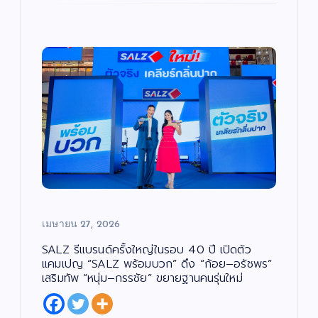
ด
เ
ธ์”
ณ
น
ทิ
ต
ง
เปิ
ภัค
รี
/
/
ด
ดม่
”
ซี
น
รี
ต
ส์
าน
เปิ
รี
/
/
ภ
เฟ้
ด
ซี
า
รี
พ
ส์
น
โค
ย
/
น
ภ
หา
รง
ต
า
ร์
พ
ดา
กา
ย
น
ว
ร
เปิ
ต
ร์
ดว
“ณ
ดใ
แร
ง
ภัค
จ
ง
ให
”
“โอ
ไม่
ม่!
(N
ปอ
หยุ
ซี
AP
มิต
เมษายน 27, 2026
ด!
รีส์
UK
รชั
“เรื่
ฟอ
Pr
ย”
SALZ รีแบรนด์ครั้งใหญ่ในรอบ 40 ปี เปิดตัว
อง
ร์ม
oj
นา
แคมเปญ “SALZ พร้อมบวก” ดึง “ก้อย–อรัชพร”
เล่า
ยัก
ec
ง
เสริมทัพ “หนุ่ม–กรรชัย” ขยายฐานคนรุ่นใหม่
อา
ษ์
t)
เอ
จา
“โจ
เดิ
กน้