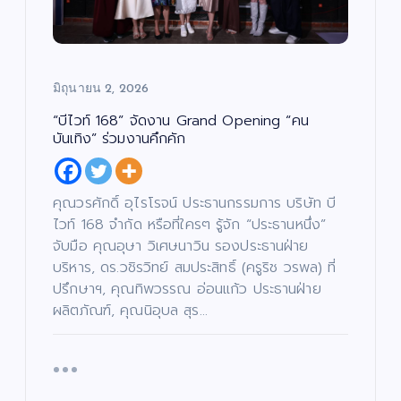
มิถุนายน 2, 2026
บั
น
เ
“บีไวท์ 168” จัดงาน Grand Opening “คน
ทิ
ง
บันเทิง” ร่วมงานคึกคัก
/
ด
น
ต
สั
รี
ง
/
ค
ซี
คุณวรศักดิ์ อุไรโรจน์ ประธานกรรมการ บริษัท บี
ม
รี
/
ส์
ศ
ไวท์ 168 จำกัด หรือที่ใครๆ รู้จัก “ประธานหนึ่ง”
/
า
ภ
ส
า
จับมือ คุณอุษา วิเศษนาวิน รองประธานฝ่าย
น
พ
า
ย
/
บริหาร, ดร.วชิรวิทย์ สมประสิทธิ์ (ครูริช วรพล) ที่
น
ก
ต
า
ปรึกษาฯ, คุณทิพวรรณ อ่อนแก้ว ประธานฝ่าย
ร์
ร
ศึ
ผลิตภัณฑ์, คุณนิอุบล สุร…
ก
“บ
ษ
า
อย
เจ
“ฮั
บั
น
เ
ตนิ
นนี่
ทิ
ง
พัท
–
บั
/
น