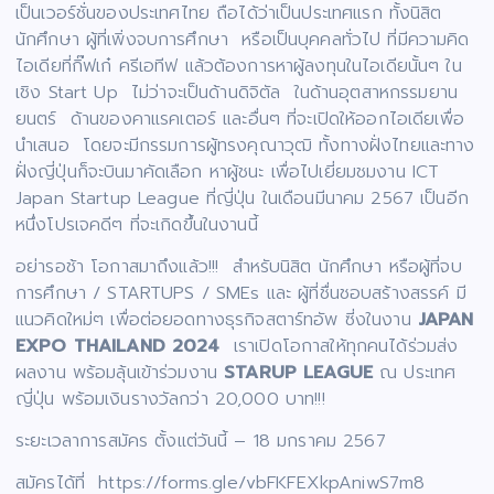
เป็นเวอร์ชั่นของประเทศไทย ถือได้ว่าเป็นประเทศแรก ทั้งนิสิต
นักศึกษา ผู้ที่เพิ่งจบการศึกษา หรือเป็นบุคคลทั่วไป ที่มีความคิด
ไอเดียที่กิ๊ฟเก๋ ครีเอทีฟ แล้วต้องการหาผู้ลงทุนในไอเดียนั้นๆ ใน
เชิง Start Up ไม่ว่าจะเป็นด้านดิจิตัล ในด้านอุตสาหกรรมยาน
ยนตร์ ด้านของคาแรคเตอร์ และอื่นๆ ที่จะเปิดให้ออกไอเดียเพื่อ
นำเสนอ โดยจะมีกรรมการผู้ทรงคุณาวุฒิ ทั้งทางฝั่งไทยและทาง
ฝั่งญี่ปุ่นก็จะบินมาคัดเลือก หาผู้ชนะ เพื่อไปเยี่ยมชมงาน ICT
Japan Startup League ที่ญี่ปุ่น ในเดือนมีนาคม 2567 เป็นอีก
หนึ่งโปรเจคดีๆ ที่จะเกิดขึ้นในงานนี้
อย่ารอช้า โอกาสมาถึงแล้ว!!! สำหรับนิสิต นักศึกษา หรือผู้ที่จบ
การศึกษา / STARTUPS / SMEs และ ผู้ที่ชื่นชอบสร้างสรรค์ มี
แนวคิดใหม่ๆ เพื่อต่อยอดทางธุรกิจสตาร์ทอัพ ซี่งในงาน
JAPAN
EXPO THAILAND 2024
เราเปิดโอกาสให้ทุกคนได้ร่วมส่ง
ผลงาน พร้อมลุ้นเข้าร่วมงาน
STARUP LEAGUE
ณ ประเทศ
ญี่ปุ่น พร้อมเงินรางวัลกว่า 20,000 บาท!!!
ระยะเวลาการสมัคร ตั้งแต่วันนี้ – 18 มกราคม 2567
สมัครได้ที่ https://forms.gle/vbFKFEXkpAniwS7m8