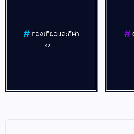
วและกีฬา
ธุรกิจ/เทคโนโลยี
109