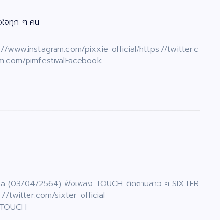
ัวใจทุก ๆ คน
//www.instagram.com/pixxie_official/https://twitter.c
am.com/pimfestivalFacebook:
loha (03/04/2564) ฟังเพลง TOUCH ติดตามสาว ๆ SIXTER
://twitter.com/sixter_official
 #TOUCH