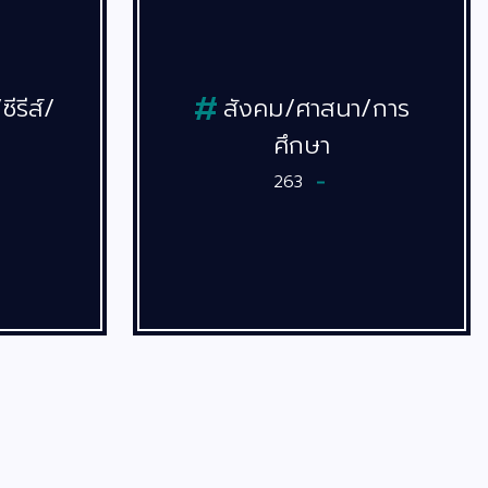
สังคม/ศาสนา/การ
ไลฟ์สไตล์/
ศึกษา
อาหาร
263
346