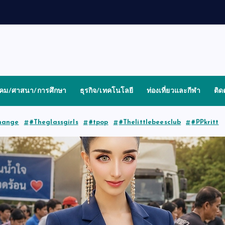
งคม/ศาสนา/การศึกษา
ธุรกิจ/เทคโนโลยี
ท่องเที่ยวและกีฬา
ติด
hange
#Theglassgirls
#tpop
#Thelittlebeesclub
#PPkritt