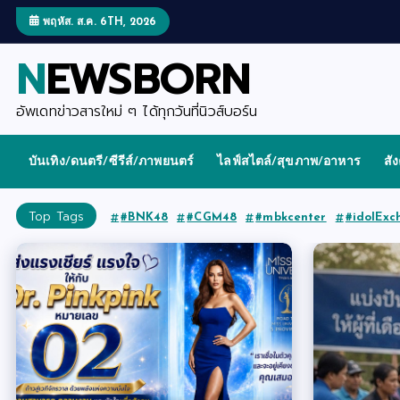
S
k
พฤหัส. ส.ค. 6TH, 2026
i
p
NEWSBORN
t
o
c
o
อัพเดทข่าวสารใหม่ ๆ ได้ทุกวันที่นิวส์บอร์น
n
t
e
บันเทิง/ดนตรี/ซีรีส์/ภาพยนตร์
ไลฟ์สไตล์/สุขภาพ/อาหาร
สั
n
t
Top Tags
#BNK48
#CGM48
#mbkcenter
#idolExc