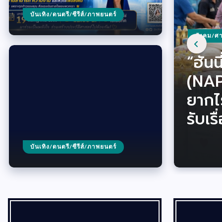
บันเทิง/ดนตรี/ซีรีส์/ภาพยนตร์
บันเทิง/ด
สังคม/ศ
ท่องเที่
“บอย
“ฮัน
ขอเชิ
บันเทิง/ด
บันเทิง/ด
บันเทิง/ด
บันเทิง/ด
ทำถึง
แรงด
แรงไ
ใหม่!
(NAP
เปิด
อธิษ
บันเทิง/ด
รอบห
“เรื
“นาง
แสด
ยากไ
ประเด
าภิเ
“ปริศ
เป๊ะ 
ตาย” 
ใจคน
กรรม
รับเร
อาจา
รวย”
ปม! “
บันเทิง/ดนตรี/ซีรีส์/ภาพยนตร์