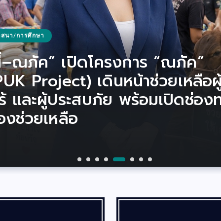
นตรี/ซีรีส์/ภาพยนตร์
าสนา/การศึกษา
ยวและกีฬา
 เจตนิพัทธ์” เปิดม่านเฟ้นหาดาว
นี่–ณภัค” เปิดโครงการ “ณภัค”
ญร่วมมหาพิธีศักดิ์สิทธิ์แห่งปี! ร่ว
นตรี/ซีรีส์/ภาพยนตร์
นตรี/ซีรีส์/ภาพยนตร์
นตรี/ซีรีส์/ภาพยนตร์
นตรี/ซีรีส์/ภาพยนตร์
มาก!!! กรรมการเทใจให้ “ดร.ปิ๊งปิ๊
้วยคำสาบาน…หลอนด้วยแรงอาฆา
ม่หยุด! “เรื่องเล่าอาจารย์ยอด” ต
 ซีรีส์ฟอร์มยักษ์ “โจงแดง” ค้นหา
UK Project) เดินหน้าช่วยเหลือผู
ใจ “โอปอ มิตรชัย” นางเอกน้องใหม
ฐานจิตรับสิริมงคล ในพิธีมหาพุทธ
นตรี/ซีรีส์/ภาพยนตร์
้องดำ ตอบคำถามเฉียบ ภาษาอั
่องเล่าอาจารย์ยอด” ตอน “ทวงสา
ฟ้าปากจัด” ฟาดเรตติ้งเดือด กร
งมากความสามารถ พร้อมคณะ
ร้ และผู้ประสบภัย พร้อมเปิดช่อง
ิมสนามจริงครั้งแรกใน “เรื่องเล่า
ษกปลุกเสกวัตถุมงคล “รุ่นเสน่หา
นาใต้เงาจันทร์” Ep 26-36 เข้มข้
วิสัยทัศน์โดนสุด!!!
เสาร์นี้ที่ช่อง 7HD
ดูทั่วประเทศ พุ่งแรงถึง 4.5
การระดับประเทศร่วมตัดสิน
ื่องช่วยเหลือ
รย์ยอด” ตอน นางฟ้าปากจัด
สไปร์ท-บูม” หัวใจเริ่มเต้นแรง!!