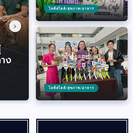
ไลฟ์สไตล์/สุขภาพ/อาหาร
ดวง
ม
ง”
ต!
อน
นัก
้
่
งกฤษ
บาน
ะแทก
ทาง
พา
นทุก
ไลฟ์สไตล์/สุขภาพ/อาหาร